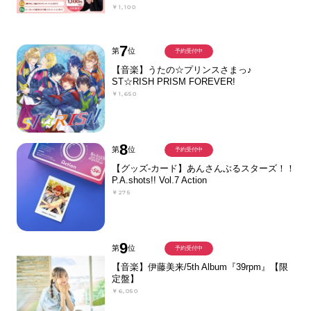
￥1,100
7
第
位
予約受付中
【音楽】うたの☆プリンスさまっ♪
ST☆RISH PRISM FOREVER!
￥1,650
8
第
位
予約受付中
【グッズ-カード】あんさんぶるスターズ！！
P.A.shots!! Vol.7 Action
￥275
9
第
位
予約受付中
【音楽】伊藤美来/5th Album『39rpm』【限
定盤】
￥6,050