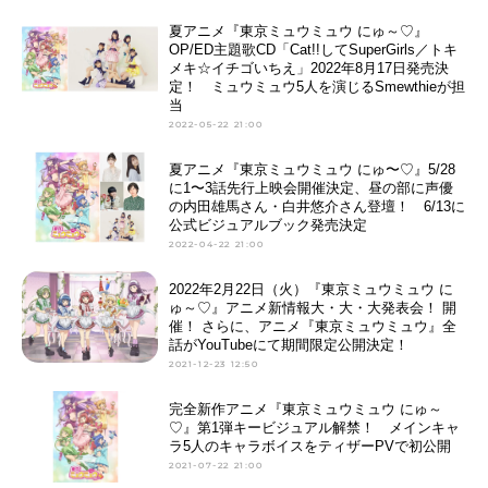
夏アニメ『東京ミュウミュウ にゅ～♡』
OP/ED主題歌CD「Cat!!してSuperGirls／トキ
メキ☆イチゴいちえ」2022年8月17日発売決
定！ ミュウミュウ5人を演じるSmewthieが担
当
2022-05-22 21:00
夏アニメ『東京ミュウミュウ にゅ〜♡』5/28
に1〜3話先行上映会開催決定、昼の部に声優
の内田雄馬さん・白井悠介さん登壇！ 6/13に
公式ビジュアルブック発売決定
2022-04-22 21:00
2022年2月22日（火）『東京ミュウミュウ に
ゅ～♡』アニメ新情報大・大・大発表会！ 開
催！ さらに、アニメ『東京ミュウミュウ』全
話がYouTubeにて期間限定公開決定！
2021-12-23 12:50
完全新作アニメ『東京ミュウミュウ にゅ～
♡』第1弾キービジュアル解禁！ メインキャ
ラ5人のキャラボイスをティザーPVで初公開
2021-07-22 21:00