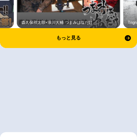
森久保祥太郎×浪川大輔 つまみは塩だけ
Tri
もっと見る