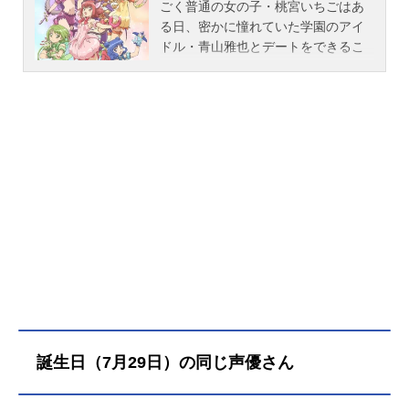
ごく普通の女の子・桃宮いちごはあ
る日、密かに憧れていた学園のアイ
ドル・青山雅也とデートをできるこ
とに！ 待ちに待ったデートの日、
突然まぶしい光に包まれ、猫が体の
中にはいってくる夢を見て以来、猫
の耳やしっぽが出てきたり、行動も
なぜか猫っぽくなったりして……!?
なんとそれは「エイリアン」が寄生
した生物「キメラアニマ」から地球
を救うためにイリオモテヤマネコの
パワーを使える「ミュウイチゴ」に
選ばれたため！ほかの４人の仲間を
探し出し、地球の環境を汚染しよう
とするエイリアンを止め、青山くん
を、みんなを守らなきゃ！合言葉
は……「地球の未来にご奉仕するに
ゃん♡」作品名東京ミュウミュウに
誕生日（7月29日）の同じ声優さん
ゅ～♡放送形態TVアニメスケジュー
ル2022年7月5日（火）～2022年9月
20日（火）テレビ東京ほか話数全12