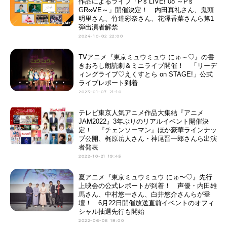
作品によるライブ「P's LIVE! 08 ～P's
GR∞VE～」開催決定！ 内田真礼さん、鬼頭
明里さん、竹達彩奈さん、花澤香菜さんら第1
弾出演者解禁
2024-10-02 22:00
TVアニメ『東京ミュウミュウ にゅ～♡』の書
きおろし朗読劇＆ミニライブ開催！ 「リーデ
ィングライブ♡えくすとら on STAGE!」公式
ライブレポート到着
2023-01-07 21:10
テレビ東京人気アニメ作品大集結『アニメ
JAM2022』3年ぶりのリアルイベント開催決
定！ 『チェンソーマン』ほか豪華ラインナッ
プ公開、梶原岳人さん・神尾晋一郎さんら出演
者発表
2022-10-21 19:45
夏アニメ『東京ミュウミュウ にゅ〜♡』先行
上映会の公式レポートが到着！ 声優・内田雄
馬さん、中村悠一さん、白井悠介さんらが登
壇！ 6月22日開催放送直前イベントのオフィ
シャル抽選先行も開始
2022-06-06 18:00