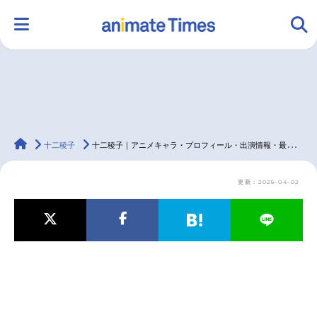
HOME
ランキング
アニメ
声優
animateTimes
ラジオ
みんなの声
グッズ
映画
十二稜子
十二稜子｜アニメキャラ・プロフィール・出演情報・最新情報まとめ
更新：2025-04-02
マンガ・ラノベ
ゲーム・アプリ
音楽
コスプレ
2.5次元
配信・Vtuber
トレンド
無料マンガ
最新記事一覧
アニメ記事一覧
声優記事一覧