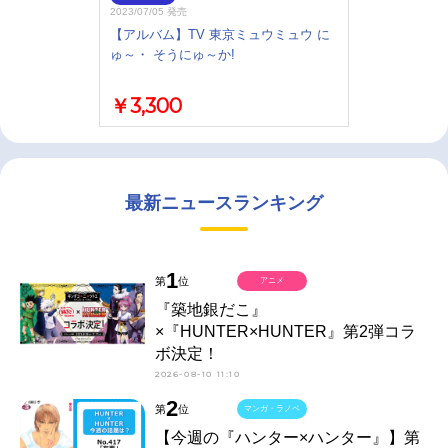
2023/07/05 発売
【アルバム】TV 東京ミュウミュウ に
ゅ～・ そうにゅ～か!
￥3,300
最新ニュースランキング
1
第
位
アニメ
『築地銀だこ』
×『HUNTER×HUNTER』第2弾コラ
ボ決定！
2026-08-10 11:10
2
第
位
マンガ・ラノベ
【今週の『ハンター×ハンター』】第