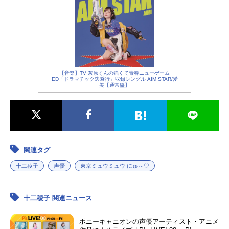
【音楽】TV 灰原くんの強くて青春ニューゲーム
ED「ドラマチック逃避行」収録シングル AIM STAR/愛
美【通常盤】
関連タグ
十二稜子
声優
東京ミュウミュウ にゅ～♡
十二稜子 関連ニュース
ポニーキャニオンの声優アーティスト・アニメ