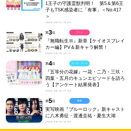
1王子の守護霊獣判明！ 第5＆第6王
子もTSK感染者に「有事」＜No.417
＞
2026-08-10 13:30
3
第
位
アニメ
『無職転生Ⅲ』新章【ケイオスブレイ
カー編】PV＆新キャラ解禁！
2026-08-10 20:15
4
第
位
マンガ・ラノベ
『五等分の花嫁』一花・二乃・三玖・
四葉・五月のキュンエピソードを語ろ
う【アンケート結果発表】
2026-08-10 17:00
5
第
位
映画
実写映画『ブルーロック』新キャスト
に八木勇征・渡邊圭祐・夏生大湖
2026-08-10 15:00