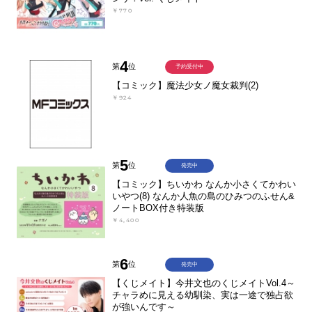
￥770
4
第
位
予約受付中
【コミック】魔法少女ノ魔女裁判(2)
￥924
5
第
位
発売中
【コミック】ちいかわ なんか小さくてかわい
いやつ(8) なんか人魚の島のひみつのふせん&
ノートBOX付き特装版
￥4,400
6
第
位
発売中
【くじメイト】今井文也のくじメイトVol.4～
チャラめに見える幼馴染、実は一途で独占欲
が強いんです～