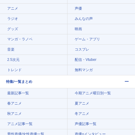
アニメ
声優
ラジオ
みんなの声
グッズ
映画
マンガ・ラノベ
ゲーム・アプリ
音楽
コスプレ
2.5次元
配信・Vtuber
トレンド
無料マンガ
特集/一覧まとめ
最新記事一覧
今期アニメ曜日別一覧
春アニメ
夏アニメ
秋アニメ
冬アニメ
アニメ記事一覧
声優記事一覧
男性声優/女性声優一覧
声優×インタビュー