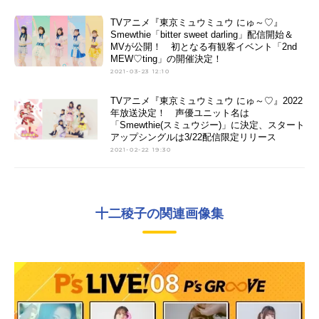
TVアニメ『東京ミュウミュウ にゅ～♡』
Smewthie「bitter sweet darling」配信開始＆
MVが公開！ 初となる有観客イベント「2nd
MEW♡ting」の開催決定！
2021-03-23 12:10
TVアニメ『東京ミュウミュウ にゅ～♡』2022
年放送決定！ 声優ユニット名は
「Smewthie(スミュウジー)」に決定、スタート
アップシングルは3/22配信限定リリース
2021-02-22 19:30
十二稜子の関連画像集