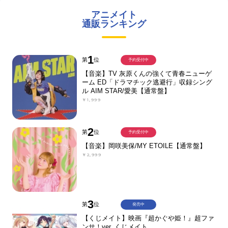
アニメイト
通販ランキング
1
第
位
予約受付中
【音楽】TV 灰原くんの強くて青春ニューゲ
ーム ED「ドラマチック逃避行」収録シング
ル AIM STAR/愛美【通常盤】
￥1,999
2
第
位
予約受付中
【音楽】岡咲美保/MY ETOILE【通常盤】
￥2,999
3
第
位
発売中
【くじメイト】映画『超かぐや姫！』超ファ
ンサ！ver. くじメイト