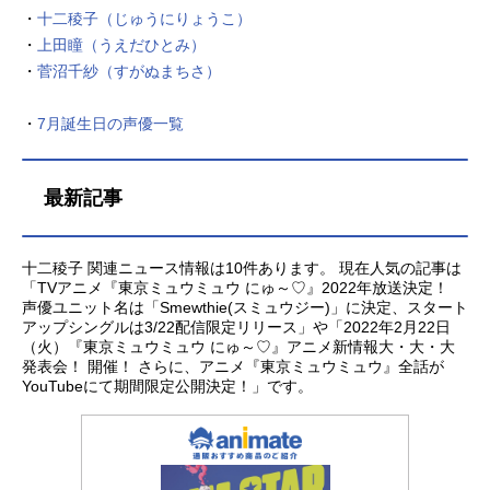
・
十二稜子（じゅうにりょうこ）
話キャスト桃宮いちご：天麻ゆうき
・
上田瞳（うえだひとみ）
藍沢みんと：日向未来碧川れたす：
・
菅沼千紗（すがぬまちさ）
十二稜子黄歩鈴：戸田梨杏藤原ざく
ろ：石井萌々果青山雅也：内田雄馬
白金稜：中村悠一赤坂圭一郎：白井
・
7月誕生日の声優一覧
悠介マシャ：石原夏織キッシュ：岡
本信彦タルト：山下大輝パイ：梅原
裕一郎本条みわ：鈴木愛奈柳田も
最新記事
え：佐伯伊織藍沢誓司：石田彰スタ
ッフ監督：名取孝浩キャラクターデ
ザイン：石野聡シリーズ構成：山田
十二稜子 関連ニュース情報は10件あります。 現在人気の記事は
「TVアニメ『東京ミュウミュウ にゅ～♡』2022年放送決定！
由香音響...
声優ユニット名は「Smewthie(スミュウジー)」に決定、スタート
アップシングルは3/22配信限定リリース」や「2022年2月22日
（火）『東京ミュウミュウ にゅ～♡』アニメ新情報大・大・大
発表会！ 開催！ さらに、アニメ『東京ミュウミュウ』全話が
YouTubeにて期間限定公開決定！」です。