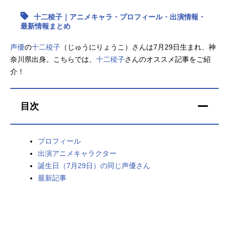
十二稜子｜アニメキャラ・プロフィール・出演情報・
アニメ映画一覧
実写化映画一覧
最新情報まとめ
今期アニメ曜日別一覧
声優
の
十二稜子
（じゅうにりょうこ）さんは7月29日生まれ、神
奈川県出身。こちらでは、
十二稜子
さんのオススメ記事をご紹
春アニメ
夏アニメ
介！
秋アニメ
冬アニメ
目次
男性声優/女性声優一覧
FOLLOW US
プロフィール
出演アニメキャラクター
誕生日（7月29日）の同じ声優さん
最新記事