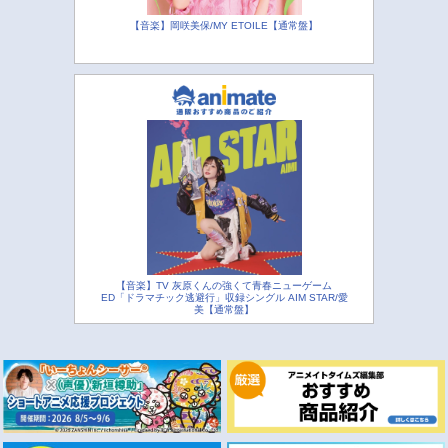
【音楽】岡咲美保/MY ETOILE【通常盤】
【音楽】TV 灰原くんの強くて青春ニューゲーム
ED「ドラマチック逃避行」収録シングル AIM STAR/愛
美【通常盤】