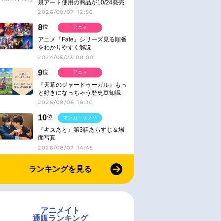
規アート使用の商品が10/24発売
2026/08/07 12:50
8
位
アニメ
アニメ『Fate』シリーズ見る順番
をわかりやすく解説
2024/05/23 00:00
9
位
アニメ
『天幕のジャードゥーガル』もっ
と好きになっちゃう歴史豆知識
2026/08/06 18:30
10
位
マンガ・ラノベ
『キスあと』第3話あらすじ＆場
面写真
2026/08/07 14:45
ランキングを見る
アニメイト
通販ランキング