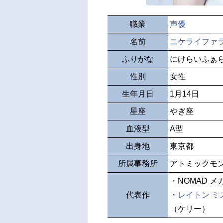
職業
声優
名前
ニケライファ
ふりがな
にけらいふぁ
性別
女性
生年月日
1月14日
星座
やぎ座
血液型
A型
出身地
東京都
所属事務所
アトミックモ
・NOMAD 
代表作
・
レイトン 
（ケリー）