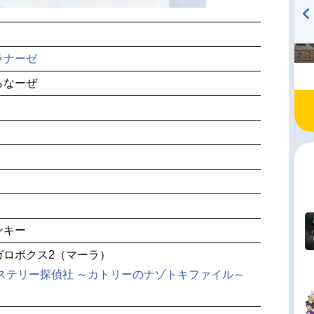
TVアニメ『戦隊大失格』
ハイキュー!! 烏野高校放送部!
radio 大直会 2nd season
ラナーゼ
らなーぜ
ンキー
メガロボクス2（マーラ）
ミステリー探偵社 ～カトリーのナゾトキファイル～