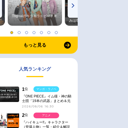
Trignalのキラキラ☆ビートＲ
森久保祥太郎×浪川大輔 つま
みは塩だけ
もっと見る
人気ランキング
1
位
マンガ・ラノベ
『ONE PIECE』イム様・神の騎
士団「19本の武器」まとめ＆元
ネタ
2026/08/06 16:30
2
位
アニメ
『ハイキュー!!』キャラクター
（登場人物）一覧・紹介＆解説