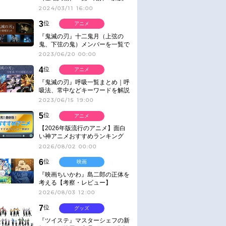
2024/03/11 16:00
3
位
アニメ
『鬼滅の刃』十二鬼月（上弦の
鬼、下弦の鬼）メンバーを一覧で
紹介＆解説（登場鬼の情報まと
2023/06/20 00:00
め）
4
位
アニメ
『鬼滅の刃』呼吸一覧まとめ｜呼
吸法、常中などキーワードを解説
2023/06/15 19:00
5
位
アニメ
【2026年版流行のアニメ】面白
い神アニメおすすめランキング
【名作・話題作】｜ジャンル別人
2026/08/02 00:00
気作品をピックアップ
6
位
映画
『映画ちいかわ』島二郎の正体を
考える【考察・レビュー】
2026/08/03 12:00
7
位
グッズ
『ツイステ』マスターシェフの新