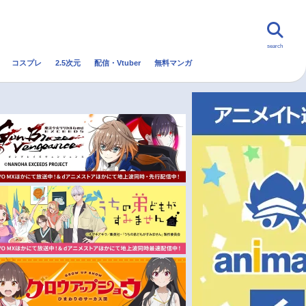
search
コスプレ
2.5次元
配信・Vtuber
無料マンガ
んなの声
グッズ
映画
・Vtuber
トレンド
無料マンガ
秋アニメ
冬アニメ