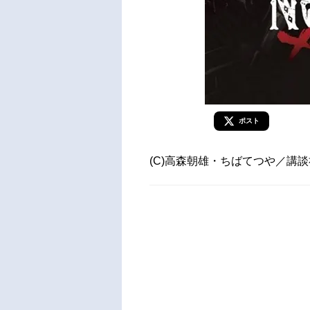
ポスト
(C)高森朝雄・ちばてつや／講