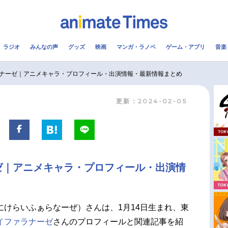
ラジオ
みんなの声
グッズ
映画
マンガ・ラノベ
ゲーム・アプリ
音楽
メ
声優
ラジオ
み
ナーゼ｜アニメキャラ・プロフィール・出演情報・最新情報まとめ
更新：2024-02-05
コスプレ
2.5次元
配信
アニメ映画一覧
今期アニメ曜日別一覧
実写化映画一覧
春アニメ
ゼ｜アニメキャラ・プロフィール・出演情
男性声優/女性声優一覧
夏アニメ
FOLLOW US
にけらいふぁらなーぜ）さんは、1月14日生まれ、東
イファラナーゼ
さんのプロフィールと関連記事を紹