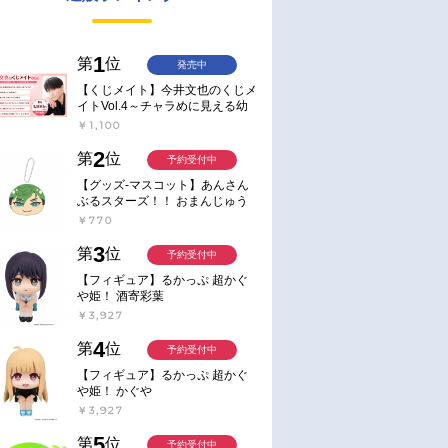
1
第
位
発売中
【くじメイト】今井文也のくじメ
イトVol.4～チャラめに見える幼
馴染、実は一途で独占欲が強いん
￥1,100
です～
2
第
位
予約受付中
【グッズ-マスコット】あんさん
ぶるスターズ！！ おまんじゅう
にぎにぎマスコット ねくすと2
￥770
Hbox
3
第
位
予約受付中
【フィギュア】るかっぷ 超かぐ
や姫！ 酒寄彩葉
￥3,927
4
第
位
予約受付中
【フィギュア】るかっぷ 超かぐ
や姫！ かぐや
￥3,927
5
第
位
予約受付中