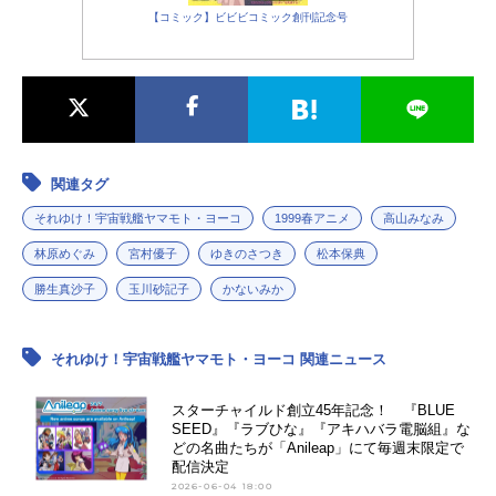
【コミック】ビビビコミック創刊記念号
関連タグ
それゆけ！宇宙戦艦ヤマモト・ヨーコ
1999春アニメ
高山みなみ
林原めぐみ
宮村優子
ゆきのさつき
松本保典
勝生真沙子
玉川砂記子
かないみか
それゆけ！宇宙戦艦ヤマモト・ヨーコ 関連ニュース
スターチャイルド創立45年記念！ 『BLUE
SEED』『ラブひな』『アキハバラ電脳組』な
どの名曲たちが「Anileap」にて毎週末限定で
配信決定
2026-06-04 18:00