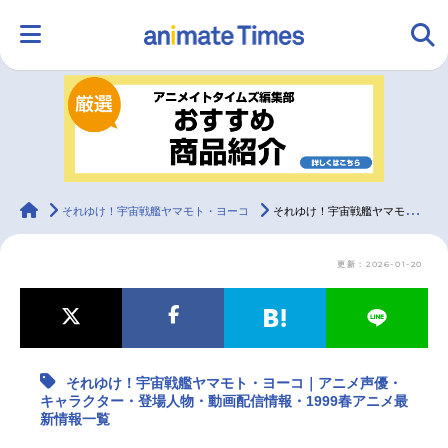
HOME
ランキング
アニメ
声優
ラジオ
みんなの声
グッズ
映画
animateTimes
それゆけ！宇宙戦艦ヤマモト・ヨーコ
それゆけ！宇宙戦艦ヤマモト・ヨーコ｜アニメ声優・キャラクター・登場人物・動画配信情報・1999春アニメ最新情報一覧
更新：2026-01-20
マンガ・ラノベ
ゲーム・アプリ
音楽
コスプレ
2.5次元
配信・Vtuber
トレンド
無料マンガ
それゆけ！宇宙戦艦ヤマモト・ヨーコ｜アニメ声優・
最新記事一覧
キャラクター・登場人物・動画配信情報・1999春アニメ最
新情報一覧
アニメ記事一覧
声優記事一覧