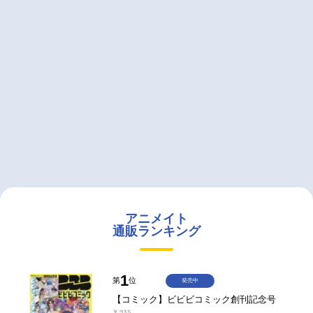
アニメイト
通販ランキング
1
第
位
発売中
【コミック】ビビビコミック創刊記念号
￥935