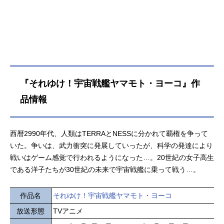
『それゆけ！宇宙戦艦ヤマモト・ヨーコ』作
品情報
西暦2990年代、人類はTERRAとNESSに分かれて覇権を争って
いた。争いは、武力衝突に発展していったが、科学の発達により
戦いはゲーム感覚で行われるようになった…。20世紀の女子高生
である洋子たちが30世紀の未来で宇宙戦艦に乗って戦う…。
作品名
それゆけ！宇宙戦艦ヤマモト・ヨーコ
放送形態
TVアニメ