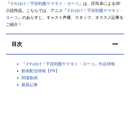
『
それゆけ！宇宙戦艦ヤマモト・ヨーコ
』は、庄司卓によるSF
アニメ映画一覧
実写化映画一覧
小説作品。こちらでは、アニメ『
それゆけ！宇宙戦艦ヤマモト・
ヨーコ
』のあらすじ、キャスト声優、スタッフ、オススメ記事を
今期アニメ曜日別一覧
ご紹介！
春アニメ
夏アニメ
目次
秋アニメ
冬アニメ
男性声優/女性声優一覧
『それゆけ！宇宙戦艦ヤマモト・ヨーコ』作品情報
動画配信情報【PR】
FOLLOW US
関連動画
最新記事