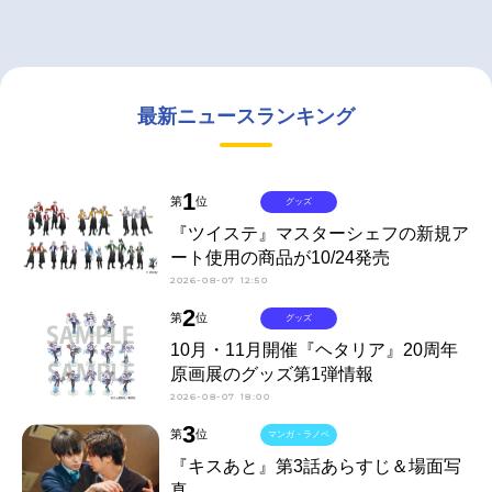
最新ニュースランキング
1
第
位
グッズ
『ツイステ』マスターシェフの新規ア
ート使用の商品が10/24発売
2026-08-07 12:50
2
第
位
グッズ
10月・11月開催『ヘタリア』20周年
原画展のグッズ第1弾情報
2026-08-07 18:00
3
第
位
マンガ・ラノベ
『キスあと』第3話あらすじ＆場面写
真