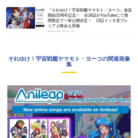
『それゆけ！宇宙戦艦ヤマモト・ヨーコ』放送
開始25周年記念！ 全26話がYouTubeにて期
間限定で一挙公開決定！ 13話イッキ見プレ
ミア上映会も実施
2024-06-05 21:15
それゆけ！宇宙戦艦ヤマモト・ヨーコの関連画像
集