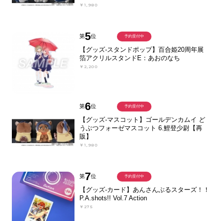
￥1,980
5
第
位
予約受付中
【グッズ-スタンドポップ】百合姫20周年展
箔アクリルスタンドE：あおのなち
￥2,200
6
第
位
予約受付中
【グッズ-マスコット】ゴールデンカムイ ど
うぶつフォーゼマスコット 6.鯉登少尉【再
販】
￥1,980
7
第
位
予約受付中
【グッズ-カード】あんさんぶるスターズ！！
P.A.shots!! Vol.7 Action
￥275