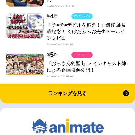
2026-08-07 14:45
4
第
位
マンガ・ラノベ
『チ●チ●デビルを追え！』最終回掲
載記念！ くぼたふみお先生メールイ
ンタビュー
2026-08-07 12:15
5
第
位
アニメ
『おっさん剣聖II』メインキャスト陣
による企画映像公開！
2026-08-07 18:00
ランキングを見る