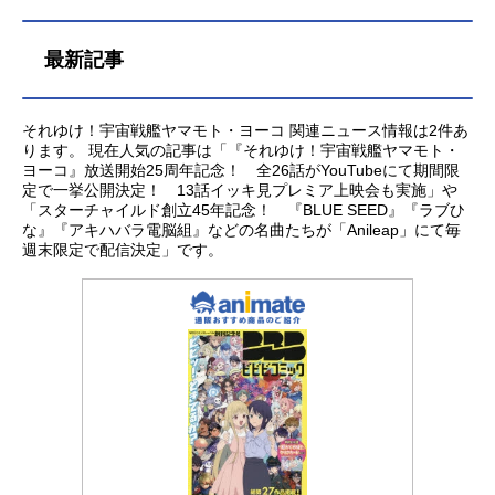
最新記事
それゆけ！宇宙戦艦ヤマモト・ヨーコ 関連ニュース情報は2件あ
ります。 現在人気の記事は「『それゆけ！宇宙戦艦ヤマモト・
ヨーコ』放送開始25周年記念！ 全26話がYouTubeにて期間限
定で一挙公開決定！ 13話イッキ見プレミア上映会も実施」や
「スターチャイルド創立45年記念！ 『BLUE SEED』『ラブひ
な』『アキハバラ電脳組』などの名曲たちが「Anileap」にて毎
週末限定で配信決定」です。