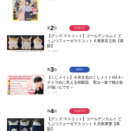
2
第
位
予約受付中
【グッズ-マスコット】ゴールデンカムイ ど
うぶつフォーゼマスコット 4.尾形百之助【再
販】
￥1,980
3
第
位
発売中
【くじメイト】今井文也のくじメイトVol.4～
チャラめに見える幼馴染、実は一途で独占欲
が強いんです～
￥1,100
4
第
位
予約受付中
【グッズ-マスコット】ゴールデンカムイ ど
うぶつフォーゼマスコット 5.月島軍曹【再
販】