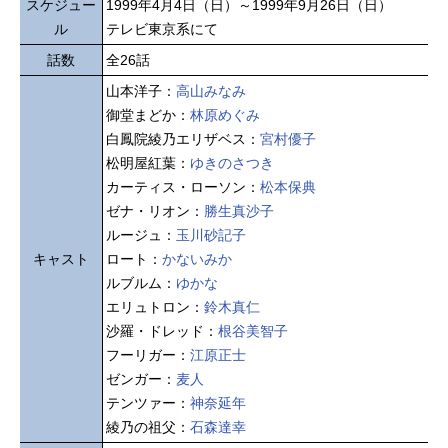
スケジュー
1999年4月4日（日）～1999年9月26日（日）
ル
テレビ東京系にて
話数
全26話
山本洋子：
高山みなみ
御堂まどか：
林原めぐみ
白鳳院綾乃エリザベス：
宮村優子
松明屋紅葉：
ゆきのさつき
カーティス・ローソン：
松本保典
ゼナ・リオン：
勝生真沙子
ルージュ：
玉川砂記子
キャスト
ロート：
かないみか
ルブルム：
ゆかな
エリュトロン：
鈴木真仁
沙羅・ドレッド：
根谷美智子
フーリガー：
江原正士
ゼンガー：
麦人
テンツァー：
神奈延年
綾乃の祖父：
石森達幸