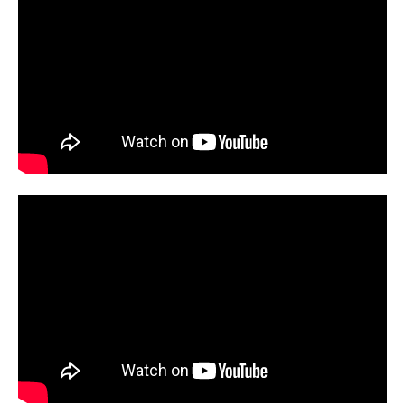
ー：内藤洋 久保真 米桝博之 阿
部倫久監督：新房昭之脚本：松原談
治キャラクターデザイン：中沢一登
メカニックデザイン：浜崎賢一 安
藤正浩美術監督：廣瀬義憲 吉田昇
色彩設定・色指定：横尾淳子特殊効
果：阿部郷（グレル工房）撮影監
督：中條豊光編集：正木直幸音響監
督：三間雅文録音ディレクター：浅
野幸治プロモーター：徳原貴之音
楽：長...