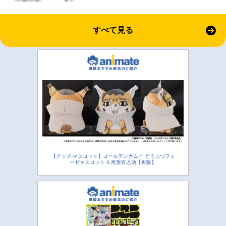
すべて見る
【グッズ-マスコット】ゴールデンカムイ どうぶつフォ
ーゼマスコット 4.尾形百之助【再販】