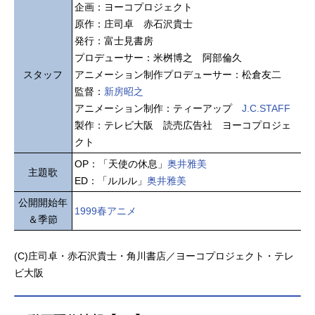
企画：ヨーコプロジェクト
原作：庄司卓 赤石沢貴士
発行：富士見書房
プロデューサー：米桝博之 阿部倫久
スタッフ
アニメーション制作プロデューサー：松倉友二
監督：
新房昭之
アニメーション制作：ティーアップ
J.C.STAFF
製作：テレビ大阪 読売広告社 ヨーコプロジェ
クト
OP：「天使の休息」
奥井雅美
主題歌
ED：「ルルル」
奥井雅美
公開開始年
1999春アニメ
＆季節
(C)庄司卓・赤石沢貴士・角川書店／ヨーコプロジェクト・テレ
ビ大阪