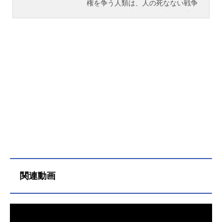
権を争う人類は、人の死なない戦争
のシステムを生み出し、生命の安全
が保証された宇宙戦艦による戦闘を
行っていた。未来に連れて来られた
洋子は、新造戦艦TA-29のパイロット
となる。作品名OVAそれゆけ！宇宙
戦艦ヤマモト・ヨーコ放送形態OVA
シリーズそれゆけ！宇宙戦艦ヤマモ
ト・ヨーコスケジュール1996年話数
全3話キャスト山本洋子：高山みなみ
御堂まどか：林原めぐみ白鳳院綾
乃：宮村優子松明屋紅葉：新山志保
ルージュ：玉川砂記子ロート：かな
いみかルブルム：ゆかなエリュトロ
ン：鈴木真仁ゼナ・リオン：勝生真
沙子カーティス・ローソン：松本保
関連動画
典スタッフ原作：庄司卓（富士見フ
ァンタジア文庫）キャラ＆メカ原
案：赤石沢貴士製作：キングレコー
ド メディアリング企画：重松英
俊 積惟文 高塚俊紀プロデューサ