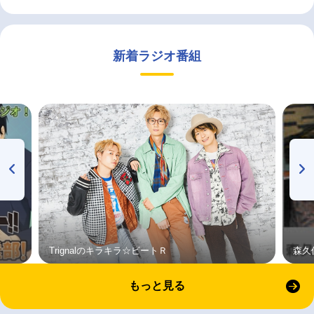
新着ラジオ番組
Trignalのキラキラ☆ビートＲ
森久
もっと見る