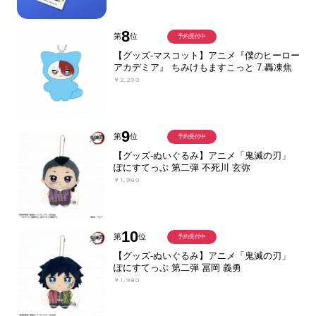
8
第
位
予約受付中
【グッズ-マスコット】アニメ『僕のヒーロー
アカデミア』 ちみけもますこっと 7.轟凍焦
￥2,200
9
第
位
予約受付中
【グッズ-ぬいぐるみ】アニメ「鬼滅の刃」
ぽにすてっぷ 第二弾 不死川 玄弥
￥1,980
10
第
位
予約受付中
【グッズ-ぬいぐるみ】アニメ「鬼滅の刃」
ぽにすてっぷ 第二弾 冨岡 義勇
￥1,980