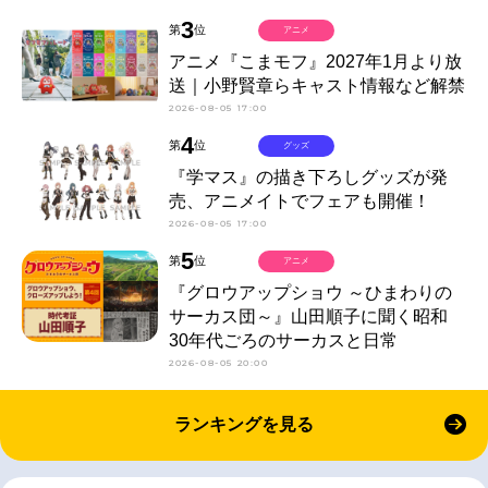
3
第
位
アニメ
アニメ『こまモフ』2027年1月より放
送｜小野賢章らキャスト情報など解禁
2026-08-05 17:00
4
第
位
グッズ
『学マス』の描き下ろしグッズが発
売、アニメイトでフェアも開催！
2026-08-05 17:00
5
第
位
アニメ
『グロウアップショウ ～ひまわりの
サーカス団～』山田順子に聞く昭和
30年代ごろのサーカスと日常
2026-08-05 20:00
ランキングを見る