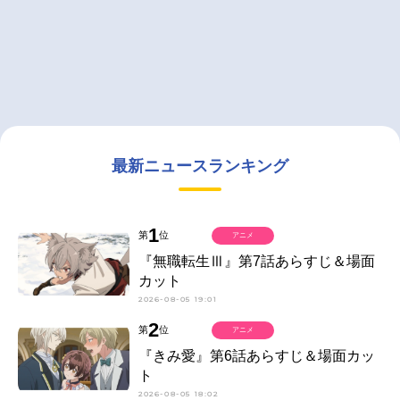
最新ニュースランキング
1
第
位
アニメ
『無職転生Ⅲ』第7話あらすじ＆場面
カット
2026-08-05 19:01
2
第
位
アニメ
『きみ愛』第6話あらすじ＆場面カッ
ト
2026-08-05 18:02