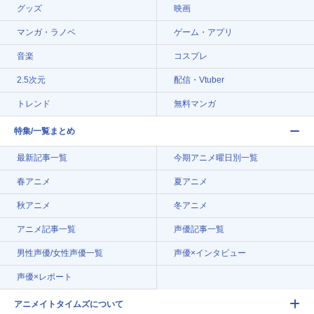
グッズ
映画
マンガ・ラノベ
ゲーム・アプリ
音楽
コスプレ
2.5次元
配信・Vtuber
トレンド
無料マンガ
特集/一覧まとめ
最新記事一覧
今期アニメ曜日別一覧
春アニメ
夏アニメ
秋アニメ
冬アニメ
アニメ記事一覧
声優記事一覧
男性声優/女性声優一覧
声優×インタビュー
声優×レポート
アニメイトタイムズについて