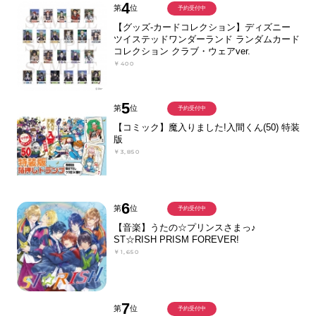
4
第
位
予約受付中
【グッズ-カードコレクション】ディズニー
ツイステッドワンダーランド ランダムカード
コレクション クラブ・ウェアver.
￥400
5
第
位
予約受付中
【コミック】魔入りました!入間くん(50) 特装
版
￥3,850
6
第
位
予約受付中
【音楽】うたの☆プリンスさまっ♪
ST☆RISH PRISM FOREVER!
￥1,650
7
第
位
予約受付中