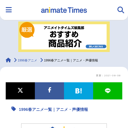
HOME
ランキング
アニメ
声優
ラジオ
みんなの声
グッズ
映画
animateTimes
1996春アニメ
1996春アニメ一覧｜アニメ・声優情報
更新：2021-08-08
マンガ・ラノベ
ゲーム・アプリ
音楽
コスプレ
2.5次元
配信・Vtuber
トレンド
無料マンガ
1996春アニメ一覧｜アニメ・声優情報
最新記事一覧
アニメ記事一覧
声優記事一覧