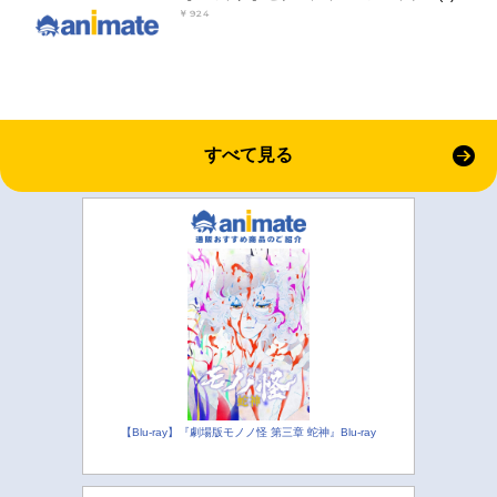
￥924
すべて見る
【Blu-ray】『劇場版モノノ怪 第三章 蛇神』Blu-ray