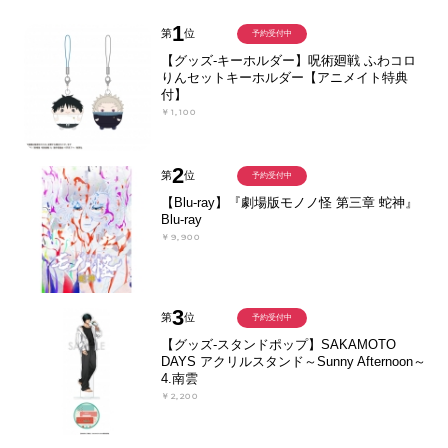
1
第
位
予約受付中
【グッズ-キーホルダー】呪術廻戦 ふわコロ
りんセットキーホルダー【アニメイト特典
付】
￥1,100
2
第
位
予約受付中
【Blu-ray】『劇場版モノノ怪 第三章 蛇神』
Blu-ray
￥9,900
3
第
位
予約受付中
【グッズ-スタンドポップ】SAKAMOTO
DAYS アクリルスタンド～Sunny Afternoon～
4.南雲
￥2,200