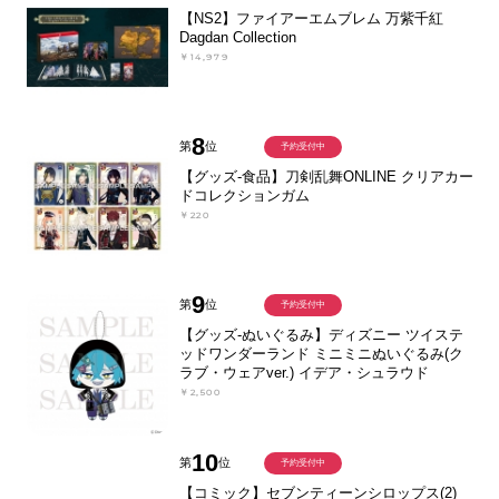
【NS2】ファイアーエムブレム 万紫千紅
Dagdan Collection
￥14,979
8
第
位
予約受付中
【グッズ-食品】刀剣乱舞ONLINE クリアカー
ドコレクションガム
￥220
9
第
位
予約受付中
【グッズ-ぬいぐるみ】ディズニー ツイステ
ッドワンダーランド ミニミニぬいぐるみ(ク
ラブ・ウェアver.) イデア・シュラウド
￥2,500
10
第
位
予約受付中
【コミック】セブンティーンシロップス(2)