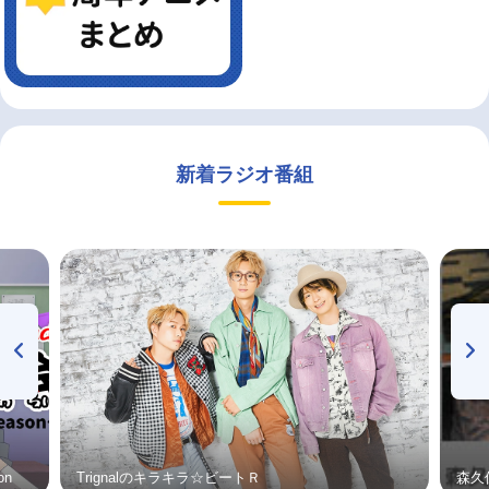
新着ラジオ番組
on
Trignalのキラキラ☆ビートＲ
森久