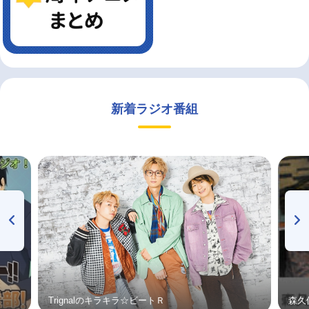
新着ラジオ番組
Trignalのキラキラ☆ビートＲ
森久