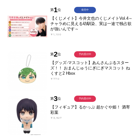
1
第
位
発売中
【くじメイト】今井文也のくじメイトVol.4～
チャラめに見える幼馴染、実は一途で独占欲
が強いんです～
￥1,100
2
第
位
予約受付中
【グッズ-マスコット】あんさんぶるスター
ズ！！ おまんじゅうにぎにぎマスコット ね
くすと2 Hbox
￥770
3
第
位
予約受付中
【フィギュア】るかっぷ 超かぐや姫！ 酒寄
彩葉
￥3,927