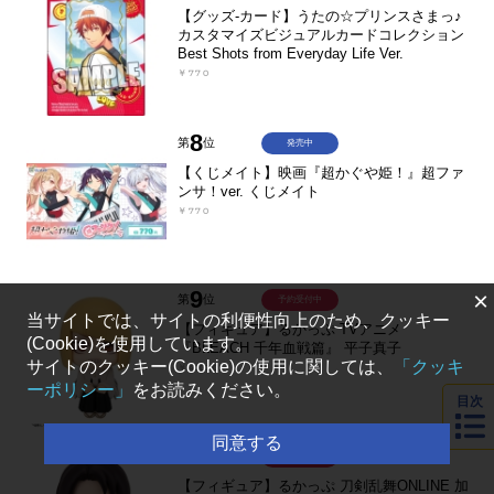
【グッズ-カード】うたの☆プリンスさまっ♪
カスタマイズビジュアルカードコレクション
Best Shots from Everyday Life Ver.
￥770
8
第
位
発売中
【くじメイト】映画『超かぐや姫！』超ファ
ンサ！ver. くじメイト
￥770
9
×
第
位
予約受付中
当サイトでは、サイトの利便性向上のため、クッキー
【フィギュア】るかっぷ TVアニメ
(Cookie)を使用しています。
『BLEACH 千年血戦篇』 平子真子
サイトのクッキー(Cookie)の使用に関しては、
「クッキ
￥4,020
ーポリシー」
をお読みください。
目次
同意する
10
第
位
予約受付中
【フィギュア】るかっぷ 刀剣乱舞ONLINE 加