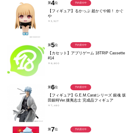
4
第
位
予約受付中
【フィギュア】るかっぷ 超かぐや姫！ かぐ
や
￥3,927
5
第
位
予約受付中
【カセット】アプリゲーム 18TRIP Cassette
#14
￥8,800
6
第
位
予約受付中
【フィギュア】G.E.M.Caratシリーズ 銀魂 坂
田銀時Ver.攘夷志士 完成品フィギュア
￥7,480
7
第
位
予約受付中