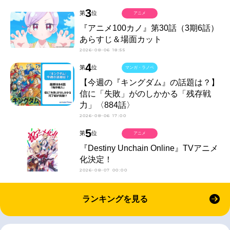
3
第
位
アニメ
『アニメ100カノ』第30話（3期6話）
あらすじ＆場面カット
2026-08-06 18:55
4
第
位
マンガ・ラノベ
【今週の『キングダム』の話題は？】
信に「失敗」がのしかかる「残存戦
力」〈884話〉
2026-08-06 17:00
5
第
位
アニメ
『Destiny Unchain Online』TVアニメ
化決定！
2026-08-07 00:00
ランキングを見る