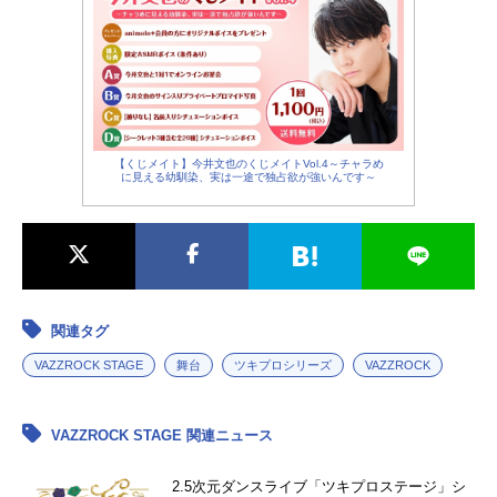
【くじメイト】今井文也のくじメイトVol.4～チャラめ
に見える幼馴染、実は一途で独占欲が強いんです～
関連タグ
VAZZROCK STAGE
舞台
ツキプロシリーズ
VAZZROCK
VAZZROCK STAGE 関連ニュース
2.5次元ダンスライブ「ツキプロステージ」シ