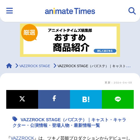
HOME
ランキング
アニメ
声優
ラジオ
みんなの声
グッズ
映画
animateTimes
VAZZROCK STAGE
VAZZROCK STAGE（バズステ）｜キャスト・キャラクター・公演情報・登場人物・最新情報一覧
更新：2024-04-03
マンガ・ラノベ
ゲーム・アプリ
音楽
コスプレ
2.5次元
配信・Vtuber
トレンド
無料マンガ
VAZZROCK STAGE（バズステ）｜キャスト・キャラ
最新記事一覧
クター・公演情報・登場人物・最新情報一覧
アニメ記事一覧
声優記事一覧
『
VAZZROCK
』は、ツキノ芸能プロダクションからデビューし