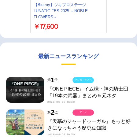
【Blu-ray】ツキプロステージ
LUNATIC FES 2025 ～NOBLE
FLOWERS～
￥17,600
最新ニュースランキング
1
第
位
マンガ・ラノベ
『ONE PIECE』イム様・神の騎士団
「19本の武器」まとめ＆元ネタ
2026-08-06 16:30
2
第
位
アニメ
『天幕のジャードゥーガル』もっと好
きになっちゃう歴史豆知識
2026-08-06 18:30