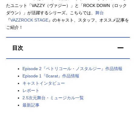
たユニット「VAZZY（ヴァジー）」と「ROCK DOWN（ロック
アニメ映画一覧
実写化映画一覧
ダウン）」が活躍するシリーズ。こちらでは、
舞台
『
VAZZROCK STAGE
』のキャスト、スタッフ、オススメ記事を
今期アニメ曜日別一覧
ご紹介！
春アニメ
夏アニメ
目次
秋アニメ
冬アニメ
男性声優/女性声優一覧
Episode 2『ペトリコール・ノスタルジー』作品情報
Episode 1『0carat』作品情報
FOLLOW US
キャストインタビュー
レポート
2.5次元舞台・ミュージカル一覧
最新記事