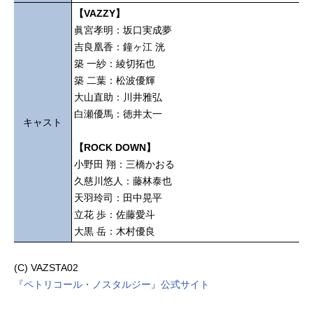
【VAZZY】
眞宮孝明：坂口実成夢
吉良凰香：鐘ヶ江 洸
築 一紗：綾切拓也
築 二葉：松波優輝
大山直助：川井雅弘
白瀬優馬：徳井太一
キャスト
【ROCK DOWN】
小野田 翔：三橋かおる
久慈川悠人：藤林泰也
天羽玲司：田中晃平
立花 歩：佐藤愛斗
大黒 岳：木村優良
(C) VAZSTA02
『ペトリコール・ノスタルジー』公式サイト