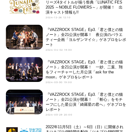
リーズ4タイトルが揃う祭典「LUNATIC FES
2025 ～NOBLE FLOWERS～」が開催！ 出
演キャスト情報も!!
2024-12-26 12:10
『VAZZROCK STAGE』Ep3.「君と僕との猫
ノート」全21公演が開幕！ 夜公演のバラエ
ティー企画「ヨルザンマイ☆」ゲネプロをレポ
ート
2024-04-02 19:30
『VAZZROCK STAGE』Ep3.「君と僕との猫
ノート」全21公演が開幕！ 一紗、二葉、翔
をフィーチャーした月公演「ask for the
moon」ゲネプロをレポート
2024-03-30 19:00
『VAZZROCK STAGE』Ep3.「君と僕との猫
ノート」全21公演が開幕！ 「斬心」をモチ
ーフにした星公演「綺羅星の君へ」ゲネプロを
レポート
2024-03-29 20:00
2022年11月5日（土）～6日（日）に開催され
るツキプロ48時間生配信「ツキプロ48時間ア