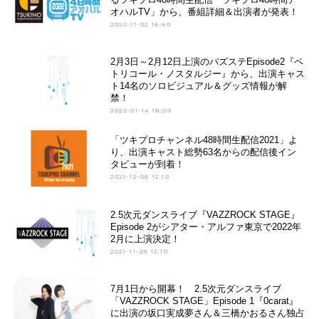
オハルTV」から、番組詳細＆出演者が発表！
2022-11-02 16:40
2月3日～2月12日上演のバズステEpisode2『ペ
トリコール・ノスタルジー』から、出演キャス
ト14名のソロビジュアル＆グッズ情報が解
禁！
2022-01-14 18:00
「ツキプロチャンネル48時間生配信2021」よ
り、出演キャスト総勢63名からの配信後イン
タビューが到着！
2021-12-06 12:10
2.5次元ダンスライブ『VAZZROCK STAGE』
Episode 2がシアター・アルファ東京で2022年
2月に上演決定！
2021-11-29 12:10
7月1日から開幕！ 2.5次元ダンスライブ
「VAZZROCK STAGE」Episode 1『0carat』
に出演の坂口実成夢さん＆三橋かおるさん独占