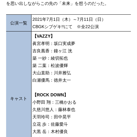
を思い出しながらこの先の「未来」を想うのだった。
2021年7月1日（木）～7月11日（日）
公演一覧
CBGKシブゲキ!!にて ※全22公演
【VAZZY】
眞宮孝明：坂口実成夢
吉良凰香：鐘ヶ江 洸
築 一紗：綾切拓也
築 二葉：松波優輝
大山直助：川井雅弘
白瀬優馬：徳井太一
【ROCK DOWN】
キャスト
小野田 翔：三橋かおる
久慈川悠人：藤林泰也
天羽玲司：田中晃平
立花 歩：佐藤愛斗
大黒 岳：木村優良