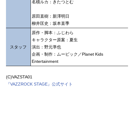
名積ルカ：きたつとむ
原田直樹：新澤明日
柳井匡史：坂本直季
原作・脚本：ふじわら
キャラクター原案：夏生
スタッフ
演出：野元準也
企画・制作：ムービック／Planet Kids
Entertainment
(C)VAZSTA01
『VAZZROCK STAGE』公式サイト