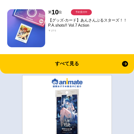
10
第
位
予約受付中
【グッズ-カード】あんさんぶるスターズ！！
P.A.shots!! Vol.7 Action
￥275
すべて見る