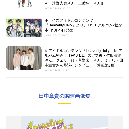
ん、濱野大輝さん、土岐隼一さん!!
2022-06-29 20:00
ボーイズアイドルコンテンツ
『HeavenlyHelly』より、1stEPアルバム2枚が
本日5月25日発売！
2022-05-25 20:10
新アイドルコンテンツ『HeavenlyHelly』1stア
ルバム発売！【FAB-EL】のガブ役・竹田海渡
さん、ジェリー役・草野太一さん、ミカ役・田
中章貴さん鼎談インタビュー【連載第2回】
2022-05-25 10:30
田中章貴の関連画像集