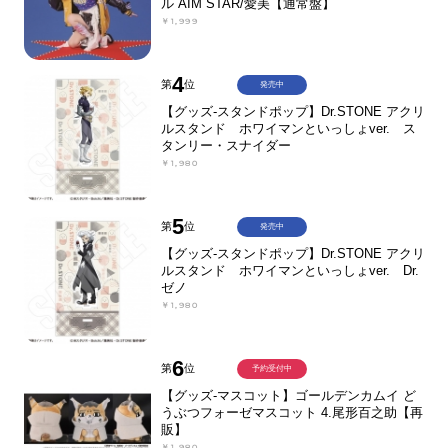
ル AIM STAR/愛美【通常盤】
￥1,999
4
第
位
発売中
【グッズ-スタンドポップ】Dr.STONE アクリ
ルスタンド ホワイマンといっしょver. ス
タンリー・スナイダー
￥1,980
5
第
位
発売中
【グッズ-スタンドポップ】Dr.STONE アクリ
ルスタンド ホワイマンといっしょver. Dr.
ゼノ
￥1,980
6
第
位
予約受付中
【グッズ-マスコット】ゴールデンカムイ ど
うぶつフォーゼマスコット 4.尾形百之助【再
販】
￥1,980