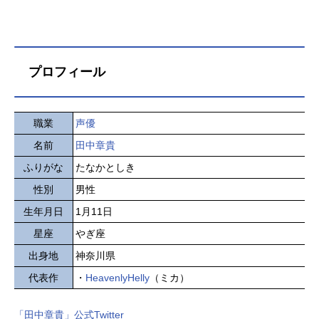
プロフィール
職業
声優
名前
田中章貴
ふりがな
たなかとしき
性別
男性
生年月日
1月11日
星座
やぎ座
出身地
神奈川県
代表作
・
HeavenlyHelly
（ミカ）
「田中章貴」公式Twitter