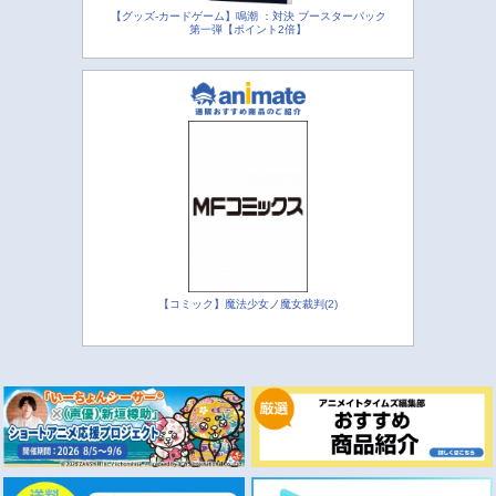
【グッズ-カードゲーム】鳴潮 ：対決 ブースターパック
第一弾【ポイント2倍】
【コミック】魔法少女ノ魔女裁判(2)