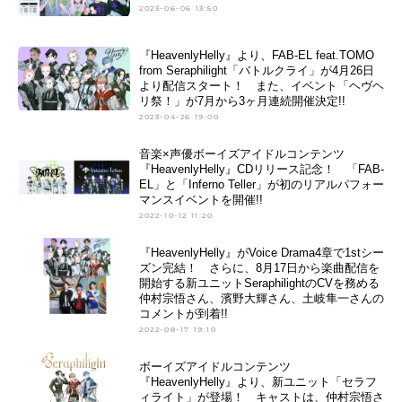
2023-06-06 13:50
『HeavenlyHelly』より、FAB-EL feat.TOMO
from Seraphilight「バトルクライ」が4月26日
より配信スタート！ また、イベント「ヘヴヘ
リ祭！」が7月から3ヶ月連続開催決定!!
2023-04-26 19:00
音楽×声優ボーイズアイドルコンテンツ
『HeavenlyHelly』CDリリース記念！ 「FAB-
EL」と「Inferno Teller」が初のリアルパフォー
マンスイベントを開催!!
2022-10-12 11:20
『HeavenlyHelly』がVoice Drama4章で1stシー
ズン完結！ さらに、8月17日から楽曲配信を
開始する新ユニットSeraphilightのCVを務める
仲村宗悟さん、濱野大輝さん、土岐隼一さんの
コメントが到着!!
2022-08-17 19:10
ボーイズアイドルコンテンツ
『HeavenlyHelly』より、新ユニット「セラフ
ィライト」が登場！ キャストは、仲村宗悟さ