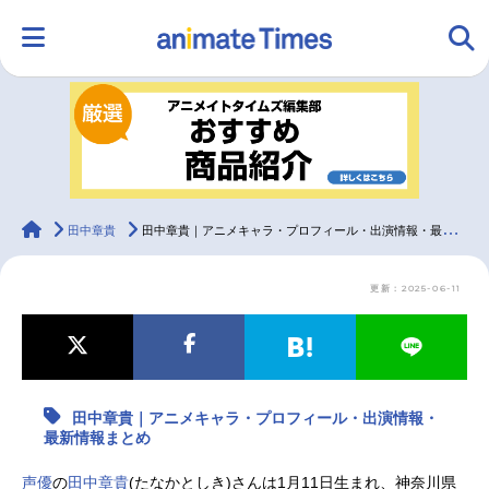
HOME
ランキング
アニメ
声優
ラジオ
みんなの声
グッズ
映画
animateTimes
田中章貴
田中章貴｜アニメキャラ・プロフィール・出演情報・最新情報まとめ
更新：2025-06-11
マンガ・ラノベ
ゲーム・アプリ
音楽
コスプレ
2.5次元
配信・Vtuber
トレンド
無料マンガ
田中章貴｜アニメキャラ・プロフィール・出演情報・
最新記事一覧
最新情報まとめ
アニメ記事一覧
声優記事一覧
声優
の
田中章貴
(たなかとしき)さんは1月11日生まれ、神奈川県