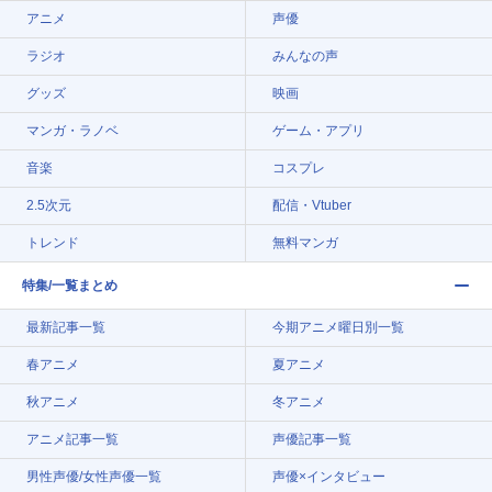
アニメ
声優
ラジオ
みんなの声
グッズ
映画
マンガ・ラノベ
ゲーム・アプリ
音楽
コスプレ
2.5次元
配信・Vtuber
トレンド
無料マンガ
特集/一覧まとめ
最新記事一覧
今期アニメ曜日別一覧
春アニメ
夏アニメ
秋アニメ
冬アニメ
アニメ記事一覧
声優記事一覧
男性声優/女性声優一覧
声優×インタビュー