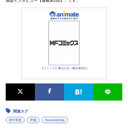
鼎談インタビュー【連載第2回】」です。
【コミック】魔法少女ノ魔女裁判(2)
関連タグ
田中章貴
声優
HeavenlyHelly