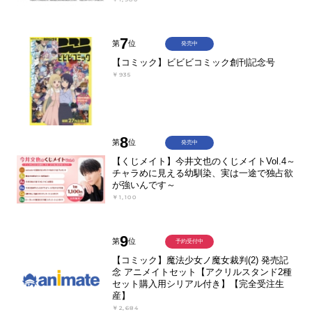
7
第
位
発売中
【コミック】ビビビコミック創刊記念号
￥935
8
第
位
発売中
【くじメイト】今井文也のくじメイトVol.4～
チャラめに見える幼馴染、実は一途で独占欲
が強いんです～
￥1,100
9
第
位
予約受付中
【コミック】魔法少女ノ魔女裁判(2) 発売記
念 アニメイトセット【アクリルスタンド2種
セット購入用シリアル付き】【完全受注生
産】
￥2,684