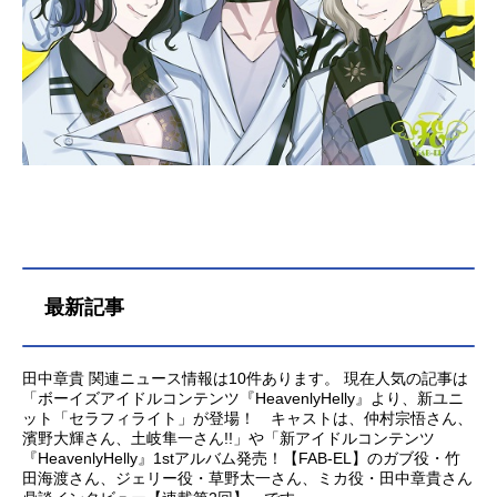
最新記事
田中章貴 関連ニュース情報は10件あります。 現在人気の記事は
「ボーイズアイドルコンテンツ『HeavenlyHelly』より、新ユニ
ット「セラフィライト」が登場！ キャストは、仲村宗悟さん、
濱野大輝さん、土岐隼一さん!!」や「新アイドルコンテンツ
『HeavenlyHelly』1stアルバム発売！【FAB-EL】のガブ役・竹
田海渡さん、ジェリー役・草野太一さん、ミカ役・田中章貴さん