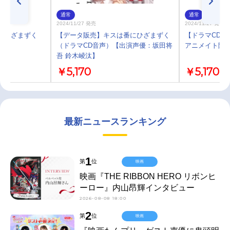
通常
通常
2024/11/27 発売
2024/11/27 発売
にひざまずく
【データ販売】キスは番にひざまずく
【ドラマCD】
（ドラマCD音声）【出演声優：坂田将
アニメイト限
吾 鈴木崚汰】
￥5,170
￥5,170
最新ニュースランキング
1
第
位
映画
映画『THE RIBBON HERO リボンヒ
ーロー』内山昂輝インタビュー
2026-08-08 18:00
2
第
位
映画