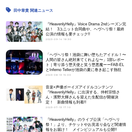
田中章貴 関連ニュース
『HeavenlyHelly』Voice Drama 2ndシーズン完
結！ 3ユニット合同曲や、ヘヴヘリ祭！最終
公演の情報も要チェック!!
2023-09-14 18:30
「ヘヴヘリ祭！池袋に舞い堕ちたアイドル！〜
人間の皆さん絶対来てくれよな〜」1部レポー
ト｜寄り添う堕天使と笑う堕悪魔ーーFAB-EL
とInferno Tellerが池袋の夏に巻き起こす熱狂
2023-08-13 15:00
音楽×声優ボーイズアイドルコンテンツ
『HeavenlyHelly』に出演する、仲村宗悟さ
ん・濱野大輝さんを迎えた生配信が開催決
定！ 新曲情報も到着!!
2023-07-13 17:10
『HeavenlyHelly』のライブ公演「ヘヴヘリ
祭！」より、チケットやお見送り会など関連情
報をお届け！ メインビジュアルも公開!!