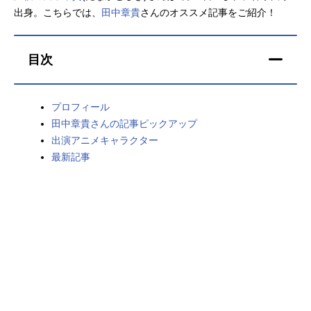
出身。こちらでは、
田中章貴
さんのオススメ記事をご紹介！
アニメ映画一覧
実写化映画一覧
今期アニメ曜日別一覧
目次
春アニメ
夏アニメ
プロフィール
秋アニメ
冬アニメ
田中章貴さんの記事ピックアップ
出演アニメキャラクター
男性声優/女性声優一覧
最新記事
FOLLOW US