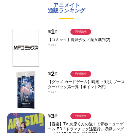
アニメイト
通販ランキング
1
第
位
予約受付中
【コミック】魔法少女ノ魔女裁判(2)
￥924
2
第
位
予約受付中
【グッズ-カードゲーム】鳴潮 ：対決 ブース
ターパック第一弾【ポイント2倍】
￥440
3
第
位
予約受付中
【音楽】TV 灰原くんの強くて青春ニューゲ
ーム ED「ドラマチック逃避行」収録シング