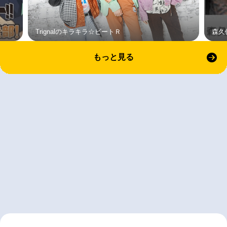
Trignalのキラキラ☆ビートＲ
森久
もっと見る