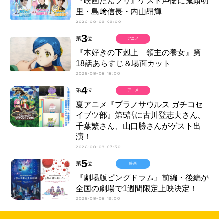
『映画たんプリ』ゲスト声優に鬼頭明
里・島﨑信長・内山昂輝
2026-08-09 09:00
3
第
位
アニメ
『本好きの下剋上 領主の養女』第
18話あらすじ＆場面カット
2026-08-08 18:00
4
第
位
アニメ
夏アニメ『プラノサウルス ガチコセ
イブツ部』第5話に古川登志夫さん、
千葉繁さん、山口勝さんがゲスト出
演！
2026-08-09 07:30
5
第
位
映画
『劇場版ピングドラム』前編・後編が
全国の劇場で1週間限定上映決定！
2026-08-08 19:00