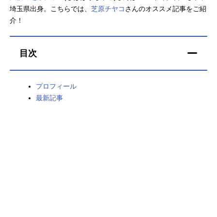
埼玉県出身。こちらでは、
芝原チヤコ
さんのオススメ記事をご紹
アニメ映画一覧
実写化映画一覧
介！
今期アニメ曜日別一覧
目次
春アニメ
夏アニメ
秋アニメ
冬アニメ
プロフィール
最新記事
男性声優/女性声優一覧
FOLLOW US