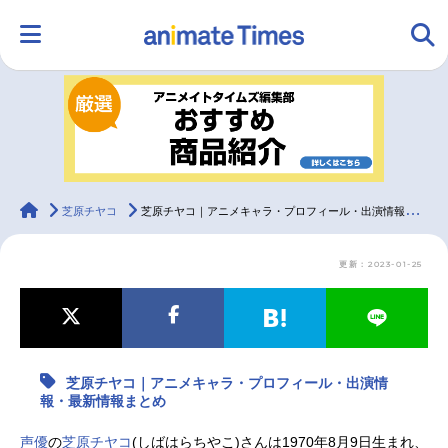
HOME
ランキング
アニメ
声優
ラジオ
みんなの声
グッズ
映画
animateTimes
芝原チヤコ
芝原チヤコ｜アニメキャラ・プロフィール・出演情報・最新情報まとめ
更新：2023-01-25
マンガ・ラノベ
ゲーム・アプリ
音楽
コスプレ
2.5次元
配信・Vtuber
トレンド
無料マンガ
芝原チヤコ｜アニメキャラ・プロフィール・出演情
最新記事一覧
報・最新情報まとめ
アニメ記事一覧
声優記事一覧
声優
の
芝原チヤコ
(しばはらちやこ)さんは1970年8月9日生まれ、