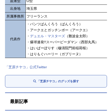
血液型
O型
出身地
埼玉県
所属事務所
フリーランス
・パンツぱんくろう（ぱんくろう）
・アークエとガッチンポー（アークエ）
・
デュエル・マスターズ
（難波金太郎）
代表作
・爆球連発!!スーパービーダマン（西部丸馬）
・はいぱーぽりす（穆清院門前稲荷桜）
・はりもぐハーリー（ガブリーヌ）
「芝原チヤコ」公式Twitter
「芝原チヤコ」のグッズを探す
最新記事