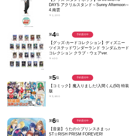
DAYS アクリルスタンド～Sunny Afternoon～
4.南雲
￥2,200
4
第
位
予約受付中
【グッズ-カードコレクション】ディズニー
ツイステッドワンダーランド ランダムカード
コレクション クラブ・ウェアver.
￥400
5
第
位
予約受付中
【コミック】魔入りました!入間くん(50) 特装
版
￥3,850
6
第
位
予約受付中
【音楽】うたの☆プリンスさまっ♪
ST☆RISH PRISM FOREVER!