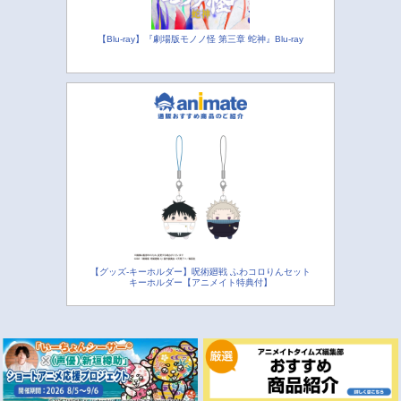
【Blu-ray】『劇場版モノノ怪 第三章 蛇神』Blu-ray
【グッズ-キーホルダー】呪術廻戦 ふわコロりんセット
キーホルダー【アニメイト特典付】