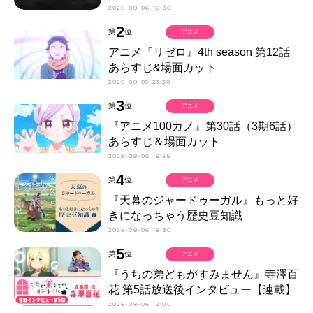
2026-08-06 16:30
2
第
位
アニメ
アニメ『リゼロ』4th season 第12話
あらすじ&場面カット
2026-08-05 23:30
3
第
位
アニメ
『アニメ100カノ』第30話（3期6話）
あらすじ＆場面カット
2026-08-06 18:55
4
第
位
アニメ
『天幕のジャードゥーガル』もっと好
きになっちゃう歴史豆知識
2026-08-06 18:30
5
第
位
アニメ
『うちの弟どもがすみません』寺澤百
花 第5話放送後インタビュー【連載】
2026-08-06 12:00