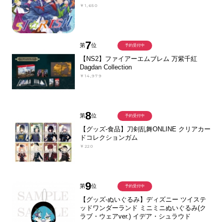
￥1,650
7
第
位
予約受付中
【NS2】ファイアーエムブレム 万紫千紅
Dagdan Collection
￥14,979
8
第
位
予約受付中
【グッズ-食品】刀剣乱舞ONLINE クリアカー
ドコレクションガム
￥220
9
第
位
予約受付中
【グッズ-ぬいぐるみ】ディズニー ツイステ
ッドワンダーランド ミニミニぬいぐるみ(ク
ラブ・ウェアver.) イデア・シュラウド