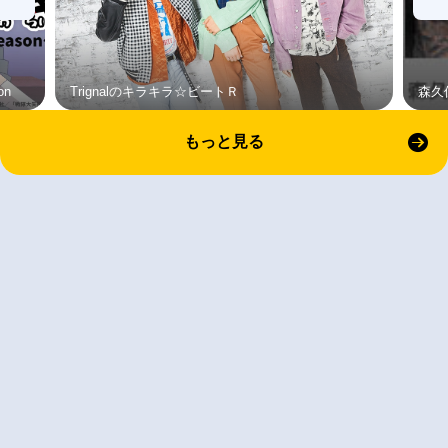
on
Trignalのキラキラ☆ビートＲ
森久
もっと見る