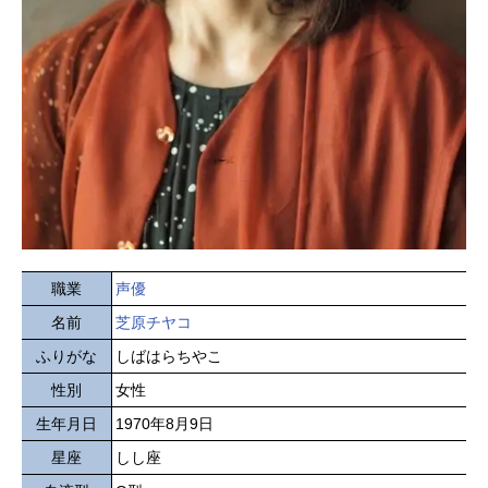
職業
声優
名前
芝原チヤコ
ふりがな
しばはらちやこ
性別
女性
生年月日
1970年8月9日
星座
しし座