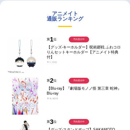
アニメイト
通販ランキング
1
第
位
予約受付中
【グッズ-キーホルダー】呪術廻戦 ふわコロ
りんセットキーホルダー【アニメイト特典
付】
￥1,100
2
第
位
予約受付中
【Blu-ray】『劇場版モノノ怪 第三章 蛇神』
Blu-ray
￥9,900
3
第
位
予約受付中
【グッズ-スタンドポップ】SAKAMOTO