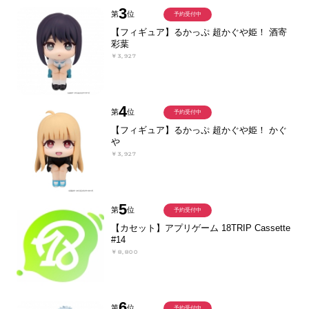
3
第
位
予約受付中
【フィギュア】るかっぷ 超かぐや姫！ 酒寄
彩葉
￥3,927
4
第
位
予約受付中
【フィギュア】るかっぷ 超かぐや姫！ かぐ
や
￥3,927
5
第
位
予約受付中
【カセット】アプリゲーム 18TRIP Cassette
#14
￥8,800
6
第
位
予約受付中