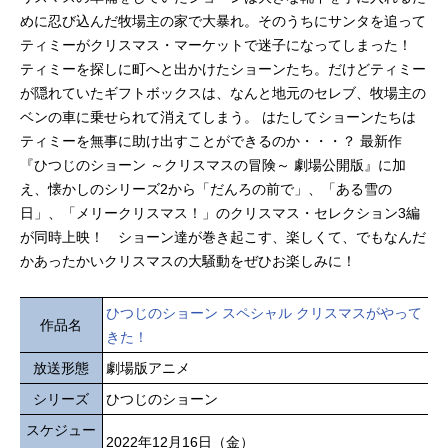
めに忍び込んだ牧場主の家で大暴れ。そのうちにサンタを追って
ティミーがクリスマス・マーケットで迷子になってしまった！
ティミーを探しに町へと出かけたショーンたち。だけどティミー
が隠れていたギフトボックスは、なんと地元のセレブ、牧場主の
ベンの車に乗せられて消えてしまう。 はたしてショーンたちは
ティミーを無事に助け出すことができるのか・・・？ 最新作
『ひつじのショーン ～クリスマスの冒険～ 劇場公開版』に加
え、懐かしのシリーズ2から「だんろの前で」、「ある雪の
日」、「メリークリスマス！」のクリスマス・セレクション3編
が同時上映！ ショーン達が巻き起こす、楽しくて、でもなんだ
かあったかいクリスマスの大騒動をぜひお楽しみに！
ひつじのショーン スペシャル クリスマスがやって
作品名
きた！
放送形態
劇場版アニメ
シリーズ
ひつじのショーン
スケジュー
2022年12月16日（金）