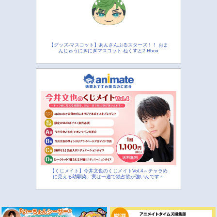
【グッズ-マスコット】あんさんぶるスターズ！！ おま
んじゅうにぎにぎマスコット ねくすと2 Hbox
【くじメイト】今井文也のくじメイトVol.4～チャラめ
に見える幼馴染、実は一途で独占欲が強いんです～