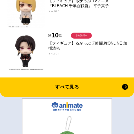
【フィギュア】るかっぷ TVアニメ
『BLEACH 千年血戦篇』 平子真子
￥4,020
10
第
位
予約受付中
【フィギュア】るかっぷ 刀剣乱舞ONLINE 加
州清光
￥4,301
すべて見る