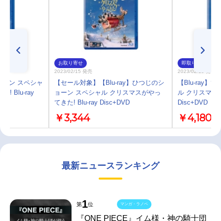
お取り寄せ
即取り
2023/02/15 発売
2023/02/15 発売
ショーン スペシャ
【セール対象】【Blu-ray】ひつじのシ
【Blu-ray
 Blu-ray
ョーン スペシャル クリスマスがやっ
ル クリスマスがや
てきた! Blu-ray Disc+DVD
Disc+DVD
￥3,344
￥4,180
最新ニュースランキング
1
第
位
マンガ・ラノベ
『ONE PIECE』イム様・神の騎士団