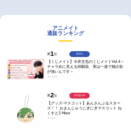
アニメイト
通販ランキング
1
第
位
発売中
【くじメイト】今井文也のくじメイトVol.4～
チャラめに見える幼馴染、実は一途で独占欲
が強いんです～
￥1,100
2
第
位
予約受付中
【グッズ-マスコット】あんさんぶるスター
ズ！！ おまんじゅうにぎにぎマスコット ね
くすと2 Hbox
￥770