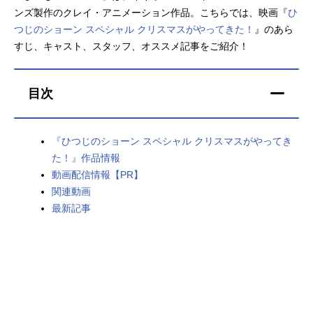
ンズ製作のクレイ・アニメーション作品。こちらでは、映画『
ひ
アニメ映画一覧
実写化映画一覧
つじのショーン スペシャル クリスマスがやってきた！
』のあら
すじ、キャスト、スタッフ、オススメ記事をご紹介！
今期アニメ曜日別一覧
春アニメ
夏アニメ
目次
秋アニメ
冬アニメ
『ひつじのショーン スペシャル クリスマスがやってき
男性声優/女性声優一覧
た！』作品情報
動画配信情報【PR】
FOLLOW US
関連動画
最新記事