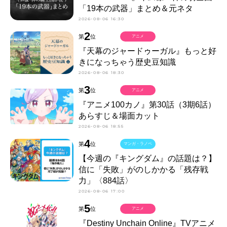
「19本の武器」まとめ＆元ネタ
2026-08-06 16:30
2
第
位
アニメ
『天幕のジャードゥーガル』もっと好
きになっちゃう歴史豆知識
2026-08-06 18:30
3
第
位
アニメ
『アニメ100カノ』第30話（3期6話）
あらすじ＆場面カット
2026-08-06 18:55
4
第
位
マンガ・ラノベ
【今週の『キングダム』の話題は？】
信に「失敗」がのしかかる「残存戦
力」〈884話〉
2026-08-06 17:00
5
第
位
アニメ
『Destiny Unchain Online』TVアニメ