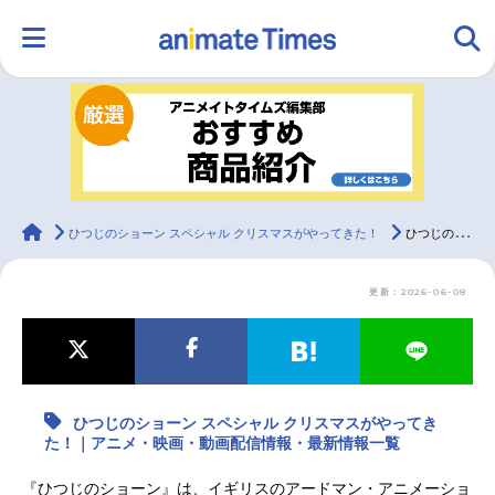
HOME
ランキング
アニメ
声優
ラジオ
みんなの声
グッズ
映画
animateTimes
ひつじのショーン スペシャル クリスマスがやってきた！
ひつじのショーン スペシャル クリスマスがやってきた！｜アニメ・映画・動画配信情報・最新情報一覧
更新：2026-06-08
マンガ・ラノベ
ゲーム・アプリ
音楽
コスプレ
2.5次元
配信・Vtuber
トレンド
無料マンガ
ひつじのショーン スペシャル クリスマスがやってき
最新記事一覧
た！｜アニメ・映画・動画配信情報・最新情報一覧
アニメ記事一覧
声優記事一覧
『ひつじのショーン』は、イギリスのアードマン・アニメーショ