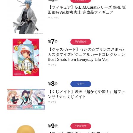
【フィギュア】G.E.M.Caratシリーズ 銀魂 坂
田銀時Ver.攘夷志士 完成品フィギュア
￥7,480
7
第
位
予約受付中
【グッズ-カード】うたの☆プリンスさまっ♪
カスタマイズビジュアルカードコレクション
Best Shots from Everyday Life Ver.
￥770
8
第
位
発売中
【くじメイト】映画『超かぐや姫！』超ファ
ンサ！ver. くじメイト
￥770
9
第
位
予約受付中