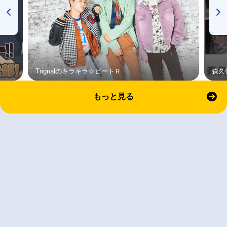
Trignalのキラキラ☆ビートＲ
森久
もっと見る