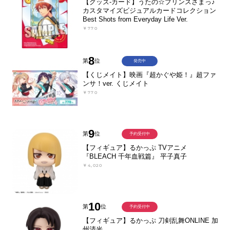
【グッズ-カード】うたの☆プリンスさまっ♪
カスタマイズビジュアルカードコレクション
Best Shots from Everyday Life Ver.
￥770
8
第
位
発売中
【くじメイト】映画『超かぐや姫！』超ファ
ンサ！ver. くじメイト
￥770
9
第
位
予約受付中
【フィギュア】るかっぷ TVアニメ
『BLEACH 千年血戦篇』 平子真子
￥4,020
10
第
位
予約受付中
【フィギュア】るかっぷ 刀剣乱舞ONLINE 加
州清光