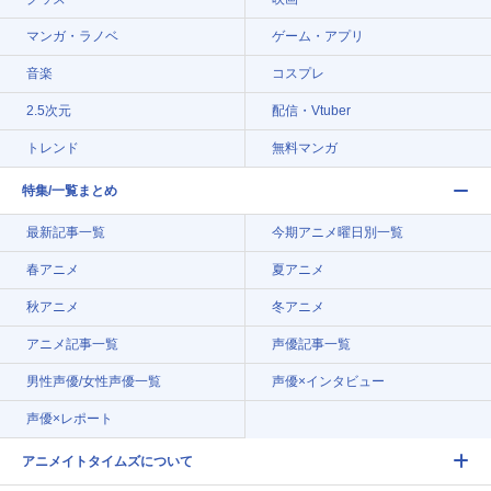
マンガ・ラノベ
ゲーム・アプリ
音楽
コスプレ
2.5次元
配信・Vtuber
トレンド
無料マンガ
特集/一覧まとめ
最新記事一覧
今期アニメ曜日別一覧
春アニメ
夏アニメ
秋アニメ
冬アニメ
アニメ記事一覧
声優記事一覧
男性声優/女性声優一覧
声優×インタビュー
声優×レポート
アニメイトタイムズについて