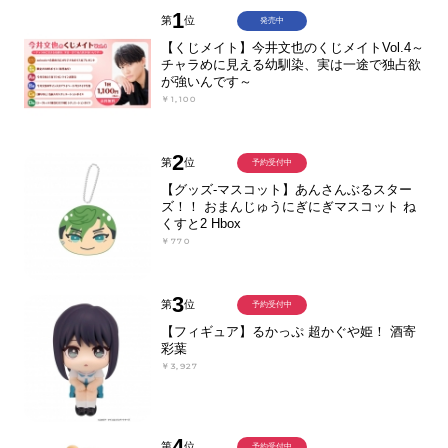
1
第
位
発売中
【くじメイト】今井文也のくじメイトVol.4～
チャラめに見える幼馴染、実は一途で独占欲
が強いんです～
￥1,100
2
第
位
予約受付中
【グッズ-マスコット】あんさんぶるスター
ズ！！ おまんじゅうにぎにぎマスコット ね
くすと2 Hbox
￥770
3
第
位
予約受付中
【フィギュア】るかっぷ 超かぐや姫！ 酒寄
彩葉
￥3,927
4
第
位
予約受付中