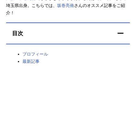
埼玉県出身。こちらでは、
坂巻亮侑
さんのオススメ記事をご紹
アニメ映画一覧
実写化映画一覧
介！
今期アニメ曜日別一覧
目次
春アニメ
夏アニメ
秋アニメ
冬アニメ
プロフィール
最新記事
男性声優/女性声優一覧
FOLLOW US