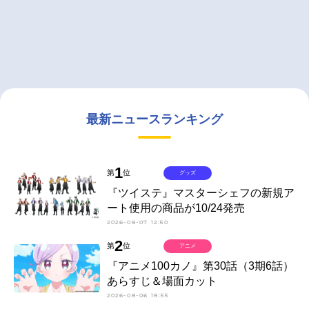
最新ニュースランキング
1
第
位
グッズ
『ツイステ』マスターシェフの新規ア
ート使用の商品が10/24発売
2026-08-07 12:50
2
第
位
アニメ
『アニメ100カノ』第30話（3期6話）
あらすじ＆場面カット
2026-08-06 18:55