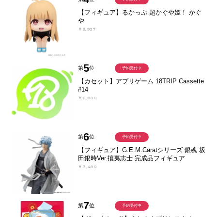
【フィギュア】るかっぷ 超かぐや姫！ かぐ
や
￥3,927
5
第
位
予約受付中
【カセット】アプリゲーム 18TRIP Cassette
#14
￥8,800
6
第
位
予約受付中
【フィギュア】G.E.M.Caratシリーズ 銀魂 坂
田銀時Ver.攘夷志士 完成品フィギュア
￥7,480
7
第
位
予約受付中