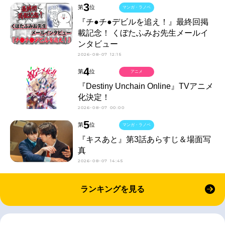
3
第
位
マンガ・ラノベ
『チ●チ●デビルを追え！』最終回掲
載記念！ くぼたふみお先生メールイ
ンタビュー
2026-08-07 12:15
4
第
位
アニメ
『Destiny Unchain Online』TVアニメ
化決定！
2026-08-07 00:00
5
第
位
マンガ・ラノベ
『キスあと』第3話あらすじ＆場面写
真
2026-08-07 14:45
ランキングを見る