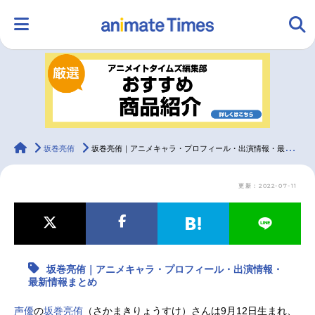
HOME
ランキング
アニメ
声優
ラジオ
みんなの声
グッズ
映画
animateTimes
坂巻亮侑
坂巻亮侑｜アニメキャラ・プロフィール・出演情報・最新情報まとめ
更新：2022-07-11
マンガ・ラノベ
ゲーム・アプリ
音楽
コスプレ
2.5次元
配信・Vtuber
トレンド
無料マンガ
坂巻亮侑｜アニメキャラ・プロフィール・出演情報・
最新記事一覧
最新情報まとめ
アニメ記事一覧
声優記事一覧
声優
の
坂巻亮侑
（さかまきりょうすけ）さんは9月12日生まれ、