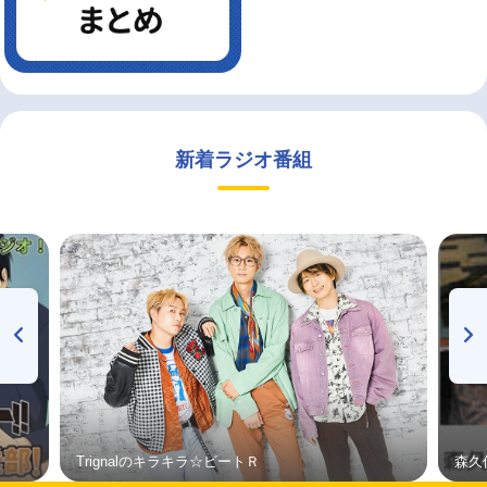
新着ラジオ番組
Trignalのキラキラ☆ビートＲ
森久