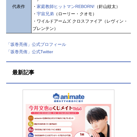
代表作
・
家庭教師ヒットマンREBORN!
（針山紋太）
・
宇宙兄弟
（ローリー・クオモ）
・ワイルドアームズ クロスファイア（レヴィン・
ブレンテン）
「坂巻亮侑」公式プロフィール
「坂巻亮侑」公式Twitter
最新記事