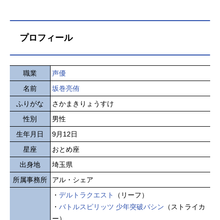
プロフィール
職業
声優
名前
坂巻亮侑
ふりがな
さかまきりょうすけ
性別
男性
生年月日
9月12日
星座
おとめ座
出身地
埼玉県
所属事務所
アル・シェア
・
デルトラクエスト
（リーフ）
・
バトルスピリッツ 少年突破バシン
（ストライカ
ー）