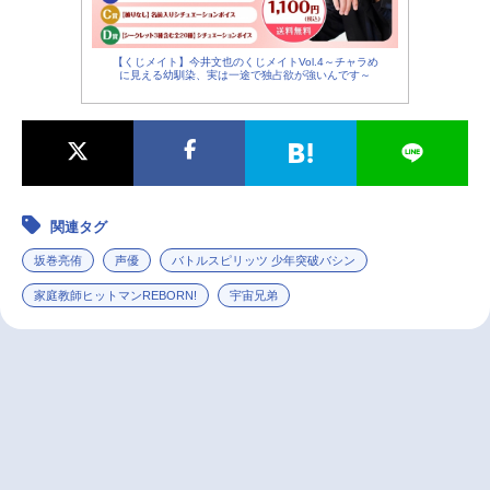
【くじメイト】今井文也のくじメイトVol.4～チャラめ
に見える幼馴染、実は一途で独占欲が強いんです～
関連タグ
坂巻亮侑
声優
バトルスピリッツ 少年突破バシン
家庭教師ヒットマンREBORN!
宇宙兄弟