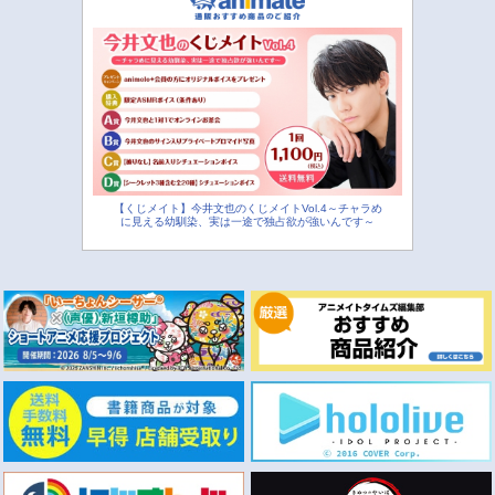
【くじメイト】今井文也のくじメイトVol.4～チャラめ
に見える幼馴染、実は一途で独占欲が強いんです～