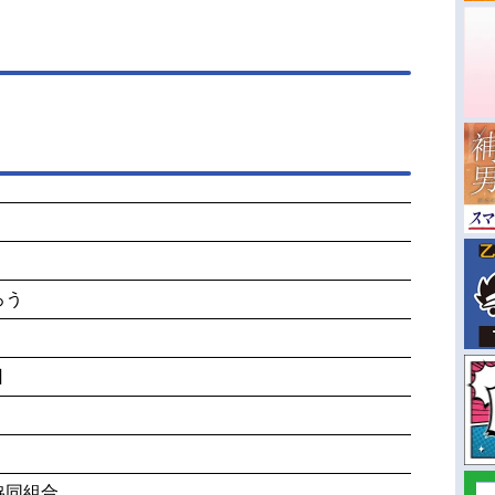
ろう
日
協同組合