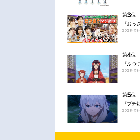
3
第
位
『おっさ
2026-08
4
第
位
『ふつ
2026-08
5
第
位
『ブチ
2026-08-