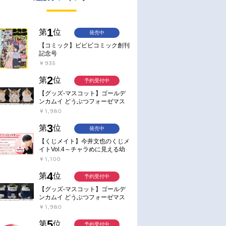
1
第
位
発売中
【コミック】ビビビコミック創刊
記念号
￥935
2
第
位
予約受付中
【グッズ-マスコット】ゴールデ
ンカムイ どうぶつフォーゼマス
コット 4.尾形百之助【再販】
￥1,980
3
第
位
発売中
【くじメイト】今井文也のくじメ
イトVol.4～チャラめに見える幼
馴染、実は一途で独占欲が強いん
￥1,100
です～
4
第
位
予約受付中
【グッズ-マスコット】ゴールデ
ンカムイ どうぶつフォーゼマス
コット 5.月島軍曹【再販】
￥1,980
5
第
位
予約受付中