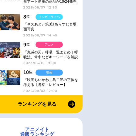
規アート使用の商品が10/24発売
2026/08/07 12:50
8
位
マンガ・ラノベ
『キスあと』第3話あらすじ＆場
面写真
2026/08/07 14:45
9
位
アニメ
『鬼滅の刃』呼吸一覧まとめ｜呼
吸法、常中などキーワードを解説
2023/06/15 19:00
10
位
映画
『映画ちいかわ』島二郎の正体を
考える【考察・レビュー】
2026/08/03 12:00
ランキングを見る
アニメイト
通販ランキング