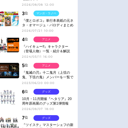
2026/08/08 12:00
3
位
マンガ・ラノベ
『僕とロボコ』単行本表紙の元ネ
タ・オマージュ・パロディまとめ
2026/07/21 10:00
4
位
アニメ
『ハイキュー!!』キャラクター
（登場人物）一覧・紹介＆解説
2024/03/11 16:00
5
位
アニメ
『鬼滅の刃』十二鬼月（上弦の
鬼、下弦の鬼）メンバーを一覧で
紹介＆解説（登場鬼の情報まと
2023/06/20 00:00
め）
6
位
グッズ
10月・11月開催『ヘタリア』20
周年原画展のグッズ第1弾情報
2026/08/07 18:00
7
位
グッズ
『ツイステ』マスターシェフの新