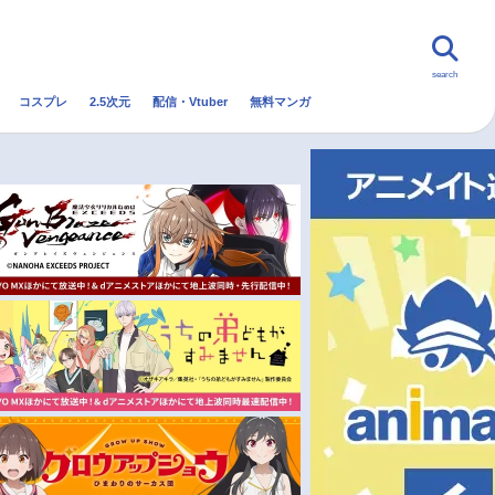
search
コスプレ
2.5次元
配信・Vtuber
無料マンガ
んなの声
グッズ
映画
・Vtuber
トレンド
無料マンガ
秋アニメ
冬アニメ