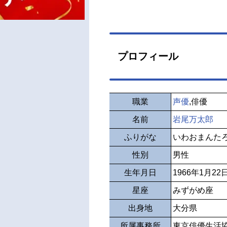
プロフィール
職業
声優
,俳優
名前
岩尾万太郎
ふりがな
いわおまんた
性別
男性
生年月日
1966年1月22
星座
みずがめ座
出身地
大分県
所属事務所
東京俳優生活