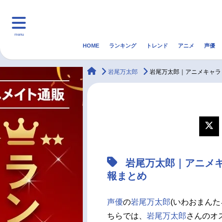
menu
HOME
ランキング
トレンド
アニメ
声優
HOME
ランキング
アニ
animateTimes
岩尾万太郎
岩尾万太郎｜アニメキャラ
マンガ・ラノベ
ゲーム・アプリ
音楽
最新記事一覧
アニメ記事一覧
岩尾万太郎｜アニメ
声優記事一覧
報まとめ
声優
の
岩尾万太郎
(いわおまんた
ちらでは、
岩尾万太郎
さんのオ