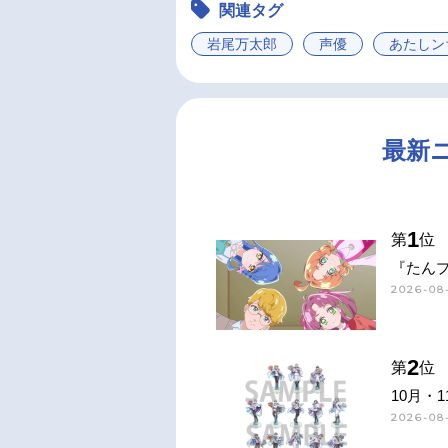
関連タグ
岩尾万太郎
声優
あたしン
最新
1
第
位
『たん
2026-08
2
第
位
10月・
2026-08