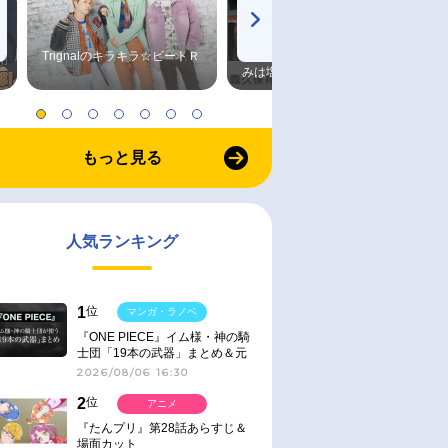
Trignalのキラキラ☆ビートＲ
森久保祥太郎×浪川大輔 つま
みは塩だけ
もっと見る
人気ランキング
1
位
マンガ・ラノベ
『ONE PIECE』イム様・神の騎
士団「19本の武器」まとめ＆元
ネタ
2026/08/06 16:30
2
位
アニメ
『たんプリ』第28話あらすじ＆
場面カット