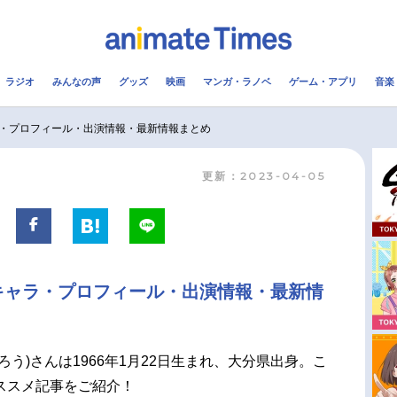
ラジオ
みんなの声
グッズ
映画
マンガ・ラノベ
ゲーム・アプリ
音楽
メ
声優
ラジオ
み
・プロフィール・出演情報・最新情報まとめ
更新：2023-04-05
コスプレ
2.5次元
配信
アニメ映画一覧
今期アニメ曜日別一覧
実写化映画一覧
春アニメ
キャラ・プロフィール・出演情報・最新情
男性声優/女性声優一覧
夏アニメ
FOLLOW US
ろう)さんは1966年1月22日生まれ、大分県出身。こ
ススメ記事をご紹介！