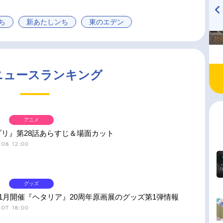
ち
新あたしンち
東のエデン
TVアニメ『戦隊大失格』
ハイキュー!! 烏野高校放送部!
radio 大直会 2nd season
ニュースランキング
アニメ
プリ』第28話あらすじ＆場面カット
-08 12:00
グッズ
11月開催『ヘタリア』20周年原画展のグッズ第1弾情報
-07 18:00