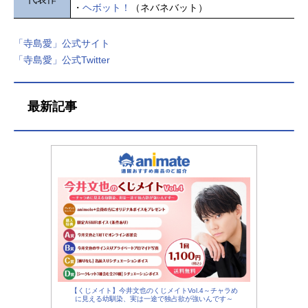
・
ヘボット！
（ネバネバット）
「寺島愛」公式サイト
「寺島愛」公式Twitter
最新記事
【くじメイト】今井文也のくじメイトVol.4～チャラめ
に見える幼馴染、実は一途で独占欲が強いんです～