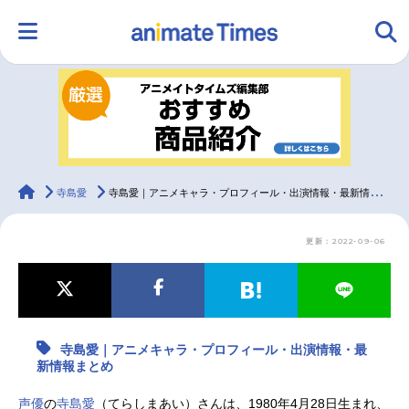
HOME
ランキング
アニメ
声優
ラジオ
みんなの声
グッズ
映画
animateTimes
寺島愛
寺島愛｜アニメキャラ・プロフィール・出演情報・最新情報まとめ
更新：2022-09-06
マンガ・ラノベ
ゲーム・アプリ
音楽
コスプレ
2.5次元
配信・Vtuber
トレンド
無料マンガ
寺島愛｜アニメキャラ・プロフィール・出演情報・最
最新記事一覧
新情報まとめ
アニメ記事一覧
声優記事一覧
声優
の
寺島愛
（てらしまあい）さんは、1980年4月28日生まれ、