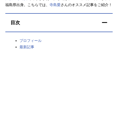
福島県出身。こちらでは、
寺島愛
さんのオススメ記事をご紹介！
アニメ映画一覧
実写化映画一覧
今期アニメ曜日別一覧
目次
春アニメ
夏アニメ
プロフィール
秋アニメ
冬アニメ
最新記事
男性声優/女性声優一覧
FOLLOW US