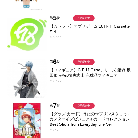
5
第
位
予約受付中
【カセット】アプリゲーム 18TRIP Cassette
#14
￥8,800
6
第
位
予約受付中
【フィギュア】G.E.M.Caratシリーズ 銀魂 坂
田銀時Ver.攘夷志士 完成品フィギュア
￥7,480
7
第
位
予約受付中
【グッズ-カード】うたの☆プリンスさまっ♪
カスタマイズビジュアルカードコレクション
Best Shots from Everyday Life Ver.
￥770