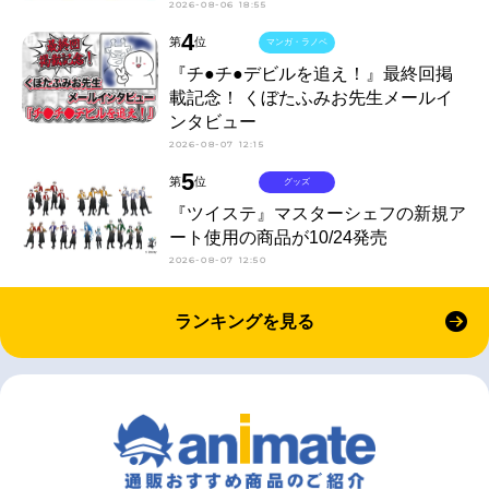
2026-08-06 18:55
4
第
位
マンガ・ラノベ
『チ●チ●デビルを追え！』最終回掲
載記念！ くぼたふみお先生メールイ
ンタビュー
2026-08-07 12:15
5
第
位
グッズ
『ツイステ』マスターシェフの新規ア
ート使用の商品が10/24発売
2026-08-07 12:50
ランキングを見る