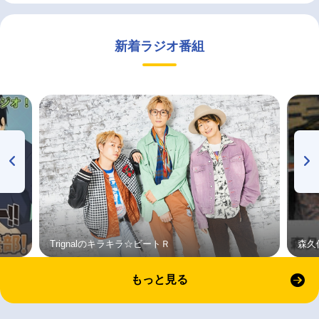
新着ラジオ番組
Trignalのキラキラ☆ビートＲ
森久
もっと見る