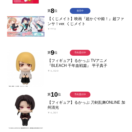
8
第
位
発売中
【くじメイト】映画『超かぐや姫！』超ファ
ンサ！ver. くじメイト
￥770
9
第
位
予約受付中
【フィギュア】るかっぷ TVアニメ
『BLEACH 千年血戦篇』 平子真子
￥4,020
10
第
位
予約受付中
【フィギュア】るかっぷ 刀剣乱舞ONLINE 加
州清光
￥4,301