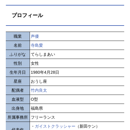
プロフィール
職業
声優
名前
寺島愛
ふりがな
てらしまあい
性別
女性
生年月日
1980年4月28日
星座
おうし座
配偶者
竹内良太
血液型
O型
出身地
福島県
所属事務所
フリーランス
・
ガイストクラッシャー
（新田ケン）
代表作