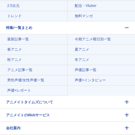
2.5次元
配信・Vtuber
トレンド
無料マンガ
特集/一覧まとめ
最新記事一覧
今期アニメ曜日別一覧
春アニメ
夏アニメ
秋アニメ
冬アニメ
アニメ記事一覧
声優記事一覧
男性声優/女性声優一覧
声優×インタビュー
声優×レポート
アニメイトタイムズについて
アニメイトのWebサービス
会社案内