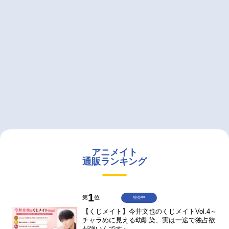
アニメイト
通販ランキング
1
第
位
発売中
【くじメイト】今井文也のくじメイトVol.4～
チャラめに見える幼馴染、実は一途で独占欲
が強いんです～