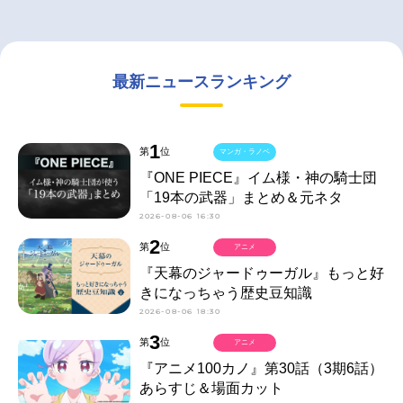
最新ニュースランキング
1
第
位
マンガ・ラノベ
『ONE PIECE』イム様・神の騎士団
「19本の武器」まとめ＆元ネタ
2026-08-06 16:30
2
第
位
アニメ
『天幕のジャードゥーガル』もっと好
きになっちゃう歴史豆知識
2026-08-06 18:30
3
第
位
アニメ
『アニメ100カノ』第30話（3期6話）
あらすじ＆場面カット