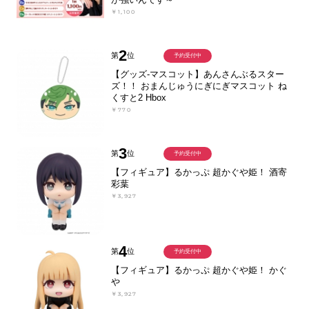
￥1,100
2
第
位
予約受付中
【グッズ-マスコット】あんさんぶるスター
ズ！！ おまんじゅうにぎにぎマスコット ね
くすと2 Hbox
￥770
3
第
位
予約受付中
【フィギュア】るかっぷ 超かぐや姫！ 酒寄
彩葉
￥3,927
4
第
位
予約受付中
【フィギュア】るかっぷ 超かぐや姫！ かぐ
や
￥3,927