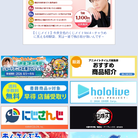
【くじメイト】今井文也のくじメイトVol.4～チャラめ
に見える幼馴染、実は一途で独占欲が強いんです～