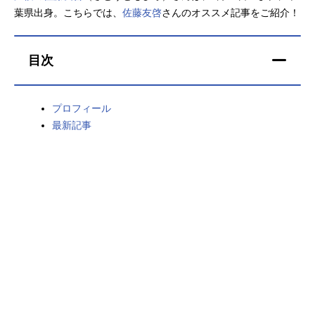
葉県出身。こちらでは、
佐藤友啓
さんのオススメ記事をご紹介！
アニメ映画一覧
実写化映画一覧
今期アニメ曜日別一覧
目次
春アニメ
夏アニメ
プロフィール
秋アニメ
冬アニメ
最新記事
男性声優/女性声優一覧
FOLLOW US