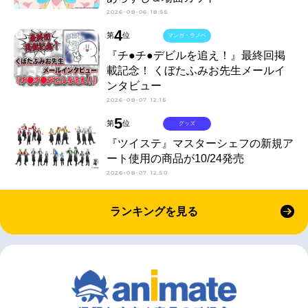
2026-08-06 18:55
4
第
位
マンガ・ラノベ
『チ●チ●デビルを追え！』最終回掲
載記念！ くぼたふみお先生メールイ
ンタビュー
2026-08-07 12:15
5
第
位
グッズ
『ツイステ』マスターシェフの新規ア
ート使用の商品が10/24発売
2026-08-07 12:50
ランキングを見る