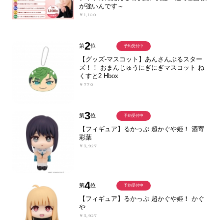
が強いんです～
￥1,100
2
第
位
予約受付中
【グッズ-マスコット】あんさんぶるスター
ズ！！ おまんじゅうにぎにぎマスコット ね
くすと2 Hbox
￥770
3
第
位
予約受付中
【フィギュア】るかっぷ 超かぐや姫！ 酒寄
彩葉
￥3,927
4
第
位
予約受付中
【フィギュア】るかっぷ 超かぐや姫！ かぐ
や
￥3,927