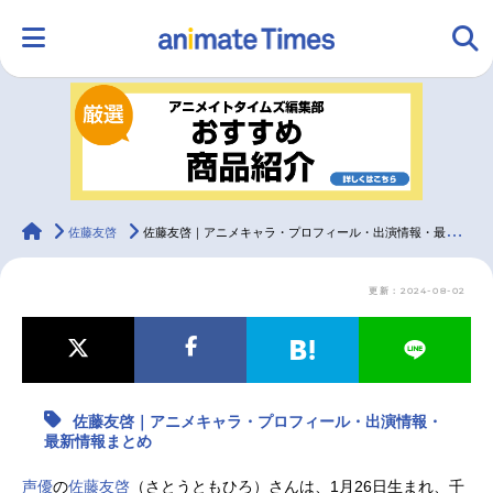
HOME
ランキング
アニメ
声優
ラジオ
みんなの声
グッズ
映画
animateTimes
佐藤友啓
佐藤友啓｜アニメキャラ・プロフィール・出演情報・最新情報まとめ
更新：2024-08-02
マンガ・ラノベ
ゲーム・アプリ
音楽
コスプレ
2.5次元
配信・Vtuber
トレンド
無料マンガ
佐藤友啓｜アニメキャラ・プロフィール・出演情報・
最新記事一覧
最新情報まとめ
アニメ記事一覧
声優記事一覧
声優
の
佐藤友啓
（さとうともひろ）さんは、1月26日生まれ、千