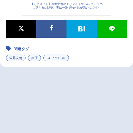
【くじメイト】今井文也のくじメイトVol.4～チャラめ
に見える幼馴染、実は一途で独占欲が強いんです～
関連タグ
佐藤友啓
声優
COPPELION