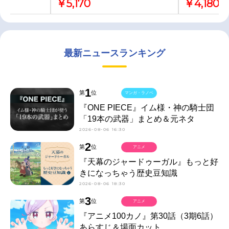
￥5,170
￥4,180
最新ニュースランキング
1
第
位
マンガ・ラノベ
『ONE PIECE』イム様・神の騎士団
「19本の武器」まとめ＆元ネタ
2026-08-06 16:30
2
第
位
アニメ
『天幕のジャードゥーガル』もっと好
きになっちゃう歴史豆知識
2026-08-06 18:30
3
第
位
アニメ
『アニメ100カノ』第30話（3期6話）
あらすじ＆場面カット