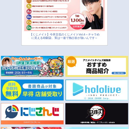
【くじメイト】今井文也のくじメイトVol.4～チャラめ
に見える幼馴染、実は一途で独占欲が強いんです～