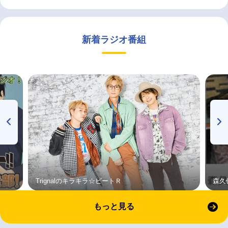
新着ラジオ番組
Trignalのキラキラ☆ビートＲ
森久
もっと見る