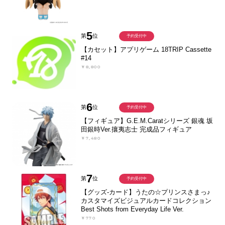
5
第
位
予約受付中
【カセット】アプリゲーム 18TRIP Cassette
#14
￥8,800
6
第
位
予約受付中
【フィギュア】G.E.M.Caratシリーズ 銀魂 坂
田銀時Ver.攘夷志士 完成品フィギュア
￥7,480
7
第
位
予約受付中
【グッズ-カード】うたの☆プリンスさまっ♪
カスタマイズビジュアルカードコレクション
Best Shots from Everyday Life Ver.
￥770