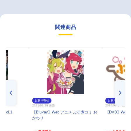
関連商品
お取り寄せ
お取り寄せ
2021/01/20 発売
2019/07/17 発売
 vol.1
【Blu-ray】Web アニメ ぷそ煮コミ お
【DVD】Web
かわり