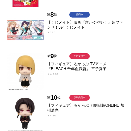
8
第
位
発売中
【くじメイト】映画『超かぐや姫！』超ファ
ンサ！ver. くじメイト
￥770
9
第
位
予約受付中
【フィギュア】るかっぷ TVアニメ
『BLEACH 千年血戦篇』 平子真子
￥4,020
10
第
位
予約受付中
【フィギュア】るかっぷ 刀剣乱舞ONLINE 加
州清光
￥4,301