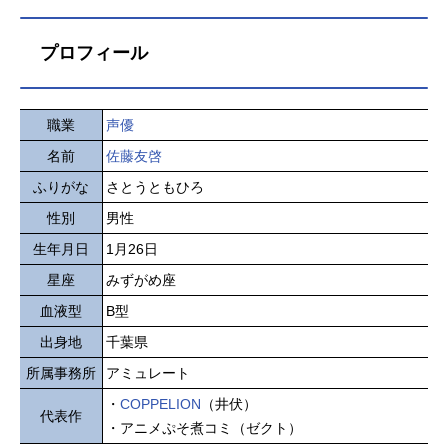
プロフィール
職業
声優
名前
佐藤友啓
ふりがな
さとうともひろ
性別
男性
生年月日
1月26日
星座
みずがめ座
血液型
B型
出身地
千葉県
所属事務所
アミュレート
・
COPPELION
（井伏）
代表作
・アニメぷそ煮コミ（ゼクト）