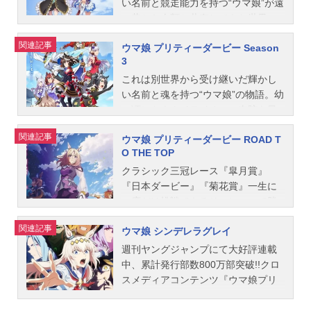
の称号をかけて＜トゥインクル・シ
い名前と競走能力を持つ“ウマ娘”が遠
戦篇・DoItYourself!!-どぅー・いっ
リーズ＞での勝利をめざす！作品名
い昔から人類と共存してきた世界の
と・ゆあせるふ-・EDENSZERO・O
ウマ娘プリティーダービーSeason1
物語。シンボリルドルフに憧れ、無
NI～神...
関連記事
ウマ娘 プリティーダービー Season
放送形態TVアニメシリーズウマ娘プ
敗の三冠ウマ娘を目指すトウカイテ
3
リティーダービースケジュール2018
イオーと、名家の誇りにかけて、天
年4月1日（日）～2018年6月17日
皇賞連覇に挑むメジロマックイー
これは別世界から受け継いだ輝かし
（日）TOKYOMXほか話数全12話キ
ン。二人はライバルとして、親友と
い名前と魂を持つ“ウマ娘”の物語。幼
ャストスペシャルウィーク：和氣あ
して、お互いの夢をかけてを走り続
い頃にトウカイテイオーの奇跡を目
ず未サイレンススズカ：高野麻里佳
ける!作品名ウマ娘プリティーダービ
に焼き付け、自身もそのキラキラし
関連記事
ウマ娘 プリティーダービー ROAD T
トウカイテイオー：Machicoウオッ
ーSeason2放送形態TVアニメシリー
た光景に飛び込みたいと願うキタサ
O THE TOP
カ：大橋彩香ダイワスカーレット：
ズウマ娘プリティーダービースケジ
ンブラック。そんな幼なじみの夢を
木村千咲ゴールドシップ：上田瞳メ
ュール2021年1月4日（月）〜2021年
すぐ傍で応援しながら、己の使命を
クラシック三冠レース『皐月賞』
ジロマックイーン：大西沙織エルコ
3月29日（月）TOKYOMXほか話数全
果たそうともがくサトノダイヤモン
『日本ダービー』『菊花賞』一生に
ンドルパサー：高橋未奈美グラスワ
13話キャストトウカイテイオー：Ma
ド。強大なライバル、抗い難い運命
一度だけ挑戦できるそのレースで勝
ンダー：前田玲奈セイウンスカイ：
chicoメジロマックイーン：大西沙織
などが立ちはだかる中、信じる仲間
つことは、すべてのウマ娘、すべて
関連記事
ウマ娘 シンデレラグレイ
鬼頭明里ハルウララ：首藤志奈駿川
スペシャルウィーク：和氣あず未サ
の言葉や人々の声援を背に受け、
のトレーナーにとっての夢である。
たづな：藤井ゆきよトレーナー：沖
イレンススズカ：高野麻里佳ウオッ
今、キタサンブラックは夢に向かっ
『ナリタトップロード』『アドマイ
週刊ヤングジャンプにて大好評連載
野晃司東条ハナ：豊口めぐみスタッ
カ：大橋彩香ダイワスカーレット：
て走り出す！作品名ウマ娘プリティ
ヤベガ』『テイエムオペラオー』三
中、累計発行部数800万部突破!!クロ
フ原作：Cygames監督：及川啓副監
木村千咲ゴールドシップ：上田瞳シ
ーダービーSeason3放送形態TVアニ
強と呼ばれたウマ娘たちが、絶対に
スメディアコンテンツ『ウマ娘プリ
督：太田知章シリーズ構成：石原章
ンボリルドルフ：田所あずさナイス
メシリーズウマ娘プリティーダービ
負けられない想いを胸に頂点を目指
ティーダービー』発のオグリキャッ
弘（Cygames） 杉浦理史キャラク
ネイチャ：前田佳織里ツインター
ースケジュール2023年10月4日
し競い合う、熱い熱いクラシック戦
プを主人公としたコミカライズがつ