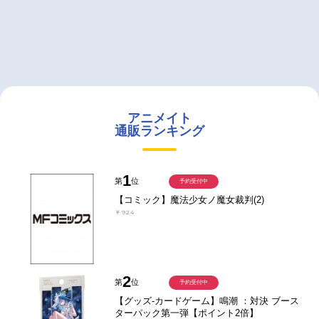
アニメイト
通販ランキング
1
第
位
予約受付中
【コミック】魔法少女ノ魔女裁判(2)
￥924
2
第
位
予約受付中
【グッズ-カードゲーム】鳴潮 ：対決 ブース
ターパック第一弾【ポイント2倍】