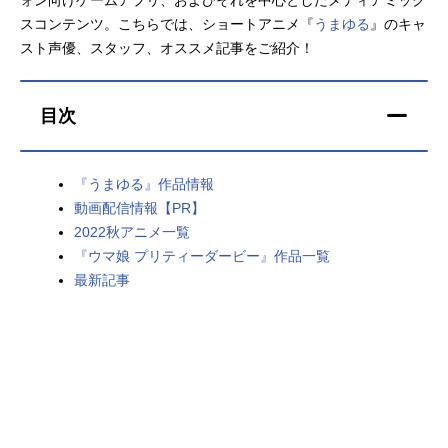
スコンテンツ。こちらでは、ショートアニメ『
うまゆる
』のキャ
アニメ映画一覧
実写化映画一覧
スト声優、スタッフ、オススメ記事をご紹介！
今期アニメ曜日別一覧
目次
春アニメ
夏アニメ
秋アニメ
冬アニメ
『うまゆる』作品情報
男性声優/女性声優一覧
動画配信情報【PR】
2022秋アニメ一覧
FOLLOW US
『ウマ娘 プリティーダービー』作品一覧
最新記事