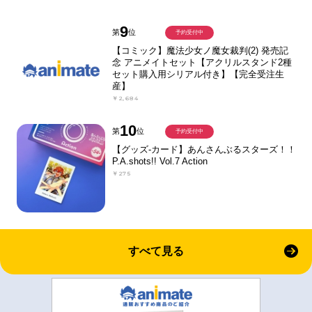
9
第
位
予約受付中
【コミック】魔法少女ノ魔女裁判(2) 発売記
念 アニメイトセット【アクリルスタンド2種
セット購入用シリアル付き】【完全受注生
産】
￥2,684
10
第
位
予約受付中
【グッズ-カード】あんさんぶるスターズ！！
P.A.shots!! Vol.7 Action
￥275
すべて見る