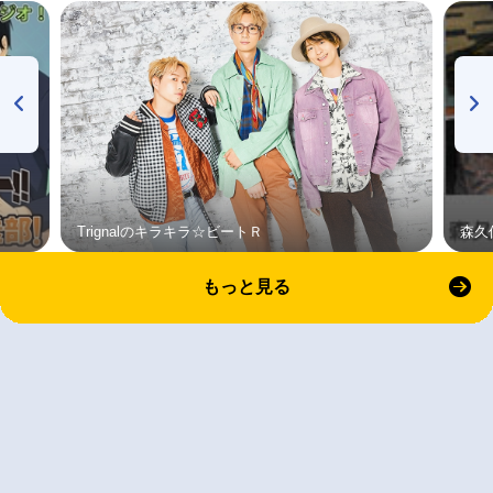
Trignalのキラキラ☆ビートＲ
森久
もっと見る