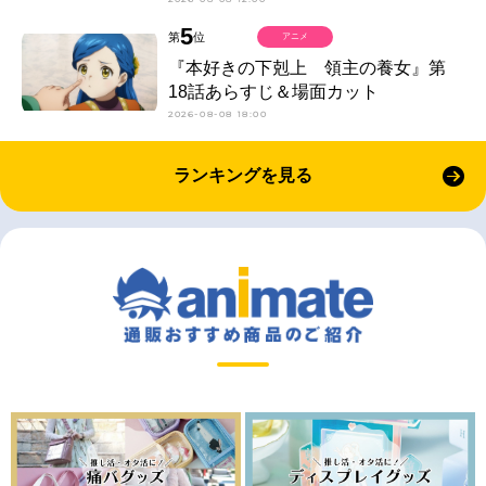
5
第
位
アニメ
『本好きの下剋上 領主の養女』第
18話あらすじ＆場面カット
2026-08-08 18:00
ランキングを見る