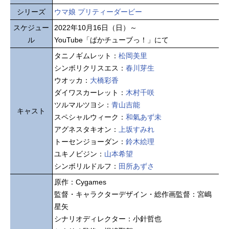
シリーズ
ウマ娘 プリティーダービー
スケジュー
2022年10月16日（日）～
ル
YouTube「ぱかチューブっ！」にて
タニノギムレット：
松岡美里
シンボリクリスエス：
春川芽生
ウオッカ：
大橋彩香
ダイワスカーレット：
木村千咲
ツルマルツヨシ：
青山吉能
キャスト
スペシャルウィーク：
和氣あず未
アグネスタキオン：
上坂すみれ
トーセンジョーダン：
鈴木絵理
ユキノビジン：
山本希望
シンボリルドルフ：
田所あずさ
原作：Cygames
監督・キャラクターデザイン・総作画監督：宮嶋
星矢
シナリオディレクター：小針哲也