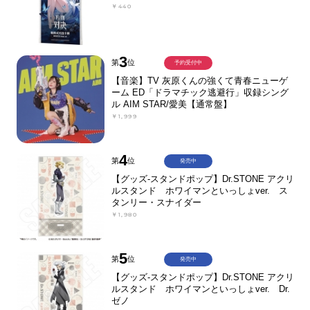
￥440
3
第
位
予約受付中
【音楽】TV 灰原くんの強くて青春ニューゲ
ーム ED「ドラマチック逃避行」収録シング
ル AIM STAR/愛美【通常盤】
￥1,999
4
第
位
発売中
【グッズ-スタンドポップ】Dr.STONE アクリ
ルスタンド ホワイマンといっしょver. ス
タンリー・スナイダー
￥1,980
5
第
位
発売中
【グッズ-スタンドポップ】Dr.STONE アクリ
ルスタンド ホワイマンといっしょver. Dr.
ゼノ