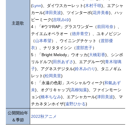
(
Lynn
)、ダイワスカーレット(
木村千咲
)、エアシャ
カール(
津田美波
)、ツインターボ(
花井美春
)、ハッ
ピーミーク(
吉咲みゆ
)
主題歌
4：「#ウマRAP」グラスワンダー（
前田玲奈
）、
テイエムオペラオー（
徳井青空
）、ユキノビジン
（
山本希望
）、ウイニングチケット（
渡部優
衣
）、ナリタタイシン（
渡部恵子
）
5：「Bright Melody」ウオッカ(
大橋彩香
)、シンボ
リルドルフ(
田所あずさ
)、エアグルーヴ(
青木瑠璃
子
)、アグネスデジタル(
鈴木みのり
)、タニノギム
レット(
松岡美里
)
6：「永遠の色彩」スペシャルウィーク(
和氣あず
未
)、オグリキャップ(
高柳知葉
)、ファインモーシ
ョン(
橋本ちなみ
)、エアシャカール(
津田美波
)、マ
チカネタンホイザ(
遠野ひかる
)
公開開始年
2022秋アニメ
＆季節