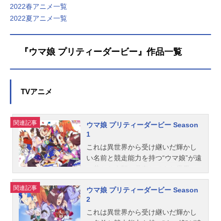
キービジュアル画像や出演するキャ
2022春アニメ一覧
夏アニメ」募集中！アンケート実施
部で集計しています。１つ目は、作
スト声優情報などをまとめて「2026
中2026夏アニメのあなたのオススメ
品ページの閲覧数（PV）つまり「放
2022夏アニメ一覧
夏アニメ新番組一覧」をお届けしま
の作品募集中です。観たいと思って
送期間の盛り上がり」。２つ目が、
す！2026秋アニメ＞＞＜＜2026春ア
いる注目の作品を教えてください。
皆さんの投票による「ファンのおす
ニメ2022/10/03：更新2022年09月04
もっとも、注目している作品には、
すめの一票」。そして、最後がおす
『ウマ娘 プリティーダービー』作品一覧
日（日）デュエル・マスターズWIN
あなたの推しのコメントもお待ちし
すめの投稿のかたから頂く、熱心な
★ 08:30～最速放送：テレビ東京
ております。2026夏アニメのオスス
コメントを独自に数値化した「推し
『デュエル・マスターズWIN』の作
メ【投票する】関連記事2026夏アニ
活者のおすすめ度」です。これらの
TVアニメ
品情報はこちら2022年09月13日
メ「2026夏アニメ」が7月より放送
数値を、「放送期間の盛り上がり」
（火）サイバーパンクエッジランナ
開始。人気作の続編や期待のオリジ
を中心に調整し、独自のランキング
ーズ最速放送：Netflix『サイバーパン
ナル作品まで勢揃い！新作アニメの
にしています。ランキングは、みな
関連記事
ク...
ウマ娘 プリティーダービー Season
キービジュアル画像や出演するキャ
さんの「推し活」というコメント投
1
スト声優情報などをまとめて「2026
稿で変更されます。ランキングを参
これは異世界から受け継いだ輝かし
夏アニメ新番組一覧」をお届けしま
考に、新しい発見を見つけつつ、ぜ
い名前と競走能力を持つ“ウマ娘”が遠
す！2026秋アニメ＞＞＜＜2026春ア
ひ「好きな作品の推し活（熱心なレ
い昔から人類と共存してきた世界の
ニメ男性・あ行蒼井翔太（あおい
ビュー投稿）」にもご参加くださ
物語。田舎から都会のトレセン学園
し...
い。では、2022秋アニメ年のランキ
関連記事
ウマ娘 プリティーダービー Season
に転校してきたウマ娘・スペシャル
ングを紹介します。更新：2023年1
2
ウィークは、チームメイトたちと切
月11日2022秋アニメ一覧・4人はそ
磋琢磨しながら「日本一のウマ娘」
これは異世界から受け継いだ輝かし
れぞれウソをつく・BLEACH千年血