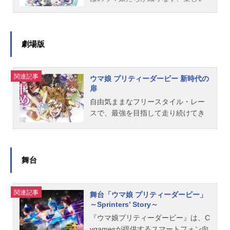
み色彩設計：中原あゆみ美術監督：
織タマモクロス：大空直美ヤエノム
高野麻里佳トウカイテイオー：Machi
ウオッカ：大橋彩香ダイワスカーレ
い3分間♪ぷりてぃ～なぐれいたち、
金井眞悟 狹田修撮影監督：宋思之3
テキ：日原あゆみサクラチヨノオ
coグラスワンダー：前田玲奈エルコ
ット：木村千咲ツルマルツヨシ：青
ゆるっと大集合☆作品名うまゆるぷ
D監督：...
ー：野口瑠璃子メジロアルダン：会
ンドルパサー：高橋未奈美（髙橋ミ
山吉能スペシャルウィーク：和氣あ
りてぃ～ぐれい放送形態配信シリー
沢紗弥スーパークリーク：優木かな
ナミ）セイウンスカイ：鬼頭明里キ
ず未アグネスタキオン：上坂すみれ
ズうまゆるスケジュール2025年4月3
劇場版
ディクタストライカ：花守ゆみりゴ
ングヘイロー：佐伯伊織スタッフ原
トーセンジョーダン：鈴木絵理ユキ
0日（水）～「ぱかチューブっ！」に
ールドシチー：香坂さきシンボリル
作：Cygames監督：宮嶋星矢絵コン
ノビジン：山本希望シンボリルドル
て話数全4話キャストタマモクロス：
ドルフ：田所あずさマルゼンス...
関連記事
テ：伊藤仁 宮嶋星矢キャラクター
フ：田所あずさスタッフ原作：Cyga
大空直美オグリキャップ：高柳知葉
ウマ娘 プリティーダービー 新時代の
扉
デザイン・総作画監督：宮嶋星矢美
mes監督・キャラクターデザイン・
ゴールドシップ：上田瞳メジロマッ
術監督：山口雅範(スタジオホワイト)
総作画監督：宮嶋星矢シナリオディ
クイーン：大西沙織スタッフ原作：C
自由気ままなフリースタイル・レー
撮影監督：林昌宏音響監督：森田祐
レクター：小針哲也シナリオ監修：
ygames監督・キャラクターデザイ
スで、最強を目指して走り続けてき
一音楽：Cygames音楽プロデューサ
梶崎聖賀シリーズ構成・脚本：米内
ン・総作画監督：湯野さわこシナリ
たウマ娘の少女、ポッケことジャン
ー：内田哲也(Cygames)アニメーシ
山陽子脚本：望月清一郎、鈴森ゆみ
オディレクター：三岳真希シナリオ
グルポケット。気まぐれに観戦した
ョン制作：DMM.futureworks ダブ
キャラクターデザイン監修：清永み
監修：梶﨑聖賀シリーズ構成・脚
＜トゥインクル・シリーズ＞のレー
トゥーンスタジオ製作：Cygames主
なみ美術監督：山口雅範撮影監督：
本：赤尾でこキャラクターデザイン
スで、フジキセキの走りに衝撃を受
舞台
題歌ED：「ぴょいっと♪はれるや!」
大図佑音楽プロデューサー：内田哲
監修：橋野翼美術監督：白佐木和馬
けたポッケは、自らも＜トゥインク
スペシャルウィーク（和氣あず
也音響監督：神保直史コンテンツデ
撮影監督：神田智隆音楽プロデュー
ル・シリーズ＞に挑むことを決意す
未）、セイウンスカイ（鬼頭明
ィレクター：秋津琢磨アニメーショ
サー：本田晃弘音響監督：神保直史
る。ウマ娘たちの集う『トレセン学
関連記事
舞台「ウマ娘 プリティーダービー」
里）、キングヘ...
ン制作：SCOOTERFILMS主題歌1：
アニメーション制作：SCOOTERFIL
園』に入ったポッケは、フジキセキ
～Sprinters’ Story～
「ゆるパカHAPPYDAYS！」ウオッ
MS主題歌ED：「灰のmemoire」オ
を育てたタナベトレーナーのもと、
『ウマ娘プリティーダービー』は、C
カ(大橋彩香)、ダイワスカーレット
グリキャップ(CV.高柳知葉)、ゴール
一生に一度しか挑戦を許されない
ygamesが提供するスマートフォン向