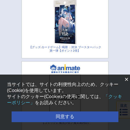
【グッズ-カードゲーム】鳴潮 ：対決 ブースターパック
第一弾【ポイント2倍】
×
当サイトでは、サイトの利便性向上のため、クッキー
(Cookie)を使用しています。
サイトのクッキー(Cookie)の使用に関しては、
「クッキ
ーポリシー」
をお読みください。
目次
同意する
【コミック】魔法少女ノ魔女裁判(2)