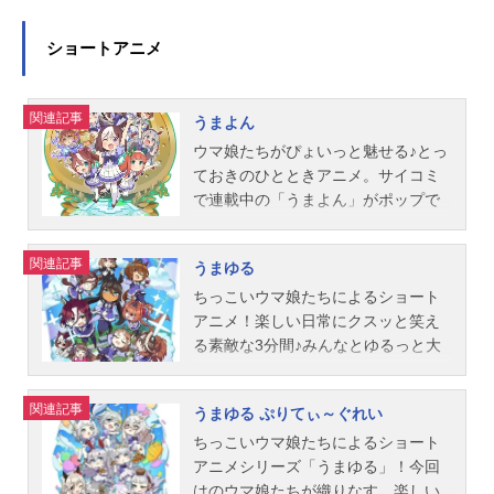
ターデザイン・総作画監督：椛島洋
ボ：花井美春イクノディクタス：田
（水）〜2023年12月27日（水）TOK
線。――ウマ娘の新シリーズ配信ア
いにアニメ化!!寂れた地方のカサマツ
介美術：草薙撮影監督：並木智色彩
澤茉純マチカネタンホイザ：遠野ひ
YOMXほか話数全13話キャストキタ
ニメプロジェクト、いよいよ始動で
トレセン学園。そこに1人のウマ娘が
ショートアニメ
設計：中野尚美3D監督：市川元成編
かるメジロパーマー：のぐちゆりダ
サンブラック：矢野妃菜喜サトノダ
す。作品名ウマ娘プリティーダービ
現れる。名は、オグリキャップ。そ
集：高橋歩音楽：UTAMAROmovem
イタクヘリオス：山根綺ミホノブル
イヤモンド：立花日菜サトノクラウ
ーROADTOTHETOP放送形態配信シ
の圧倒的な走りは、あらゆる常識を
ent音楽プ...
ボン：長谷川育美ライスシャワー：
ン：鈴代紗弓シュヴァルグラン：夏
リーズウマ娘プリティーダービース
関連記事
覆していく。やがて「怪物」と呼ば
うまよん
石見舞菜香ビワハヤヒデ：近藤唯ナ
吉ゆうこサウンズオブアース：MAKI
ケジュール2023年4月16日（日）〜
れる灰被りの少女が、今、新たな伝
ウマ娘たちがぴょいっと魅せる♪とっ
リタタイシン：渡部恵子ウイニング
KOドゥラメンテ：秋奈トウカイテイ
公式YouTubeチャンネル「ぱかチュ
説を刻む――。青春“駆ける”シンデレ
ておきのひとときアニメ。サイコミ
チケット：渡部優衣キタサンブラッ
オー：Machicoメジロマックイーン：
ーブっ！」にて【劇場再編集版】202
ラストーリー、遂に出走!!作品名ウマ
で連載中の「うまよん」がポップで
ク：矢野妃菜喜サトノダイヤモン
大西沙織ゴールドシップ：上田瞳ス
4年5月10日（金）話数全4話キャス
娘シンデレラグレイ放送形態TVアニ
キュートなアニメになって動き出
ド：立花日菜トレーナー：沖野晃司
ペシャルウィーク：和氣あず未サイ
トナリタトップロード：中村カンナ
メシリーズウマ娘プリティーダービ
す！トレセン学園を舞台に、レース
東...
レンススズカ：高野麻里佳ウオッ
アドマイヤベガ：咲々木瞳テイエム
関連記事
ースケジュール第1クール：2025年4
うまゆる
にライブにトレーニング……だけじ
カ：大橋彩香ダイワスカーレット：
オペラオー：徳井青空沖田トレーナ
月6日（日）～2025年6月29日（日）
ゃない！？ウマ娘たちのゆるーい学
ちっこいウマ娘たちによるショート
木村千咲ナイスネイチャ：前田佳織
ー：土田大ライスシャワー：石見舞
第2クール：2025年10月5日（日）～
園ライフをキュキュッっと詰めたシ
アニメ！楽しい日常にクスッと笑え
里ツインターボ：花井美春イクノデ
菜香カレンチャン：篠原侑メイショ
2025年12月21日（日）TBS系にて話
ョートアニメ！いざ、出走です！作
る素敵な3分間♪みんなとゆるっと大
ィクタス：田澤茉純マチカネタンホ
ウドトウ：和多田美咲ハルウララ：
数全23話キャストオグリキャップ：
品名うまよん放送形態TVアニメシリ
本命◎作品名うまゆる放送形態配信
イザ：遠野ひかるトレーナー：沖野
首藤志奈スタッフ原作：Cygames監
高柳知葉ベルノライト：瀬戸桃子北
ーズウマ娘プリティーダービースケ
シリーズウマ娘プリティーダービー
晃司南...
督：廖程芝シナリオディレクター・
関連記事
原穣：小西克幸六平銀次郎：大塚芳
うまゆる ぷりてぃ～ぐれい
ジュール2020年7月7日（火）～9月2
スケジュール2022年10月16日（日）
シリーズ構成：小針哲也キャラクタ
忠フジマサマーチ：伊瀬茉莉也ノル
2日（火）TOKYOMX・BS11ほか話
～YouTube「ぱかチューブっ！」に
ちっこいウマ娘たちによるショート
ーデザイン・総作画監督：山崎淳キ
ンエース：渋谷彩乃ルディレモー
数全12話キャストスペシャルウィー
てキャストタニノギムレット：松岡
アニメシリーズ「うまゆる」！今回
ャラクターデザイン監修：清永みな
ノ：大地葉ミニーザレディ：井澤詩
ク：和氣あず未サイレンススズカ：
美里シンボリクリスエス：春川芽生
はのウマ娘たちが織りなす、楽しい