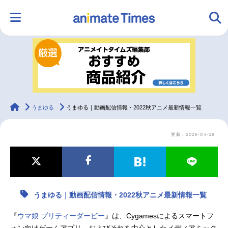
HOME
ランキング
アニメ
声優
ラジオ
みんなの声
グッズ
映画
animateTimes
うまゆる
うまゆる｜動画配信情報・2022秋アニメ最新情報一覧
更新：2025-04-28
マンガ・ラノベ
ゲーム・アプリ
音楽
コスプレ
2.5次元
配信・Vtuber
トレンド
無料マンガ
うまゆる｜動画配信情報・2022秋アニメ最新情報一覧
最新記事一覧
『
ウマ娘 プリティーダービー
』は、Cygamesによるスマートフ
アニメ記事一覧
声優記事一覧
ォン向けゲームアプリ、およびそれを中心としたメディアミック