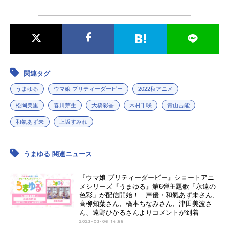
ス...
関連タグ
うまゆる
ウマ娘 プリティーダービー
2022秋アニメ
松岡美里
春川芽生
大橋彩香
木村千咲
青山吉能
和氣あず未
上坂すみれ
うまゆる 関連ニュース
『ウマ娘 プリティーダービー』ショートアニ
メシリーズ『うまゆる』第6弾主題歌「永遠の
色彩」が配信開始！ 声優・和氣あず未さん、
高柳知葉さん、橋本ちなみさん、津田美波さ
ん、遠野ひかるさんよりコメントが到着
2023-03-06 14:55