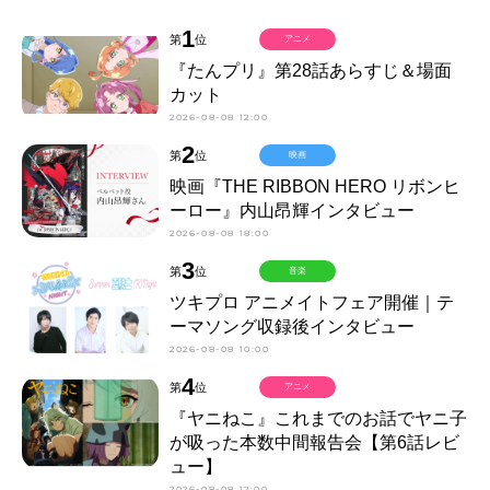
1
第
位
アニメ
『たんプリ』第28話あらすじ＆場面
カット
2026-08-08 12:00
2
第
位
映画
映画『THE RIBBON HERO リボンヒ
ーロー』内山昂輝インタビュー
2026-08-08 18:00
3
第
位
音楽
ツキプロ アニメイトフェア開催｜テ
ーマソング収録後インタビュー
2026-08-08 10:00
4
第
位
アニメ
『ヤニねこ』これまでのお話でヤニ子
が吸った本数中間報告会【第6話レビ
ュー】
2026-08-08 12:00