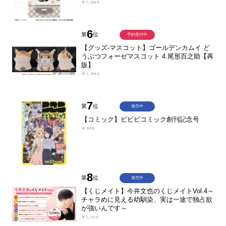
￥1,980
6
第
位
予約受付中
【グッズ-マスコット】ゴールデンカムイ ど
うぶつフォーゼマスコット 4.尾形百之助【再
販】
￥1,980
7
第
位
発売中
【コミック】ビビビコミック創刊記念号
￥935
8
第
位
発売中
【くじメイト】今井文也のくじメイトVol.4～
チャラめに見える幼馴染、実は一途で独占欲
が強いんです～
￥1,100