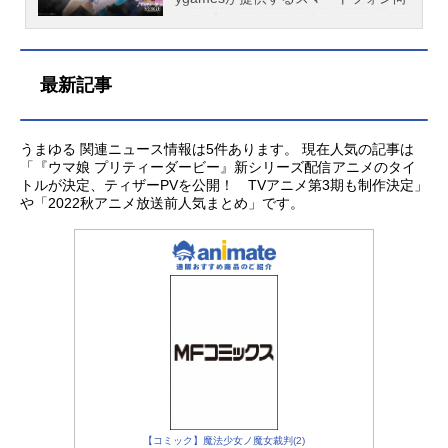
(木村千咲)、ツルマルツヨシ(青山吉
ドシップ(CV.上田瞳)、メジロマック
『クラシック三冠レース』に挑む。
けアプリケーションゲーム。こちら
能)、シンボリクリスエス(春川芽
イーン(CV.大西沙織)、タマモクロス
そこに待ち受けていたのは、ポッケ
では、『舞台「ウマ娘プリティーダ
生)、タニノギムレット(松岡美里)2：
(CV.大空直美)公開開始年＆季節2025
をもしのぐ実力をもつ同世代のライ
ービー」～Sprinters’Story～』のキャ
「ミ...
春アニメ(C)Cygames,Inc.『うまゆる
バルたちだった。ひたむきな思いを
最新記事
スト、スタッフ、オススメ記事をご
ぷりてぃ～ぐれい』公式サイト『ウ
胸に実直に努力を続ける、ダンツフ
紹介！
マ娘プリティーダービー』公式X（T
レーム。自分にしか見えない『お友
witter） 「うまゆるぷりてぃ～ぐれ
だち』を追いかけて走る、マンハッ
うまゆる 関連ニュース情報は5件あります。 現在人気の記事は
い」のグッズを探す
「『ウマ娘 プリティーダービー』新シリーズ配信アニメのタイ
タンカフェ。そして、ウマ娘の可能
トルが決定、ティザーPVを公開！ TVアニメ第3期も制作決定」
性のその先を求めるマッドサイエン
や「2022秋アニメ放送前人気まとめ」です。
ティスト、アグネスタキオン――自
らの誇りと、意地と、魂をかけて走
るウマ娘たち。熱く激しいその戦い
が、新たな時代の扉を開く。「誰が
相手でも関係ねえ！ 俺は最強のウ
マ娘になってみせるぜ！！」作品名
ウマ娘プリティーダービー新時代の
扉放送形態劇場版アニメシリーズウ
マ娘プリティーダービースケジュー
ル2024年5月24日（金）キャストジ
ャングルポケット：藤本侑里アグネ
【コミック】魔法少女ノ魔女裁判(2)