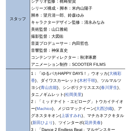
シナリオ監修：梶崎聖賀
シリーズ構成・脚本：米内山陽子
脚本：望月清一郎、鈴森ゆみ
スタッフ
キャラクターデザイン監修：清永みなみ
美術監督：山口雅範
撮影監督：大図佑
音楽プロデューサー：内田哲也
音響監督：神保直史
コンテンツディレクター：秋津琢磨
アニメーション制作：SCOOTER FILMS
1：「ゆるパカHAPPY DAYS！」ウオッカ(
大橋彩
香
)、ダイワスカーレット(
木村千咲
)、ツルマルツ
ヨシ(
青山吉能
)、シンボリクリスエス(
春川芽生
)、
タニノギムレット(
松岡美里
)
2：「ミッドナイト・エピローグ」トウカイテイオ
ー(
Machico
)、メジロマックイーン(
大西沙織
)、ア
グネスタキオン(
上坂すみれ
)、マチカネフクキタル
(
新田ひより
)、ツインターボ(
花井美春
)
3：「Dance 2 Endless Beat」マルゼンスキー