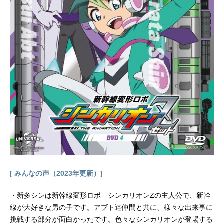
隈孝晴シリーズ構成・脚本：あおし
またかしキャラクターデザイン・総
作画監督：中島千明小物デザイン・
総作画監督：谷口淳一郎色彩設計：
真壁源太美術監督：鈴木俊輔(スタジ
オ風雅）撮影監督：桑野貴文音響監
督：えびなやすのり音楽：三澤康広
音響制作：ダックスプロダクション
アニメーション制作：動画工房主題
歌OP：「ゆりゆららららゆるゆり大
事件」七森中☆ごらく部ED：「マイ
ペースでいきましょう」七森中☆ご
ら...
[ みんなの声（2023年更新）]
・新多シンは新幹線変形ロボ シンカリオンZの主人公で、新幹
線が大好きな男の子です。アブト達仲間と共に、様々な出来事に
挑戦する部分が面白かったです。色々なシンカリオンが登場する