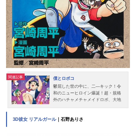
関連記事
僕とロボコ
鬱屈した世の中に、二―キック！令
和のニューヒロイン爆誕！超・規格
外のハチャメチャメイドロボ、大地
に立つ！西暦20ＸＸ年――美少女メ
イドロボ「オーダーメイド」が一家
3D彼女 リアルガール
｜石野ありさ
に一台普及した時代平凡すぎる小学
生・平凡人（たいらぼんど）は、念
願の美少女オーダーメイドに心躍ら