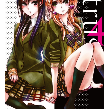
4月3日（火）～2018年6月19日
（火）日本テレビほか話数全12話キ
ャスト五十嵐色葉：芹澤優筒井光：
上西哲平伊東悠人：蒼井翔太石野あ
りさ：津田美波高梨ミツヤ：寺島拓
篤綾戸純恵：上田麗奈えぞみち：神
田沙也加スタッフ制作：フッズエン
タテインメント監督：直谷たかしシ
リーズ構成：赤尾でこキャラクター
デザイン：栗田聡美主題歌OP：「だ
いじなこと」くるりED：「HiDEtheB
LUE」BiSH公開開始年＆季節2018春
アニメ(C)那波マオ／講談社・アニメ
「３Ｄ彼女リアルガール」製作委員
会TVアニメ『3D彼女リアルガール』
公式サイト『3D彼女リアルガール』
公式Twitter 「3D彼女リアルガール」
のグッズを探す動画配信情報【PR】
※本ページは動画配信サービスのプ
ロモーションが含まれています。※
詳細...