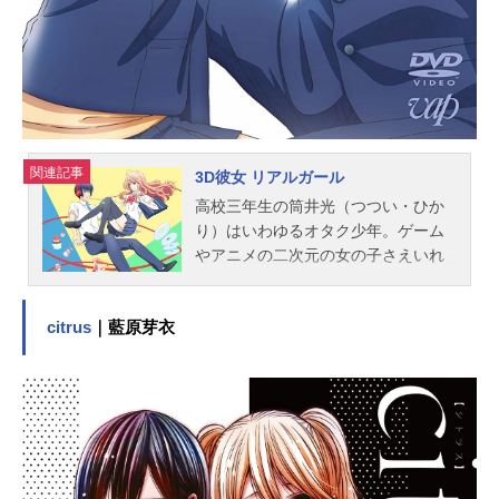
シリーズ構成：大場小ゆりキャラク
ターデザイン：荏原裕子プロップデ
ザイン：佐藤よしひろ美術監督：湖
山真奈美色彩設計：箕輪綾美撮影担
当：谷...
関連記事
3D彼女 リアルガール
高校三年生の筒井光（つつい・ひか
り）はいわゆるオタク少年。ゲーム
やアニメの二次元の女の子さえいれ
ば一人で生きていけると思ってい
た…。ところが、超絶３Ｄ（リア
citrus
｜藍原芽衣
ル）美少女・五十嵐色葉（いがら
し・いろは）から、いきなり告白さ
れて、お付き合いをすることに！奔
放な色葉に振り回されながら、どん
どんはまっていってしまう筒井だけ
ど…。作品名3D彼女リアルガール放
送形態TVアニメスケジュール2018年