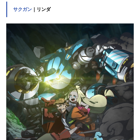
Lまんが家の琉姫、少年まんが家の翼
サクガン
｜リンダ
といった仲間に囲まれて、今日も楽
しくネームにペン入れ、仕上げ作業
に徹夜作業！ かわいくて面白い、
まんが家寮生活が始まります！作品
名こみっくがーるず放送形態TVアニ
メスケジュール2018年4月5日（木）
～2018年6月21日（木）AT-Xほか話
数全12話キャスト萌田薫子：赤尾ひ
かる恋塚小夢：本渡楓色川琉姫：大
西沙織勝木翼：高橋李依スタッフ原
作：はんざわかおり(芳文社「まんが
タイムきららMAX」連載)監督：徳本
善信シリーズ構成：高橋ナツコ脚
本：待田堂子/横手美智子/花田十輝キ
ャラクターデザイン：齋藤佳子美術
監督：田尻健一色彩設計：田中直人
撮影監督：廣岡岳音響監督：明田川
仁音楽：末廣健一郎アニメーション
制作：Nexus主題歌OP：「Memorie