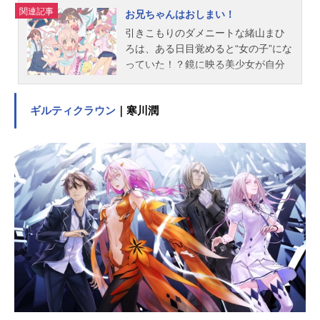
関連記事
お兄ちゃんはおしまい！
引きこもりのダメニートな緒山まひ
ろは、ある日目覚めると“女の子”にな
っていた！？鏡に映る美少女が自分
だと分からず混乱するまひろのもと
に、飛び級で大学に入学した天才科
ギルティクラウン
｜寒川潤
学者である妹・緒山みはりが現れ、
飲み物に怪しげな薬を盛られていた
ことが判明する…！もう2年も外に出
ないでいかがわしいゲーム三昧…た
まには働いてもらわなきゃ！みはり
による“女の子になる薬”の経過観察と
して、突如女の子として暮らすこと
になったまひろにとって、トイレや
お風呂、スカートやブラジャーな
ど“女の子の生活”は知らないことばか
り…。さらに、みはりの中学時代の
同級生である穂月かえでやその妹・
もみじ達とも知り合い、まひろの日
常はどんどん賑やかさを増してい