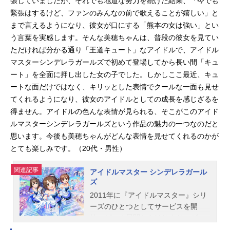
張していましたが、それでも地道な努力を続けた結果、「今でも
緊張はするけど、ファンのみんなの前で歌えることが嬉しい」と
まで言えるようになり、彼女が口にする「熊本の女は強い」とい
う言葉を実感します。そんな美穂ちゃんは、普段の彼女を見てい
ただければ分かる通り「王道キュート」なアイドルで、アイドル
マスターシンデレラガールズで初めて登場してから長い間「キュ
ート」を全面に押し出した女の子でした。しかしここ最近、キュ
ートな面だけではなく、キリッとした表情でクールな一面も見せ
てくれるようになり、彼女のアイドルとしての成長を感じざるを
得ません。アイドルの色んな表情が見られる、そこがこのアイド
ルマスターシンデレラガールズという作品の魅力の一つなのだと
思います。今後も美穂ちゃんがどんな表情を見せてくれるのかが
とても楽しみです。（20代・男性）
関連記事
アイドルマスター シンデレラガール
ズ
2011年に『アイドルマスター』シリ
ーズのひとつとしてサービスを開
始。ゲーム展開からはじまり、ゲー
ム以外にもライブイベント、グッ