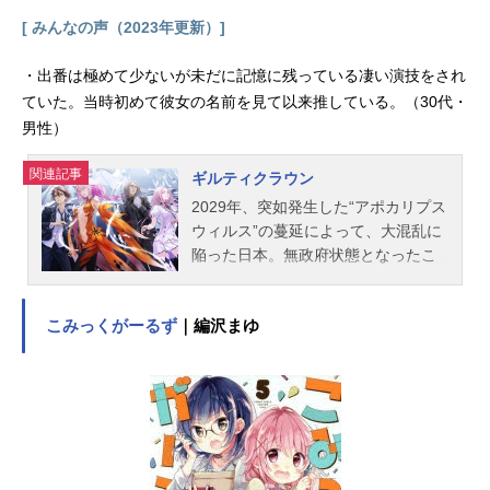
く。苦難の連続に、果たして“元”お兄
[ みんなの声（2023年更新）]
ちゃんの運命やいかに…！？作品名
お兄ちゃんはおしまい！放送形態TV
・出番は極めて少ないが未だに記憶に残っている凄い演技をされ
アニメスケジュール2023年1月5日
ていた。当時初めて彼女の名前を見て以来推している。（30代・
（木）〜2023年3月23日（木）AT-
男性）
X・TOKYOMXほか話数全12話キャス
ト緒山まひろ：高野麻里佳緒山みは
関連記事
ギルティクラウン
り：石原夏織穂月かえで：金元寿子
2029年、突如発生した“アポカリプス
穂月もみじ：津田美波桜花あさひ：
ウィルス”の蔓延によって、大混乱に
優木かな室崎みよ：日岡なつみスタ
陥った日本。無政府状態となったこ
ッフ原作：ねことうふ（月刊ComicR
の国は、超国家間で組織された“GH
EX/一迅社刊）監督：藤井慎吾シリー
Q”の武力介入を受け、その統治下に
ズ構成：横手美智子キャラクター
こみっくがーるず
｜編沢まゆ
置かれることとなる。のちに「ロス
デ...
ト・クリスマス」と呼ばれるこの事
件をきっかけに、日本は独立国家と
しての体を失い、形だけの自治権を
与えられ、人々はかりそめの平和を
享受していた。そして時は流れ、10
年後の2039年。鬱屈した気持ちを抱