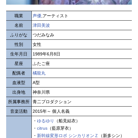
職業
声優
,アーティスト
名前
津田美波
ふりがな
つだみなみ
性別
女性
生年月日
1989年6月8日
星座
ふたご座
配偶者
橘龍丸
血液型
A型
出身地
神奈川県
所属事務所
青二プロダクション
音楽活動
2015年～ 個人名義
・
ゆるゆり
（船見結衣）
・
citrus
（藍原芽衣）
・
新幹線変形ロボ シンカリオンＺ
（新多シン）