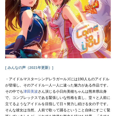
月9日（金）～2022年3月18日（金）
テレビ東京系にて話数全41話キャス
ト新多シン：津田美波碓氷アブト：
鬼頭明里スマット：福山潤大曲ハナ
ビ：寺崎裕香戸隠タイジュ：鷄冠井
美智子新多アユ：高尾奏音明星アケ
ノ：井上麻里奈十河サイジョウ：後
藤光祐島ゴイチ：藤原貴弘吾孫子カ
スミ：千本木彩花大石ミサキ：森谷
里美細川アツタ：岡林史泰ワダツ
ミ：櫻井トオルヴァルトム：松風雅
也中洲ヤマカサ：島袋美由利安城シ
[ みんなの声（2021年更新）]
マカゼ：内田雄馬安城ナガラ：東山
奈央嵐山ギンガ：蒼井翔太カンナ
・アイドルマスターシンデレラガールズには190人ものアイドル
ギ：阿座上洋平セツラ：久保ユリカ
が登場し、そのアイドル一人一人に違った魅力がある作品です。
月野メーテル：ゆきのさつきスタ
その中でも
津田美波
さん演じる小日向美穂ちゃんは熊本県出身
ッ...
で、コンプレックスである緊張しいな性格を直し、堂々と人前に
立てるようなアイドルを目指して日々努力し続ける女の子です。
そんな彼女は当然、人前で歌って踊るということ自体にすごく緊