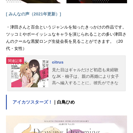
[ みんなの声（2021年更新）]
・津田さんと百合というジャンルを知ったきっかけの作品です。
ツッコミやボーイッシュなキャラを演じられることの多い津田さ
んのクールな黒髪ロング生徒会長を見ることができます。（20
代・女性）
関連記事
citrus
見た目はギャルだけど初恋も未経験
なJK・柚子は、親の再婚により女子
高へ編入することに。彼氏ができな
い！と不満爆発の転校初日、黒髪美
人の生徒会長･芽衣と最悪の出会い方
アイカツスターズ！
｜白鳥ひめ
をする。義理の姉妹となった二人は
同じ屋根の下での生活をスタートす
ることに…!?作品名citrus放送形態TV
アニメスケジュール2018年1月6日
（土）～2018年3月24日（土）AT-