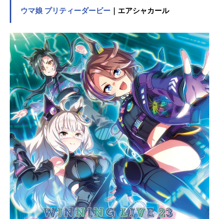
ズ、CD、ラジオなど幅広い展開を見
ウマ娘 プリティーダービー
｜エアシャカール
せております。アプリゲーム『アイ
ドルマスターシンデレラガールズス
ターライトステージ』も現在好評配
信中です。作品名アイドルマスター
シンデレラガールズシリーズTHEIDO
LM＠STERキャスト島村卯月：大橋
彩香渋谷凛：福原綾香本田未央：原
紗友里相葉夕美：木村珠莉赤城みり
あ：黒沢ともよ浅利七海：井上ほの
花アナスタシア：上坂すみれ安部
菜々：三宅麻理恵荒木比奈：田辺留
依イヴ・サンタクロース：松永あか
ね五十嵐響子：種﨑敦美一ノ瀬志
希：藍原ことみ市原仁奈：久野美咲
上田鈴帆：春野ななみ及川雫：のぐ
ちゆり大石泉：大木咲絵子大槻唯：
山下七海緒方智絵里：大空直美乙倉
悠貴：中島由貴片桐早苗：和氣あず
未上条春菜：長島光那神谷奈緒：松