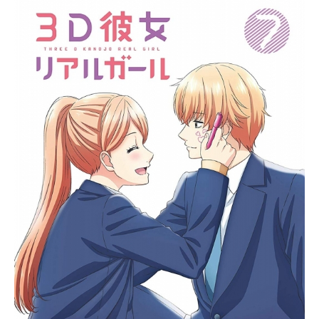
せていた。しかし、家にきたのは―
―!?想定外に規格外!?史上最強のハチ
ャメチャメイドロボ・ロボコが、令
和の日本を（やや強引に）元気にし
ます！!この冬、日本中がロボコのト
リコになる――！作品名僕とロボコ
放送形態TVアニメスケジュール2022
年12月4日（日）〜2023年6月18日
（日）テレビ東京ほか話数全28話キ
ャストロボコ：松尾駿（チョコレー
トプラネット）ボンド：津田美波ガ
チゴリラ：置鮎龍太郎モツオ：武内
駿輔円ちゅわ～ん：M・A・Oメイ
コ：平塚紗依ボンドのママ：三石琴
乃蚊トンボ膝ロボコ：水瀬いのりケ
ンコバ先生：ケンドーコバヤシ三船
千鶴：種﨑敦美ミリー：名塚佳織ス
タッフ原作：『僕とロボコ』宮崎周
平（集英社「週刊少年ジャンプ」）
監督：大地丙太郎監督補：佐藤道拓