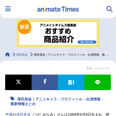
HOME
ランキング
アニメ
声優
ラジオ
みんなの声
グッズ
映画
animateTimes
津田美波
津田美波｜アニメキャラ・プロフィール・出演情報・最新情報まとめ
更新：2026-06-03
マンガ・ラノベ
ゲーム・アプリ
音楽
コスプレ
2.5次元
配信・Vtuber
トレンド
無料マンガ
津田美波｜アニメキャラ・プロフィール・出演情報・
最新記事一覧
最新情報まとめ
アニメ記事一覧
声優記事一覧
声優
の
津田美波
（つだ みなみ）さんは1989年6月8日生まれ、神