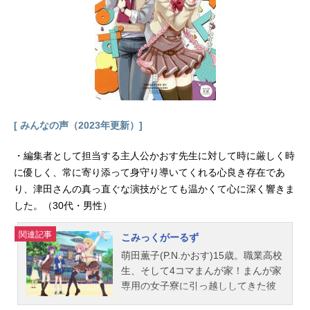
えながら、どこか世間に冷めた視線
を送る少年の名は、桜満集。天王洲
第一高校に通う高校2年生の彼は、ク
ラスメイトたちとも一定の距離を保
ち、ただ漫然と、平穏な日々を送っ
ていた。しかし集の平穏な日常はあ
る日、突然、打ち破られる。放課
後、お気に入りの場所で出会った、
[ みんなの声（2023年更新）]
ひとりの少女。彼女の名は、楪いの
りといった。集が憧れ、ウェブ上で
・編集者として担当する主人公かおす先生に対して時に厳しく時
絶大な影響力を誇る人気の歌姫。そ
して彼女には、もうひとつの裏の顔
に優しく、常に寄り添って身守り導いてくれる心良き存在であ
があった。“GHQ”からの「日本の解
り、津田さんの真っ直ぐな演技がとても温かくて心に深く響きま
放」を謳い、命を賭けて孤独な戦い
した。（30代・男性）
を続けるレジスタンス組織“葬儀社”。
いのりは、17歳の若き首領恙神涯に
関連記事
こみっくがーるず
率いられたこの組織のメンバーでも
萌田薫子(P.N.かおす)15歳。職業高校
あったのだ。いのりや涯たちに導か
生、そして4コマまんが家！まんが家
れ、“葬儀社”の活動に関わり始める
専用の女子寮に引っ越ししてきた彼
集。そして、彼の右手に現れる...
女は、同室の少女まんが家の小夢やT