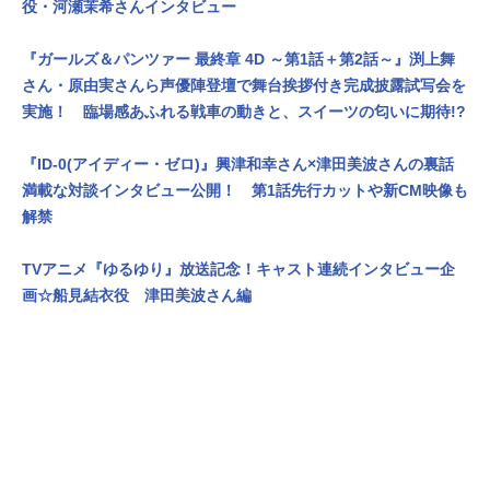
役・河瀬茉希さんインタビュー
『ガールズ＆パンツァー 最終章 4D ～第1話＋第2話～』渕上舞
さん・原由実さんら声優陣登壇で舞台挨拶付き完成披露試写会を
実施！ 臨場感あふれる戦車の動きと、スイーツの匂いに期待!?
『ID-0(アイディー・ゼロ)』興津和幸さん×津田美波さんの裏話
満載な対談インタビュー公開！ 第1話先行カットや新CM映像も
解禁
TVアニメ『ゆるゆり』放送記念！キャスト連続インタビュー企
画☆船見結衣役 津田美波さん編