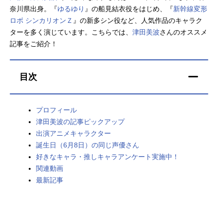
奈川県出身。『
ゆるゆり
』の船見結衣役をはじめ、『
新幹線変形
アニメ映画一覧
実写化映画一覧
ロボ シンカリオンＺ
』の新多シン役など、人気作品のキャラク
ターを多く演じています。こちらでは、
津田美波
さんのオススメ
今期アニメ曜日別一覧
記事をご紹介！
春アニメ
夏アニメ
目次
秋アニメ
冬アニメ
男性声優/女性声優一覧
プロフィール
津田美波の記事ピックアップ
FOLLOW US
出演アニメキャラクター
誕生日（6月8日）の同じ声優さん
好きなキャラ・推しキャラアンケート実施中！
関連動画
最新記事