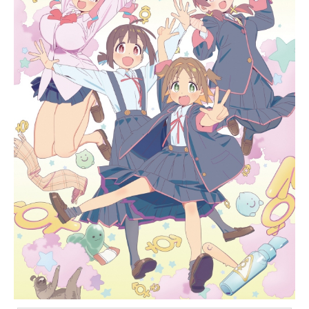
しいアイカツが始まります。アイド
ルの一番星に向かって、夢へのスタ
ート！！作品名アイカツスターズ！
放送形態TVアニメシリーズアイカ
ツ！スケジュール2016年4月7日
（木）～2018年3月29日（木）テレ
ビ東京系列にて話数全100話キャスト
虹野ゆめ：富田美憂桜庭ローラ：朝
井彩加七倉小春：山口愛早乙女あ
こ：村上奈津実香澄真昼：宮本侑芽
白銀リリィ：上田麗奈白鳥ひめ：津
田美波如月ツバサ：諸星すみれ二階
堂ゆず：田所あずさ香澄夜空：大橋
彩香結城すばる：八代拓五十嵐望：
上村祐翔香澄朝陽：堀江瞬吉良かな
た：ランズベリー・アーサー諸星ヒ
カル：平川大輔響アンナ：神田朱未
八千草桃子：岡田栄美デーブ佐東：
松本健太美羽玉五郎：興津和幸エル
ザフォ...