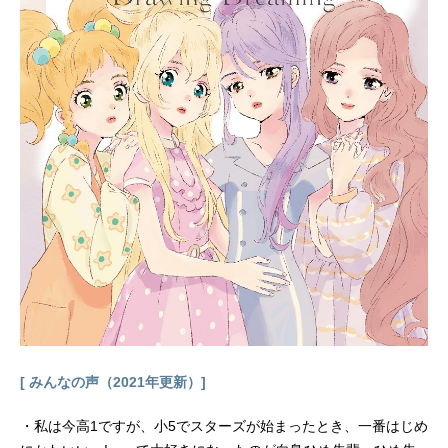
X・TOKYOMXほか話数全12話キャス
ト藍原柚子：竹達彩奈藍原芽衣：津
田美波谷口はるみ：藤井ゆきよ桃木
野姫子：久保ユリカ水沢まつり：井
澤詩織丸田加代：葉山いくみスタッ
フ原作：サブロウタ（コミック百合
姫／一迅社刊）監督：高橋丈夫シリ
ーズ構成：ハヤシナオキキャラクタ
ーデザイン・総作画監督：伊集院い
づろ音楽制作：ランティスプロデュ
ース：インフィニットアニメーショ
ン制作：パッショーネ主題歌OP：
「アザレア」nano.RIPEED：「Dear
Teardrop」MiaREGINA公開開始年＆
季節2018冬アニメ(C)サブロウタ・一
迅社/citrus製作委員会TVアニメ『citr
us』公式サイト『citrus』公式Twitte
r 「citrus」のグッズを探す動画配信
[ みんなの声（2021年更新）]
情報【PR】※本ページは動画配信サ
ービスのプロモーションが含まれて
・私は今高1ですが、小5でスターズが始まったとき、一番はじめ
います。※詳細や最新の配信情報は