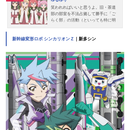
笑われればいいと思うよ。旧・茶道
部の部室を不法占拠して勝手に「ご
らく部」の活動（といっても特に明
確な活動内容はなし）を続ける4人
組。それに目をつけ、ちょっかい
新幹線変形ロボ シンカリオンＺ
｜新多シン
（？）を出し続ける「生徒会」。愛
があふれまくりで明日から元気に生
きていけること請け合いのまったり
ストーリー。作品名ゆるゆり放送形
態TVアニメスケジュール2011年7月4
日（月）～2011年9月19日（月）テ
レビ東京ほか話数全12話キャスト赤
座あかり：三上枝織歳納京子：大坪
由佳船見結衣：津田美波吉川ちな
つ：大久保瑠美杉浦綾乃：藤田咲池
田千歳：豊崎愛生大室櫻子：加藤英
美里古谷向日葵：三森すずこミラク
るん：竹達彩奈スタッフ原作：なも
り（コミック百合姫にて連載中(一迅
社刊））監督：太田雅彦副監督：大