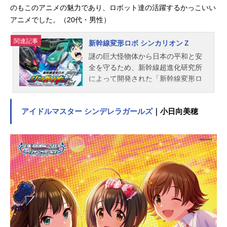
のもこのアニメの魅力であり、ロボット達の活躍するかっこいい
アニメでした。（20代・男性）
関連記事
新幹線変形ロボ シンカリオンＺ
謎の巨大怪物体から日本の平和と安
全を守るため、新幹線超進化研究所
によって開発された「新幹線変形ロ
ボシンカリオン」。超進化研究所は
新たな敵の襲来に備え、秘密裏に新
アイドルマスター シンデレラガールズ
｜小日向美穂
型ロボット「シンカリオンＺ」の開
発を進めていた。高い適合率で「シ
ンカリオンＺ」の運転士となった子
供たちは、研究所員たちと力を合わ
せ、再び現れた巨大怪物体を迎え撃
つ！未知なる敵の出現－。そして2人
の少年の出会い－。シンカリオンの
更なる進化が始まる！！！作品名新
幹線変形ロボシンカリオンＺ放送形
態TVアニメシリーズ新幹線変形ロボ
シンカリオンスケジュール2021年4