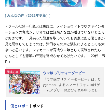
井恵理子川島瑞樹：東山奈央神崎蘭
子：内田真礼喜多日菜子：深川芹亜
喜多見柚：武田羅梨沙多胡木村夏
[ みんなの声（2022年更新）]
樹：安野希世乃桐生つかさ：河瀬茉
希黒埼ちとせ：佐倉薫古賀小春：小
・クールな第一印象とは裏腹に、メイショウドトウやファインモ
森結梨輿水幸子：竹達彩奈小関麗
ーションの育成シナリオでは世話焼きな面が隠せていないところ
奈：長野佑紀小早川紗枝：立花理香
が好きです。一見尖った態度を取っていても奥底にある優しさが
小日向美穂：津田美波西園寺琴歌：
見え隠れしてしまうのは、津田さんの声と演技によるところも大
安齋由香里...
きいと思います。シャカールが育成ウマ娘として実装されたら、
なんとしても悲願の三冠を達成させてあげたいです。（20代・男
性）
関連記事
ウマ娘 プリティーダービー
『ウマ娘プリティーダービー』は、C
ygamesによるスマートフォン向けゲ
ームアプリ、およびそれを中心とし
たメディアミックスコンテンツ。こ
ちらでは、『ウマ娘プリティーダー
僕とロボコ
｜ボンド
ビー』のキャスト声優、スタッフ、