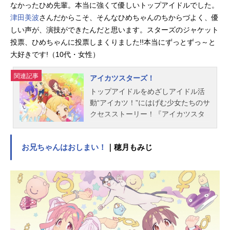
なかったひめ先輩。本当に強くて優しいトップアイドルでした。
津田美波
さんだからこそ、そんなひめちゃんのちからづよく、優
しい声が、演技ができたんだと思います。スターズのジャケット
投票、ひめちゃんに投票しまくりました!!本当にずっとずっ～と
大好きです!（10代・女性）
関連記事
アイカツスターズ！
トップアイドルをめざしアイドル活
動“アイカツ！”にはげむ少女たちのサ
クセスストーリー！『アイカツスタ
ーズ！』アイドル学校である四ツ星
学園。学園のトップスターである4人
お兄ちゃんはおしまい！
｜穂月もみじ
は“S4”と呼ばれ、アイカツ界で大活
躍！新入生たちは、S4を目標に、ア
イドル活動にはげみます。きらめく
「アイカツ！カード」にグリッタ
ー！自分らしく輝くためにセルフプ
ロデュース！強く明るくまっすぐ
に！歌やダンスにファッションも！
女の子の憧れを全部つめこんで、新