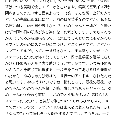
にかわいいっ! って大好きになったのが白鳥ひめ先輩。ひめ先
配信サービス公式サイトをご...
輩はいつも笑顔で優しくて…かと思いきや、笑顔で空気イス2時
間をさせてきたりする面もあって…（笑）そんな所、全部好きで
す。ひめ先輩は低気圧に弱く、雨の日が苦手なのですが、私も低
気圧に弱く、雨の日が苦手なので、ひめちゃんと一緒だ～と辛い
はずの雨の日の頭痛が少し楽になった気がします。ひめちゃんも
がんばってるから頑張ろって。低気圧でしんどいのにもかかわら
ずファンのためにステージに立つ話がすごく好きです。さすがト
ップアイドルだなって。一番好きなのは、不思議な力のせいで、
ステージに立つのが怖くなってしまい、四ツ星学園を退学になり
かけたゆめちゃんを全力で助けようとする話です。いつもゆめち
ゃんのことを信じて応援する、一歩先を走ってあげるひめ先輩が
いたから、ゆめちゃんは最終的に世界一のアイドルになれたんだ
と思います。やっぱりいいですね、憧れるって。最後の最後、ゆ
めちゃんがひめちゃんを超えた時、悔しさもあっただろうに、ゆ
めちゃんが何か言う前に、「おめでとう!ゆめちゃん!素晴らしい
ステージだったわ!」と笑顔で飛びついてくれるひめちゃん。今
までのアイカツのトップアイドルは主人公に超えられた時、少し
「なんで?」って悔しそうな顔をするんですね。でもそれが一切