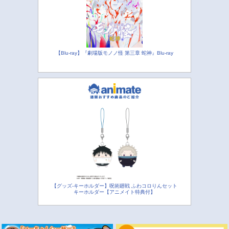
【Blu-ray】『劇場版モノノ怪 第三章 蛇神』Blu-ray
【グッズ-キーホルダー】呪術廻戦 ふわコロりんセット
キーホルダー【アニメイト特典付】