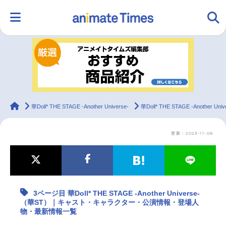
HOME
ランキング
アニメ
声優
ラジオ
みんなの声
グッズ
映画
animateTimes
華Doll* THE STAGE -Another Universe-
華Doll* THE STAGE -An
更新：2023-11-08
マンガ・ラノベ
ゲーム・アプリ
音楽
コスプレ
2.5次元
配信・Vtuber
トレンド
無料マンガ
3ページ目 華Doll* THE STAGE -Another Universe-
最新記事一覧
（華ST）｜キャスト・キャラクター・公演情報・登場人
物・最新情報一覧
アニメ記事一覧
声優記事一覧