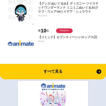
【グッズ-ぬいぐるみ】ディズニー ツイステ
ッドワンダーランド ミニミニぬいぐるみ(ク
ラブ・ウェアver.) イデア・シュラウド
￥2,500
10
第
位
予約受付中
【コミック】セブンティーンシロップス(2)
￥924
すべて見る