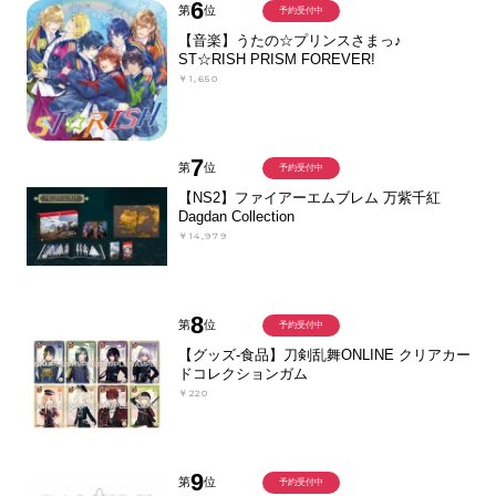
6
第
位
予約受付中
【音楽】うたの☆プリンスさまっ♪
ST☆RISH PRISM FOREVER!
￥1,650
7
第
位
予約受付中
【NS2】ファイアーエムブレム 万紫千紅
Dagdan Collection
￥14,979
8
第
位
予約受付中
【グッズ-食品】刀剣乱舞ONLINE クリアカー
ドコレクションガム
￥220
9
第
位
予約受付中