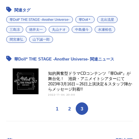
関連タグ
アニメ映画一覧
実写化映画一覧
華Doll* THE STAGE -Another Universe-
華Doll＊
北出流星
今期アニメ曜日別一覧
三島涼
徳井太一
丸山ナオ
中島優斗
水瀬裕也
春アニメ
夏アニメ
間宮康弘
山下誠一郎
秋アニメ
冬アニメ
華Doll* THE STAGE -Another Universe- 関連ニュース
男性声優/女性声優一覧
知的興奮型ドラマCDコンテンツ『華Doll*』が
舞台化！ 池袋・アニメイトシアターにて
FOLLOW US
2023年3月16日～26日上演決定＆スタッフ陣か
らメッセージ到着!!
2022-11-04 20:00
1
2
3