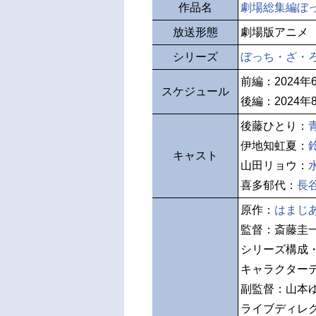
作品名
劇場総集編ぼっち
放送形態
劇場版アニメ
シリーズ
ぼっち・ざ・
前編：2024年
スケジュール
後編：2024年
後藤ひとり：
伊地知虹夏：
キャスト
山田リョウ：
喜多郁代：
長
原作：
はまじ
監督：斎藤圭
シリーズ構成
キャラクター
副監督：山本
ライブディレ