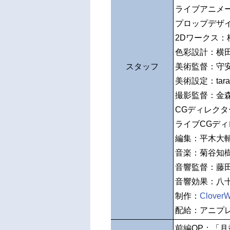
ライブアニメ
プロップデザ
2Dワークス：
色彩設計：横
スタッフ
美術監督：守
美術設定：tara
撮影監督：金
CGディレク
ライブCGデ
編集：平木大
音楽：菊谷知
音響監督：藤
音響効果：八
制作：
CloverW
配給：アニプ
前編OP：「