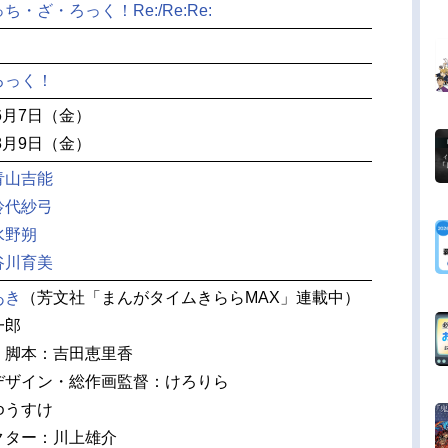
・ざ・ろっく！Re:/Re:Re:
ろっく！
6月7日（金）
8月9日（金）
青山吉能
鈴代紗弓
水野朔
谷川育美
あき
（芳文社「まんがタイムきららMAX」連載中）
一郎
・脚本：吉田恵里香
デザイン・総作画監督：けろりら
ゆうすけ
クター：川上雄介