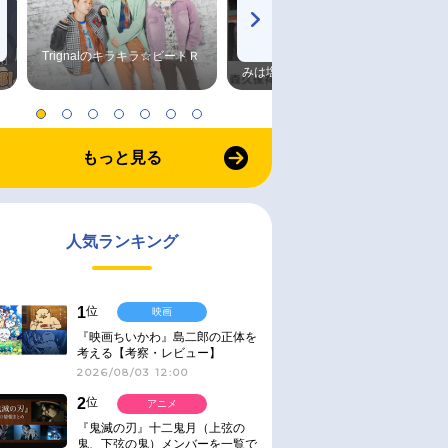
Trignalのキラキラ☆ビートＲ
森久保祥太郎×浪川大輔 つま
みは塩だけ
もっと見る
人気ランキング
1
位
映画
『映画ちいかわ』島二郎の正体を
考える【考察・レビュー】
2026/08/03 12:00
2
位
アニメ
『鬼滅の刃』十二鬼月（上弦の
鬼、下弦の鬼）メンバーを一覧で