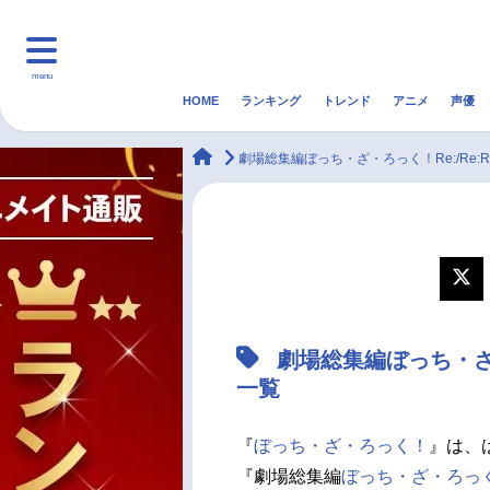
menu
HOME
ランキング
トレンド
アニメ
声優
HOME
ランキング
アニ
animateTimes
劇場総集編ぼっち・ざ・ろっく！Re:/Re:R
マンガ・ラノベ
ゲーム・アプリ
音楽
最新記事一覧
アニメ記事一覧
劇場総集編ぼっち・ざ・
声優記事一覧
一覧
『
ぼっち・ざ・ろっく！
』は、
『劇場総集編
ぼっち・ざ・ろっ