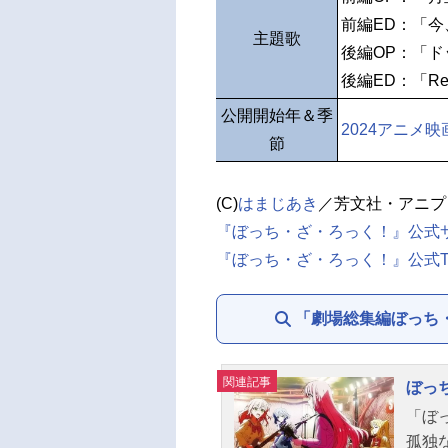
前編ED：「
主題歌
後編OP：「
後編ED：「R
公開開始年＆季
2024アニメ映
節
(C)
はまじあき
／芳文社・アニプ
『ぼっち・ざ・ろっく！』公式
『ぼっち・ざ・ろっく！』公式Twi
「劇場総集編ぼっち・ざ
関連記事
ぼっ
「ぼ
孤独