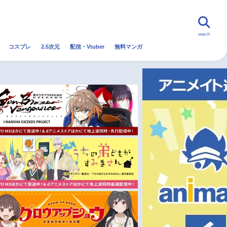
search
コスプレ
2.5次元
配信・Vtuber
無料マンガ
んなの声
グッズ
映画
・Vtuber
トレンド
無料マンガ
秋アニメ
冬アニメ