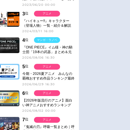
紹介＆解説（登場鬼の情報まと
2023/06/20 00:00
め）
3
位
アニメ
『ハイキュー!!』キャラクター
（登場人物）一覧・紹介＆解説
2024/03/11 16:00
4
位
マンガ・ラノベ
『ONE PIECE』イム様・神の騎
士団「19本の武器」まとめ＆元
ネタ
2026/08/06 16:30
5
位
アニメ
今期・2026夏アニメ みんなの
覇権おすすめ作品ランキング最終
結果発表！
2026/06/29 16:30
6
位
アニメ
【2026年版流行のアニメ】面白
い神アニメおすすめランキング
【名作・話題作】｜ジャンル別人
2026/08/02 00:00
気作品をピックアップ
7
位
アニメ
『鬼滅の刃』呼吸一覧まとめ｜呼