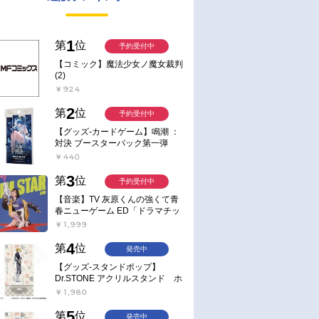
1
第
位
予約受付中
【コミック】魔法少女ノ魔女裁判
(2)
￥924
2
第
位
予約受付中
【グッズ-カードゲーム】鳴潮 ：
対決 ブースターパック第一弾
【ポイント2倍】
￥440
3
第
位
予約受付中
【音楽】TV 灰原くんの強くて青
春ニューゲーム ED「ドラマチッ
ク逃避行」収録シングル AIM
￥1,999
STAR/愛美【通常盤】
4
第
位
発売中
【グッズ-スタンドポップ】
Dr.STONE アクリルスタンド ホ
ワイマンといっしょver. スタン
￥1,980
リー・スナイダー
5
第
位
発売中