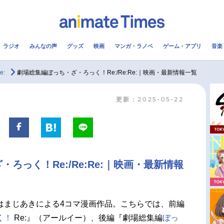
ラジオ
みんなの声
グッズ
映画
マンガ・ラノベ
ゲーム・アプリ
音楽
メ
声優
ラジオ
み
e:
劇場総集編ぼっち・ざ・ろっく！Re:/Re:Re:｜映画・最新情報一覧
更新：2025-05-22
コスプレ
2.5次元
配信
アニメ映画一覧
今期アニメ曜日別一覧
実写化映画一覧
春アニメ
ろっく！Re:/Re:Re:｜映画・最新情報
男性声優/女性声優一覧
夏アニメ
FOLLOW US
はまじあきによる4コマ漫画作品。こちらでは、前編
く！
Re:』（アールイー）、後編『劇場総集編
ぼっ