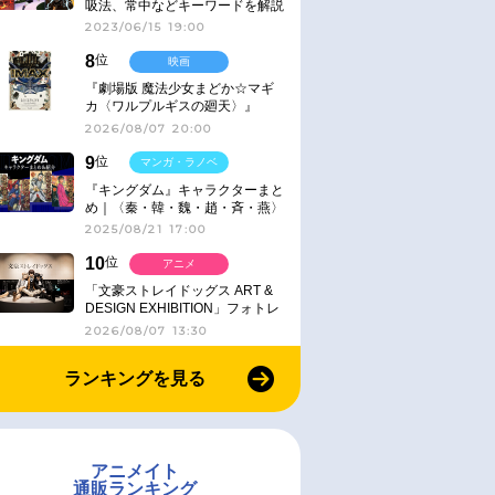
吸法、常中などキーワードを解説
2023/06/15 19:00
8
位
映画
『劇場版 魔法少女まどか☆マギ
カ〈ワルプルギスの廻天〉』
IMAX同時公開決定
2026/08/07 20:00
9
位
マンガ・ラノベ
『キングダム』キャラクターまと
め｜〈秦・韓・魏・趙・斉・燕〉
2025/08/21 17:00
10
位
アニメ
「文豪ストレイドッグス ART &
DESIGN EXHIBITION」フォトレ
ポート
2026/08/07 13:30
ランキングを見る
アニメイト
通販ランキング