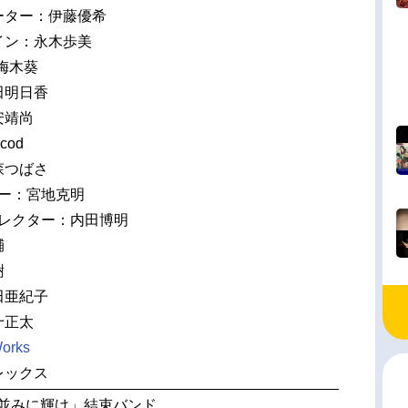
ーター：伊藤優希
イン：永木歩美
梅木葵
田明日香
安靖尚
cod
森つばさ
ター：宮地克明
ィレクター：内田博明
輔
樹
田亜紀子
十正太
orks
レックス
月並みに輝け」結束バンド