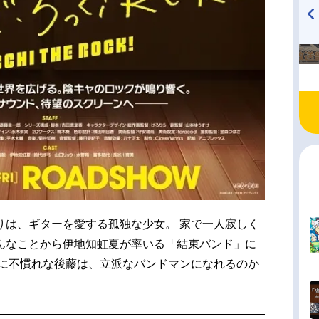
TVアニメ『戦隊大失格』
ハイキュー!! 烏野高校放送部!
radio 大直会 2nd season
りは、ギターを愛する孤独な少女。 家で一人寂しく
んなことから伊地知虹夏が率いる「結束バンド」に
奏に不慣れな後藤は、立派なバンドマンになれるのか