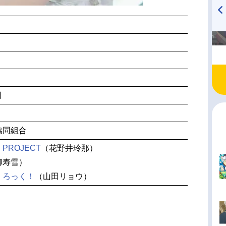
高橋美紀のおんぷの気持ち
TVアニメ『戦隊大失格』
♪ in アニメイトタイムズ
radio 大直会 2nd season
日
協同組合
N PROJECT
（花野井玲那）
柳寿雪）
・ろっく！
（山田リョウ）