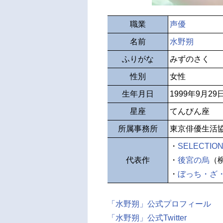
職業
声優
名前
水野朔
ふりがな
みずのさく
性別
女性
生年月日
1999年9月29
星座
てんびん座
所属事務所
東京俳優生活
・
SELECTIO
代表作
・
後宮の烏
（
・
ぼっち・ざ
「水野朔」公式プロフィール
「水野朔」公式Twitter