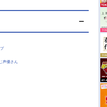
プ
同じ声優さん