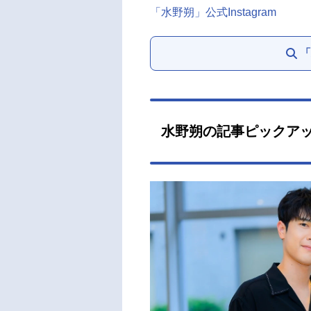
「水野朔」公式Instagram
「
水野朔の記事ピックア