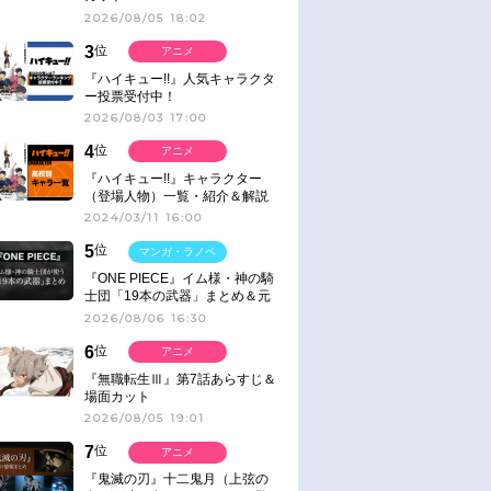
2026/08/05 18:02
3
位
アニメ
『ハイキュー!!』人気キャラクタ
ー投票受付中！
2026/08/03 17:00
4
位
アニメ
『ハイキュー!!』キャラクター
（登場人物）一覧・紹介＆解説
2024/03/11 16:00
5
位
マンガ・ラノベ
『ONE PIECE』イム様・神の騎
士団「19本の武器」まとめ＆元
ネタ
2026/08/06 16:30
6
位
アニメ
『無職転生Ⅲ』第7話あらすじ＆
場面カット
2026/08/05 19:01
7
位
アニメ
『鬼滅の刃』十二鬼月（上弦の