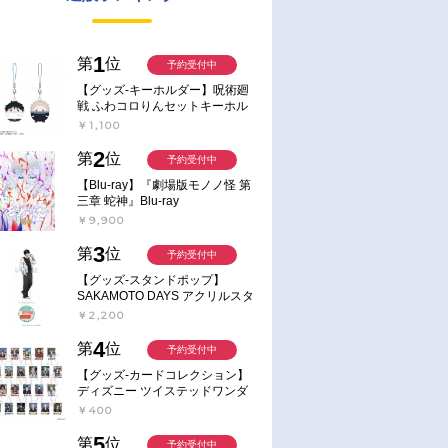
1
第
位
予約受付中
【グッズ-キーホルダー】呪術廻
戦 ふわコロりんセットキーホル
ダー【アニメイト特典付】
￥1,100
2
第
位
予約受付中
【Blu-ray】『劇場版モノノ怪 第
三章 蛇神』Blu-ray
￥9,900
3
第
位
予約受付中
【グッズ-スタンドポップ】
SAKAMOTO DAYS アクリルスタ
ンド～Sunny Afternoon～ 4.南雲
￥2,200
4
第
位
予約受付中
【グッズ-カードコレクション】
ディズニー ツイステッドワンダ
ーランド ランダムカードコレク
￥400
ション クラブ・ウェアver.
5
第
位
予約受付中