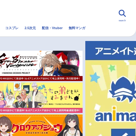
search
コスプレ
2.5次元
配信・Vtuber
無料マンガ
んなの声
グッズ
映画
・Vtuber
トレンド
無料マンガ
秋アニメ
冬アニメ