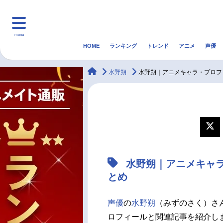
menu
HOME
ランキング
トレンド
アニメ
声優
HOME
ランキング
アニ
animateTimes
水野朔
水野朔｜アニメキャラ・プロフ
マンガ・ラノベ
ゲーム・アプリ
音楽
最新記事一覧
アニメ記事一覧
水野朔｜アニメキャ
声優記事一覧
とめ
声優
の
水野朔
（みずのさく）さ
ロフィールと関連記事を紹介し