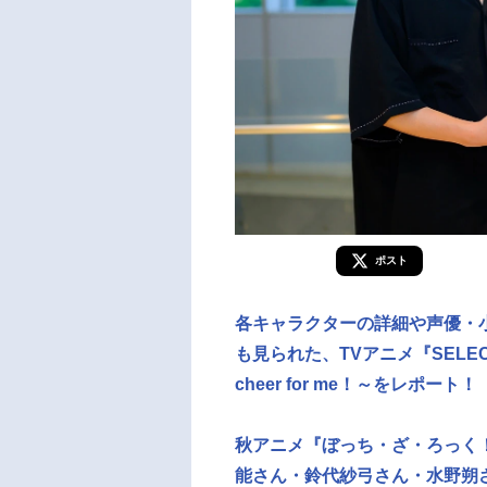
ポスト
各キャラクターの詳細や声優・
も見られた、TVアニメ『SELECT
cheer for me！～をレポー
秋アニメ『ぼっち・ざ・ろっく
能さん・鈴代紗弓さん・水野朔