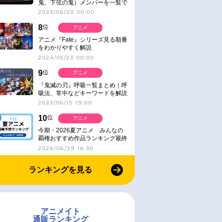
鬼、下弦の鬼）メンバーを一覧で
紹介＆解説（登場鬼の情報まと
2023/06/20 00:00
め）
8
位
アニメ
アニメ『Fate』シリーズ見る順番
をわかりやすく解説
2024/05/23 00:00
9
位
アニメ
『鬼滅の刃』呼吸一覧まとめ｜呼
吸法、常中などキーワードを解説
2023/06/15 19:00
10
位
アニメ
今期・2026夏アニメ みんなの
覇権おすすめ作品ランキング最終
結果発表！
2026/06/29 16:30
ランキングを見る
アニメイト
通販ランキング