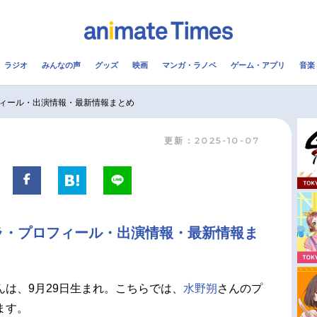
ラジオ
みんなの声
グッズ
映画
マンガ・ラノベ
ゲーム・アプリ
音楽
メ
声優
ラジオ
み
ィール・出演情報・最新情報まとめ
更新：2025-10-07
コスプレ
2.5次元
配信
アニメ映画一覧
今期アニメ曜日別一覧
実写化映画一覧
春アニメ
ラ・プロフィール・出演情報・最新情報ま
男性声優/女性声優一覧
夏アニメ
FOLLOW US
んは、9月29日生まれ。こちらでは、
水野朔
さんのプ
ます。