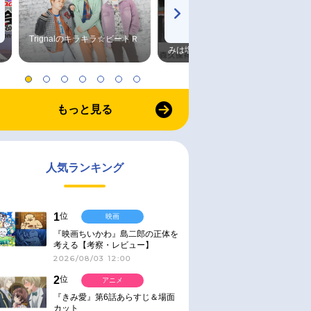
Trignalのキラキラ☆ビートＲ
森久保祥太郎×浪川大輔 つま
みは塩だけ
もっと見る
人気ランキング
1
位
映画
『映画ちいかわ』島二郎の正体を
考える【考察・レビュー】
2026/08/03 12:00
2
位
アニメ
『きみ愛』第6話あらすじ＆場面
カット