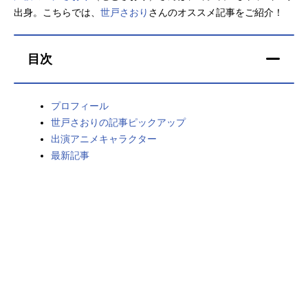
出身。こちらでは、
世戸さおり
さんのオススメ記事をご紹介！
アニメ映画一覧
実写化映画一覧
今期アニメ曜日別一覧
目次
春アニメ
夏アニメ
プロフィール
秋アニメ
冬アニメ
世戸さおりの記事ピックアップ
出演アニメキャラクター
男性声優/女性声優一覧
最新記事
FOLLOW US