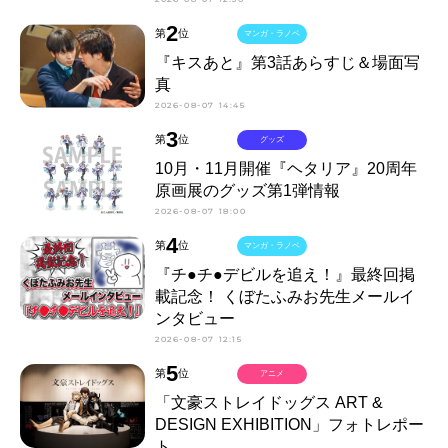
2
第
位
マンガ・ラノベ
『キスあと』第3話あらすじ＆場面写
真
2026-08-07 14:45
3
第
位
グッズ
10月・11月開催『ヘタリア』20周年
原画展のグッズ第1弾情報
2026-08-07 18:00
4
第
位
マンガ・ラノベ
『チ●チ●デビルを追え！』最終回掲
載記念！ くぼたふみお先生メールイ
ンタビュー
2026-08-07 12:15
5
第
位
アニメ
「文豪ストレイドッグス ART &
DESIGN EXHIBITION」フォトレポー
ト