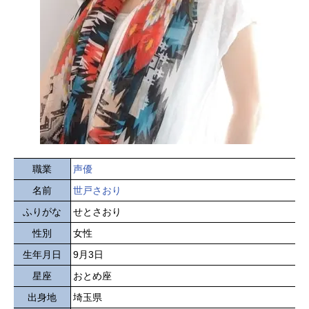
職業
声優
名前
世戸さおり
ふりがな
せとさおり
性別
女性
生年月日
9月3日
星座
おとめ座
出身地
埼玉県