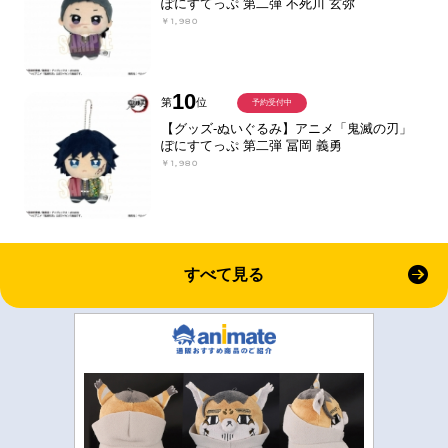
ぽにすてっぷ 第二弾 不死川 玄弥
￥1,980
10
第
位
予約受付中
【グッズ-ぬいぐるみ】アニメ「鬼滅の刃」
ぽにすてっぷ 第二弾 冨岡 義勇
￥1,980
すべて見る