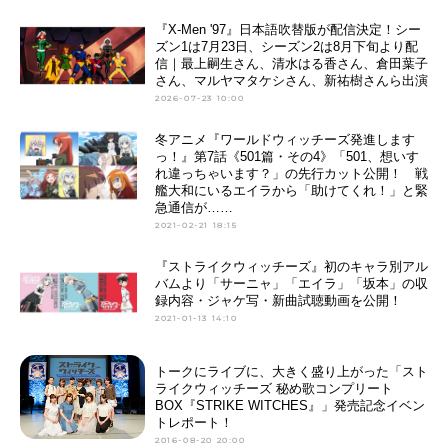
『X-Men '97』日本語吹替版が配信決定！シー
ズン1は7月23日、シーズン2は8月下旬より配
信｜最上嗣生さん、清水はる香さん、倉田葉子
さん、マルヤマタケシさん、新祐樹さんら出演
2026-07-23 10:00
冬アニメ『ワールドウィッチーズ発進します
っ！』第7話《501篇・その4》「501、想いす
れ違っちゃいます？」の先行カット公開！ 戦
艦大和にいるエイラから「助けてくれ！」と緊
急通信が……
2021-02-21 18:15
『ストライクウィッチーズ』初のキャラ別アル
バムより「サーニャ」「エイラ」「坂本」の収
録内容・ジャケ写・新曲試聴動画を公開！
2021-01-13 14:10
トークにライブに、大きく盛り上がった「スト
ライクウィッチーズ 秘め歌コンプリート
BOX『STRIKE WITCHES』」発売記念イベン
トレポート！
2016-08-20 20:00