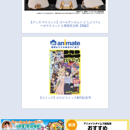
【グッズ-マスコット】ゴールデンカムイ どうぶつフォ
ーゼマスコット 4.尾形百之助【再販】
【コミック】ビビビコミック創刊記念号