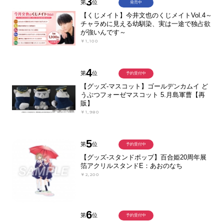
3
第
位
発売中
【くじメイト】今井文也のくじメイトVol.4～
チャラめに見える幼馴染、実は一途で独占欲
が強いんです～
￥1,100
4
第
位
予約受付中
【グッズ-マスコット】ゴールデンカムイ ど
うぶつフォーゼマスコット 5.月島軍曹【再
販】
￥1,980
5
第
位
予約受付中
【グッズ-スタンドポップ】百合姫20周年展
箔アクリルスタンドE：あおのなち
￥2,200
6
第
位
予約受付中