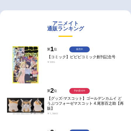
アニメイト
通販ランキング
1
第
位
発売中
【コミック】ビビビコミック創刊記念号
￥935
2
第
位
予約受付中
【グッズ-マスコット】ゴールデンカムイ ど
うぶつフォーゼマスコット 4.尾形百之助【再
販】
￥1,980