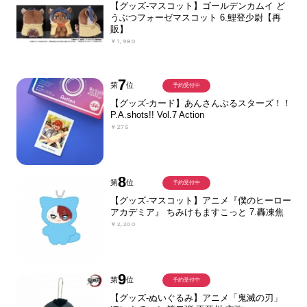
【グッズ-マスコット】ゴールデンカムイ ど
うぶつフォーゼマスコット 6.鯉登少尉【再
販】
￥1,980
7
第
位
予約受付中
【グッズ-カード】あんさんぶるスターズ！！
P.A.shots!! Vol.7 Action
￥275
8
第
位
予約受付中
【グッズ-マスコット】アニメ『僕のヒーロー
アカデミア』 ちみけもますこっと 7.轟凍焦
￥2,200
9
第
位
予約受付中
【グッズ-ぬいぐるみ】アニメ「鬼滅の刃」