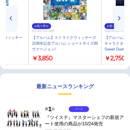
お取り寄せ
お取り寄せ
2023/07/26 発売
2022/07/20 発売
ライクウィッチー
【アルバム】ストライクウィッチーズ
【アルバム】
第2巻
15周年記念アルバム ショートサイズ99
キャラクターソ
ヴァージョン!
Sweet Duet～
￥3,850
￥2,750
最新ニュースランキング
1
第
位
グッズ
『ツイステ』マスターシェフの新規ア
ート使用の商品が10/24発売
2026-08-07 12:50