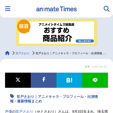
HOME
ランキング
アニメ
声優
ラジオ
みんなの声
グッズ
映画
animateTimes
世戸さおり
世戸さおり｜アニメキャラ・プロフィール・出演情報・最新情報まとめ
更新：2025-06-16
マンガ・ラノベ
ゲーム・アプリ
音楽
コスプレ
2.5次元
配信・Vtuber
トレンド
無料マンガ
世戸さおり｜アニメキャラ・プロフィール・出演情
最新記事一覧
報・最新情報まとめ
アニメ記事一覧
声優記事一覧
声優
の
世戸さおり
（せとさおり）さんは、9月3日生まれ、埼玉県