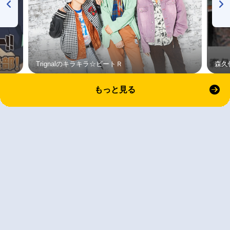
Trignalのキラキラ☆ビートＲ
森久
もっと見る