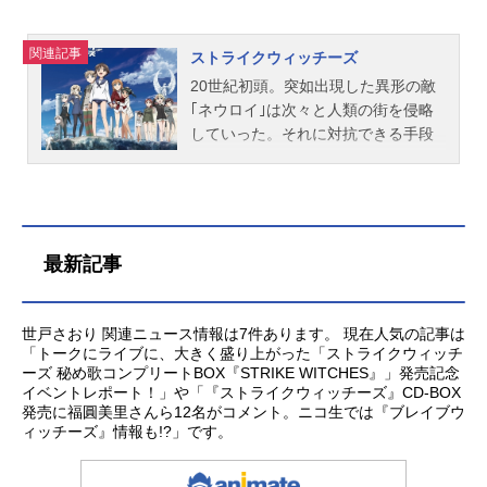
関連記事
ストライクウィッチーズ
20世紀初頭。突如出現した異形の敵
｢ネウロイ｣は次々と人類の街を侵略
していった。それに対抗できる手段
はただ一つ、魔力を持った少女(ウィ
ッチ)のみ。彼女たちは、自らの体に
兵器(ストライカー)をまとい、空を舞
いネウロイに戦いを挑む。ネウロイ
の侵略に窮地に追い込まれた人類に
最新記事
残された希望、それは世界各国から
最前線ブリタニアに集められ組織さ
れた第501総合戦闘航空団。空を駆け
世戸さおり 関連ニュース情報は7件あります。 現在人気の記事は
る戦乙女。救国の英雄。民衆の憧憬
「トークにライブに、大きく盛り上がった「ストライクウィッチ
ーズ 秘め歌コンプリートBOX『STRIKE WITCHES』」発売記念
と賞賛を一身に受けて戦う。彼女た
イベントレポート！」や「『ストライクウィッチーズ』CD-BOX
ちはいつしかこう呼ばれるようにな
発売に福圓美里さんら12名がコメント。ニコ生では『ブレイブウ
っていた――｢ストライクウィッチー
ィッチーズ』情報も!?」です。
ズ｣と。作品名ストライクウィッチー
ズ放送形態TVアニメスケジュール20