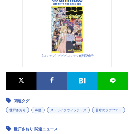
08年7月4日（金）～2008年9月19日
（金）福井テレビほか話数全12話キ
ャスト宮藤芳佳：福圓美里坂本美
緒：千葉紗子リネット・ビショッ
プ：名塚佳織ぺリーヌ・クロステル
マン：沢城みゆきミーナ・ディート
リンデ・ヴィルケ：田中理恵ゲルト
ルート・バルクホルン：園崎未恵エ
ーリカ・ハルトマン：野川さくらフ
【コミック】ビビビコミック創刊記念号
ランチェスカ・ルッキーニ：斎藤千
和シャーロット・E・イェーガー：小
清水亜美サーニャ・V・リトヴャク：
門脇舞以エイラ・イルマタル・ユー
ティライネン：仲井絵里香スタッフ
原作：島田フミカネ Projekt...
関連タグ
世戸さおり
声優
ストライクウィッチーズ
蒼穹のファフナー
世戸さおり 関連ニュース