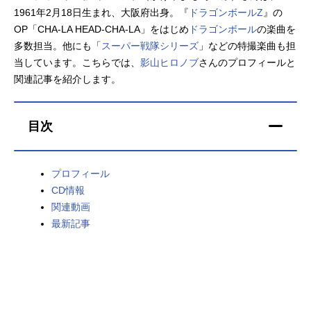
1961年2月18日生まれ、大阪府出身。『
ドラゴンボールZ
』の
アニメ映画一覧
実写化映画一覧
OP「CHA-LA HEAD-CHA-LA」をはじめ
ドラゴンボール
の楽曲を
多数担当。他にも「
スーパー戦隊シリーズ
」などの特撮楽曲も担
今期アニメ曜日別一覧
当しています。こちらでは、
影山ヒロノブ
さんのプロフィールと
関連記事を紹介します。
春アニメ
夏アニメ
秋アニメ
冬アニメ
目次
男性声優/女性声優一覧
プロフィール
FOLLOW US
CD情報
関連動画
最新記事