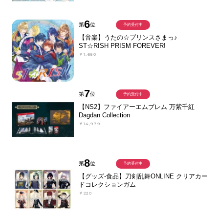
6
第
位
予約受付中
【音楽】うたの☆プリンスさまっ♪
ST☆RISH PRISM FOREVER!
￥1,650
7
第
位
予約受付中
【NS2】ファイアーエムブレム 万紫千紅
Dagdan Collection
￥14,979
8
第
位
予約受付中
【グッズ-食品】刀剣乱舞ONLINE クリアカー
ドコレクションガム
￥220