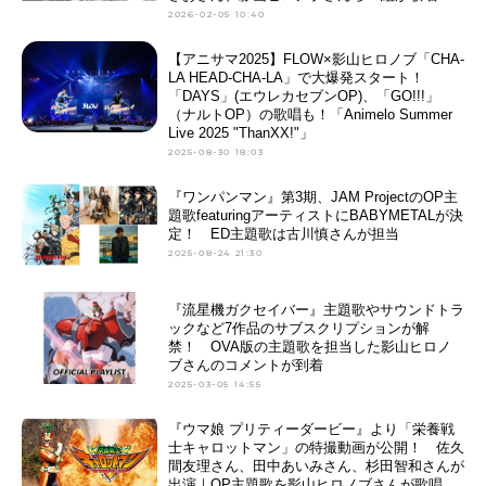
2026-02-05 10:40
【アニサマ2025】FLOW×影山ヒロノブ「CHA-
LA HEAD-CHA-LA」で大爆発スタート！
「DAYS」(エウレカセブンOP)、「GO!!!」
（ナルトOP）の歌唱も！「Animelo Summer
Live 2025 "ThanXX!"」
2025-08-30 18:03
『ワンパンマン』第3期、JAM ProjectのOP主
題歌featuringアーティストにBABYMETALが決
定！ ED主題歌は古川慎さんが担当
2025-08-24 21:30
『流星機ガクセイバー』主題歌やサウンドトラ
ックなど7作品のサブスクリプションが解
禁！ OVA版の主題歌を担当した影山ヒロノ
ブさんのコメントが到着
2025-03-05 14:55
『ウマ娘 プリティーダービー』より「栄養戦
士キャロットマン」の特撮動画が公開！ 佐久
間友理さん、田中あいみさん、杉田智和さんが
出演｜OP主題歌を影山ヒロノブさんが歌唱