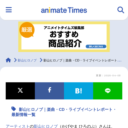
HOME
ランキング
アニメ
声優
ラジオ
みんなの声
グッズ
映画
animateTimes
影山ヒロノブ
影山ヒロノブ｜楽曲・CD・ライブイベントレポート・最新情報一覧
更新：2025-04-03
マンガ・ラノベ
ゲーム・アプリ
音楽
コスプレ
2.5次元
配信・Vtuber
トレンド
無料マンガ
影山ヒロノブ｜楽曲・CD・ライブイベントレポート・
最新記事一覧
最新情報一覧
アニメ記事一覧
声優記事一覧
アーティスト
の
影山ヒロノブ
（かげやま ひろのぶ）さんは、