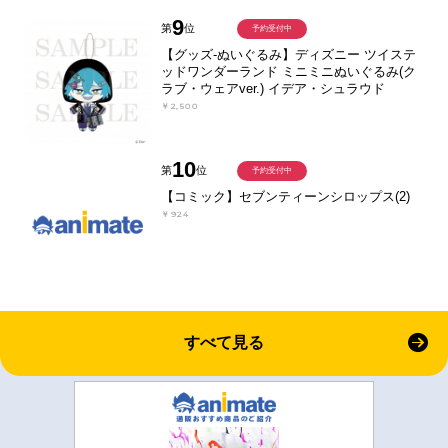
9
第
位
予約受付中
【グッズ-ぬいぐるみ】ディズニー ツイステ
ッドワンダーランド ミニミニぬいぐるみ(ク
ラブ・ウェアver.) イデア・シュラウド
￥2,500
10
第
位
予約受付中
【コミック】セブンティーンシロップス(2)
￥924
すべて見る