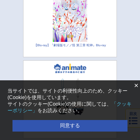
【Blu-ray】『劇場版モノノ怪 第三章 蛇神』Blu-ray
×
当サイトでは、サイトの利便性向上のため、クッキー
(Cookie)を使用しています。
サイトのクッキー(Cookie)の使用に関しては、
「クッキ
ーポリシー」
をお読みください。
目次
同意する
【グッズ-キーホルダー】呪術廻戦 ふわコロりんセット
キーホルダー【アニメイト特典付】