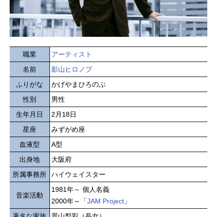
職業
アーティスト
名前
影山ヒロノブ
ふりがな
かげやまひろのぶ
性別
男性
生年月日
2月18日
星座
みずがめ座
血液型
A型
出身地
大阪府
所属事務所
ハイウェイスター
1981年～ 個人名義
音楽活動
2000年～「
JAM Project
」
著名な家族
景山梨彩（長女）