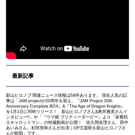
最新記事
影山ヒロノブ 関連ニュース情報は58件あります。 現在人気の記
事は「JAM projectが20周年を迎え、『JAM Project 20th
Anniversary Complete BOX』&『The Age of Dragon Knights』
を1月1日に同時リリース！ 影山ヒロノブさん&奥井雅美さんイ
ンタビュー!!」や「『ウマ娘 プリティーダービー』より「栄養戦
士キャロットマン」の特撮動画が公開！ 佐久間友理さん、田中
あいみさん、杉田智和さんが出演｜OP主題歌を影山ヒロノブさ
んが歌唱」です。