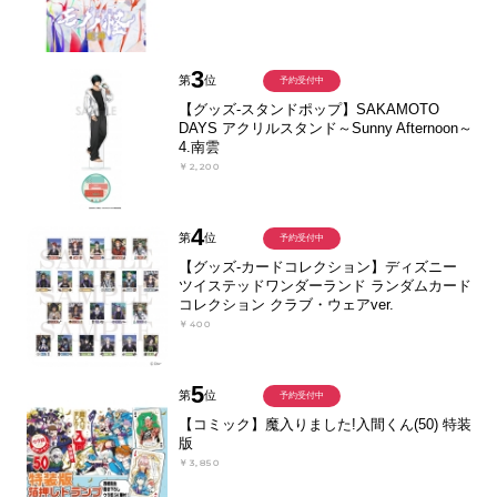
3
第
位
予約受付中
【グッズ-スタンドポップ】SAKAMOTO
DAYS アクリルスタンド～Sunny Afternoon～
4.南雲
￥2,200
4
第
位
予約受付中
【グッズ-カードコレクション】ディズニー
ツイステッドワンダーランド ランダムカード
コレクション クラブ・ウェアver.
￥400
5
第
位
予約受付中
【コミック】魔入りました!入間くん(50) 特装
版
￥3,850