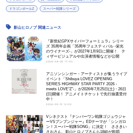
ドラゴンボールZ
スーパー戦隊シリーズ
影山ヒロノブ 関連ニュース
『新世紀GPXサイバーフォーミュラ』シリー
ズ 35周年企画「35周年フェスティバル -栄光
のウイナーズ-」が2027年1月9日に開催！ テ
ィザービジュアルや出演者情報などが公開
2026-08-05 17:00
アニソンシンガー・アーティストが集うライブ
イベント「Shibuya LOVEZ OPENING
SERIES HIGHWAY STAR PARTY 2026 -
meets LOVE“Z”-」が2026年7月25日(土)・26日
(日)開催！ アニメイトチケットで先行抽選受付
中！
2026-05-15 12:00
Vシネクスト『ナンバーワン戦隊ゴジュウジャ
ーVSブンブンジャー』EDテーマが「シンガロ
ン！スーパー戦隊SONG」に決定！ ささきい
さおさん、影山ヒロノブさんら18組が歌唱