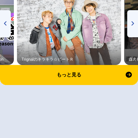
on
Trignalのキラキラ☆ビートＲ
森久
もっと見る