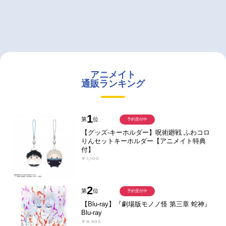
アニメイト
通販ランキング
1
第
位
予約受付中
【グッズ-キーホルダー】呪術廻戦 ふわコロ
りんセットキーホルダー【アニメイト特典
付】
￥1,100
2
第
位
予約受付中
【Blu-ray】『劇場版モノノ怪 第三章 蛇神』
Blu-ray
￥9,900