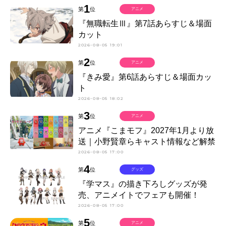
1
第
位
アニメ
『無職転生Ⅲ』第7話あらすじ＆場面
カット
2026-08-05 19:01
2
第
位
アニメ
『きみ愛』第6話あらすじ＆場面カッ
ト
2026-08-05 18:02
3
第
位
アニメ
アニメ『こまモフ』2027年1月より放
送｜小野賢章らキャスト情報など解禁
2026-08-05 17:00
4
第
位
グッズ
『学マス』の描き下ろしグッズが発
売、アニメイトでフェアも開催！
2026-08-05 17:00
5
第
位
アニメ