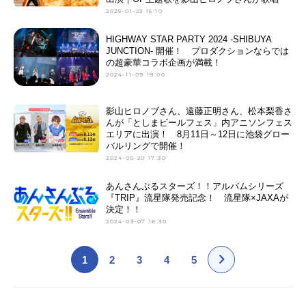
2025-01-23 15:10
HIGHWAY STAR PARTY 2024 -SHIBUYA
JUNCTION- 開催！ プロダクションならでは
の超豪華コラボ企画が満載！
2024-11-09 18:00
影山ヒロノブさん、遠藤正明さん、松本梨香さ
んが「としまビールフェス」内アニソンフェス
エリアに出演！ 8月11日～12日に池袋グロー
バルリングで開催！
2024-05-20 17:30
あんさんぶるスターズ！！アルバムシリーズ
『TRIP』流星隊発売記念！ 流星隊×JAXAが
決定！！
2024-03-07 16:30
1
2
3
4
5