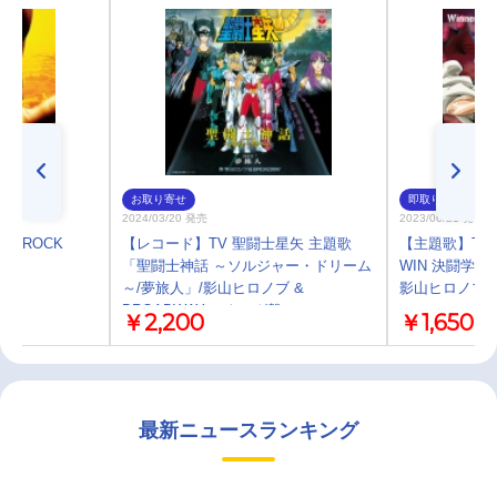
お取り寄せ
即取り
2024/03/20 発売
2023/06/21 発売
/ROCK
【レコード】TV 聖闘士星矢 主題歌
【主題歌】TV
「聖闘士神話 ～ソルジャー・ドリーム
WIN 決闘学園編 
～/夢旅人」/影山ヒロノブ &
影山ヒロノブ
BROADWAY アナログ盤
￥2,200
￥1,650
最新ニュースランキング