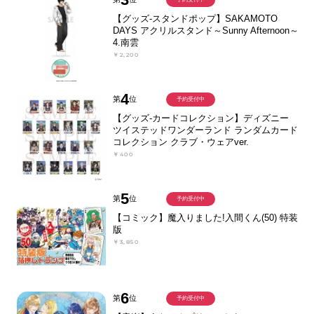
【グッズ-スタンドポップ】SAKAMOTO
DAYS アクリルスタンド～Sunny Afternoon～
4.南雲
￥2,200
4
第
位
予約受付中
【グッズ-カードコレクション】ディズニー
ツイステッドワンダーランド ランダムカード
コレクション クラブ・ウェアver.
￥400
5
第
位
予約受付中
【コミック】魔入りました!入間くん(50) 特装
版
￥3,850
6
第
位
予約受付中