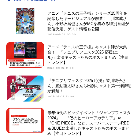
アニメ『テニスの王子様』シリーズ25周年を
記念したキービジュアルが解禁！ 川本成さ
ん、小野坂昌也さんがMCを務める特別番組が
配信決定、ゲスト情報も公開
2026-06-04 00:00
アニメ『テニスの王子様』キャスト陣が大集
合！ 「テニプリフェスタ2025 応援(エー
ル)」出演キャストたちのポストまとめ【注目
トレンド】
2025-09-22 11:00
『テニプリフェスタ 2025 応援』皆川純⼦さ
ん、置鮎⿓太郎さんら出演キャスト第⼀弾情報
が解禁！
2025-03-25 22:00
毎年恒例のビッグイベント「ジャンプフェスタ
2024」──『僕のヒーローアカデミア』や
『ONE PIECE』など、スーパーステージRED
＆BLUEに出演したキャストたちのポストまと
め【注目トレンド】