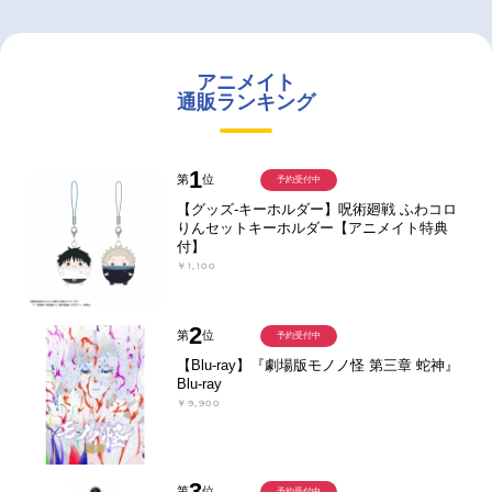
アニメイト
通販ランキング
1
第
位
予約受付中
【グッズ-キーホルダー】呪術廻戦 ふわコロ
りんセットキーホルダー【アニメイト特典
付】
￥1,100
2
第
位
予約受付中
【Blu-ray】『劇場版モノノ怪 第三章 蛇神』
Blu-ray
￥9,900
3
第
位
予約受付中