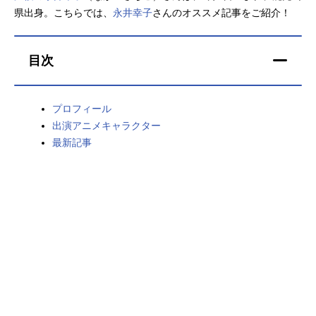
県出身。こちらでは、
永井幸子
さんのオススメ記事をご紹介！
アニメ映画一覧
実写化映画一覧
今期アニメ曜日別一覧
目次
春アニメ
夏アニメ
プロフィール
秋アニメ
冬アニメ
出演アニメキャラクター
最新記事
男性声優/女性声優一覧
FOLLOW US