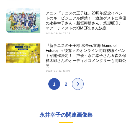
アニメ『テニスの王子様』20周年記念イベン
トのキービジュアル解禁！ 追加ゲストに声優
の永井幸子さん・新垣樽助さん、第1期EDテー
マアーティストのKIMERUさん決定
2021-08-14 17:15
『新テニスの王子様 氷帝vs立海 Game of
Future』＜後篇＞のオンライン同時視聴イベン
トが開催決定！ 声優・永井幸子さん＆森久保
祥太郎さんのオーディオコメンタリーも同時公
開
2021-05-22 13:10
1
2
永井幸子の関連画像集