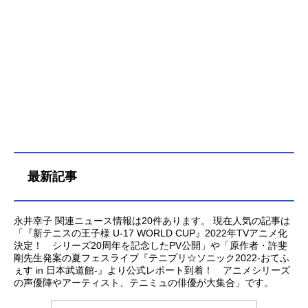
最新記事
永井幸子 関連ニュース情報は20件あります。 現在人気の記事は
「『新テニスの王子様 U-17 WORLD CUP』2022年TVアニメ化
決定！ シリーズ20周年を記念したPV公開」や「原作者・許斐
剛先生発案の夏フェスライブ『テニプリ☆ソニック2022-おてふ
ぇす in 日本武道館-』より公式レポート到着！ アニメシリーズ
の声優陣やアーティスト、テニミュの俳優が大集合」です。