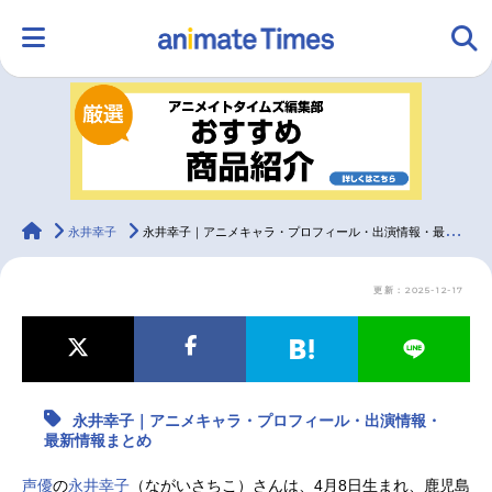
HOME
ランキング
アニメ
声優
ラジオ
みんなの声
グッズ
映画
animateTimes
永井幸子
永井幸子｜アニメキャラ・プロフィール・出演情報・最新情報まとめ
更新：2025-12-17
マンガ・ラノベ
ゲーム・アプリ
音楽
コスプレ
2.5次元
配信・Vtuber
トレンド
無料マンガ
永井幸子｜アニメキャラ・プロフィール・出演情報・
最新記事一覧
最新情報まとめ
アニメ記事一覧
声優記事一覧
声優
の
永井幸子
（ながいさちこ）さんは、4月8日生まれ、鹿児島