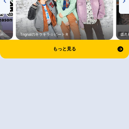
on
Trignalのキラキラ☆ビートＲ
森久
もっと見る