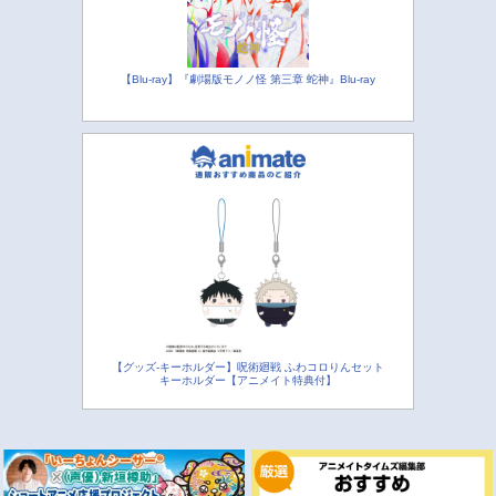
【Blu-ray】『劇場版モノノ怪 第三章 蛇神』Blu-ray
【グッズ-キーホルダー】呪術廻戦 ふわコロりんセット
キーホルダー【アニメイト特典付】