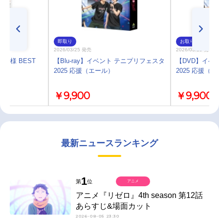
即取り
お取り寄せ
2026/03/25 発売
2026/03/25 発売
王子様 BEST
【Blu-ray】イベント テニプリフェスタ
【DVD】イベ
2025 応援（エール）
2025 応援（
￥9,900
￥9,900
最新ニュースランキング
1
第
位
アニメ
アニメ『リゼロ』4th season 第12話
あらすじ&場面カット
2026-08-05 23:30