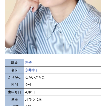
職業
声優
名前
永井幸子
ふりがな
ながいさちこ
性別
女性
生年月日
4月8日
星座
おひつじ座