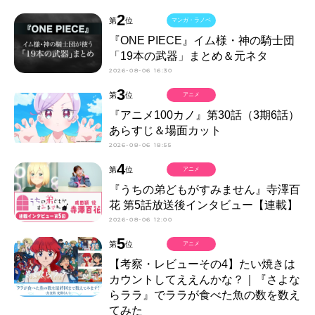
2
第
位
マンガ・ラノベ
『ONE PIECE』イム様・神の騎士団
「19本の武器」まとめ＆元ネタ
2026-08-06 16:30
3
第
位
アニメ
『アニメ100カノ』第30話（3期6話）
あらすじ＆場面カット
2026-08-06 18:55
4
第
位
アニメ
『うちの弟どもがすみません』寺澤百
花 第5話放送後インタビュー【連載】
2026-08-06 12:00
5
第
位
アニメ
【考察・レビューその4】たい焼きは
カウントしてええんかな？｜『さよな
らララ』でララが食べた魚の数を数え
てみた