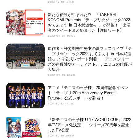
2023-12-18 17:40
新たな伝説が生まれた!? 「TAKESHI
KONOMI Presents『テニプリ☆ソニック2022-
おてふぇす in 日本武道館-』」が開催！ 出演
者のツイートまとめました【注目ワード】
2022-07-04 10:00
原作者・許斐剛先生発案の夏フェスライブ『テ
ニプリ☆ソニック2022-おてふぇす in 日本武道
館-』より公式レポート到着！ アニメシリー
ズの声優陣やアーティスト、テニミュの俳優が
大集合
2022-07-02 22:20
アニメ『テニスの王子様』20周年記念イベン
ト「テニプリ 20th Anniversary Event -
Future-」公式レポートが到着！
2021-10-12 17:10
『新テニスの王子様 U-17 WORLD CUP』2022
年TVアニメ化決定！ シリーズ20周年を記念
したPV公開
2021-10-10 20:50