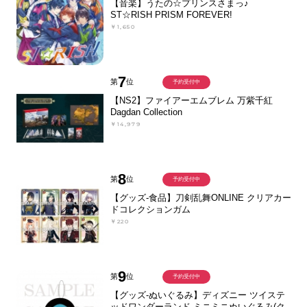
【音楽】うたの☆プリンスさまっ♪
ST☆RISH PRISM FOREVER!
￥1,650
7
第
位
予約受付中
【NS2】ファイアーエムブレム 万紫千紅
Dagdan Collection
￥14,979
8
第
位
予約受付中
【グッズ-食品】刀剣乱舞ONLINE クリアカー
ドコレクションガム
￥220
9
第
位
予約受付中
【グッズ-ぬいぐるみ】ディズニー ツイステ
ッドワンダーランド ミニミニぬいぐるみ(ク