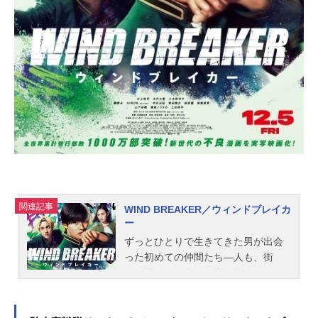
関連記事
WIND BREAKER／ウィンドブレイカ
ー
ずっとひとりで生きてきた男が出会
った初めての仲間たち―人も、街
も、想いも、全てを守り抜く。ケン
カだけが取り柄の孤独な高校生・桜
遥は、不良の巣窟と恐れられる風鈴