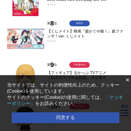
￥770
8
第
位
発売中
【くじメイト】映画『超かぐや姫！』超ファ
ンサ！ver. くじメイト
￥770
9
第
位
予約受付中
【フィギュア】るかっぷ TVアニメ
『BLEACH 千年血戦篇』 平子真子
×
￥4,020
当サイトでは、サイトの利便性向上のため、クッキー
(Cookie)を使用しています。
サイトのクッキー(Cookie)の使用に関しては、
「クッキ
ーポリシー」
をお読みください。
10
目次
第
位
予約受付中
【フィギュア】るかっぷ 刀剣乱舞ONLINE 加
同意する
州清光
￥4,301