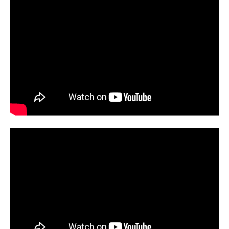
こか心地よい日々を過ごしていた。
そんなある時、ルカは大手音楽レコ
ード会社から連絡を受け、２人の日
常に大きな変化が訪れる…。作品名
ネムルバカ放送形態実写映画スケジ
ュール2025年3月20日（木）キャス
ト入巣柚実：久保史緒里（乃木坂4
6）鯨井ルカ：平祐奈田口：綱啓永伊
藤：樋口幸平仲崎：兎（ロングコー
トダディ）ジャガー・モリィ：儀間
陽柄（thedadadadys）岩徹：長谷川
大DAN：高尾悠希粳間：吉沢悠荒比
屋：伊能昌幸山下徳久水澤紳吾志田
こはくかいばしらスタッフ原作：石
黒正数「ネムルバカ」（徳間書店CO
MICリュウ）監督：阪元裕吾制作プ
ロダクション：Libertas製作幹事・配
給：ポニーキャニオン公開開始年＆
季節2025実写化映画(C)石黒正数・徳
間書店／映画『ネムルバカ』製作委