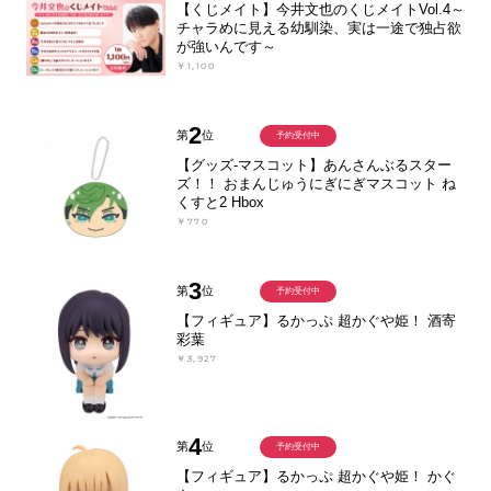
【くじメイト】今井文也のくじメイトVol.4～
チャラめに見える幼馴染、実は一途で独占欲
が強いんです～
￥1,100
2
第
位
予約受付中
【グッズ-マスコット】あんさんぶるスター
ズ！！ おまんじゅうにぎにぎマスコット ね
くすと2 Hbox
￥770
3
第
位
予約受付中
【フィギュア】るかっぷ 超かぐや姫！ 酒寄
彩葉
￥3,927
4
第
位
予約受付中
【フィギュア】るかっぷ 超かぐや姫！ かぐ