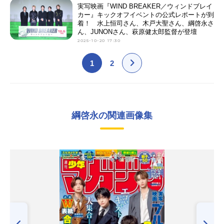
実写映画『WIND BREAKER／ウィンドブレイ
カー』キックオフイベントの公式レポートが到
着！ 水上恒司さん、木戸大聖さん、綱啓永さ
ん、JUNONさん、萩原健太郎監督が登壇
2025-10-20 17:30
1
2
綱啓永の関連画像集