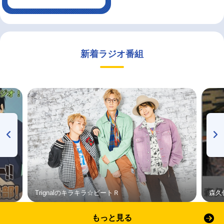
新着ラジオ番組
Trignalのキラキラ☆ビートＲ
森久
もっと見る