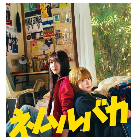
は口が悪いウラオモテ男子であるこ
とを知ってしまう。しかも、自分の
超恥ずかしい妄想が彼にバレてしま
い、絶体絶命の大ピンチ・・・!?と
思いきや、オミくんはそんなエリー
を面白がり、まさかの急接近!最初こ
そオミくんの裏の顔にショックを受
けたエリーだったが、彼の飾らない
素の部分を知っていくうちに、恋心
も妄想もどんどん膨らんでいく。オ
ミくんがきっかけで人生初めての友
達もでき、絶好調のエリー。しか
し、ふとしたことから2人の気持ちは
すれ違ってしまい・・・。果たし
て、不器用なオミくんとエリーの恋
の行方は――?作品名恋わずらいのエ
リー放送形態実写映画スケジュール2
024年3月15日（金）キャスト近江
章：宮世琉弥市村恵莉子：原菜乃華
要陽一郎：西村拓哉三崎紗羅：白宮