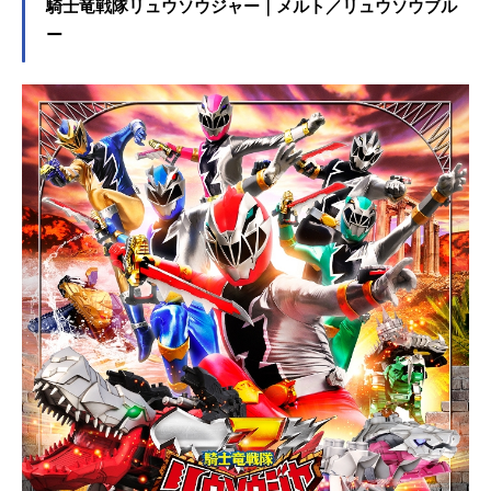
高校のてっぺんをとるため、街の外
騎士竜戦隊リュウソウジャー｜メルト／リュウソウブル
からやってきた。そこで桜は、風鈴
ー
高校の生徒たちが＜防風鈴＝ウィン
ドブレイカー＞と呼ばれ、街を守る
存在へと変貌を遂げていたことを知
る。桜は戸惑いながらも防風鈴のメ
ンバーとして、楡井秋彦、蘇枋隼
飛、杉下京太郎ら仲間と共に街を守
るための闘いに身を投じていく。そ
んな中、越えてはいけない一線を越
えたことをきっかけに、力の絶対信
仰を掲げ、最凶集団が、防風鈴を新
たな標的として動き出していた…！
「俺はひとりでてっぺんをとる」と
言い放ち、周囲と衝突してばかりの
桜だったが、ある時街に乗り込んで
きた獅子頭連に楡井を傷つけられて
しまい…作品名WINDBREAKER／ウ
ィンドブレイカー放送形態実写映画
シリーズWINDBREAKERスケジュー
ル2025年12月5日（金）キャスト桜