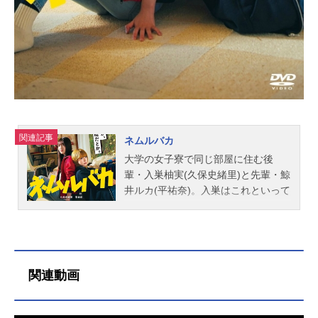
みずほ青葉洸：藤本洸大高城礼雄：
綱啓永汐田澄：小関裕太スタッフ原
作：藤もも『恋わずらいのエリー』
（講談社「デザートKC」刊行」監...
関連記事
ネムルバカ
大学の女子寮で同じ部屋に住む後
輩・入巣柚実(久保史緒里)と先輩・鯨
井ルカ(平祐奈)。入巣はこれといって
打ち込むものがなく、何となく古本
屋でバイトする日々を送っている。
一方ルカはいつも金欠状態だがイン
ディーズバンド「ピートモス」のギ
ター・ヴォーカルとして、自らの夢
関連動画
を追いかけている。２人は安い居酒
屋でダラダラ飲んだり、暇つぶしに
古い海外ドラマを観たり…緩くもど