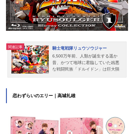
遥：水上恒司楡井秋彦：木戸大聖蘇
枋隼飛：綱啓永杉下京太郎：JUNON
柊登馬：中沢元紀梅宮一：上杉柊平
橘ことは：八木莉可子兎耳山丁子：
山下幸輝十亀条：濱尾ノリタカ佐狐
浩太：曽田陵介鹿沼稔：萩原護有馬
雪成：高橋里...
関連記事
騎士竜戦隊リュウソウジャー
6,500万年前、人類が誕生する遥か
昔、かつて地球に君臨していた凶悪
な戦闘民族「ドルイドン」は巨大隕
石が地球に接近していることを察知
して、地球を捨てて宇宙へ脱出し
た。いつか地球に再び支配者として
帰ってくることを言い残して。時は
恋わずらいのエリー｜高城礼雄
流れ、長い年月と宇宙の過酷な環境
で、独自の進化を遂げたドルイドン
は、再び地球を支配するべく帰還を
開始した。仲間の恐竜（＝騎士竜）
と共にドルイドンから地球を守って