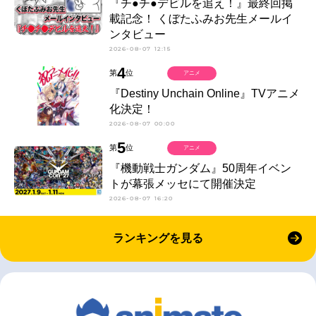
『チ●チ●デビルを追え！』最終回掲
載記念！ くぼたふみお先生メールイ
ンタビュー
2026-08-07 12:15
4
第
位
アニメ
『Destiny Unchain Online』TVアニメ
化決定！
2026-08-07 00:00
5
第
位
アニメ
『機動戦士ガンダム』50周年イベン
トが幕張メッセにて開催決定
2026-08-07 16:20
ランキングを見る