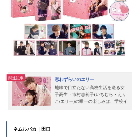
いた古代人類「リュウソウ族」彼ら
の中から選ばれた5人の騎士が、「騎
士竜戦隊リュソウジャー」である。
彼らがその使命に覚醒した時、邪悪
なドルイドンとの戦いの火ぶたが切
られた。「正義に仕える5本の剣！」
騎士竜の力で竜装し、正義の騎士た
ちが地球を守る！作品名騎士竜戦隊
リュウソウジャー放送形態特撮シリ
ーズスーパー戦隊シリーズスケジュ
ール2019年3月17日（日）～2020年
3月1日（日）テレビ朝日系にて話数
関連記事
恋わずらいのエリー
全48話キャストコウ／リュウソウレ
地味で目立たない高校生活を送る女
ッド：一ノ瀬颯メルト／リュウソウ
子高生・市村恵莉子(いちむら・えり
ブルー：綱啓永アスナ／リュウソウ
こ/エリー)の唯一の楽しみは、学校イ
ピンク：尾碕真花トワ／リュウソウ
チのさわやか王子・近江章(おうみ・
グリーン：小原唯和バンバ／リュウ
あきら/オミくん)を眺めつつ、SNS上
ソウブラック：岸田タツヤカナロ／
で日々の妄想を“恋わずらいのエリ
リュウソウゴールド：兵頭功海龍井
ー”の名前でつぶやくこと。ところ
ネムルバカ｜田口
うい：金城茉奈オト：田牧そら龍...
が、ある日エリーは、オミくんが実