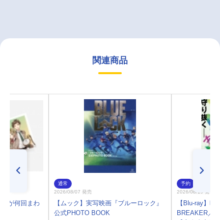
関連商品
通常
予約
2026/08/07 発売
2026/08/19 発売
地球が何回まわ
【ムック】実写映画『ブルーロック』
【Blu-ray】
公式PHOTO BOOK
BREAKER