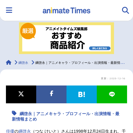
HOME
ランキング
アニメ
声優
ラジオ
みんなの声
グッズ
映画
animateTimes
綱啓永
綱啓永｜アニメキャラ・プロフィール・出演情報・最新情報まとめ
更新：2025-12-16
マンガ・ラノベ
ゲーム・アプリ
音楽
コスプレ
2.5次元
配信・Vtuber
トレンド
無料マンガ
綱啓永｜アニメキャラ・プロフィール・出演情報・最
最新記事一覧
新情報まとめ
アニメ記事一覧
声優記事一覧
俳優
の
綱啓永
（つな けいと）さんは1998年12月24日生まれ、千