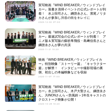
実写映画『WIND BREAKER／ウィンドブレイ
カー』落書き清掃イベントの公式レポートが到
着！ 水上恒司さん、綱啓永さん、濱尾ノリタ
カさんが参加し渋谷の街をキレイに
2025-12-02 07:00
実写映画『WIND BREAKER／ウィンドブレイ
カー』最速試写会の公式レポートが到着！ ア
ニメ版＆実写版の蘇枋隼飛役・島﨑信長さんと
綱啓永さんが夢の共演
2025-11-21 10:20
映画『WIND BREAKER／ウィンドブレイカ
ー』特別映像「ストーリー篇」「キャラクター
篇」が解禁！ インタビューや撮影現場の裏
側、初出しの本編映像などを収録
2025-11-07 17:00
実写映画『WIND BREAKER／ウィンドブレイ
カー』水上恒司さん、木戸大聖さん、綱啓永さ
ん、JUNONさんら＜防風鈴＞1年生キャストの
クロストーク映像が公開！
2025-10-29 10:20