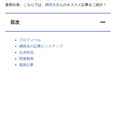
葉県出身。こちらでは、
綱啓永
さんのオススメ記事をご紹介！
アニメ映画一覧
実写化映画一覧
今期アニメ曜日別一覧
目次
春アニメ
夏アニメ
プロフィール
秋アニメ
冬アニメ
綱啓永の記事ピックアップ
出演作品
男性声優/女性声優一覧
関連動画
最新記事
FOLLOW US