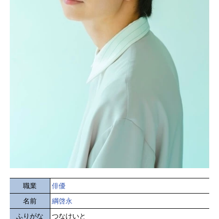
職業
俳優
名前
綱啓永
ふりがな
つなけいと