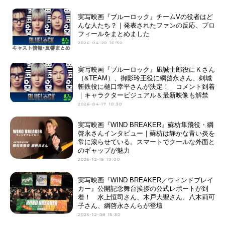
実写映画『ブルーロック』チームVの役者はど
んな人たち？｜発表されたファンの反応、プロ
フィールをまとめました
2026-04-20 16:30
実写映画『ブルーロック』凪誠士郎役にＫさん
（&TEAM）、御影玲王役に綱啓永さん、剣城
斬鉄役に樋口幸平さんが決定！ コメント到着
｜キャラクタービジュアル＆最新映像も解禁
2026-04-17 10:30
実写映画『WIND BREAKER』蘇枋隼飛役・綱
啓永さんインタビュー｜蘇枋は静かな青い炎を
常に滾らせている。スマートでクールな外面と
のギャップが魅力
2025-12-15 19:00
実写映画『WIND BREAKER／ウィンドブレイ
カー』公開記念舞台挨拶の公式レポートが到
着！ 水上恒司さん、木戸大聖さん、八木莉可
子さん、綱啓永さんらが登壇
2025-12-08 15:30