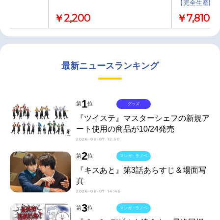
【完全生産限
￥2,200
￥7,810
最新ニュースランキング
1
第
位
グッズ
『ツイステ』マスターシェフの新規ア
ート使用の商品が10/24発売
2026-08-07 12:50
2
第
位
マンガ・ラノベ
『キスあと』第3話あらすじ＆場面写
真
2026-08-07 14:45
3
第
位
マンガ・ラノベ