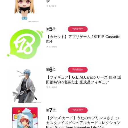
や
￥3,927
5
第
位
予約受付中
【カセット】アプリゲーム 18TRIP Cassette
#14
￥8,800
6
第
位
予約受付中
【フィギュア】G.E.M.Caratシリーズ 銀魂 坂
田銀時Ver.攘夷志士 完成品フィギュア
￥7,480
7
第
位
予約受付中
【グッズ-カード】うたの☆プリンスさまっ♪
カスタマイズビジュアルカードコレクション
Best Shots from Everyday Life Ver.