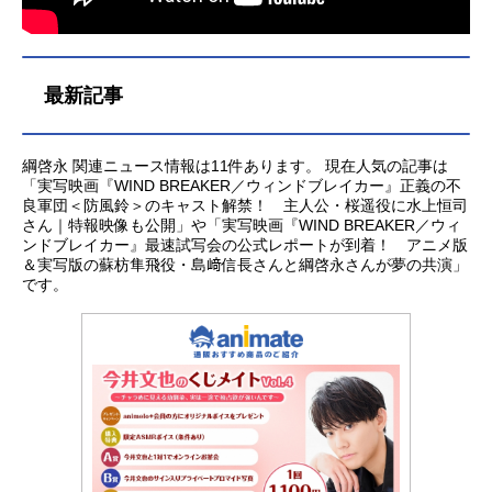
員会『ネムルバカ』公式サイト...
最新記事
綱啓永 関連ニュース情報は11件あります。 現在人気の記事は
「実写映画『WIND BREAKER／ウィンドブレイカー』正義の不
良軍団＜防風鈴＞のキャスト解禁！ 主人公・桜遥役に水上恒司
さん｜特報映像も公開」や「実写映画『WIND BREAKER／ウィ
ンドブレイカー』最速試写会の公式レポートが到着！ アニメ版
＆実写版の蘇枋隼飛役・島﨑信長さんと綱啓永さんが夢の共演」
です。