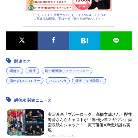
【くじメイト】今井文也のくじメイトVol.4～チャラめ
に見える幼馴染、実は一途で独占欲が強いんです～
関連タグ
綱啓永
俳優
騎士竜戦隊リュウソウジャー
恋わずらいのエリー
ネムルバカ
映画「女神降臨」
綱啓永 関連ニュース
実写映画『ブルーロック』高橋文哉さん・櫻井
海音さんらキャストが「週刊少年マガジン」両
面表紙をジャック！ 実写俳優×声優対談も実
現
2026-07-30 20:30