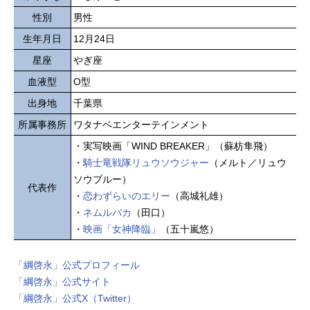
性別
男性
生年月日
12月24日
星座
やぎ座
血液型
O型
出身地
千葉県
所属事務所
ワタナベエンターテインメント
・実写映画「WIND BREAKER」（蘇枋隼飛）
・
騎士竜戦隊リュウソウジャー
（メルト／リュウ
ソウブルー）
代表作
・
恋わずらいのエリー
（高城礼雄）
・
ネムルバカ
（田口）
・
映画「女神降臨」
（五十嵐悠）
「綱啓永」公式プロフィール
「綱啓永」公式サイト
「綱啓永」公式X（Twitter）