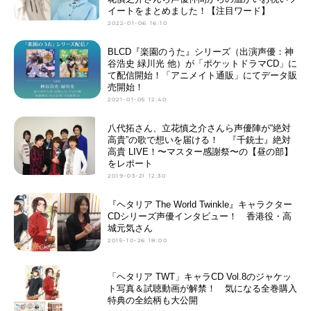
イートをまとめました！【注目ワード】
2022-01-06 16:10
BLCD『楽園のうた』シリーズ（出演声優：神
谷浩史 緑川光 他）が「ポケットドラマCD」に
て配信開始！「アニメイト通販」にてデータ販
売開始！
2021-01-05 12:40
八代拓さん、立花慎之介さんら声優陣が“絶対
高貴”の歌で想いを届ける！ 『千銃士』絶対
高貴 LIVE！〜マスター感謝祭〜の【昼の部】
をレポート
2019-03-21 12:30
『ヘタリア The World Twinkle』キャラクター
CDシリーズ声優インタビュー！ 香港役・高
城元気さん
2015-10-26 18:00
「ヘタリア TWT」キャラCD Vol.8のジャケッ
ト写真＆試聴動画が解禁！ 気になる全巻購入
特典の全絵柄も大公開