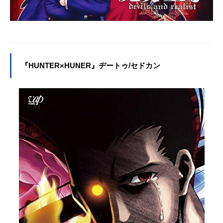
『HUNTER×HUNER』ヂートゥ/セドカン