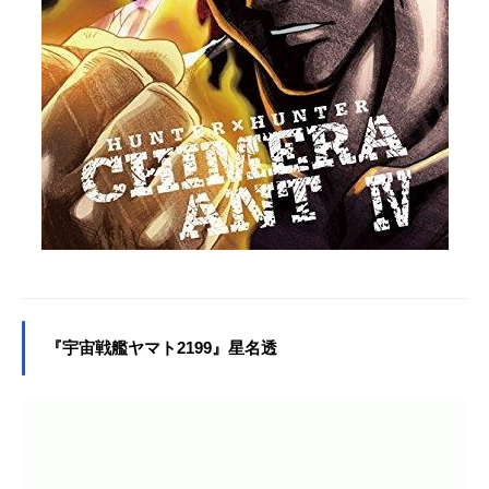
『宇宙戦艦ヤマト2199』星名透