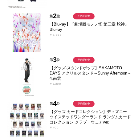
2
第
位
予約受付中
【Blu-ray】『劇場版モノノ怪 第三章 蛇神』
Blu-ray
￥9,900
3
第
位
予約受付中
【グッズ-スタンドポップ】SAKAMOTO
DAYS アクリルスタンド～Sunny Afternoon～
4.南雲
￥2,200
4
第
位
予約受付中
【グッズ-カードコレクション】ディズニー
ツイステッドワンダーランド ランダムカード
コレクション クラブ・ウェアver.
￥400