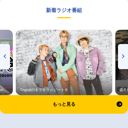
新着ラジオ番組
on
Trignalのキラキラ☆ビートＲ
森久
もっと見る