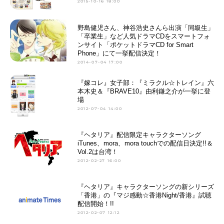
2015-10-16 18:00
野島健児さん、神谷浩史さんら出演「同級生」
「卒業生」など人気ドラマCDをスマートフォ
ンサイト「ポケットドラマCD for Smart
Phone」にて一挙配信決定！
2014-07-04 17:00
『嫁コレ』女子部：『ミラクル☆トレイン』六
本木史＆『BRAVE10』由利鎌之介が一挙に登
場
2012-07-04 14:00
『ヘタリア』配信限定キャラクターソング
iTunes、mora、mora touchでの配信日決定!!＆
Vol.2は台湾！
2012-02-27 16:00
『ヘタリア』キャラクターソングの新シリーズ
「香港」の『マジ感動☆香港Night/香港』試聴
配信開始！!!
2012-02-07 12:12