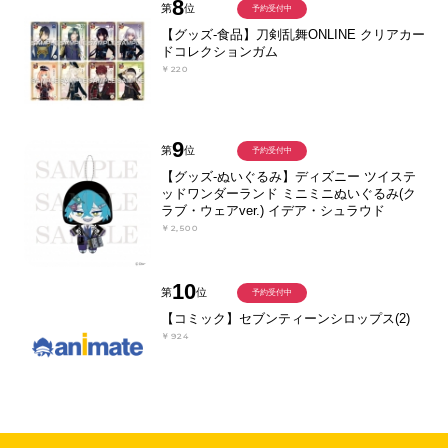
8
第
位
予約受付中
【グッズ-食品】刀剣乱舞ONLINE クリアカー
ドコレクションガム
￥220
9
第
位
予約受付中
【グッズ-ぬいぐるみ】ディズニー ツイステ
ッドワンダーランド ミニミニぬいぐるみ(ク
ラブ・ウェアver.) イデア・シュラウド
￥2,500
10
第
位
予約受付中
【コミック】セブンティーンシロップス(2)
￥924