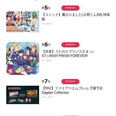
5
第
位
予約受付中
【コミック】魔入りました!入間くん(50) 特装
版
￥3,850
6
第
位
予約受付中
【音楽】うたの☆プリンスさまっ♪
ST☆RISH PRISM FOREVER!
￥1,650
7
第
位
予約受付中
【NS2】ファイアーエムブレム 万紫千紅
Dagdan Collection
￥14,979