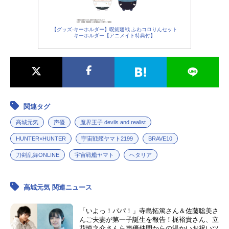
【グッズ-キーホルダー】呪術廻戦 ふわコロりんセット
キーホルダー【アニメイト特典付】
関連タグ
高城元気
声優
魔界王子 devils and realist
HUNTER×HUNTER
宇宙戦艦ヤマト2199
BRAVE10
刀剣乱舞ONLINE
宇宙戦艦ヤマト
ヘタリア
高城元気 関連ニュース
「いよっ！パパ！」寺島拓篤さん＆佐藤聡美さ
んご夫妻が第一子誕生を報告！梶裕貴さん、立
花慎之介さんら声優仲間からの温かいお祝いツ