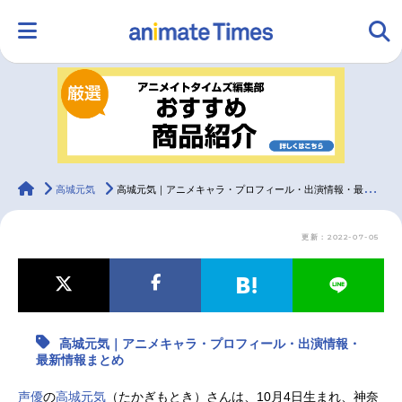
HOME
ランキング
アニメ
声優
ラジオ
みんなの声
グッズ
映画
animateTimes
高城元気
高城元気｜アニメキャラ・プロフィール・出演情報・最新情報まとめ
更新：2022-07-05
マンガ・ラノベ
ゲーム・アプリ
音楽
コスプレ
2.5次元
配信・Vtuber
トレンド
無料マンガ
高城元気｜アニメキャラ・プロフィール・出演情報・
最新記事一覧
最新情報まとめ
アニメ記事一覧
声優記事一覧
声優
の
高城元気
（たかぎもとき）さんは、10月4日生まれ、神奈