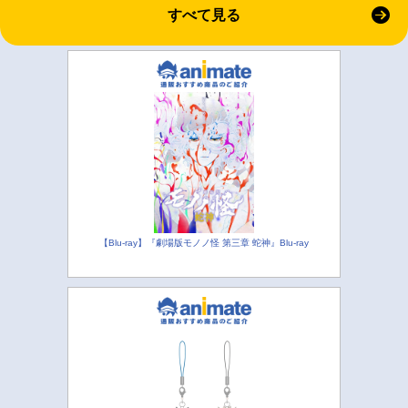
すべて見る
【Blu-ray】『劇場版モノノ怪 第三章 蛇神』Blu-ray