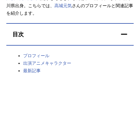
川県出身。こちらでは、
高城元気
さんのプロフィールと関連記事
アニメ映画一覧
実写化映画一覧
を紹介します。
今期アニメ曜日別一覧
目次
春アニメ
夏アニメ
秋アニメ
冬アニメ
プロフィール
出演アニメキャラクター
男性声優/女性声優一覧
最新記事
FOLLOW US