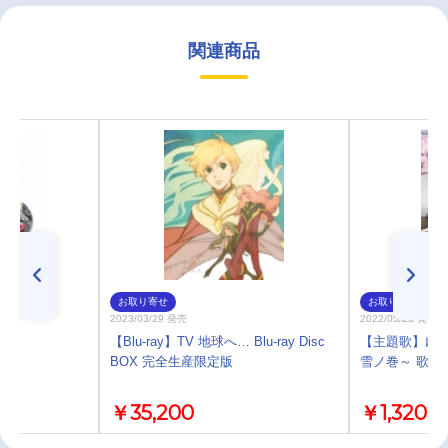
関連商品
お取り寄せ
お取り寄せ
2023/03/29 発売
2022/05/25 発売
6
【Blu-ray】TV 地球へ… Blu-ray Disc
【主題歌】劇場版
BOX 完全生産限定版
雪ノ巻～ 歌詠
￥35,200
￥1,320