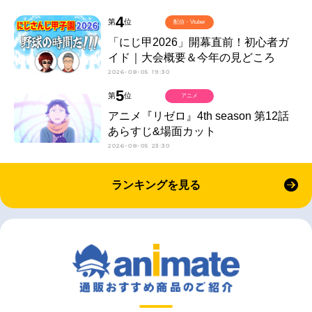
4
第
位
配信・Vtuber
「にじ甲2026」開幕直前！初心者ガ
イド｜大会概要＆今年の見どころ
2026-08-05 19:30
5
第
位
アニメ
アニメ『リゼロ』4th season 第12話
あらすじ&場面カット
2026-08-05 23:30
ランキングを見る