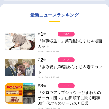
最新ニュースランキング
1
第
位
アニメ
『無職転生Ⅲ』第7話あらすじ＆場面
カット
2026-08-05 19:01
2
第
位
アニメ
『きみ愛』第6話あらすじ＆場面カッ
ト
2026-08-05 18:02
3
第
位
アニメ
『グロウアップショウ ～ひまわりの
サーカス団～』山田順子に聞く昭和
30年代ごろのサーカスと日常
2026-08-05 20:00