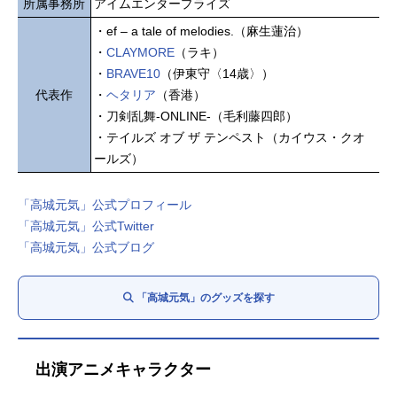
所属事務所
アイムエンタープライズ
・ef – a tale of melodies.（麻生蓮治）
・
CLAYMORE
（ラキ）
・
BRAVE10
（伊東守〈14歳〉）
代表作
・
ヘタリア
（香港）
・刀剣乱舞-ONLINE-（毛利藤四郎）
・テイルズ オブ ザ テンペスト（カイウス・クオ
ールズ）
「高城元気」公式プロフィール
「高城元気」公式Twitter
「高城元気」公式ブログ
「高城元気」のグッズを探す
出演アニメキャラクター