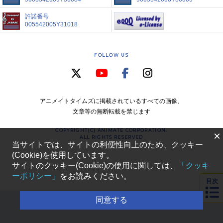
許諾番号
005542005Y31018
FOLLOW US
アニメイトタイムズに掲載されているすべての画像、
文章等の無断転載を禁じます
COPYRIGHT(C) ANIMATE CORPORATION.
×
ALL RIGHTS RESERVED
当サイトでは、サイトの利便性向上のため、クッキー
(Cookie)を使用しています。
サイトのクッキー(Cookie)の使用に関しては、
「クッキ
ーポリシー」
をお読みください。
目次
同意する