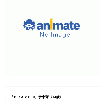
『ＢＲＡＶＥ10』伊東守〈14歳〉