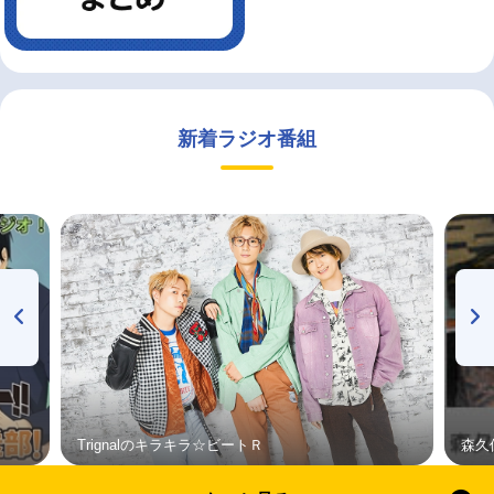
新着ラジオ番組
Trignalのキラキラ☆ビートＲ
森久