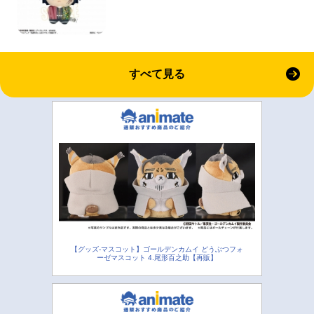
すべて見る
【グッズ-マスコット】ゴールデンカムイ どうぶつフォ
ーゼマスコット 4.尾形百之助【再販】