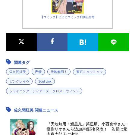
【コミック】ビビビコミック創刊記念号
関連タグ
佐久間紅美
声優
天地無用！
東京ミュウミュウ
ガングレイヴ
Soul Link
シャイニング・ティアーズ・クロス・ウィンド
佐久間紅美 関連ニュース
『天地無用！魎皇鬼』第伍期、小西克幸さん・
夏樹リオさんら追加声優6名発表！ 監督は元
永慶太郎氏に決定