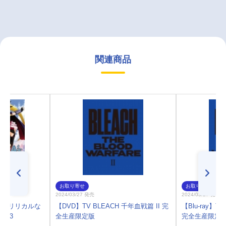
関連商品
お取り寄せ
お取り寄せ
2024/03/27 発売
2024/03/27 発売
少女リリカルな
【DVD】TV BLEACH 千年血戦篇 II 完
【Blu-ray】T
ジ03
全生産限定版
完全生産限定