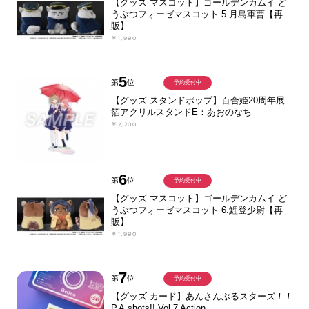
【グッズ-マスコット】ゴールデンカムイ ど
うぶつフォーゼマスコット 5.月島軍曹【再
販】
￥1,980
5
第
位
予約受付中
【グッズ-スタンドポップ】百合姫20周年展
箔アクリルスタンドE：あおのなち
￥2,200
6
第
位
予約受付中
【グッズ-マスコット】ゴールデンカムイ ど
うぶつフォーゼマスコット 6.鯉登少尉【再
販】
￥1,980
7
第
位
予約受付中
【グッズ-カード】あんさんぶるスターズ！！
P.A.shots!! Vol.7 Action