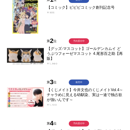
【コミック】ビビビコミック創刊記念号
￥935
2
第
位
予約受付中
【グッズ-マスコット】ゴールデンカムイ ど
うぶつフォーゼマスコット 4.尾形百之助【再
販】
￥1,980
3
第
位
発売中
【くじメイト】今井文也のくじメイトVol.4～
チャラめに見える幼馴染、実は一途で独占欲
が強いんです～
￥1,100
4
第
位
予約受付中