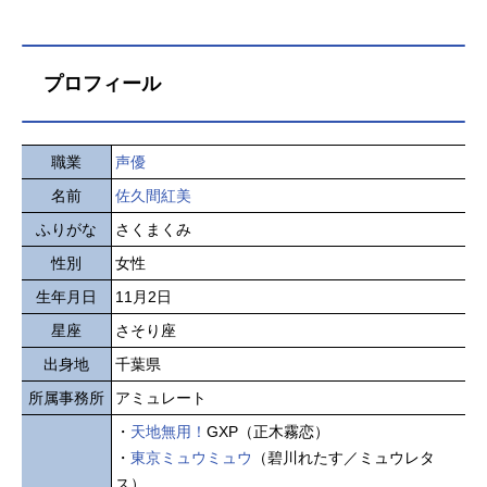
プロフィール
職業
声優
名前
佐久間紅美
ふりがな
さくまくみ
性別
女性
生年月日
11月2日
星座
さそり座
出身地
千葉県
所属事務所
アミュレート
・
天地無用！
GXP（正木霧恋）
・
東京ミュウミュウ
（碧川れたす／ミュウレタ
ス）