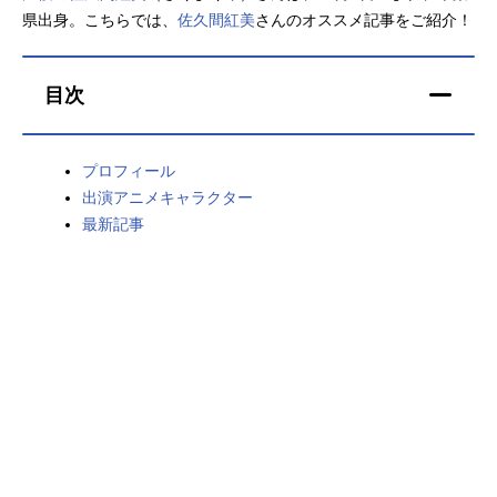
県出身。こちらでは、
佐久間紅美
さんのオススメ記事をご紹介！
アニメ映画一覧
実写化映画一覧
今期アニメ曜日別一覧
目次
春アニメ
夏アニメ
プロフィール
秋アニメ
冬アニメ
出演アニメキャラクター
最新記事
男性声優/女性声優一覧
FOLLOW US