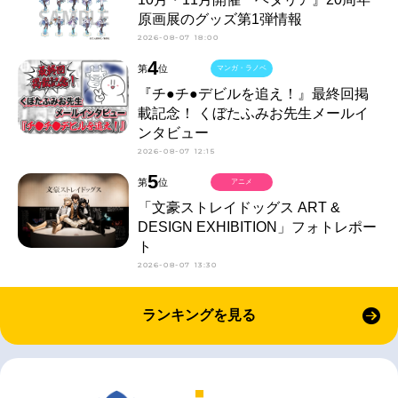
原画展のグッズ第1弾情報
2026-08-07 18:00
4
第
位
マンガ・ラノベ
『チ●チ●デビルを追え！』最終回掲
載記念！ くぼたふみお先生メールイ
ンタビュー
2026-08-07 12:15
5
第
位
アニメ
「文豪ストレイドッグス ART &
DESIGN EXHIBITION」フォトレポー
ト
2026-08-07 13:30
ランキングを見る