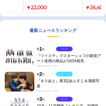
￥22,000
￥26,400
最新ニュースランキング
1
第
位
グッズ
『ツイステ』マスターシェフの新規ア
ート使用の商品が10/24発売
2026-08-07 12:50
2
第
位
マンガ・ラノベ
『キスあと』第3話あらすじ＆場面写
真
2026-08-07 14:45
3
第
位
グッズ
10月・11月開催『ヘタリア』20周年