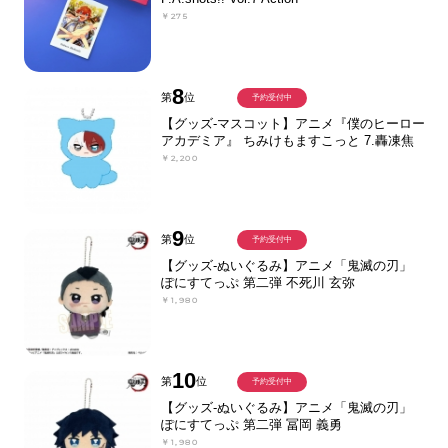
￥275
8
第
位
予約受付中
【グッズ-マスコット】アニメ『僕のヒーロー
アカデミア』 ちみけもますこっと 7.轟凍焦
￥2,200
9
第
位
予約受付中
【グッズ-ぬいぐるみ】アニメ「鬼滅の刃」
ぽにすてっぷ 第二弾 不死川 玄弥
￥1,980
10
第
位
予約受付中
【グッズ-ぬいぐるみ】アニメ「鬼滅の刃」
ぽにすてっぷ 第二弾 冨岡 義勇
￥1,980