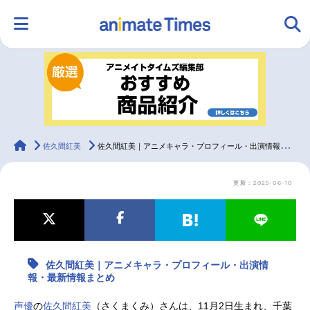
HOME
ランキング
アニメ
声優
ラジオ
みんなの声
グッズ
映画
animateTimes
佐久間紅美
佐久間紅美｜アニメキャラ・プロフィール・出演情報・最新情報まとめ
更新：2025-06-10
マンガ・ラノベ
ゲーム・アプリ
音楽
コスプレ
2.5次元
配信・Vtuber
トレンド
無料マンガ
佐久間紅美｜アニメキャラ・プロフィール・出演情
最新記事一覧
報・最新情報まとめ
アニメ記事一覧
声優記事一覧
声優
の
佐久間紅美
（さくまくみ）さんは、11月2日生まれ、千葉