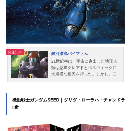
ー・アドベンチャー！作品名シュガ
ー・ラッシュ放送形態劇場版アニメ
スケジュール2013年3月23日（土）
キャストラルフ：山寺宏一ヴァネロ
ペ：諸星すみれフェリックス：花輪
英司カルホーン軍曹：田村聖子キャ
ンディ大王：多田野曜平スタッフ監
督：リッチ・ムーア製作：クラー
ク・スペンサー製作総指揮：ジョ
関連記事
銀河漂流バイファム
ン・ラセターストーリー：リッチ・
21世紀半ば、宇宙に進出した地球人
ムーア、フィル・ジョンストン、ジ
類は惑星クレアドとベルウィックに
ム・リードン脚本：フィル・ジョン
大規模な植民を行った。しかし、二
ストン、ジェニファー・リー音楽：
星に先住していた異星人ククトニア
ヘンリー・ジャックマンアート・デ
ンはこれを侵略とみなし人類への攻
ィレクター：マイク・ガブリエル共
撃を開始した。この戦いで家族と離
同アート・ディレクター：イアン・
ればなれになった13人の少年少女
機動戦士ガンダムSEED｜ダリダ・ローラハ・チャンドラ
グッディン...
は、力を合わせて地球軍の外宇宙練
II世
習艦ジェイナス号に搭乗し、宇宙へ
と旅立つ。搭載されていた「バイフ
ァム」などの人型兵器ラウンドバー