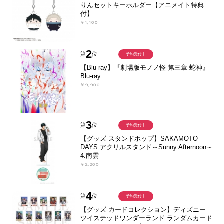
りんセットキーホルダー【アニメイト特典
付】
￥1,100
2
第
位
予約受付中
【Blu-ray】『劇場版モノノ怪 第三章 蛇神』
Blu-ray
￥9,900
3
第
位
予約受付中
【グッズ-スタンドポップ】SAKAMOTO
DAYS アクリルスタンド～Sunny Afternoon～
4.南雲
￥2,200
4
第
位
予約受付中
【グッズ-カードコレクション】ディズニー
ツイステッドワンダーランド ランダムカード