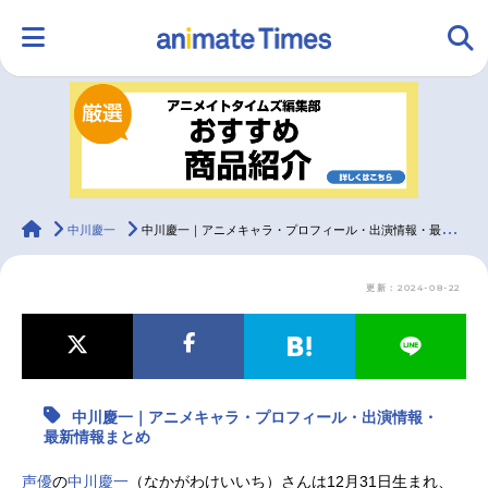
HOME
ランキング
アニメ
声優
ラジオ
みんなの声
グッズ
映画
animateTimes
中川慶一
中川慶一｜アニメキャラ・プロフィール・出演情報・最新情報まとめ
更新：2024-08-22
マンガ・ラノベ
ゲーム・アプリ
音楽
コスプレ
2.5次元
配信・Vtuber
トレンド
無料マンガ
中川慶一｜アニメキャラ・プロフィール・出演情報・
最新記事一覧
最新情報まとめ
アニメ記事一覧
声優記事一覧
声優
の
中川慶一
（なかがわけいいち）さんは12月31日生まれ、