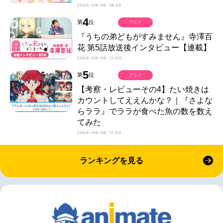
2026-08-06 18:55
4
第
位
アニメ
『うちの弟どもがすみません』寺澤百
花 第5話放送後インタビュー【連載】
2026-08-06 12:00
5
第
位
アニメ
【考察・レビューその4】たい焼きは
カウントしてええんかな？｜『さよな
らララ』でララが食べた魚の数を数え
てみた
2026-08-06 12:30
ランキングを見る