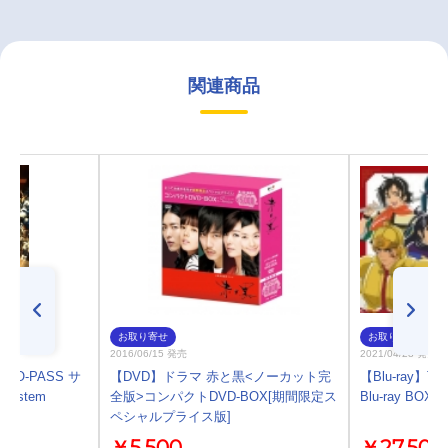
関連商品
お取り寄せ
お取り寄せ
2016/06/15 発売
2021/04/28 発売
CHO-PASS サ
【DVD】ドラマ 赤と黒<ノーカット完
【Blu-ray】
 System
全版>コンパクトDVD-BOX[期間限定ス
Blu-ray BOX
ペシャルプライス版]
￥5,500
￥27,500