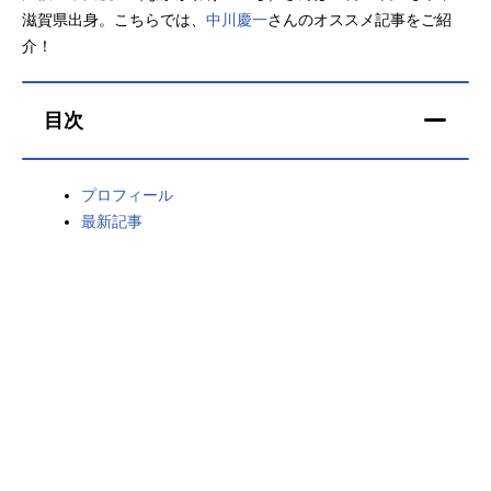
滋賀県出身。こちらでは、
中川慶一
さんのオススメ記事をご紹
アニメ映画一覧
実写化映画一覧
介！
今期アニメ曜日別一覧
目次
春アニメ
夏アニメ
秋アニメ
冬アニメ
プロフィール
最新記事
男性声優/女性声優一覧
FOLLOW US