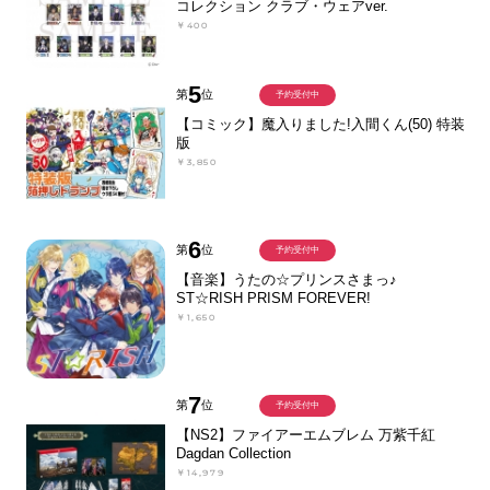
コレクション クラブ・ウェアver.
￥400
5
第
位
予約受付中
【コミック】魔入りました!入間くん(50) 特装
版
￥3,850
6
第
位
予約受付中
【音楽】うたの☆プリンスさまっ♪
ST☆RISH PRISM FOREVER!
￥1,650
7
第
位
予約受付中
【NS2】ファイアーエムブレム 万紫千紅
Dagdan Collection
￥14,979