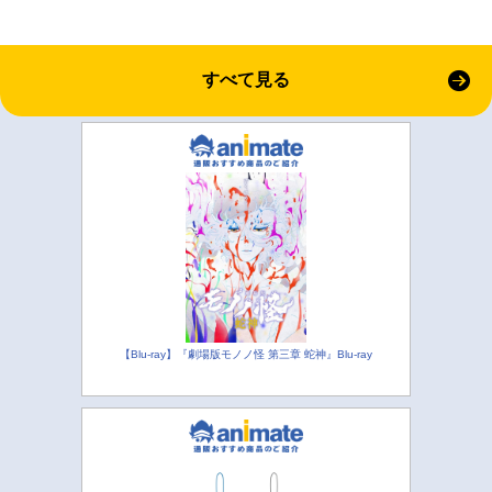
すべて見る
【Blu-ray】『劇場版モノノ怪 第三章 蛇神』Blu-ray