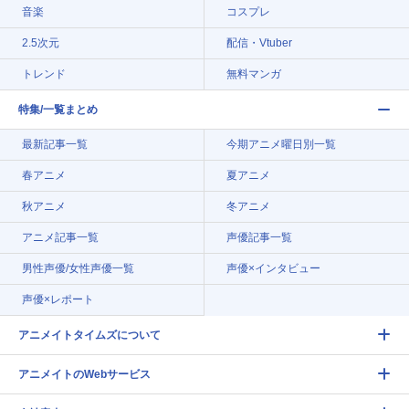
音楽
コスプレ
2.5次元
配信・Vtuber
トレンド
無料マンガ
特集/一覧まとめ
最新記事一覧
今期アニメ曜日別一覧
春アニメ
夏アニメ
秋アニメ
冬アニメ
アニメ記事一覧
声優記事一覧
男性声優/女性声優一覧
声優×インタビュー
声優×レポート
アニメイトタイムズについて
アニメイトのWebサービス