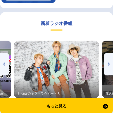
新着ラジオ番組
on
Trignalのキラキラ☆ビートＲ
森久
もっと見る