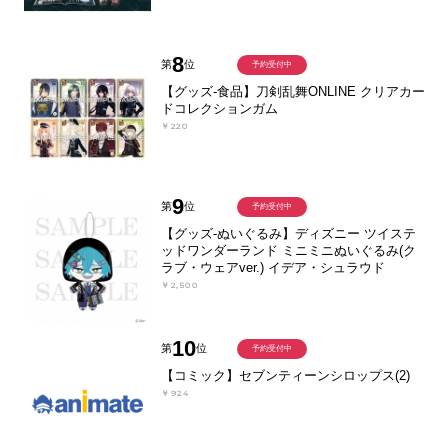
8
第
位
予約受付中
【グッズ-食品】刀剣乱舞ONLINE クリアカー
ドコレクションガム
￥220
9
第
位
予約受付中
【グッズ-ぬいぐるみ】ディズニー ツイステ
ッドワンダーランド ミニミニぬいぐるみ(ク
ラブ・ウェアver.) イデア・シュラウド
￥2,500
10
第
位
予約受付中
【コミック】セブンティーンシロップス(2)
￥924