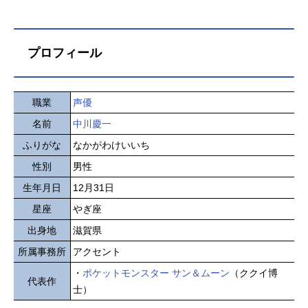
プロフィール
職業
声優
名前
中川慶一
ふりがな
なかがわけいいち
性別
男性
生年月日
12月31日
星座
やぎ座
出身地
滋賀県
所属事務所
アクセント
・
ポケットモンスター サン＆ムーン
（ククイ博
代表作
士）