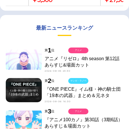
最新ニュースランキング
1
第
位
アニメ
アニメ『リゼロ』4th season 第12話
あらすじ&場面カット
2026-08-05 23:30
2
第
位
マンガ・ラノベ
『ONE PIECE』イム様・神の騎士団
「19本の武器」まとめ＆元ネタ
2026-08-06 16:30
3
第
位
アニメ
『アニメ100カノ』第30話（3期6話）
あらすじ＆場面カット