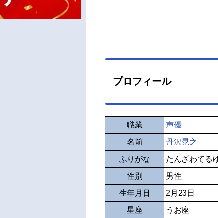
プロフィール
職業
声優
名前
丹沢晃之
ふりがな
たんざわてる
性別
男性
生年月日
2月23日
星座
うお座