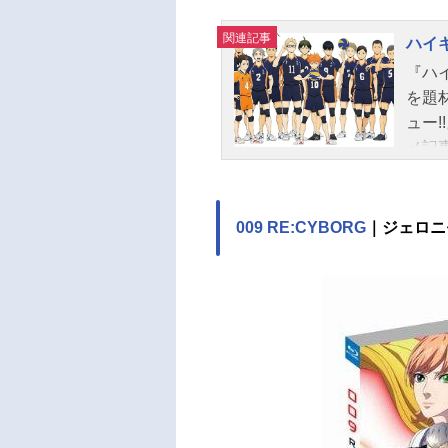
関連記事
ハイキ
『ハ
を題
ュー
メ記
009 RE:CYBORG
｜ジェロニ