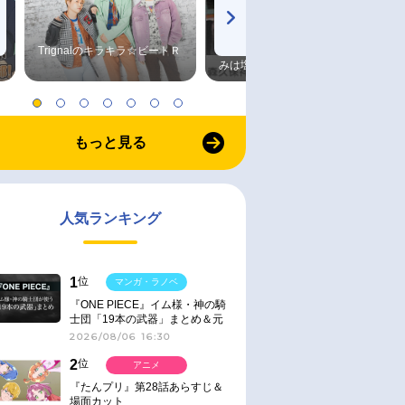
Trignalのキラキラ☆ビートＲ
森久保祥太郎×浪川大輔 つま
みは塩だけ
もっと見る
人気ランキング
1
位
マンガ・ラノベ
『ONE PIECE』イム様・神の騎
士団「19本の武器」まとめ＆元
ネタ
2026/08/06 16:30
2
位
アニメ
『たんプリ』第28話あらすじ＆
場面カット