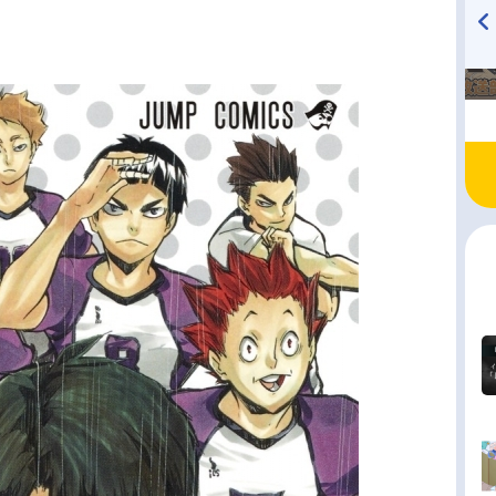
TVアニメ『戦隊大失格』
ハイキュー!! 烏野高校放送部!
radio 大直会 2nd season