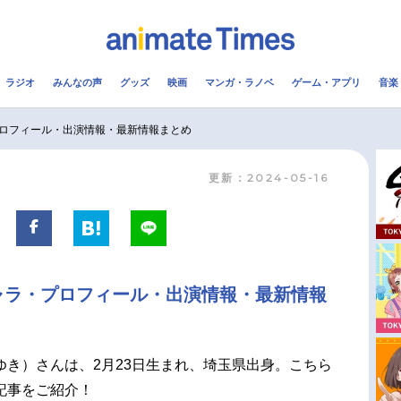
ラジオ
みんなの声
グッズ
映画
マンガ・ラノベ
ゲーム・アプリ
音楽
メ
声優
ラジオ
み
ロフィール・出演情報・最新情報まとめ
更新：2024-05-16
コスプレ
2.5次元
配信
アニメ映画一覧
今期アニメ曜日別一覧
実写化映画一覧
春アニメ
ャラ・プロフィール・出演情報・最新情報
男性声優/女性声優一覧
夏アニメ
FOLLOW US
ゆき）さんは、2月23日生まれ、埼玉県出身。こちら
記事をご紹介！