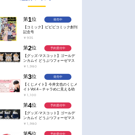
1
第
位
発売中
【コミック】ビビビコミック創刊
記念号
￥935
2
第
位
予約受付中
【グッズ-マスコット】ゴールデ
ンカムイ どうぶつフォーゼマス
コット 4.尾形百之助【再販】
￥1,980
3
第
位
発売中
【くじメイト】今井文也のくじメ
イトVol.4～チャラめに見える幼
馴染、実は一途で独占欲が強いん
￥1,100
です～
4
第
位
予約受付中
【グッズ-マスコット】ゴールデ
ンカムイ どうぶつフォーゼマス
コット 5.月島軍曹【再販】
￥1,980
5
第
位
予約受付中