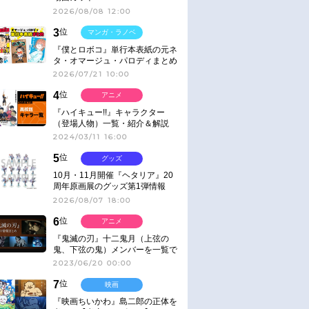
2026/08/08 12:00
3
位
マンガ・ラノベ
『僕とロボコ』単行本表紙の元ネ
タ・オマージュ・パロディまとめ
2026/07/21 10:00
4
位
アニメ
『ハイキュー!!』キャラクター
（登場人物）一覧・紹介＆解説
2024/03/11 16:00
5
位
グッズ
10月・11月開催『ヘタリア』20
周年原画展のグッズ第1弾情報
2026/08/07 18:00
6
位
アニメ
『鬼滅の刃』十二鬼月（上弦の
鬼、下弦の鬼）メンバーを一覧で
紹介＆解説（登場鬼の情報まと
2023/06/20 00:00
め）
7
位
映画
『映画ちいかわ』島二郎の正体を