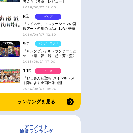
考える【考察・レビュー】
2026/08/03 12:00
8
位
グッズ
『ツイステ』マスターシェフの新
規アート使用の商品が10/24発売
2026/08/07 12:50
9
位
マンガ・ラノベ
『キングダム』キャラクターまと
め｜〈秦・韓・魏・趙・斉・燕〉
2025/08/21 17:00
10
位
アニメ
『おっさん剣聖II』メインキャス
ト陣による企画映像公開！
2026/08/07 18:00
ランキングを見る
アニメイト
通販ランキング