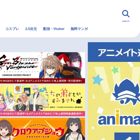
search
コスプレ
2.5次元
配信・Vtuber
無料マンガ
んなの声
グッズ
映画
・Vtuber
トレンド
無料マンガ
秋アニメ
冬アニメ