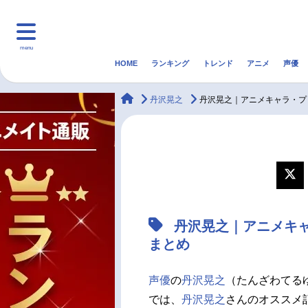
menu
HOME
ランキング
トレンド
アニメ
声優
HOME
ランキング
アニ
animateTimes
丹沢晃之
丹沢晃之｜アニメキャラ・プ
マンガ・ラノベ
ゲーム・アプリ
音楽
最新記事一覧
アニメ記事一覧
丹沢晃之｜アニメキ
声優記事一覧
まとめ
声優
の
丹沢晃之
（たんざわてる
では、
丹沢晃之
さんのオススメ