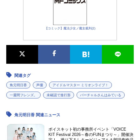
【コミック】魔法少女ノ魔女裁判(2)
関連タグ
角元明日香
声優
アイドルマスター ミリオンライブ！
一週間フレンズ。
未確認で進行形
バーチャルさんはみている
角元明日香 関連ニュース
ボイスキット初の事務所イベント「VOICE
KIT Festival 2026～春のFUNまつり～」開催決
定！ 撮り下ろしキービジュアル＆朗読劇作品