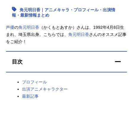
角元明日香｜アニメキャラ・プロフィール・出演情
アニメ映画一覧
実写化映画一覧
報・最新情報まとめ
今期アニメ曜日別一覧
声優
の
角元明日香
（かくもとあすか）さんは、1992年4月8日生
まれ、埼玉県出身。こちらでは、
角元明日香
さんのオススメ記事
春アニメ
夏アニメ
をご紹介！
秋アニメ
冬アニメ
目次
男性声優/女性声優一覧
FOLLOW US
プロフィール
出演アニメキャラクター
最新記事