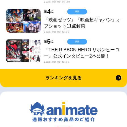
2026-08-09 07:30
4
第
位
映画
『映画ゼッツ』『映画超ギャバン』オ
フショット11点解禁
2026-08-09 12:00
5
第
位
映画
『THE RIBBON HERO リボンヒーロ
ー』公式インタビュー2本公開！
2026-08-09 12:00
ランキングを見る