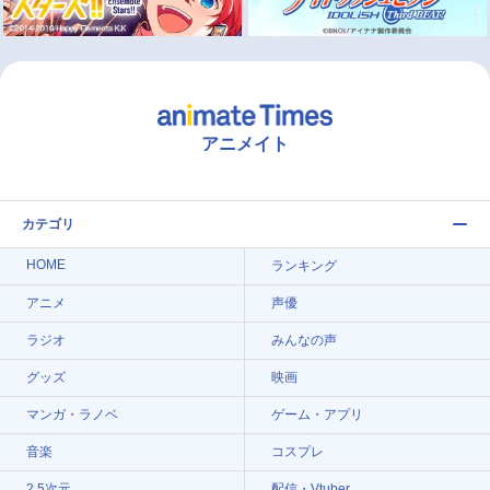
アニメイト
カテゴリ
HOME
ランキング
アニメ
声優
ラジオ
みんなの声
グッズ
映画
マンガ・ラノベ
ゲーム・アプリ
音楽
コスプレ
2.5次元
配信・Vtuber