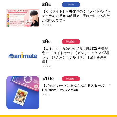
8
第
位
発売中
【くじメイト】今井文也のくじメイトVol.4～
チャラめに見える幼馴染、実は一途で独占欲
が強いんです～
￥1,100
9
第
位
予約受付中
【コミック】魔法少女ノ魔女裁判(2) 発売記
念 アニメイトセット【アクリルスタンド2種
セット購入用シリアル付き】【完全受注生
産】
￥2,684
10
第
位
予約受付中
【グッズ-カード】あんさんぶるスターズ！！
P.A.shots!! Vol.7 Action
￥275