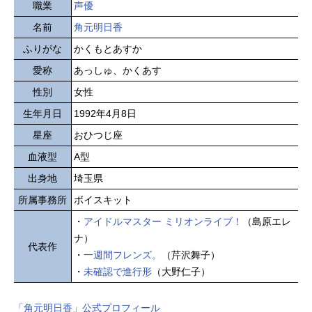
職業
声優
名前
角元明日香
ふりがな
かくもとあすか
愛称
あっしゅ、かくあす
性別
女性
生年月日
1992年4月8日
星座
おひつじ座
血液型
A型
出身地
埼玉県
所属事務所
ボイスキット
・
アイドルマスター ミリオンライブ！
（島原エレ
ナ）
代表作
・
一週間フレンズ。
（芹沢舞子）
・
未確認で進行形
（大野仁子）
「角元明日香」公式プロフィール