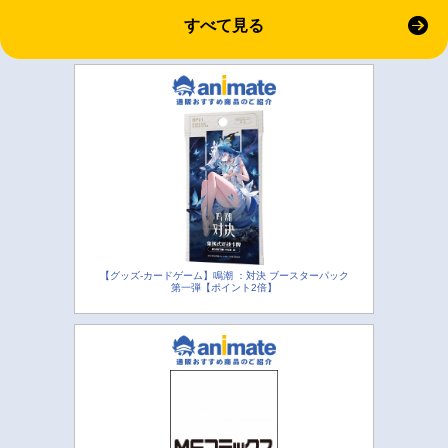
すべて見る
【グッズ-カードゲーム】鳴潮 ：対決 ブースターパック
第一弾【ポイント2倍】