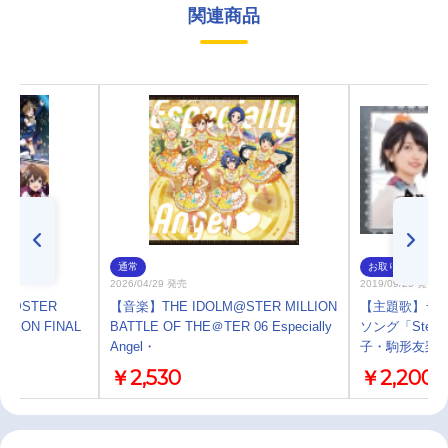
関連商品
通常
お取り寄せ
2026/04/29 発売
2019/09/25 発売
M@STER
【音楽】THE IDOLM@STER MILLION
【主題歌】ラジ
EASON FINAL
BATTLE OF THE＠TER 06 Especially
ソング「Step 
Angel・
子・駒形友梨
￥2,530
￥2,200