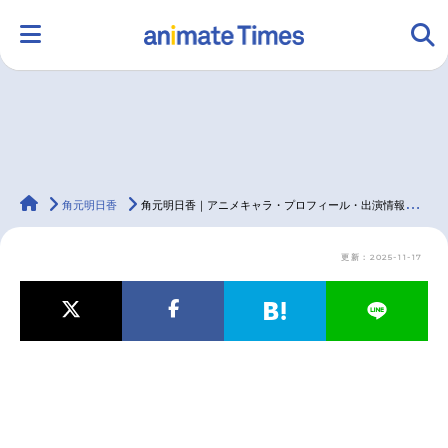
HOME
ランキング
アニメ
声優
animateTimes
ラジオ
みんなの声
グッズ
映画
角元明日香
角元明日香｜アニメキャラ・プロフィール・出演情報・最新情報まとめ
更新：2025-11-17
マンガ・ラノベ
ゲーム・アプリ
音楽
コスプレ
2.5次元
配信・Vtuber
トレンド
無料マンガ
最新記事一覧
アニメ記事一覧
声優記事一覧