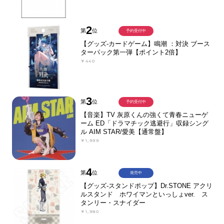
2
第
位
予約受付中
【グッズ-カードゲーム】鳴潮 ：対決 ブース
ターパック第一弾【ポイント2倍】
￥440
3
第
位
予約受付中
【音楽】TV 灰原くんの強くて青春ニューゲ
ーム ED「ドラマチック逃避行」収録シング
ル AIM STAR/愛美【通常盤】
￥1,999
4
第
位
発売中
【グッズ-スタンドポップ】Dr.STONE アクリ
ルスタンド ホワイマンといっしょver. ス
タンリー・スナイダー
￥1,980