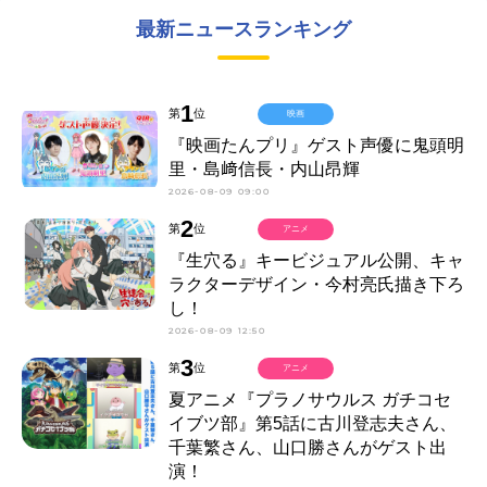
最新ニュースランキング
1
第
位
映画
『映画たんプリ』ゲスト声優に鬼頭明
里・島﨑信長・内山昂輝
2026-08-09 09:00
2
第
位
アニメ
『生穴る』キービジュアル公開、キャ
ラクターデザイン・今村亮氏描き下ろ
し！
2026-08-09 12:50
3
第
位
アニメ
夏アニメ『プラノサウルス ガチコセ
イブツ部』第5話に古川登志夫さん、
千葉繁さん、山口勝さんがゲスト出
演！