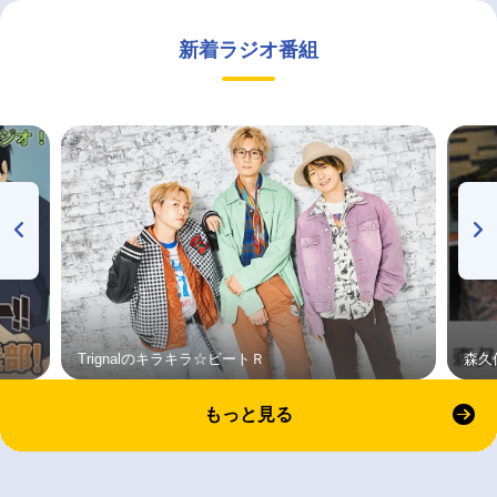
新着ラジオ番組
Trignalのキラキラ☆ビートＲ
森久
もっと見る