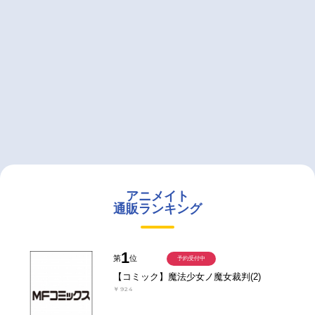
アニメイト
通販ランキング
1
第
位
予約受付中
【コミック】魔法少女ノ魔女裁判(2)
￥924