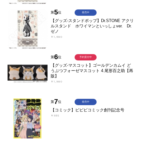
5
第
位
発売中
【グッズ-スタンドポップ】Dr.STONE アクリ
ルスタンド ホワイマンといっしょver. Dr.
ゼノ
￥1,980
6
第
位
予約受付中
【グッズ-マスコット】ゴールデンカムイ ど
うぶつフォーゼマスコット 4.尾形百之助【再
販】
￥1,980
7
第
位
発売中
【コミック】ビビビコミック創刊記念号
￥935