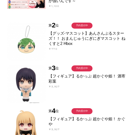
が強いんです～
￥1,100
2
第
位
予約受付中
【グッズ-マスコット】あんさんぶるスター
ズ！！ おまんじゅうにぎにぎマスコット ね
くすと2 Hbox
￥770
3
第
位
予約受付中
【フィギュア】るかっぷ 超かぐや姫！ 酒寄
彩葉
￥3,927
4
第
位
予約受付中
【フィギュア】るかっぷ 超かぐや姫！ かぐ
や
￥3,927