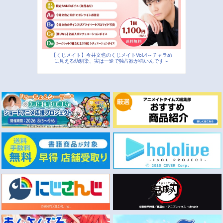
【くじメイト】今井文也のくじメイトVol.4～チャラめ
に見える幼馴染、実は一途で独占欲が強いんです～