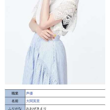
職業
声優
名前
大関英里
ふりがな
おおぜきえり