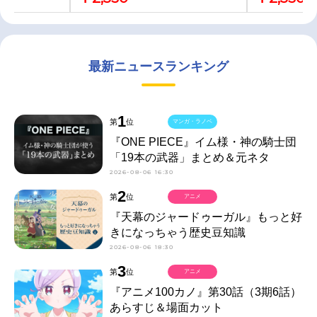
最新ニュースランキング
1
第
位
マンガ・ラノベ
『ONE PIECE』イム様・神の騎士団
「19本の武器」まとめ＆元ネタ
2026-08-06 16:30
2
第
位
アニメ
『天幕のジャードゥーガル』もっと好
きになっちゃう歴史豆知識
2026-08-06 18:30
3
第
位
アニメ
『アニメ100カノ』第30話（3期6話）
あらすじ＆場面カット