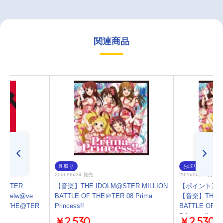
関連商品
即取り
お取り寄せ
2026/06/24 発売
2026/06/24 発売
M＠STER
【音楽】THE IDOLM@STER MILLION
【ポイント還元
E Twelw@ve
BATTLE OF THE＠TER 08 Prima
【音楽】THE ID
ETE THE@TER
Princess!!
BATTLE OF T
Princess!!
￥2,530
￥2,530