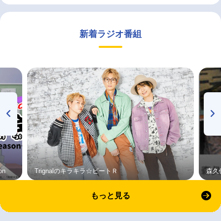
新着ラジオ番組
on
Trignalのキラキラ☆ビートＲ
森久
もっと見る