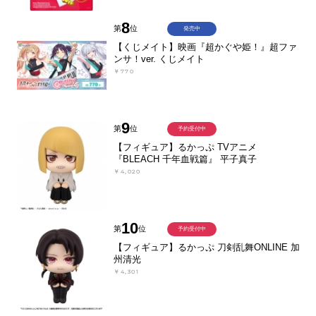
8
第
位
発売中
【くじメイト】映画『超かぐや姫！』超ファ
ンサ！ver. くじメイト
￥770
9
第
位
予約受付中
【フィギュア】るかっぷ TVアニメ
『BLEACH 千年血戦篇』 平子真子
￥4,020
10
第
位
予約受付中
【フィギュア】るかっぷ 刀剣乱舞ONLINE 加
州清光
￥4,301