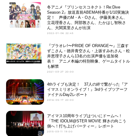
冬アニメ『プリンセスコネクト！Re:Dive
Season 2』放送直前ABEMA特番が1/10実施決
定！ 声優のM・A・Oさん、伊藤美来さん、
立花理香さん、阿部敦さん、たかはし智秋さ
ん、大関英里さんが出演
2022-01-06 22:45
『プラオレ!〜PRIDE OF ORANGE〜』三森す
ずこさん・徳井青空さん・上坂すみれさん・松
井恵理子さんら13名の出演声優を追加発
表！ アニメ本編の特別映像、ゲームタイトル
も解禁
2021-03-27 20:00
4thライブも決定！ 37人の絆で繋がった『ア
イマスミリオンライブ！』3rdライブツアーフ
ァイナルDay2レポート
2016-05-17 20:00
アイマス10周年ライブはついにドームへ！
「THE IDOLM@STER MOVIE 輝きの向こう
側へ！打ち上げパーティー」レポート
2015-03-11 19:00