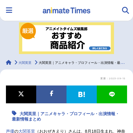
HOME
ランキング
アニメ
声優
ラジオ
みんなの声
グッズ
映画
animateTimes
大関英里
大関英里｜アニメキャラ・プロフィール・出演情報・最新情報まとめ
更新：2023-09-15
マンガ・ラノベ
ゲーム・アプリ
音楽
コスプレ
2.5次元
配信・Vtuber
トレンド
無料マンガ
大関英里｜アニメキャラ・プロフィール・出演情報・
最新記事一覧
最新情報まとめ
アニメ記事一覧
声優記事一覧
声優
の
大関英里
（おおぜきえり）さんは、8月18日生まれ、神奈