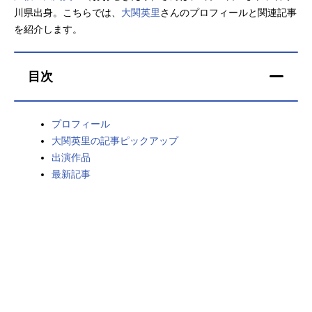
川県出身。こちらでは、
大関英里
さんのプロフィールと関連記事
アニメ映画一覧
実写化映画一覧
を紹介します。
今期アニメ曜日別一覧
目次
春アニメ
夏アニメ
秋アニメ
冬アニメ
プロフィール
大関英里の記事ピックアップ
男性声優/女性声優一覧
出演作品
最新記事
FOLLOW US