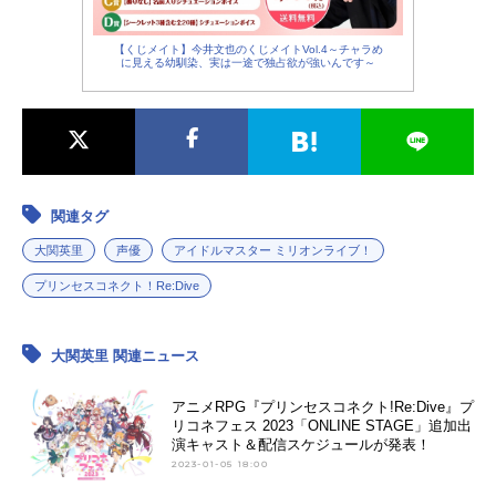
【くじメイト】今井文也のくじメイトVol.4～チャラめ
に見える幼馴染、実は一途で独占欲が強いんです～
関連タグ
大関英里
声優
アイドルマスター ミリオンライブ！
プリンセスコネクト！Re:Dive
大関英里 関連ニュース
アニメRPG『プリンセスコネクト!Re:Dive』プ
リコネフェス 2023「ONLINE STAGE」追加出
演キャスト＆配信スケジュールが発表！
2023-01-05 18:00