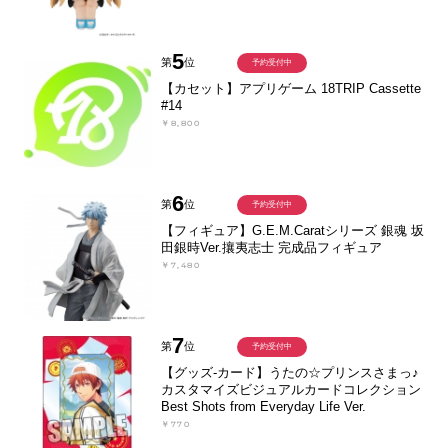
5
第
位
予約受付中
【カセット】アプリゲーム 18TRIP Cassette
#14
￥8,800
6
第
位
予約受付中
【フィギュア】G.E.M.Caratシリーズ 銀魂 坂
田銀時Ver.攘夷志士 完成品フィギュア
￥7,480
7
第
位
予約受付中
【グッズ-カード】うたの☆プリンスさまっ♪
カスタマイズビジュアルカードコレクション
Best Shots from Everyday Life Ver.
￥770