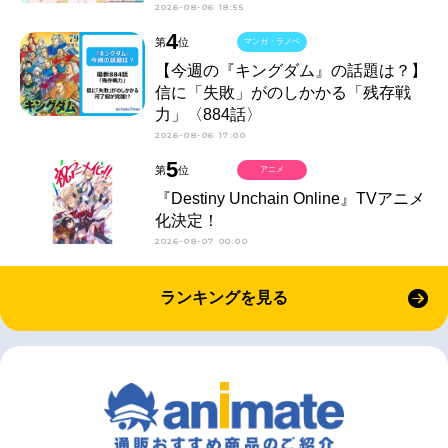
2026-08-06 18:55
4
第
位
マンガ・ラノベ
【今週の『キングダム』の話題は？】
信に「失敗」がのしかかる「残存戦
力」〈884話〉
2026-08-06 17:00
5
第
位
アニメ
『Destiny Unchain Online』TVアニメ
化決定！
2026-08-07 00:00
ランキングを見る