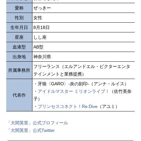
愛称
ぜっきー
性別
女性
生年月日
8月18日
星座
しし座
血液型
AB型
出身地
神奈川県
フリーランス（エルアンドエル・ビクターエンタ
所属事務所
テインメントと業務提携）
・牙狼〈GARO〉-炎の刻印-（アンナ・ルイス）
・
アイドルマスター ミリオンライブ！
（佐竹美奈
代表作
子）
・
プリンセスコネクト！Re:Dive
（アユミ）
「大関英里」公式プロフィール
「大関英里」公式Twitter