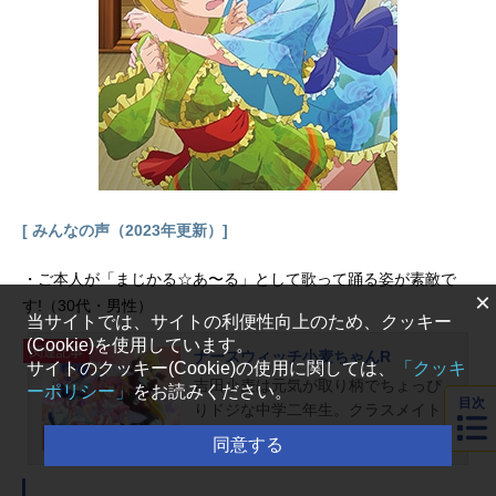
ーによる最高のゲーム冒険譚、ここ
に開幕!!作品名シャングリラ・フロン
ティア放送形態TVアニメスケジュー
ル2023年10月1日（日）～2024年3
月31日（日）TBS・MBS系にて話数
全25話キャストサンラク／陽務楽
郎：内田雄馬サイガ-0／斎賀玲：和
氣あず未アーサー・ペンシルゴン／
天音永遠：日笠陽子オイカッツォ／
[ みんなの声（2023年更新）]
魚臣慧：小市眞琴エムル：日高里菜
ヴァイスアッシュ：大塚明夫サイガ-
・ご本人が「まじかる☆あ〜る」として歌って踊る姿が素敵で
100／斎賀百：花守ゆみりアニマリ
×
す!（30代・男性）
ア：千本木彩花オルスロット：山下
当サイトでは、サイトの利便性向上のため、クッキー
誠一郎遠き日のセツナ：瀬戸麻沙美
(Cookie)を使用しています。
関連記事
墓守のウェザエモン：速水奨...
ナースウィッチ小麦ちゃんR
サイトのクッキー(Cookie)の使用に関しては、
「クッキ
吉田小麦は元気が取り柄でちょっぴ
ーポリシー」
をお読みください。
目次
りドジな中学二年生。クラスメイト
で親友の西園寺ここなや、男装アイ
同意する
ドルの如月ツカサとともにアイドル
活動をしているが、人気急上昇中の