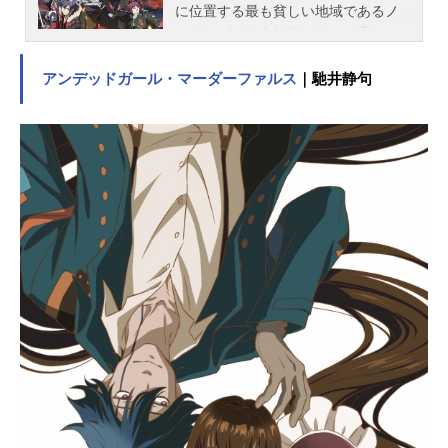
に位置する最も貧しい地域であるノ
ーザンブリア自治州で生まれ育った
少女ラヴィ。彼女は故郷を守るた
め、そして、かつて英雄として崇め
アンデッドガール・マーダーファルス
｜馳井静句
られながらノーザンブリアを裏切っ
た祖父・ヴラドと自身は違うのだと
証明するため、大陸最大の猟兵団と
して名高い《北の猟兵》に志願し任
務を遂行していた。任務に没頭する
あまり規律違反を繰り返すラヴィ
は、ある時、マーティ、イセリア、
タリオンと小隊を組まされ無謀とも
いえるエレボニア帝国への内偵任務
を命じられる。ノーザンブリアを脅
かす未知の存在《帝国の英雄》の情
報を掴むために―。作品名TheLegen
dofHeroes閃の軌跡NorthernWar放送
形態TVアニメスケジュール2023年1
月8日（日）～2023年3月26日（日）
TOKYOMXほか話数全12話キャスト