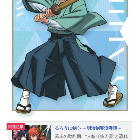
菜々：三宅麻理恵荒木比奈：田辺留
依イヴ・サンタクロース：松永あか
ね五十嵐響子：種﨑敦美一ノ瀬志
希：藍原ことみ市原仁奈：久野美咲
上田鈴帆：春野ななみ及川雫：のぐ
ちゆり大石泉：大木咲絵子大槻唯：
山下七海緒方智絵里：大空直美乙倉
悠貴：中島由貴片桐早苗：和氣あず
未上条春菜：長島光那神谷奈緒：松
井恵理子川島瑞樹：東山奈央神崎蘭
子：内田真礼喜多日菜子：深川芹亜
喜多見柚：武田羅梨沙多胡木村夏
樹：安野希世乃桐生つかさ：河瀬茉
希黒埼ちとせ：佐倉薫古賀小春：小
森結梨輿水幸子：竹達彩奈小関麗
奈：長野佑紀小早川紗枝：立花理香
小日向美穂：津田美波西園寺琴歌：
安齋由香里...
関連記事
るろうに剣心 －明治剣客浪漫譚－
幕末の動乱期、“人斬り抜刀斎”と恐れ