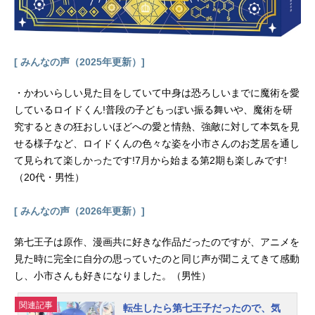
レクター：戸田貴之3DCGアニメーシ
ョンスーパーバイザー：堀正太郎3D
CGプロデューサー：飯島哲色彩設
計...
[ みんなの声（2025年更新）]
・かわいらしい見た目をしていて中身は恐ろしいまでに魔術を愛
しているロイドくん!普段の子どもっぽい振る舞いや、魔術を研
究するときの狂おしいほどへの愛と情熱、強敵に対して本気を見
せる様子など、ロイドくんの色々な姿を小市さんのお芝居を通し
て見られて楽しかったです!7月から始まる第2期も楽しみです!
（20代・男性）
[ みんなの声（2026年更新）]
第七王子は原作、漫画共に好きな作品だったのですが、アニメを
見た時に完全に自分の思っていたのと同じ声が聞こえてきて感動
し、小市さんも好きになりました。（男性）
関連記事
転生したら第七王子だったので、気