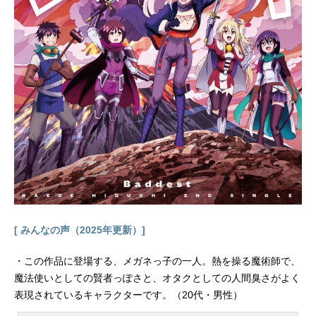
了を記念して、かねてより兄に誘わ
れていた＜InfiniteDendrogram＞を始
めるのだった──。作品名＜InfiniteDe
ndrogram＞-インフィニット・デンド
ログラム-放送形態TVアニメスケジュ
ール2020年1月9日（木）〜2020年4
月16日（木）AT-Xほか話数全13話キ
ャストレイ・スターリング（椋鳥玲
二）：斉藤壮馬ネメシス：大野柚布
子シュウ・スターリング：日野聡ル
ーク・ホームズ：小市眞琴バビロ
ン：高田憂希ユーゴー・レセップ
ス：村瀬歩キューコ：小倉唯マリ
ー・アドラー：日笠陽子スタッフ原
作：海道左近（HJ文庫／ホビージャ
[ みんなの声（2025年更新）]
パン）キャラクター原案：タイキ監
督：小林智樹キャラクターデザイ
・この作品に登場する、メガネっ子の一人。熱を操る魔術師で、
ン：中田正彦（WHITEFOX）シリー
魔法使いとしての賢者っぽさと、オタクとしての人間臭さがよく
ズ構成・脚本：百瀬祐一郎背景：プ
表現されているキャラクターです。（20代・男性）
ロダクション・アイ音楽：平松建治