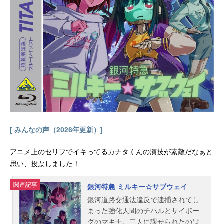
は250万部を突破！いま最も注目され
る“転生異世界ファンタジー“が満を持
してアニメ化！舞台となるのは獣や
魔人が巣食う異世界。本作では魔術
に通じる者たちが恐れを成すほどの
絶大な魔力を持つロイドが、自身の
興味の赴くままに魔術を学び、極め
ようと成長する姿が描かれていく。
ちょっぴりお気楽だけど、強大な力
で圧倒していく魔術バトルの爽快感
と迫力が詰まった、“第七王子“による
気ままな転生物語が今はじまる！
[ みんなの声（2026年更新）]
「俺は、魔術を楽しみたい、それだ
け...
アニメ上のセリフでイキってるカナタくんの演技が素敵だなぁと
思い、投票しました！
関連記事
銀河特急 ミルキー☆サブウェイ
銀河道路交通法違反で逮捕されてし
まった強化人間のチハルとサイボー
グのマキナ。二人に課せられたのは