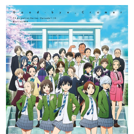
共に、怪物専門の探偵“鳥籠使い”とし
て数々の事件を解決しながら、鴉夜
の奪われた体を探してヨーロッパを
巡る―――。作品名アンデッドガー
ル・マーダーファルス放送形態TVア
ニメスケジュール2023年7月5日
（水）～2023年9月27日（水）フジ
テレビ「＋Ultra」にて話数全13話キ
ャスト輪堂鴉夜：黒沢ともよ真打津
軽：八代拓馳井静句：小市眞琴アニ
ー・ケルベル：鈴代紗弓シャーロッ
ク・ホームズ：三木眞一郎ジョン・
H・ワトソン：相沢まさきアルセー
ヌ・ルパン：宮野真守ファントム：
下野紘ジェームズ・モリアーティ：
横島亘アレイスター・クロウリー：
杉田智和カーミラ：近藤玲奈ヴィク
ター：山本格ジャック：斉藤壮馬ノ
ラ：内田真礼ヴェラ：花守ゆみりカ
ーヤ：中野さいまスタッフ原作：青