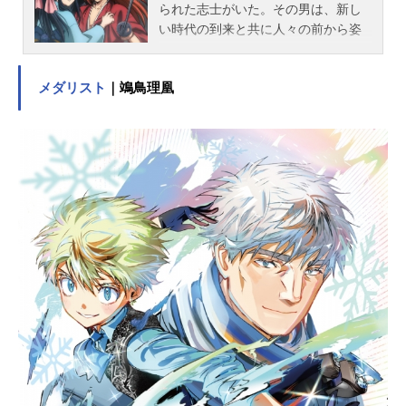
られた志士がいた。その男は、新し
い時代の到来と共に人々の前から姿
を消し去り、「最強」という名の伝
説と化していった。時は流れ――明
メダリスト
｜鴗鳥理凰
治十一年、東京下町。逆刃刀を腰に
下げ、不殺を誓う旅の剣客・緋村剣
心は、神谷活心流の師範代・神谷薫
と出会う。剣心は、活心流を騙る辻
斬り「人斬り抜刀斎」の事件を解決
したことをきっかけに、薫のもとに
居候することとなる。東京府士族出
身の明神弥彦、喧嘩屋を称する相楽
左之助といった仲間たちとの出会い
過去の因縁によって戦うこととなる
宿敵たちとの対峙。新しい時代を懸
命に生きる人々による明治剣客浪漫
譚、ここに開幕――！作品名るろう
に剣心－明治剣客浪漫譚－放送形態T
Vアニメシリーズるろうに剣心スケジ
ュール2023年7月6日（木）～2023年