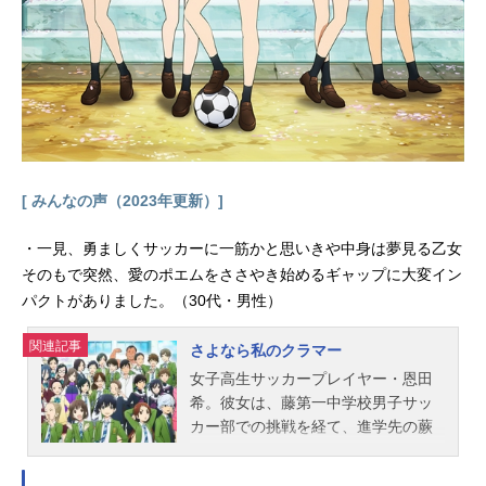
崎有吾「アンデッドガール・マーダ
ーファルス」（講談社タイガ刊）監
督：畠山守シリーズ構成：高木登キ
ャラクター原案：岩本ゼロゴキャラ
クターデザイン・総作画監督：伊藤
憲子サブキャラクターデザイン・
総...
[ みんなの声（2023年更新）]
・一見、勇ましくサッカーに一筋かと思いきや中身は夢見る乙女
そのもで突然、愛のポエムをささやき始めるギャップに大変イン
パクトがありました。（30代・男性）
関連記事
さよなら私のクラマー
女子高生サッカープレイヤー・恩田
希。彼女は、藤第一中学校男子サッ
カー部での挑戦を経て、進学先の蕨
青南高校で、待望の女子サッカー部
へ入部する。でも、そこは“ずっと地