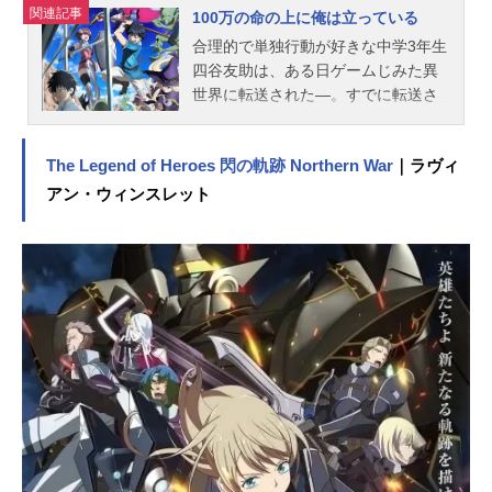
音響...
関連記事
100万の命の上に俺は立っている
合理的で単独行動が好きな中学3年生
四谷友助は、ある日ゲームじみた異
世界に転送された―。すでに転送さ
れていたクラスメイトの新堂衣宇、
箱崎紅末とともに3人目のプレイヤー
The Legend of Heroes 閃の軌跡 Northern War
｜ラヴィ
となった彼は、命を懸けたクエスト
に挑むことに。感情論を廃してすべ
アン・ウィンスレット
ての要素をフラットに、時には仲間
の命すら駒として扱う冷酷な四谷。
襲い来る魔物、厄介な事件、そして
暗躍する強敵からパーティの全滅を
防ぎ、このゲームをクリアすること
ができるのか？作品名100万の命の上
に俺は立っている放送形態TVアニメ
スケジュール2020年10月2日（金）
～2020年12月18日（金）TOKYOMX
ほか話数全12話キャスト四谷友助：
上村祐翔新堂衣宇：久保田梨沙（保
科李沙）箱崎紅末：和氣あず未時舘