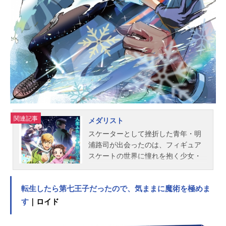
12月14日（木）フジテレビ“ノイタミ
ナ”ほか話数全24話キャスト緋村剣
心：斉藤壮馬神谷薫：高橋李依明神
弥彦：小市眞琴相良左之助：八代拓
高荷恵：大西沙織四乃森蒼紫：内田
雄馬斎藤一：日野聡般若：置鮎龍太
郎癋見：吉野裕行火男：落合福嗣式
尉：稲田徹スタッフ原作：和月伸宏
『るろうに剣心－明治剣客浪漫譚
－』（集英社ジャンプコミックス
刊）監督：山本秀世シリーズ構
関連記事
メダリスト
成・...
スケーターとして挫折した青年・明
浦路司が出会ったのは、フィギュア
スケートの世界に憧れを抱く少女・
結束いのり。リンクへの執念を秘め
たいのりに突き動かされ、司は自ら
転生したら第七王子だったので、気ままに魔術を極めま
コーチを引き受ける。才能を開花さ
せていくいのりと、指導者として成
す
｜ロイド
長していく司。タッグを組んだ二人
は栄光の“メダリスト”を目指す――!