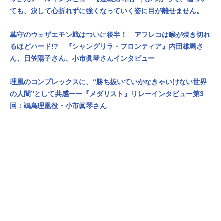
ても、決して心折れずに強くなっていく姿に目が離せません。
墓守のウェザエモン戦はついに後半！ アフレコは喉が焼き切れ
るほどハード!? 『シャングリラ・フロンティア』内田雄馬さ
ん、日笠陽子さん、小市眞琴さんインタビュー
理凰のコンプレックスに、“勝ち抜いていかなきゃいけない世界
の人間”として共感ーー『メダリスト』リレーインタビュー第3
回：鴗鳥理凰役・小市眞琴さん