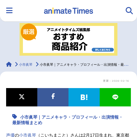
HOME
ランキング
アニメ
声優
ラジオ
みんなの声
グッズ
映画
animateTimes
小市眞琴
小市眞琴｜アニメキャラ・プロフィール・出演情報・最新情報まとめ
更新：2026-02-16
マンガ・ラノベ
ゲーム・アプリ
音楽
コスプレ
2.5次元
配信・Vtuber
トレンド
無料マンガ
小市眞琴｜アニメキャラ・プロフィール・出演情報・
最新記事一覧
最新情報まとめ
アニメ記事一覧
声優記事一覧
声優
の
小市眞琴
（こいちまこと）さんは2月17日生まれ、東京都