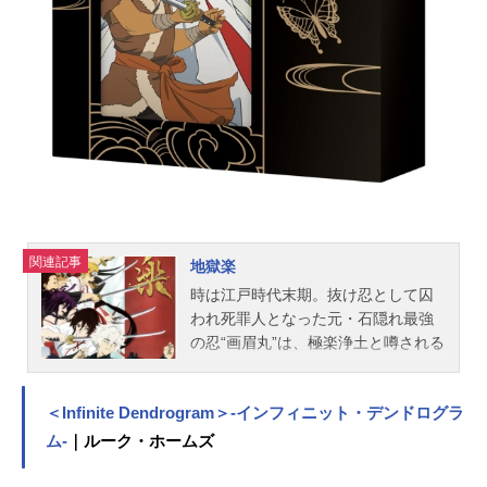
陽平／タイタン工業『銀河特急ミル
キー☆サブウェイ』公式サイト『銀
河特急ミルキー☆サブウェイ』公式X
（Twitter） 「銀河特急ミルキー☆サ
ブウェイ」のグッズを探す動画配信
情報【PR】※本ページは動画配信サ
ービスのプロモーションが含まれて
います。※詳細や最新の配信情報は
配信サービス公式サイトをご確認
く...
関連記事
地獄楽
時は江戸時代末期。抜け忍として囚
われ死罪人となった元・石隠れ最強
の忍“画眉丸”は、極楽浄土と噂される
島から「不老不死の仙薬」を持ち帰
れば無罪放免となれることを告げら
＜Infinite Dendrogram＞-インフィニット・デンドログラ
れる。画眉丸は最愛の妻と再会する
ため、打ち首執行人“山田浅ェ門佐
ム-
｜ルーク・ホームズ
切”とともに仙薬があるという島へ向
かうことに。島に上陸した画眉丸と