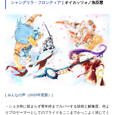
シャングリラ・フロンティア
｜オイカッツォ／魚臣慧
方大会止まり”の弱小校だった!?とこ
ろが、蕨青南には個性派の新入部員
がそろう。俊足のウィング・周防す
みれや、中学生全国3位のボランチ・
曽志崎緑、コーチには元日本代表の
レジェンド・能見奈緒子が加入！能
見は彼女たちの初戦に、最高の練習
試合をセッティングする。その相手
は、高校日本一の久乃木学園！次々
に現れる強豪チームを前に、蕨青南
は仲間と共に立ち向かっていく──！
ひとりぼっちでも、理解されなくて
も、男子と比べられても、心底、サ
ッカーが好きだから。出会うべくし
て出会った、純真のイレブンが目指
す、フットボールの頂点。いま、少
女達は、女子サッカーの未来を駆け
[ みんなの声（2025年更新）]
抜ける！作品名さよなら私のクラマ
ー放送形態TVアニメシリーズさよな
・ショタ枠に留まらず青年枠までカバーする技術と解像度。何よ
ら私のクラマースケジュール2021年
りプロゲーマーとしてのプライドをここまでかっこよく演じてく