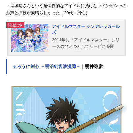
・結城晴さんという超個性的なアイドルに負けないドンピシャの
お声と演技が素晴らしかった（20代・男性）
関連記事
アイドルマスター シンデレラガール
ズ
2011年に『アイドルマスター』シリ
ーズのひとつとしてサービスを開
始。ゲーム展開からはじまり、ゲー
ム以外にもライブイベント、グッ
ズ、CD、ラジオなど幅広い展開を見
るろうに剣心 －明治剣客浪漫譚－
｜明神弥彦
せております。アプリゲーム『アイ
ドルマスターシンデレラガールズス
ターライトステージ』も現在好評配
信中です。作品名アイドルマスター
シンデレラガールズシリーズTHEIDO
LM＠STERキャスト島村卯月：大橋
彩香渋谷凛：福原綾香本田未央：原
紗友里相葉夕美：木村珠莉赤城みり
あ：黒沢ともよ浅利七海：井上ほの
花アナスタシア：上坂すみれ安部