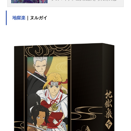
惑星間走行列車・通称ミルキー☆サ
ブウェイの清掃作業。簡単な任務の
地獄楽
｜ヌルガイ
はずだったが、やがて二人は大きな
事件に巻き込まれていってしまう！
意図なし！主義なし！主張なし！ノ
リで乗り切る前代未聞のスペースト
レインスペクタクル！！作品名銀河
特急ミルキー☆サブウェイ放送形態T
Vアニメスケジュール2025年7月3日
（木）〜2025年9月18日（木）TOKY
OMX・公式YouTubeにて話数全12話
キャストチハル：寺澤百花マキナ：
永瀬アンナリョーコ：小松未可子ア
カネ：金元寿子カナタ：小市眞琴カ
ート：内山昂輝マックス：山谷祥生
スタッフ監督・脚本・キャラクター
デザイン・制作：亀山陽平企画制
作：シンエイ動画主題歌「銀河系ま
で飛んで行け！」キャンディーズ公
開開始年＆季節2025夏アニメ(C)亀山