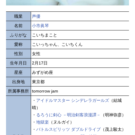
職業
声優
名前
小市眞琴
ふりがな
こいちまこと
愛称
こいっちゃん、こいちくん
性別
女性
生年月日
2月17日
星座
みずがめ座
出身地
東京都
所属事務所
tomorrow jam
・
アイドルマスター シンデレラガールズ
（結城
晴）
・
るろうに剣心 －明治剣客浪漫譚－
（明神弥彦）
・
地獄楽
（ヌルガイ）
・
バトルスピリッツ ダブルドライブ
（茂上駿太）