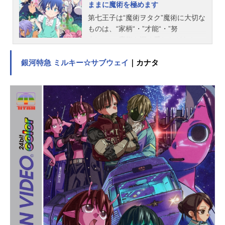
ままに魔術を極めます
第七王子は“魔術ヲタク”魔術に大切な
ものは、“家柄“・”才能“・”努
力“……。魔術を深く愛しながらも、
血筋と才能に恵まれずに非業の死を
遂げた“凡人“の魔術師。死の間際に
銀河特急 ミルキー☆サブウェイ
｜カナタ
「もっと魔術を極め、学びたかっ
た」と念じた男が転生したのは、強
い魔術の血統を持つサルーム王国の
第七王子・ロイドだった。過去の記
憶はそのままに、完璧な血筋と才能
を備えながら生まれ変わった彼は、
前世では成しえなかった想いを胸
に、桁外れの魔力で“気ままに魔術を
極める“無双ライフをエンジョイす
る！ライトノベルを原作とし、マン
ガアプリ「マガジンポケット」（講
談社）で連載を開始したコミカライ
ズはアプリ内セールスランキング１
位を記録し、シリーズ累計発行部数