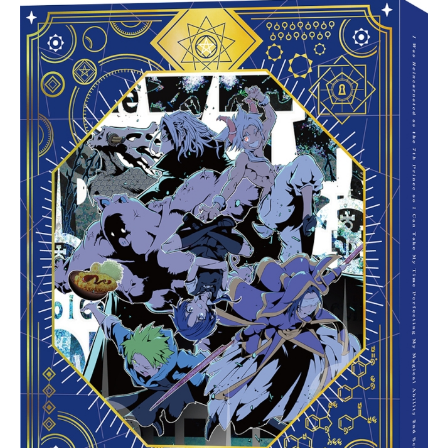
作品名メダリスト放送形態TVアニメ
スケジュール2025年1月4日（土）～
2025年3月29日（土）テレビ朝日系
にて話数全13話キャスト結束いの
り：春瀬なつみ明浦路司：大塚剛央
狼嵜光：市ノ瀬加那夜鷹純：内田雄
馬鴗鳥理凰：小市眞琴鴗鳥慎一郎：
坂泰斗三家田涼佳：木野日菜那智鞠
緒：戸田めぐみ大和絵馬：小岩井こ
とり蛇崩遊大：三宅貴大鹿本すず：
伊藤彩沙高峰瞳：加藤英美里結束の
ぞみ：小清水亜美瀬古間衛：村治学
スタッフ原作：つるまいかだ（講談
社「アフタヌーン」連載）監督：山
本靖貴シリーズ構成・脚本：花田十
輝キャラクターデザイン：亀山千夏
総作画監督：亀山千夏 伊藤陽祐フ
ィギュアスケート振付：鈴木明子フ
ィギュアスケート監督・3DCGディレ
クター：こうじ3DCGビジュアルディ