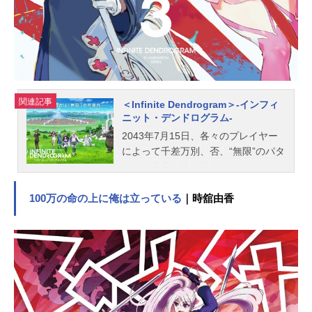
斐田裕子メイ：小原好美スタッフ原
作：賀来ゆうじ『地獄楽』(集英社ジ
ャンプコミックス刊全13巻)監...
関連記事
＜Infinite Dendrogram＞-インフィ
ニット・デンドログラム-
2043年7月15日、各々のプレイヤー
によって千差万別、否、“無限”のパタ
ーンの進化を辿る独自のシステム＜
エンブリオ＞を有するダイブ型VRM
MO＜InfiniteDendrogram＞が発売さ
100万の命の上に俺は立っている
｜時舘由香
れた。それまでのVRMMOが実現で
きず、技術的に不可能とされてきた
要素を備えていた＜InfiniteDendrogr
am＞は瞬く間に一大ムーブメントと
なって世界を席巻した。大学受験を
終えて東京で1人暮らしを始めた青
年・椋鳥玲二は、長い受験勉強の終