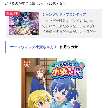
4月4日（日）～2021年6月27日
ださるのが本当に嬉しい。（20代・女性）
（日）TOKYOMXほか話数全13話キ
ャスト恩田希：島袋美由利越前佐
関連記事
シャングリラ・フロンティア
和：若山詩音周防すみれ：黒沢とも
「クソゲー以外をプレイするなん
よ曽志崎緑：悠木碧白鳥綾：古城門
て、いつ以来だろうな」ディスプレ
志帆田勢恵梨子：嶋村侑宮坂真琴：
イを使用するゲームが、レトロゲー
山田麻莉奈菊池類：前田玲奈岸歩：
ムに分類されるようになった、少し
和氣...
だけ未来の世界。この世界では、最
ナースウィッチ小麦ちゃんR
｜如月ツカサ
新のVR技術に内容が追いついていな
い、いわゆる“クソゲー”と呼ばれる作
品が大量にリリースされていた。そ
んな数多のクソゲーをクリアするこ
とに情熱を捧げてきた１人の“クソゲ
ーハンター”陽務楽郎。彼が次に挑ん
だのはクソゲーの対極、総プレイヤ
ー数3000万人の“神ゲー”『シャング
リラ・フロンティア』だった。集う
仲間、広がる世界。そして“宿敵”との
出会いが、彼の、全てのプレイヤー
の運命を変えていく!!最強クソゲーマ