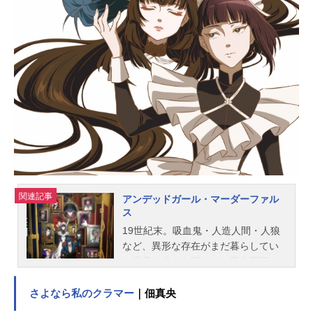
ラヴィアン・ウィンスレット：小市
眞琴マーティン・S・ロビンソン：中
村悠一イセリア・フロスト：ブリド
カットセーラ恵美タリオン・ドレイ
ク：小野友樹グラーク・グロマッシ
ュ：壤晴彦ジェイナ・ストーム：園
崎未恵ローガン・ムガード：近藤孝
行イバーノ：福島潤タック：木島隆
一リィン・シュバルツァー：内山昂
輝アルティナ・オライオン：水瀬い
のりギリアス・オズボーン：中田譲
治ル...
関連記事
アンデッドガール・マーダーファル
ス
19世紀末。吸血鬼・人造人間・人狼
など、異形な存在がまだ暮らしてい
た世界。首から下のない不老不死の
美少女探偵・輪堂鴉夜が、“鬼殺し”の
異名を持つ半人半鬼の真打津軽と、
さよなら私のクラマー
｜佃真央
彼女に付き従うメイドの馳井静句と