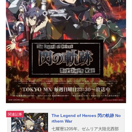
由香：小市眞琴カハベル：斎藤千和
スタッフ原作：山川直輝漫画：奈央
晃徳（講談社「別冊少年マガジン」
連載）監督：羽原久美子シリーズ構
成：吉岡たかをメインキャラクター
デザイン：小島えり 舛舘俊秀サブ
キャラクターデザイン：大場優子色
彩設計：渡辺亜紀美術監督：柴田聡
撮影監督：野村雪菜音響監督：矢野
さとし音楽：伊藤賢音楽制作：ラン
ティスアニメーション制作：MAHOF
ILM主題歌OP：「Antiworld」高槻か
なこED：「カルぺ・ディエム」Liy
u...
関連記事
The Legend of Heroes 閃の軌跡 No
rthern War
七耀暦1205年。ゼムリア大陸北西部