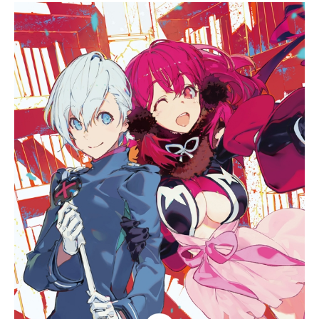
佐切に立ち塞がったのは、同じく仙
薬を求める死罪人たち。そして、島
に潜む未知の生物、人工的で不気味
な石像、島を統べる仙人たち......謎多
き島で、果たして画眉丸は仙薬を見
つけ出し、生きて帰ることが出来る
のか——!?作品名地獄楽放送形態TV
アニメスケジュール2023年4月1日
（土）～2023年7月1日（土）テレビ
東京ほか話数全13話キャスト画眉
丸：小林千晃山田浅ェ門佐切：花守
ゆみり亜左弔兵衛：木村良平山田浅
ェ門桐馬：小野賢章杠：高橋李依民
谷巌鉄斎：稲田徹山田浅ェ門付知：
市川蒼山田浅ェ門士遠：小林親弘山
田浅ェ門典坐：小林裕介ヌルガイ：
小市眞琴山田浅ェ門仙汰：山下大輝
山田浅ェ門衛善：古川慎山田浅ェ門
期聖：土岐隼一山田浅ェ門源嗣：ボ
ルケーノ太田天仙：諏訪部順一 甲