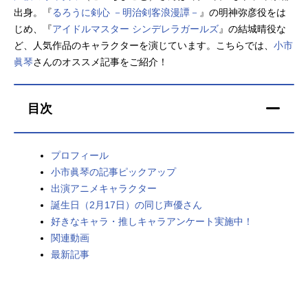
出身。『
るろうに剣心 －明治剣客浪漫譚－
』の明神弥彦役をは
アニメ映画一覧
実写化映画一覧
じめ、『
アイドルマスター シンデレラガールズ
』の結城晴役な
ど、人気作品のキャラクターを演じています。こちらでは、
小市
今期アニメ曜日別一覧
眞琴
さんのオススメ記事をご紹介！
春アニメ
夏アニメ
目次
秋アニメ
冬アニメ
男性声優/女性声優一覧
プロフィール
小市眞琴の記事ピックアップ
FOLLOW US
出演アニメキャラクター
誕生日（2月17日）の同じ声優さん
好きなキャラ・推しキャラアンケート実施中！
関連動画
最新記事