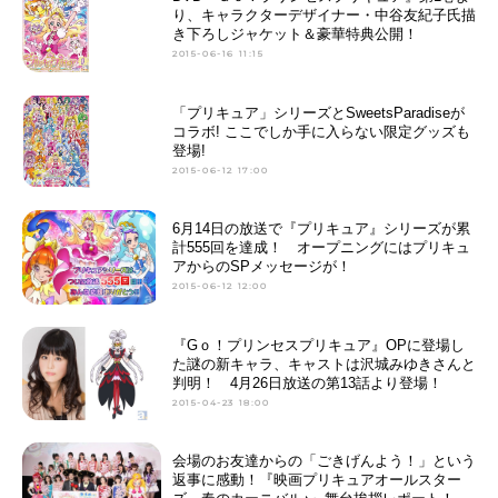
り、キャラクターデザイナー・中谷友紀子氏描
き下ろしジャケット＆豪華特典公開！
2015-06-16 11:15
「プリキュア」シリーズとSweetsParadiseが
コラボ! ここでしか手に入らない限定グッズも
登場!
2015-06-12 17:00
6月14日の放送で『プリキュア』シリーズが累
計555回を達成！ オープニングにはプリキュ
アからのSPメッセージが！
2015-06-12 12:00
『Gｏ！プリンセスプリキュア』OPに登場し
た謎の新キャラ、キャストは沢城みゆきさんと
判明！ 4月26日放送の第13話より登場！
2015-04-23 18:00
会場のお友達からの「ごきげんよう！」という
返事に感動！『映画プリキュアオールスター