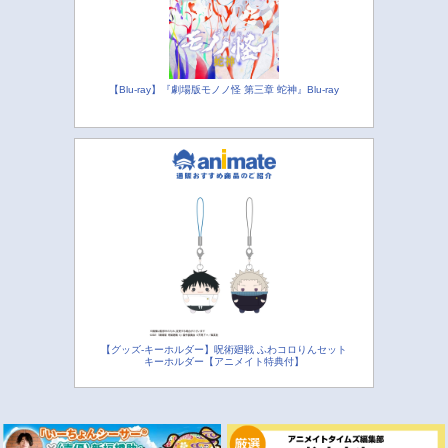
【Blu-ray】『劇場版モノノ怪 第三章 蛇神』Blu-ray
【グッズ-キーホルダー】呪術廻戦 ふわコロりんセット
キーホルダー【アニメイト特典付】