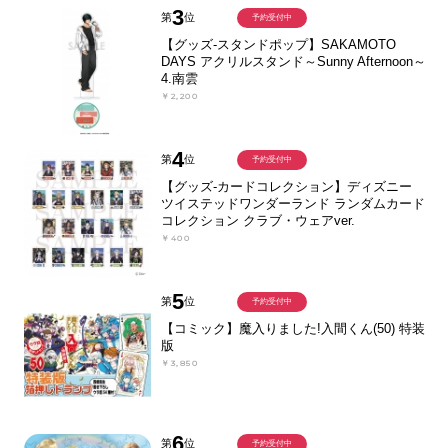
3
第
位
予約受付中
【グッズ-スタンドポップ】SAKAMOTO
DAYS アクリルスタンド～Sunny Afternoon～
4.南雲
￥2,200
4
第
位
予約受付中
【グッズ-カードコレクション】ディズニー
ツイステッドワンダーランド ランダムカード
コレクション クラブ・ウェアver.
￥400
5
第
位
予約受付中
【コミック】魔入りました!入間くん(50) 特装
版
￥3,850
6
第
位
予約受付中