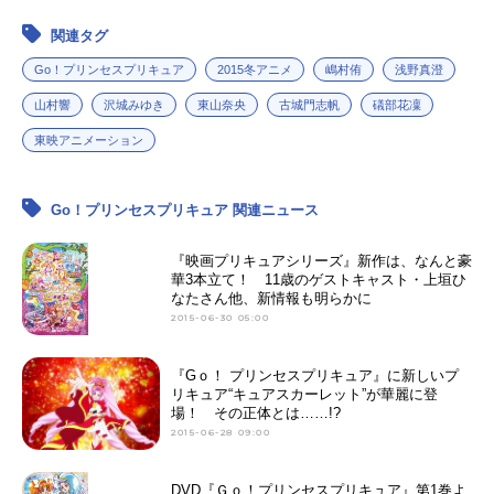
関連タグ
アニメ映画一覧
実写化映画一覧
Go！プリンセスプリキュア
2015冬アニメ
嶋村侑
浅野真澄
今期アニメ曜日別一覧
山村響
沢城みゆき
東山奈央
古城門志帆
礒部花凜
春アニメ
夏アニメ
東映アニメーション
秋アニメ
冬アニメ
Go！プリンセスプリキュア 関連ニュース
男性声優/女性声優一覧
『映画プリキュアシリーズ』新作は、なんと豪
華3本立て！ 11歳のゲストキャスト・上垣ひ
FOLLOW US
なたさん他、新情報も明らかに
2015-06-30 05:00
『Gｏ！ プリンセスプリキュア』に新しいプ
リキュア“キュアスカーレット”が華麗に登
場！ その正体とは……!?
2015-06-28 09:00
DVD『Ｇｏ！プリンセスプリキュア』第1巻よ