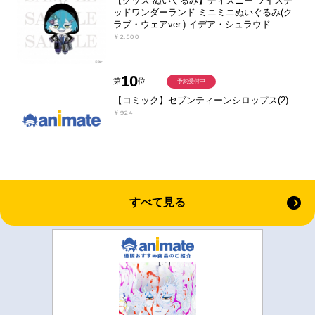
【グッズ-ぬいぐるみ】ディズニー ツイステ
ッドワンダーランド ミニミニぬいぐるみ(ク
ラブ・ウェアver.) イデア・シュラウド
￥2,500
10
第
位
予約受付中
【コミック】セブンティーンシロップス(2)
￥924
すべて見る