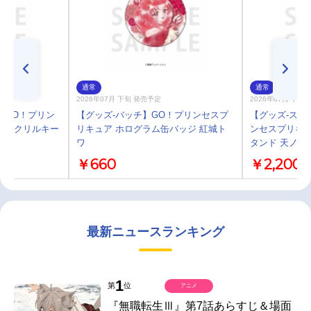
通常
通常
2026年07月 下旬 発売予定
2026年07月 下旬
】GO！プリン
【グッズ-バッチ】GO！プリンセスプ
【グッズ-スタ
ラアクリルキー
リキュア ホログラム缶バッジ 紅城ト
ンセスプリキュ
ワ
タンド 天ノ川
￥660
￥2,200
最新ニュースランキング
1
第
位
アニメ
『無職転生Ⅲ』第7話あらすじ＆場面