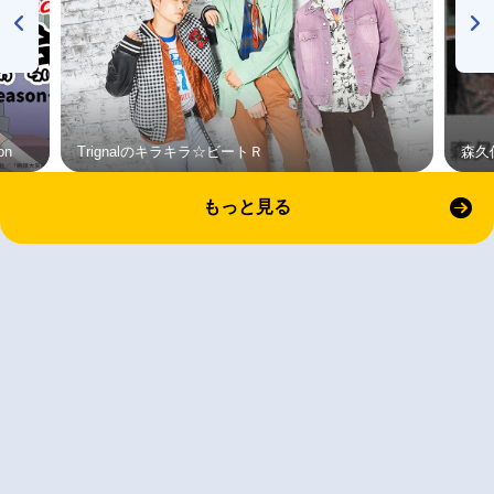
on
Trignalのキラキラ☆ビートＲ
森久
もっと見る