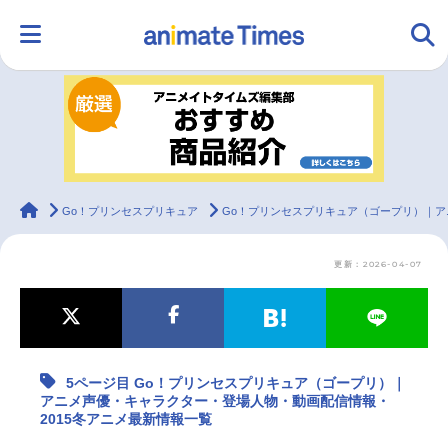
HOME
ランキング
アニメ
声優
ラジオ
みんなの声
グッズ
映画
animateTimes
Go！プリンセスプリキュア
Go！プリンセスプリキュア（ゴープリ）｜ア
更新：2026-04-07
マンガ・ラノベ
ゲーム・アプリ
音楽
コスプレ
2.5次元
配信・Vtuber
トレンド
無料マンガ
5ページ目 Go！プリンセスプリキュア（ゴープリ）｜
最新記事一覧
アニメ声優・キャラクター・登場人物・動画配信情報・
2015冬アニメ最新情報一覧
アニメ記事一覧
声優記事一覧