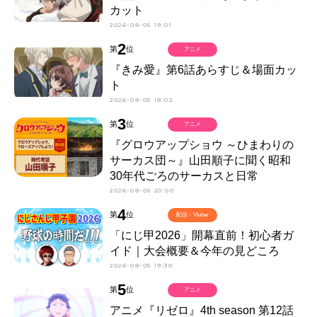
カット
2026-08-05 19:01
2
第
位
アニメ
『きみ愛』第6話あらすじ＆場面カッ
ト
2026-08-05 18:02
3
第
位
アニメ
『グロウアップショウ ～ひまわりの
サーカス団～』山田順子に聞く昭和
30年代ごろのサーカスと日常
2026-08-05 20:00
4
第
位
配信・Vtuber
「にじ甲2026」開幕直前！初心者ガ
イド｜大会概要＆今年の見どころ
2026-08-05 19:30
5
第
位
アニメ
アニメ『リゼロ』4th season 第12話