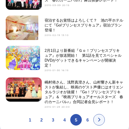
ズ 春のカーニバル♪』舞台挨拶レポート！
2015-03-09 20:15
宿泊するお覚悟はよろしくて？ 池の平ホテル
にて『Go!プリンセスプリキュア』宿泊プラン
登場！
2015-02-19 13:10
2月1日より新番組『Ｇｏ！プリンセスプリキ
ュア』が放送開始！ 第1話を見てスペシャル
DVDがゲットできるキャンペーンが開催決
定！
2015-01-30 16:15
嶋村侑さん、浅野真澄さん、山村響さん新キャ
ストが集結し、映画のゲスト声優にはオリエン
タルラジオが抜擢！『Go！プリンセスプリキ
ュア』＆『映画プリキュアオールスターズ 春
のカーニバル♪』合同記者会見レポート！
2015-01-29 20:00
1
2
3
4
5
6