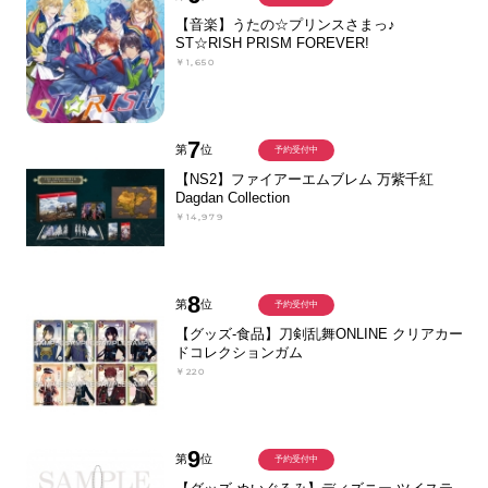
【音楽】うたの☆プリンスさまっ♪
ST☆RISH PRISM FOREVER!
￥1,650
7
第
位
予約受付中
【NS2】ファイアーエムブレム 万紫千紅
Dagdan Collection
￥14,979
8
第
位
予約受付中
【グッズ-食品】刀剣乱舞ONLINE クリアカー
ドコレクションガム
￥220
9
第
位
予約受付中