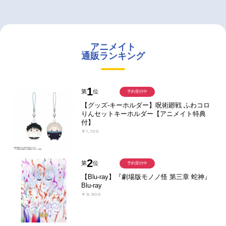
アニメイト
通販ランキング
1
第
位
予約受付中
【グッズ-キーホルダー】呪術廻戦 ふわコロ
りんセットキーホルダー【アニメイト特典
付】
￥1,100
2
第
位
予約受付中
【Blu-ray】『劇場版モノノ怪 第三章 蛇神』
Blu-ray
￥9,900