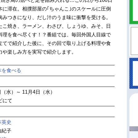
して焼き鳥の店へと足を踏み入れる…この日から100日
本に滞在。相撲部屋の｢ちゃんこ｣のスケールに圧倒
に病みつきになり、だし汁のうま味に衝撃を受ける。
たこ焼き、ラーメン、わさび、しょうゆ、みそ、日
料理を食べ尽くす！？番組では、毎回外国人目線で
立てで紹介した後に、その回で取り上げる料理や食
力や楽しみ方を実写で紹介します。
本を食べる
5日（水）～ 11月4日（水）
ビにて
本英史
由紀子