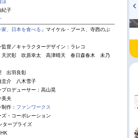
橋涼
由紀子
高橋美紀のおんぷの気持ち
TVアニメ『戦隊大失格』
一
♪ in アニメイトタイムズ
radio 大直会 2nd season
一家、日本を食べる
」マイケル・ブース、寺西のぶ
ン監督／キャラクターデザイン：ラレコ
 天沢彰 吹原幸太 高津晴天 春日森春木 未乃
理 出羽良彰
橋圭介 八木雪子
ンプロデューサー：高山晃
井美夫
ン制作：
ファンワークス
ーズ・コーポレーション
ンタープライズ
HK