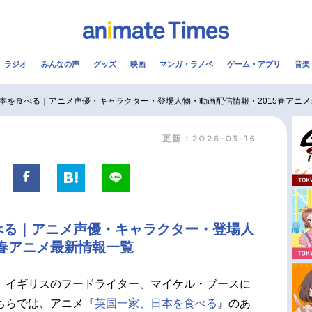
ラジオ
みんなの声
グッズ
映画
マンガ・ラノベ
ゲーム・アプリ
音楽
メ
声優
ラジオ
み
本を食べる｜アニメ声優・キャラクター・登場人物・動画配信情報・2015春アニ
更新：2026-03-16
コスプレ
2.5次元
配信
アニメ映画一覧
今期アニメ曜日別一覧
実写化映画一覧
春アニメ
べる｜アニメ声優・キャラクター・登場人
男性声優/女性声優一覧
夏アニメ
5春アニメ最新情報一覧
FOLLOW US
、イギリスのフードライター、マイケル・ブースに
ちらでは、アニメ『
英国一家、日本を食べる
』のあ