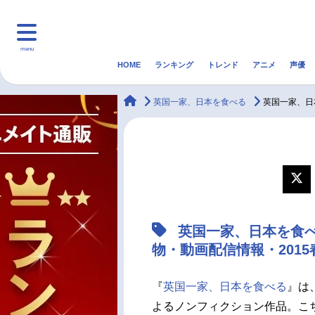
menu
HOME
ランキング
トレンド
アニメ
声優
HOME
ランキング
アニ
animateTimes
英国一家、日本を食べる
英国一家、日
マンガ・ラノベ
ゲーム・アプリ
音楽
最新記事一覧
アニメ記事一覧
英国一家、日本を食
声優記事一覧
物・動画配信情報・201
『
英国一家、日本を食べる
』は
よるノンフィクション作品。こ