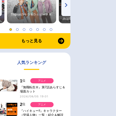
Trignalのキラキラ☆ビートＲ
森久保祥太郎×浪川大輔 つま
みは塩だけ
もっと見る
人気ランキング
1
位
アニメ
『無職転生Ⅲ』第7話あらすじ＆
場面カット
2026/08/05 19:01
2
位
アニメ
『ハイキュー!!』キャラクター
（登場人物）一覧・紹介＆解説