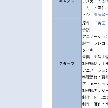
キャスト
アスガー：
広
エミル：満仲
トシ：
滝藤賢
原作：「
英国
子訳
アニメーショ
脚本：ラレコ
タイキ
音楽：羽深由
スタッフ
制作統括：土
アニメーショ
料理監修：藤
アニメーショ
制作協力：ジ
制作：NHKエ
制作・著作：N