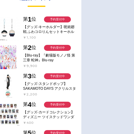
1
第
位
予約受付中
【グッズ-キーホルダー】呪術廻
戦 ふわコロりんセットキーホル
ダー【アニメイト特典付】
￥1,100
2
第
位
予約受付中
【Blu-ray】『劇場版モノノ怪 第
三章 蛇神』Blu-ray
￥9,900
3
第
位
予約受付中
【グッズ-スタンドポップ】
SAKAMOTO DAYS アクリルスタ
ンド～Sunny Afternoon～ 4.南雲
￥2,200
4
第
位
予約受付中
【グッズ-カードコレクション】
ディズニー ツイステッドワンダ
ーランド ランダムカードコレク
￥400
ション クラブ・ウェアver.
5
第
位
予約受付中