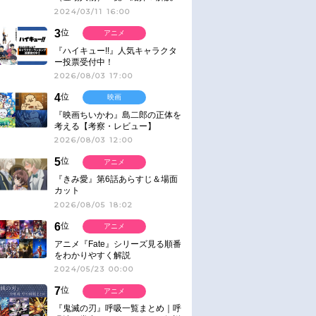
2024/03/11 16:00
3
位
アニメ
『ハイキュー!!』人気キャラクタ
ー投票受付中！
2026/08/03 17:00
4
位
映画
『映画ちいかわ』島二郎の正体を
考える【考察・レビュー】
2026/08/03 12:00
5
位
アニメ
『きみ愛』第6話あらすじ＆場面
カット
2026/08/05 18:02
6
位
アニメ
アニメ『Fate』シリーズ見る順番
をわかりやすく解説
2024/05/23 00:00
7
位
アニメ
『鬼滅の刃』呼吸一覧まとめ｜呼