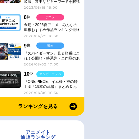
吸法、常中などキーワードを解説
2023/06/15 19:00
8
位
アニメ
今期・2026夏アニメ みんなの
覇権おすすめ作品ランキング最終
結果発表！
2026/06/29 16:30
9
位
映画
『スパイダーマン』見る順番はこ
れ！公開順・時系列・全作品のあ
らすじをまとめました
2026/03/02 17:00
10
位
マンガ・ラノベ
『ONE PIECE』イム様・神の騎
士団「19本の武器」まとめ＆元
ネタ
2026/08/06 16:30
ランキングを見る
アニメイト
通販ランキング