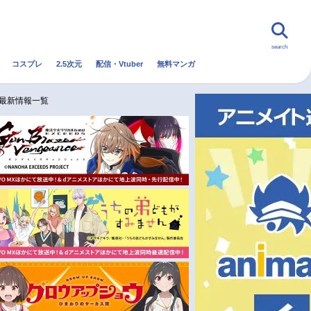
search
コスプレ
2.5次元
配信・Vtuber
無料マンガ
んなの声
グッズ
映画
メ最新情報一覧
・Vtuber
トレンド
無料マンガ
秋アニメ
冬アニメ