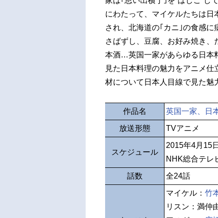
家は｢思い出横丁｣を“はしご”
にわたって、マイケルたちは日
され、北海道の｢カニ｣の食感
さばずし、豆腐、お好み焼き、
本酒…英国一家があらゆる日本
見た日本料理の魅力をアニメ仕
材について日本人目線で見た魅
作品名
英国一家、日
放送形態
TVアニメ
2015年4月1
スケジュール
NHK総合テレ
話数
全24話
マイケル：
竹
リスン：満仲