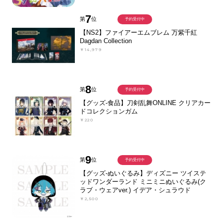
7
第
位
予約受付中
【NS2】ファイアーエムブレム 万紫千紅
Dagdan Collection
￥14,979
8
第
位
予約受付中
【グッズ-食品】刀剣乱舞ONLINE クリアカー
ドコレクションガム
￥220
9
第
位
予約受付中
【グッズ-ぬいぐるみ】ディズニー ツイステ
ッドワンダーランド ミニミニぬいぐるみ(ク
ラブ・ウェアver.) イデア・シュラウド
￥2,500