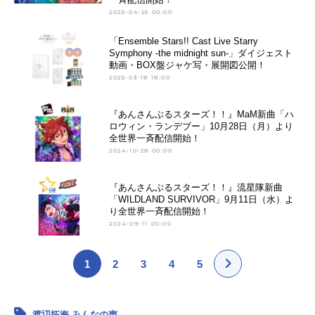
2025-04-25 00:00
「Ensemble Stars!! Cast Live Starry
Symphony -the midnight sun-」ダイジェスト
動画・BOX盤ジャケ写・展開図公開！
2025-03-18 18:00
『あんさんぶるスターズ！！』MaM新曲「ハ
ロウィン・ランデブー」10月28日（月）より
全世界一斉配信開始！
2024-10-28 00:00
『あんさんぶるスターズ！！』流星隊新曲
「WILDLAND SURVIVOR」9月11日（水）よ
り全世界一斉配信開始！
2024-09-11 00:00
1
2
3
4
5
渡辺拓海 みんなの声