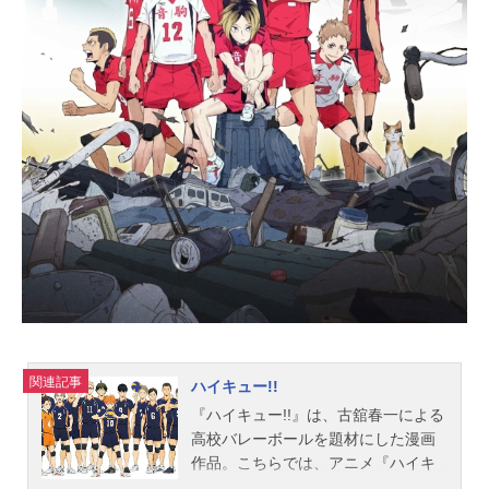
人：梅原裕一郎鬼龍紅郎：神尾晋一
郎神崎颯馬：神永圭佑UNDEAD朔間
零：増田俊樹羽風薫：細貝圭大神晃
牙：小野友樹乙狩アドニス：羽多野
渉Knights月永レオ：浅沼晋太郎瀬名
泉：伊藤マサミ朔間凛月：山下大輝
鳴上嵐：北村諒朱桜司：土田玲央流
星隊守沢千秋：帆世雄一深海奏汰：
西山宏太朗南雲鉄虎：中島ヨシキ高
峯翠：渡辺拓海仙石忍：新田杏樹Ra*
bits仁兎なずな：米内佑希天満光：...
関連記事
ハイキュー!!
『ハイキュー!!』は、古舘春一による
高校バレーボールを題材にした漫画
作品。こちらでは、アニメ『ハイキ
ュー!!』のあらすじ、キャスト声優、