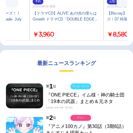
予約
お取り寄せ
2026/08/28 発売
2020/03/27 発売
スターズ！！
【ドラマCD】ALIVE あの頃の僕らは
【Blu-ray】
 Parade- July
Growth ドラマCD「DOUBLE EDGE」
ズ！07 特装限
￥3,960
￥8,580
最新ニュースランキング
1
第
位
マンガ・ラノベ
『ONE PIECE』イム様・神の騎士団
「19本の武器」まとめ＆元ネタ
2026-08-06 16:30
2
第
位
アニメ
『アニメ100カノ』第30話（3期6話）
あらすじ＆場面カット