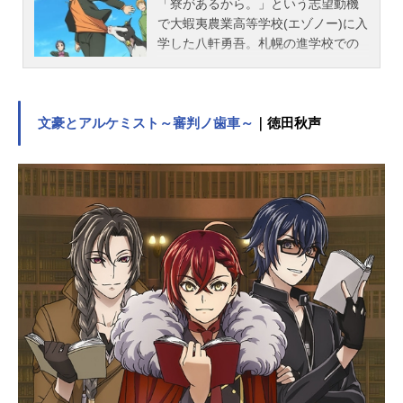
「寮があるから。」という志望動機
で大蝦夷農業高等学校(エゾノー)に入
学した八軒勇吾。札幌の進学校での
厳しい学力競争に敗れ、ある意味、
逃げるようにエゾノーに入学した彼
は、広大な自然と動物に囲まれたこ
こで、全く別の厳しさに直面するこ
文豪とアルケミスト～審判ノ歯車～
｜徳田秋声
とに。一般家庭で育った八軒にとっ
て、エゾノーで行われる実習や部活
は、初めて経験することばかりで、
悪戦苦闘の毎日。また、自分とは違
い、将来の夢や目的を明確に持つ他
の同級生たちは、彼に、進学校にい
た頃とは違った焦りを感じさせる。
それでも、課題を一つ一つこなし、
同級生たちとの絆を深め、少しず
つ、精神的にも肉体的にも成長して
いく八軒。汗と涙と土にまみれた青
春が、今日も続いていく。作品名銀
の匙SilverSpoon放送形態TVアニメス
ケジュール2013年7月11日（木）～2