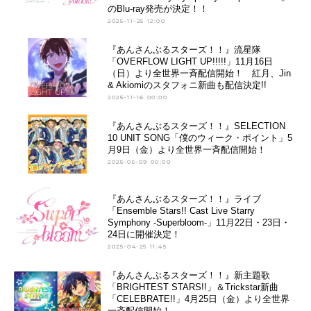
のBlu-ray発売が決定！！
2025-11-25 12:00
『あんさんぶるスターズ！！』流星隊
「OVERFLOW LIGHT UP!!!!!」11月16日
（日）より全世界一斉配信開始！ 紅月、Jin
& Akiomiのスタフォニ新曲も配信決定!!
2025-11-16 00:00
『あんさんぶるスターズ！！』SELECTION
10 UNIT SONG「僕のウィーク・ポイント」5
月9日（金）より全世界一斉配信開始！
2025-05-09 00:00
『あんさんぶるスターズ！！』ライブ
「Ensemble Stars!! Cast Live Starry
Symphony -Superbloom-」11月22日・23日・
24日に開催決定！
2025-04-25 11:45
『あんさんぶるスターズ！！』新主題歌
「BRIGHTEST STARS!!」＆Trickstar新曲
「CELEBRATE!!」4月25日（金）より全世界
一斉配信開始！