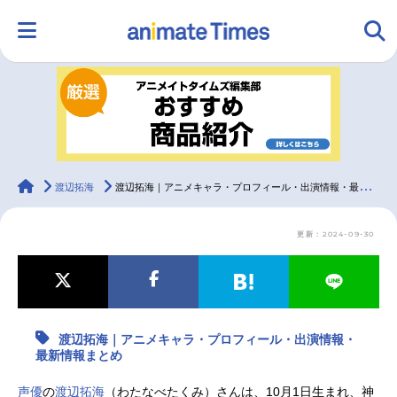
HOME
ランキング
アニメ
声優
ラジオ
みんなの声
グッズ
映画
animateTimes
渡辺拓海
渡辺拓海｜アニメキャラ・プロフィール・出演情報・最新情報まとめ
更新：2024-09-30
マンガ・ラノベ
ゲーム・アプリ
音楽
コスプレ
2.5次元
配信・Vtuber
トレンド
無料マンガ
渡辺拓海｜アニメキャラ・プロフィール・出演情報・
最新記事一覧
最新情報まとめ
アニメ記事一覧
声優記事一覧
声優
の
渡辺拓海
（わたなべたくみ）さんは、10月1日生まれ、神