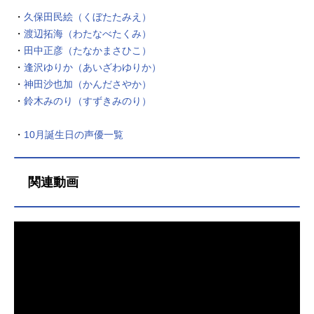
之助：小野坂昌也徳田秋声：渡辺拓
・
久保田民絵（くぼたたみえ）
海坂口安吾：杉田智和萩原朔太郎：
・
渡辺拓海（わたなべたくみ）
野島健児室生犀星：逢坂良太志賀直
・
田中正彦（たなかまさひこ）
哉：前野智昭武者小路実篤：KENN菊
池寛：三木眞一郎久米正雄：吉野裕
・
逢沢ゆりか（あいざわゆりか）
行ネコ：大河元気スタッフ原作：DM
・
神田沙也加（かんださやか）
MGAMES世界観監修：イシイジロウ
・
鈴木みのり（すずきみのり）
監督：渡部穏寛シリーズ構成・脚
本：熊谷純キャラクターデザイン・
・
10月誕生日の声優一覧
総...
関連動画