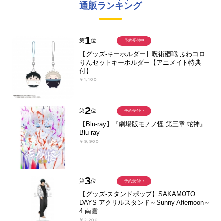
通販ランキング
1
第
位
予約受付中
【グッズ-キーホルダー】呪術廻戦 ふわコロ
りんセットキーホルダー【アニメイト特典
付】
￥1,100
2
第
位
予約受付中
【Blu-ray】『劇場版モノノ怪 第三章 蛇神』
Blu-ray
￥9,900
3
第
位
予約受付中
【グッズ-スタンドポップ】SAKAMOTO
DAYS アクリルスタンド～Sunny Afternoon～
4.南雲
￥2,200