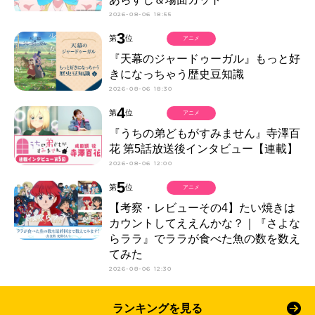
2026-08-06 18:55
3
第
位
アニメ
『天幕のジャードゥーガル』もっと好
きになっちゃう歴史豆知識
2026-08-06 18:30
4
第
位
アニメ
『うちの弟どもがすみません』寺澤百
花 第5話放送後インタビュー【連載】
2026-08-06 12:00
5
第
位
アニメ
【考察・レビューその4】たい焼きは
カウントしてええんかな？｜『さよな
らララ』でララが食べた魚の数を数え
てみた
2026-08-06 12:30
ランキングを見る