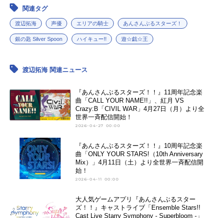
関連タグ
渡辺拓海
声優
エリアの騎士
あんさんぶるスターズ！
銀の匙 Silver Spoon
ハイキュー!!
遊☆戯☆王
渡辺拓海 関連ニュース
『あんさんぶるスターズ！！』11周年記念楽
曲「CALL YOUR NAME!!」、紅月 VS
Crazy:B「CIVIL WAR」4月27日（月）より全
世界一斉配信開始！
2026-04-27 00:00
『あんさんぶるスターズ！！』10周年記念楽
曲「ONLY YOUR STARS!（10th Anniversary
Mix）」4月11日（土）より全世界一斉配信開
始！
2026-04-11 00:00
大人気ゲームアプリ『あんさんぶるスター
ズ！！』キャストライブ「Ensemble Stars!!
Cast Live Starry Symphony - Superbloom -」