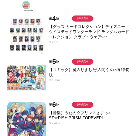
4
第
位
予約受付中
【グッズ-カードコレクション】ディズニー
ツイステッドワンダーランド ランダムカード
コレクション クラブ・ウェアver.
￥400
5
第
位
予約受付中
【コミック】魔入りました!入間くん(50) 特装
版
￥3,850
6
第
位
予約受付中
【音楽】うたの☆プリンスさまっ♪
ST☆RISH PRISM FOREVER!
￥1,650