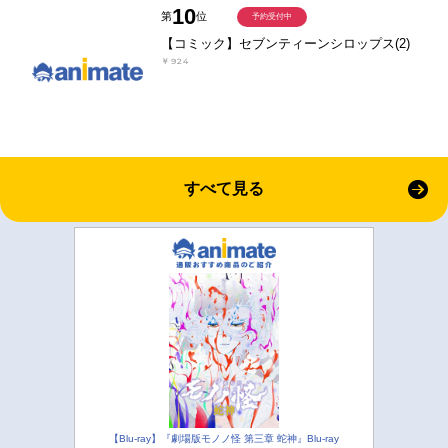
10
第
位
予約受付中
【コミック】セブンティーンシロップス(2)
￥924
すべて見る
【Blu-ray】『劇場版モノノ怪 第三章 蛇神』Blu-ray