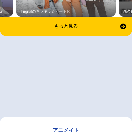
on
Trignalのキラキラ☆ビートＲ
森久
もっと見る
アニメイト