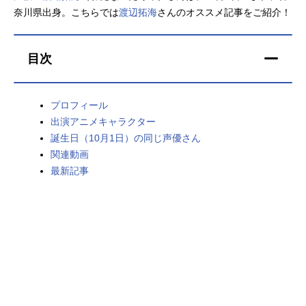
奈川県出身。こちらでは
渡辺拓海
さんのオススメ記事をご紹介！
アニメ映画一覧
実写化映画一覧
今期アニメ曜日別一覧
目次
春アニメ
夏アニメ
プロフィール
秋アニメ
冬アニメ
出演アニメキャラクター
誕生日（10月1日）の同じ声優さん
男性声優/女性声優一覧
関連動画
最新記事
FOLLOW US