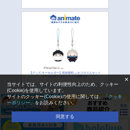
【グッズ-キーホルダー】呪術廻戦 ふわコロりんセット
キーホルダー【アニメイト特典付】
×
当サイトでは、サイトの利便性向上のため、クッキー
(Cookie)を使用しています。
サイトのクッキー(Cookie)の使用に関しては、
「クッキ
ーポリシー」
をお読みください。
目次
同意する