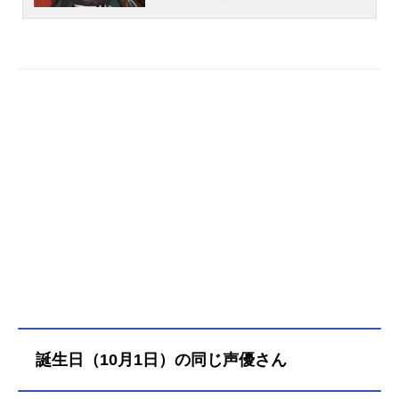
心を彩り、世界を豊かにしてきた。
しかし、そんな本を黒く染める異形
のモノ達が現れる。それは、文学に
対する負の感情から生まれた“侵蝕
者”と呼ばれる存在だった。本を侵
し、この世界から消し去ることを目
的とする侵蝕者に対抗できるのは“ア
ルケミスト”の力で転生を果たした文
豪達のみ。文豪は侵蝕された本に潜
り、侵蝕者を討ち果たすことで本を
救う。全てはこの世界の文学を守る
ため。これは、魂を込めて作品を創
ってきた者達が綴る、新たなる文豪
譚——作品名文豪とアルケミスト～
審判ノ歯車～放送形態TVアニメスケ
ジュール2020年4月3日（金）～2020
年8月7日（金）テレビ東京ほか話数
全13話キャスト芥川龍之介：諏訪部
誕生日（10月1日）の同じ声優さん
順一太宰治：中村悠一中原中也：柿
原徹也島崎藤村：立花慎之介織田作