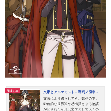
013年9月19日（木）フジテレビ「ノ
イタミナ」ほか話数全11話キャスト
八軒勇吾：木村良平御影アキ：三宅
麻理恵駒場一郎：櫻井トオル稲田多
摩子：高垣彩陽相川進之介：島﨑信
長常盤恵次：庄司将之西川一：高梨
謙吾別府太郎：こぶしのぶゆき吉野
まゆみ：井澤詩織八軒慎吾：小西克
幸中島先生：増谷康紀校長：三ツ矢
雄二稲田真一郎：小野友樹大川進
英：水島大宙豊西美香：田野アサ...
関連記事
文豪とアルケミスト～審判ノ歯車～
文豪により綴られてきた数多の本。
独創的な世界観や感情揺さぶる物語
が記されたそれは文学として人々の