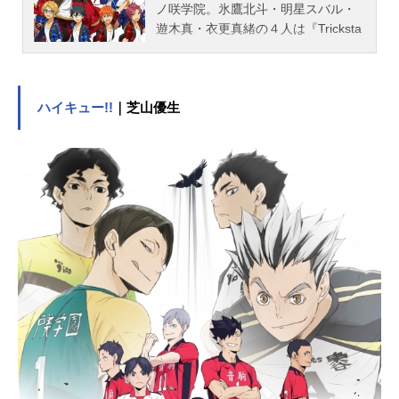
ノ咲学院。氷鷹北斗・明星スバル・
遊木真・衣更真緒の４人は『Tricksta
r』というユニットを組み、トップア
イドルを目指し、日々レッスンに励
んでいる。しかし、夢ノ咲学院が主
催するアイドルたちがお互いの魅力
ハイキュー!!
｜芝山優生
を競いあうライブイベント、通称
『ドリフェス』は、学院の秩序とい
う名の権力に支配されていた。その
中心となる生徒会に、『Trickstar』
は改革を求めて挑んでいく―――作
品名あんさんぶるスターズ！放送形
態TVアニメスケジュール2019年7月7
日（日）～12月22日（日）TOKYOM
Xほか話数全24話キャストTrickstar氷
鷹北斗：前野智昭明星スバル：柿原
徹也遊木真：森久保祥太郎衣更真
緒：梶裕貴fine天祥院英智：緑川光
日々樹渉：江口拓也姫宮桃李：村瀬
歩伏見弓弦：橋本晃太朗紅月蓮巳敬