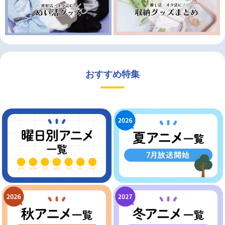
おすすめ特集