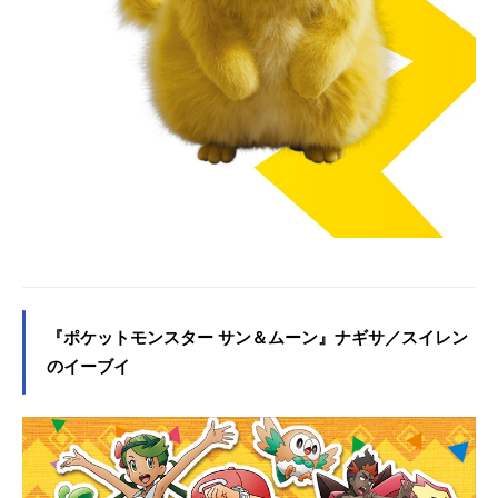
『ポケットモンスター サン＆ムーン』ナギサ／スイレン
のイーブイ