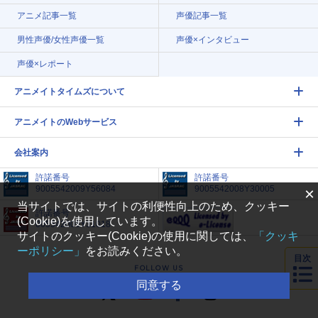
アニメ記事一覧
声優記事一覧
男性声優/女性声優一覧
声優×インタビュー
声優×レポート
アニメイトタイムズについて
アニメイトのWebサービス
会社案内
許諾番号
許諾番号
9005542009Y56084
9005542008Y30005
×
当サイトでは、サイトの利便性向上のため、クッキー
許諾番号
(Cookie)を使用しています。
005542005Y31018
サイトのクッキー(Cookie)の使用に関しては、
「クッキ
ーポリシー」
をお読みください。
目次
FOLLOW US
同意する