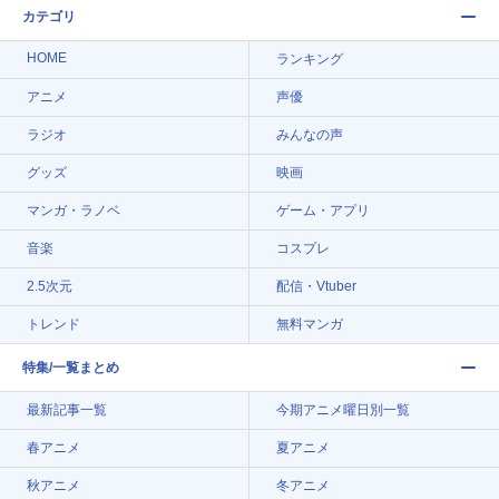
カテゴリ
HOME
ランキング
アニメ
声優
ラジオ
みんなの声
グッズ
映画
マンガ・ラノベ
ゲーム・アプリ
音楽
コスプレ
2.5次元
配信・Vtuber
トレンド
無料マンガ
特集/一覧まとめ
最新記事一覧
今期アニメ曜日別一覧
春アニメ
夏アニメ
秋アニメ
冬アニメ