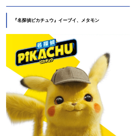
『名探偵ピカチュウ』イーブイ、メタモン