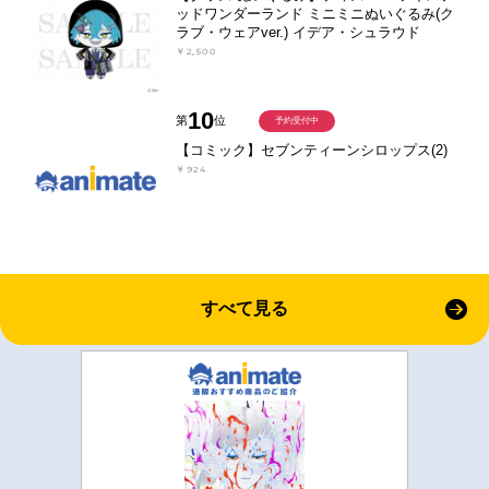
ッドワンダーランド ミニミニぬいぐるみ(ク
ラブ・ウェアver.) イデア・シュラウド
￥2,500
10
第
位
予約受付中
【コミック】セブンティーンシロップス(2)
￥924
すべて見る