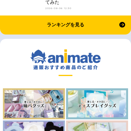
てみた
2026-08-06 12:30
ランキングを見る