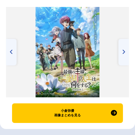
小倉弥優
画像まとめを見る