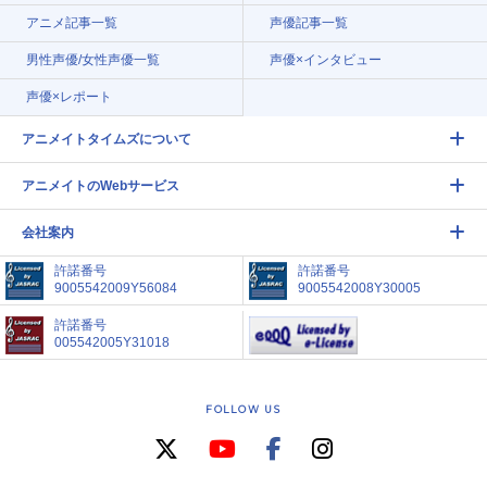
アニメ記事一覧
声優記事一覧
男性声優/女性声優一覧
声優×インタビュー
声優×レポート
アニメイトタイムズについて
アニメイトのWebサービス
会社案内
許諾番号
許諾番号
9005542009Y56084
9005542008Y30005
許諾番号
005542005Y31018
FOLLOW US