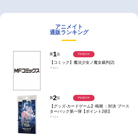
アニメイト
通販ランキング
1
第
位
予約受付中
【コミック】魔法少女ノ魔女裁判(2)
￥924
2
第
位
予約受付中
【グッズ-カードゲーム】鳴潮 ：対決 ブース
ターパック第一弾【ポイント2倍】
￥440