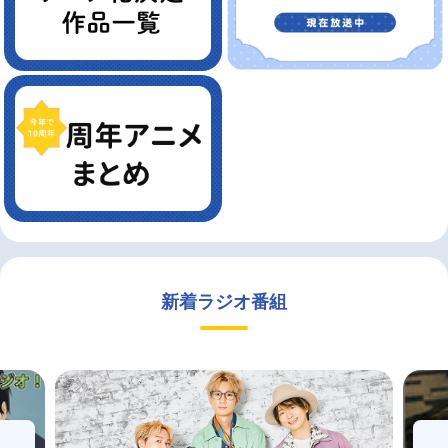
新着ラジオ番組