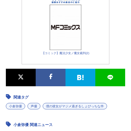
【コミック】魔法少女ノ魔女裁判(2)
関連タグ
小倉弥優
声優
僕の彼女がマジメ過ぎるしょびっちな件
小倉弥優 関連ニュース