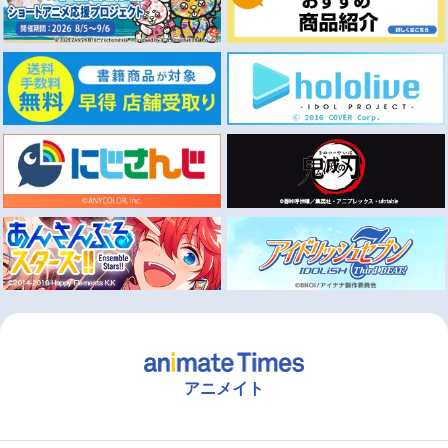
アニメイト