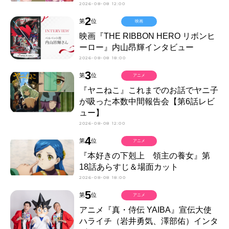
2026-08-08 12:00
2
第
位
映画
映画『THE RIBBON HERO リボンヒ
ーロー』内山昂輝インタビュー
2026-08-08 18:00
3
第
位
アニメ
『ヤニねこ』これまでのお話でヤニ子
が吸った本数中間報告会【第6話レビ
ュー】
2026-08-08 12:00
4
第
位
アニメ
『本好きの下剋上 領主の養女』第
18話あらすじ＆場面カット
2026-08-08 18:00
5
第
位
アニメ
アニメ『真・侍伝 YAIBA』宣伝大使
ハライチ（岩井勇気、澤部佑）インタ