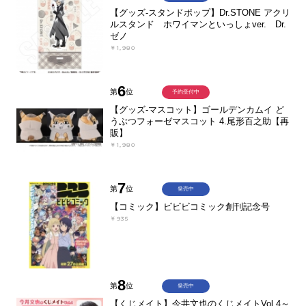
【グッズ-スタンドポップ】Dr.STONE アクリ
ルスタンド ホワイマンといっしょver. Dr.
ゼノ
￥1,980
6
第
位
予約受付中
【グッズ-マスコット】ゴールデンカムイ ど
うぶつフォーゼマスコット 4.尾形百之助【再
販】
￥1,980
7
第
位
発売中
【コミック】ビビビコミック創刊記念号
￥935
8
第
位
発売中
【くじメイト】今井文也のくじメイトVol.4～