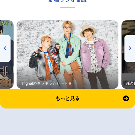
Trignalのキラキラ☆ビートＲ
森久
もっと見る