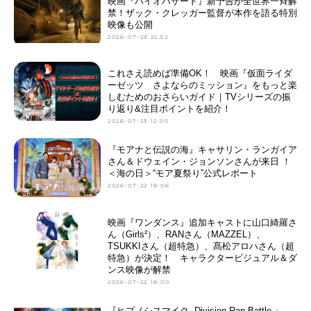
映画『バイオハザード』新予告が全世界一斉解
禁！ザック・クレッガー監督が本作を語る特別
映像も公開
2026-07-23 22:52
これさえ読めば準備OK！ 映画『仮面ライダ
ーゼッツ さよならのミッション』をもっと楽
しむためのおさらいガイド｜TVシリーズの振
り返り&注目ポイントを紹介！
2026-07-23 12:00
『モアナと伝説の海』キャサリン・ランガイア
さん＆ドウェイン・ジョンソンさんが来日 ！
＜海の日＞“モア夏祭り”公式レポート
2026-07-22 18:06
映画『ワンダンス』追加キャストに山口綺羅さ
ん（Girls²）、RANさん（MAZZEL）、
TSUKKIさん（超特急）、髙松アロハさん（超
特急）が決定！ キャラクタービジュアル＆ダ
ンス映像が解禁
2026-07-22 18:00
『ヒプノシスマイク -Division Rap Battle-』