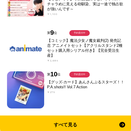
チャラめに見える幼馴染、実は一途で独占欲
が強いんです～
￥1,100
9
第
位
予約受付中
【コミック】魔法少女ノ魔女裁判(2) 発売記
念 アニメイトセット【アクリルスタンド2種
セット購入用シリアル付き】【完全受注生
産】
￥2,684
10
第
位
予約受付中
【グッズ-カード】あんさんぶるスターズ！！
P.A.shots!! Vol.7 Action
￥275
すべて見る