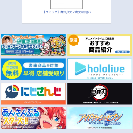
【コミック】魔法少女ノ魔女裁判(2)