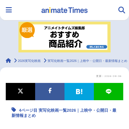
HOME
ランキング
アニメ
声優
ラジオ
みんなの声
グッズ
映画
animateTimes
2026実写化映画
実写化映画一覧2026｜上映中・公開日・最新情報まとめ
更新：2026-08-06
マンガ・ラノベ
ゲーム・アプリ
音楽
コスプレ
2.5次元
配信・Vtuber
トレンド
無料マンガ
4ページ目 実写化映画一覧2026｜上映中・公開日・最
最新記事一覧
新情報まとめ
アニメ記事一覧
声優記事一覧