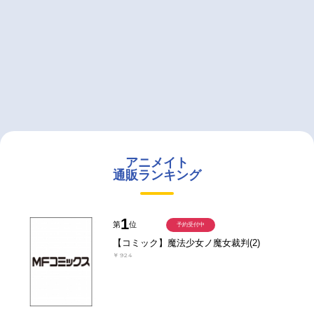
アニメイト
通販ランキング
1
第
位
予約受付中
【コミック】魔法少女ノ魔女裁判(2)
￥924