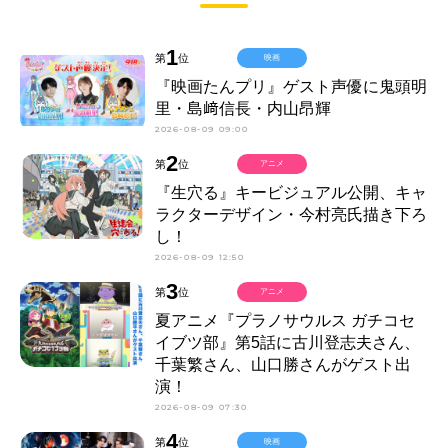
1
第
位
映画
『映画たんプリ』ゲスト声優に鬼頭明
里・島﨑信長・内山昂輝
2026-08-09 09:00
2
第
位
アニメ
『生穴る』キービジュアル公開、キャ
ラクターデザイン・今村亮氏描き下ろ
し！
2026-08-09 12:50
3
第
位
アニメ
夏アニメ『プラノサウルス ガチコセ
イブツ部』第5話に古川登志夫さん、
千葉繁さん、山口勝さんがゲスト出
演！
2026-08-09 07:30
4
第
位
映画