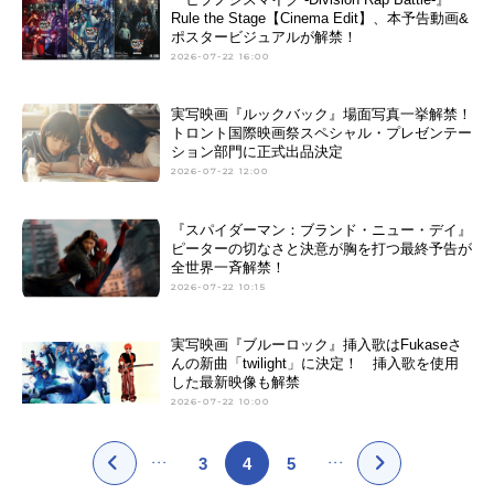
Rule the Stage【Cinema Edit】、本予告動画&
ポスタービジュアルが解禁！
2026-07-22 16:00
実写映画『ルックバック』場面写真一挙解禁！
トロント国際映画祭スペシャル・プレゼンテー
ション部門に正式出品決定
2026-07-22 12:00
『スパイダーマン：ブランド・ニュー・デイ』
ピーターの切なさと決意が胸を打つ最終予告が
全世界一斉解禁！
2026-07-22 10:15
実写映画『ブルーロック』挿入歌はFukaseさ
んの新曲「twilight」に決定！ 挿入歌を使用
した最新映像も解禁
2026-07-22 10:00
3
4
5