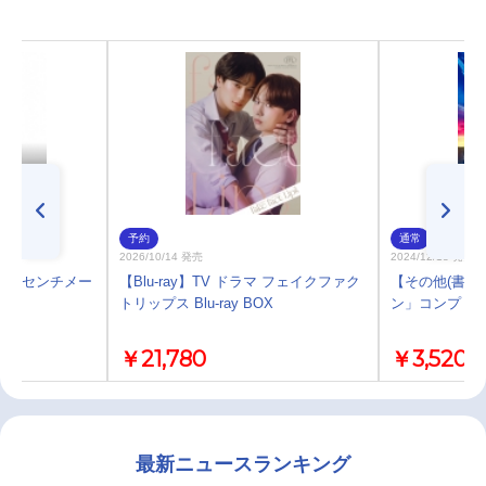
予約
通常
2026/10/14 発売
2024/12/18 発売
 秒速5センチメー
【Blu-ray】TV ドラマ フェイクファク
【その他(書籍
トリップス Blu-ray BOX
ン」コンプリ
￥21,780
￥3,520
最新ニュースランキング