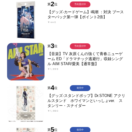
2
第
位
予約受付中
【グッズ-カードゲーム】鳴潮 ：対決 ブース
ターパック第一弾【ポイント2倍】
￥440
3
第
位
予約受付中
【音楽】TV 灰原くんの強くて青春ニューゲ
ーム ED「ドラマチック逃避行」収録シング
ル AIM STAR/愛美【通常盤】
￥1,999
4
第
位
発売中
【グッズ-スタンドポップ】Dr.STONE アクリ
ルスタンド ホワイマンといっしょver. ス
タンリー・スナイダー
￥1,980
5
第
位
発売中