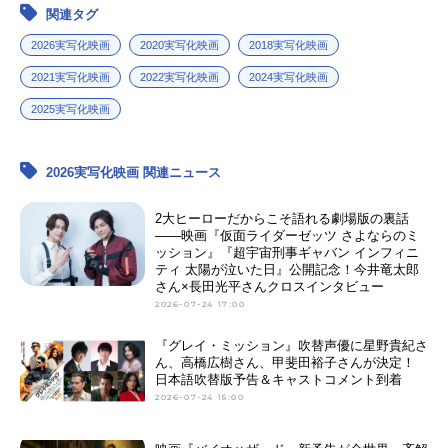
関連タグ
アニメ映画一覧
実写化映画一覧
2026実写化映画
2020実写化映画
2018実写化映画
今期アニメ曜日別一覧
2021実写化映画
2022実写化映画
2024実写化映画
2025実写化映画
春アニメ
夏アニメ
秋アニメ
冬アニメ
2026実写化映画 関連ニュース
男性声優/女性声優一覧
2大ヒーローだからこそ語れる劇場版の裏話
――映画『仮面ライダーゼッツ さよならのミ
ッション』『超宇宙刑事ギャバン インフィニ
FOLLOW US
ティ 太陽が泣いた日』公開記念！今井竜太郎
さん×長田光平さんクロスインタビュー
2026-07-24 17:00
『グレイ・ミッション』吹替声優に星野貴紀さ
ん、高橋広樹さん、甲斐田裕子さんが決定！
日本語吹替版予告＆キャストコメント到着
2026-07-24 15:00