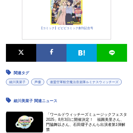
【コミック】ビビビコミック創刊記念号
関連タグ
細川美菜子
声優
連盟空軍航空魔法音楽隊ルミナスウィッチーズ
細川美菜子 関連ニュース
「ワールドウィッチーズミュージックフェスタ
2025」8月3日に開催決定！ 福圓美里さん、
門脇舞以さん、石田燿子さんら出演者第1弾解
禁