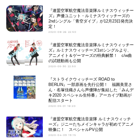
『連盟空軍航空魔法音楽隊ルミナスウィッチー
ズ』声優ユニット・ルミナスウィッチーズの
2ndシングル「青空ダイブ」が12月23日発売決
定！
2020-08-26 22:50
『連盟空軍航空魔法音楽隊ルミナスウィッチー
ズ』ルミナスウィッチーズ1stシングルより、
アニメイト＆ゲーマーズの特典解禁！ c/w曲
の試聴動画も公開
2020-05-30 22:50
『ストライクウィッチーズ ROAD to
BERLIN』一部原画を先行公開！ 福圓美里さ
ん・名塚佳織さんら声優陣が集結した「みんデ
キ2020 スペシャル生特番」アーカイブ動画が
配信スタート
2020-05-01 18:20
『連盟空軍航空魔法音楽隊 ルミナスウィッチ
ーズ』ジニーたちメインキャラが初めてアニメ
映像に！ スペシャルPV公開
2020-04-09 19:15