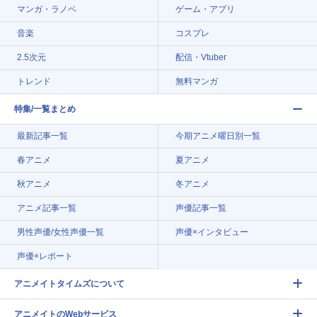
マンガ・ラノベ
ゲーム・アプリ
音楽
コスプレ
2.5次元
配信・Vtuber
トレンド
無料マンガ
特集/一覧まとめ
最新記事一覧
今期アニメ曜日別一覧
春アニメ
夏アニメ
秋アニメ
冬アニメ
アニメ記事一覧
声優記事一覧
男性声優/女性声優一覧
声優×インタビュー
声優×レポート
アニメイトタイムズについて
アニメイトのWebサービス