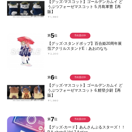
【グッズ-マスコット】ゴールデンカムイ ど
うぶつフォーゼマスコット 5.月島軍曹【再
販】
￥1,980
5
第
位
予約受付中
【グッズ-スタンドポップ】百合姫20周年展
箔アクリルスタンドE：あおのなち
￥2,200
6
第
位
予約受付中
【グッズ-マスコット】ゴールデンカムイ ど
うぶつフォーゼマスコット 6.鯉登少尉【再
販】
￥1,980
7
第
位
予約受付中
【グッズ-カード】あんさんぶるスターズ！！