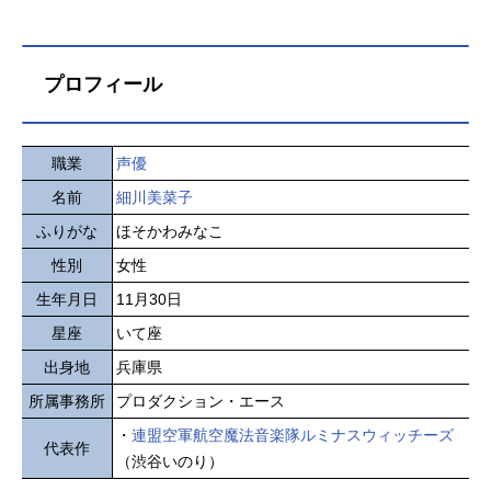
プロフィール
職業
声優
名前
細川美菜子
ふりがな
ほそかわみなこ
性別
女性
生年月日
11月30日
星座
いて座
出身地
兵庫県
所属事務所
プロダクション・エース
・
連盟空軍航空魔法音楽隊ルミナスウィッチーズ
代表作
（渋谷いのり）