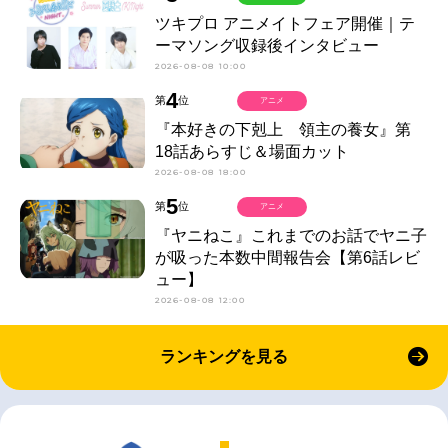
ツキプロ アニメイトフェア開催｜テ
ーマソング収録後インタビュー
2026-08-08 10:00
4
第
位
アニメ
『本好きの下剋上 領主の養女』第
18話あらすじ＆場面カット
2026-08-08 18:00
5
第
位
アニメ
『ヤニねこ』これまでのお話でヤニ子
が吸った本数中間報告会【第6話レビ
ュー】
2026-08-08 12:00
ランキングを見る