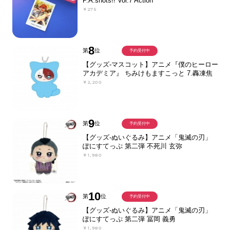
P.A.shots!! Vol.7 Action
￥275
8
第
位
予約受付中
【グッズ-マスコット】アニメ『僕のヒーロー
アカデミア』 ちみけもますこっと 7.轟凍焦
￥2,200
9
第
位
予約受付中
【グッズ-ぬいぐるみ】アニメ「鬼滅の刃」
ぽにすてっぷ 第二弾 不死川 玄弥
￥1,980
10
第
位
予約受付中
【グッズ-ぬいぐるみ】アニメ「鬼滅の刃」
ぽにすてっぷ 第二弾 冨岡 義勇
￥1,980