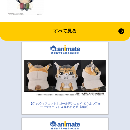
すべて見る
【グッズ-マスコット】ゴールデンカムイ どうぶつフォ
ーゼマスコット 4.尾形百之助【再販】