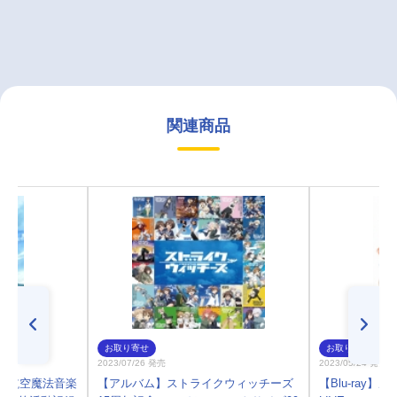
関連商品
お取り寄せ
お取り寄せ
2023/07/26 発売
2023/05/24 発売
盟空軍航空魔法音楽
【アルバム】ストライクウィッチーズ
【Blu-ray】