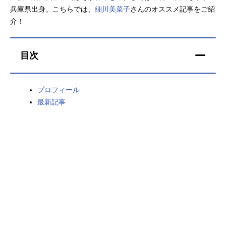
兵庫県出身。こちらでは、
細川美菜子
さんのオススメ記事をご紹
アニメ映画一覧
実写化映画一覧
介！
今期アニメ曜日別一覧
目次
春アニメ
夏アニメ
秋アニメ
冬アニメ
プロフィール
最新記事
男性声優/女性声優一覧
FOLLOW US