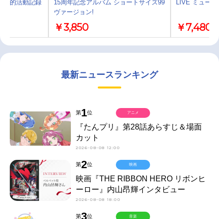
 私的活動記録
15周年記念アルバム ショートサイズ99
LIVE ミュー
ヴァージョン!
￥3,850
￥7,480
最新ニュースランキング
1
第
位
アニメ
『たんプリ』第28話あらすじ＆場面
カット
2026-08-08 12:00
2
第
位
映画
映画『THE RIBBON HERO リボンヒ
ーロー』内山昂輝インタビュー
2026-08-08 18:00
3
第
位
音楽