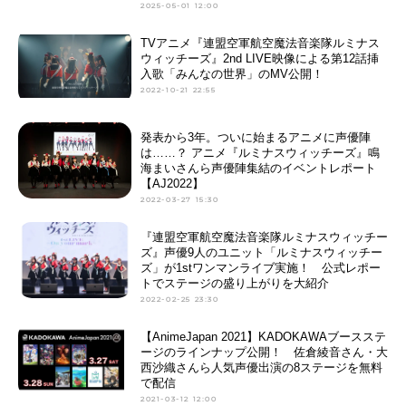
2025-05-01 12:00
TVアニメ『連盟空軍航空魔法音楽隊ルミナス
ウィッチーズ』2nd LIVE映像による第12話挿
入歌「みんなの世界」のMV公開！
2022-10-21 22:55
発表から3年。ついに始まるアニメに声優陣
は……？ アニメ『ルミナスウィッチーズ』鳴
海まいさんら声優陣集結のイベントレポート
【AJ2022】
2022-03-27 15:30
『連盟空軍航空魔法音楽隊ルミナスウィッチー
ズ』声優9人のユニット「ルミナスウィッチー
ズ」が1stワンマンライブ実施！ 公式レポー
トでステージの盛り上がりを大紹介
2022-02-25 23:30
【AnimeJapan 2021】KADOKAWAブースステ
ージのラインナップ公開！ 佐倉綾音さん・大
西沙織さんら人気声優出演の8ステージを無料
で配信
2021-03-12 12:00