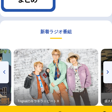
新着ラジオ番組
Trignalのキラキラ☆ビートＲ
森久