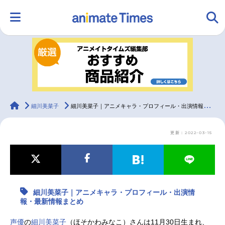
HOME
ランキング
アニメ
声優
ラジオ
みんなの声
グッズ
映画
animateTimes
細川美菜子
細川美菜子｜アニメキャラ・プロフィール・出演情報・最新情報まとめ
更新：2022-03-15
マンガ・ラノベ
ゲーム・アプリ
音楽
コスプレ
2.5次元
配信・Vtuber
トレンド
無料マンガ
細川美菜子｜アニメキャラ・プロフィール・出演情
最新記事一覧
報・最新情報まとめ
アニメ記事一覧
声優記事一覧
声優
の
細川美菜子
（ほそかわみなこ）さんは11月30日生まれ、