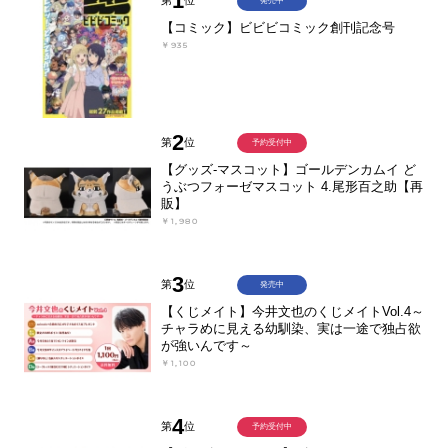
1
第
位
発売中
【コミック】ビビビコミック創刊記念号
￥935
2
第
位
予約受付中
【グッズ-マスコット】ゴールデンカムイ ど
うぶつフォーゼマスコット 4.尾形百之助【再
販】
￥1,980
3
第
位
発売中
【くじメイト】今井文也のくじメイトVol.4～
チャラめに見える幼馴染、実は一途で独占欲
が強いんです～
￥1,100
4
第
位
予約受付中