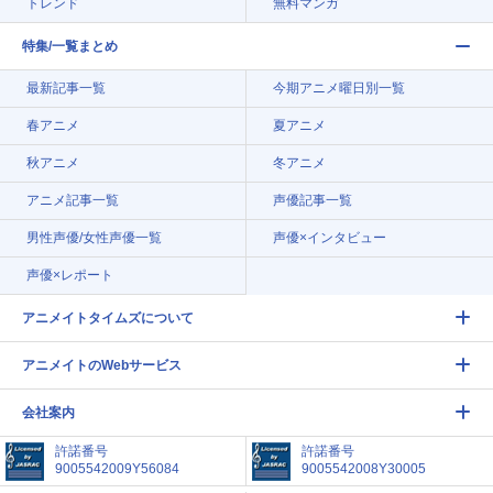
トレンド
無料マンガ
特集/一覧まとめ
最新記事一覧
今期アニメ曜日別一覧
春アニメ
夏アニメ
秋アニメ
冬アニメ
アニメ記事一覧
声優記事一覧
男性声優/女性声優一覧
声優×インタビュー
声優×レポート
アニメイトタイムズについて
アニメイトのWebサービス
会社案内
許諾番号
許諾番号
9005542009Y56084
9005542008Y30005