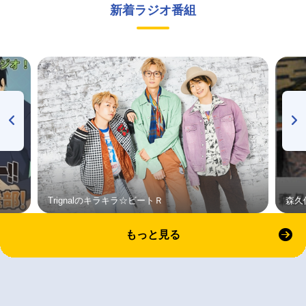
新着ラジオ番組
Trignalのキラキラ☆ビートＲ
森久
もっと見る