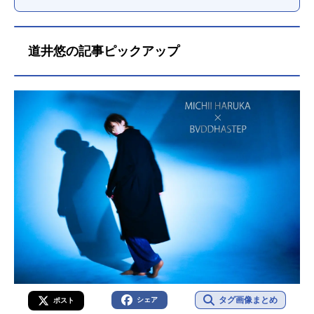
道井悠の記事ピックアップ
タグ画像まとめ
シェア
ポスト