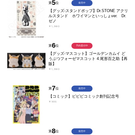
5
第
位
発売中
【グッズ-スタンドポップ】Dr.STONE アクリ
ルスタンド ホワイマンといっしょver. Dr.
ゼノ
￥1,980
6
第
位
予約受付中
【グッズ-マスコット】ゴールデンカムイ ど
うぶつフォーゼマスコット 4.尾形百之助【再
販】
￥1,980
7
第
位
発売中
【コミック】ビビビコミック創刊記念号
￥935
8
第
位
発売中