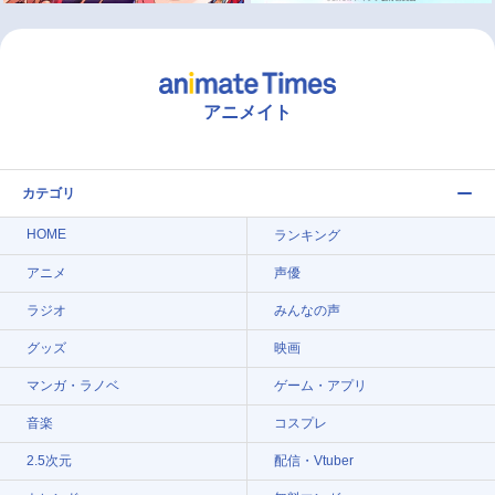
アニメイト
カテゴリ
HOME
ランキング
アニメ
声優
ラジオ
みんなの声
グッズ
映画
マンガ・ラノベ
ゲーム・アプリ
音楽
コスプレ
2.5次元
配信・Vtuber