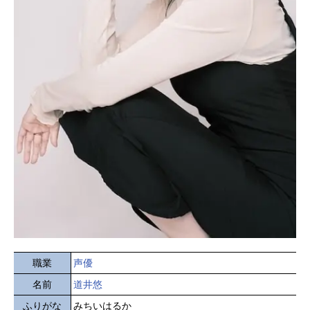
職業
声優
名前
道井悠
ふりがな
みちいはるか