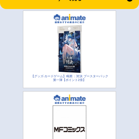
【グッズ-カードゲーム】鳴潮 ：対決 ブースターパック
第一弾【ポイント2倍】