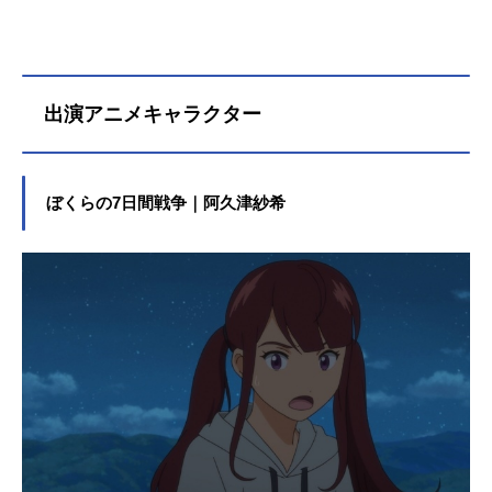
出演アニメキャラクター
ぼくらの7日間戦争｜阿久津紗希