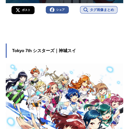
タグ画像まとめ
シェア
ポスト
Tokyo 7th シスターズ｜神城スイ