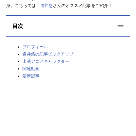
身。こちらでは、
道井悠
さんのオススメ記事をご紹介！
アニメ映画一覧
実写化映画一覧
今期アニメ曜日別一覧
目次
春アニメ
夏アニメ
プロフィール
秋アニメ
冬アニメ
道井悠の記事ピックアップ
出演アニメキャラクター
男性声優/女性声優一覧
関連動画
最新記事
FOLLOW US