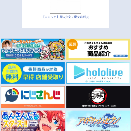
【コミック】魔法少女ノ魔女裁判(2)