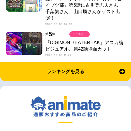
イブツ部』第5話に古川登志夫さん、
千葉繁さん、山口勝さんがゲスト出
演！
2026-08-09 07:30
5
第
位
アニメ
『DIGIMON BEATBREAK』アスカ編
ビジュアル、第42話場面カット
2026-08-08 15:25
ランキングを見る