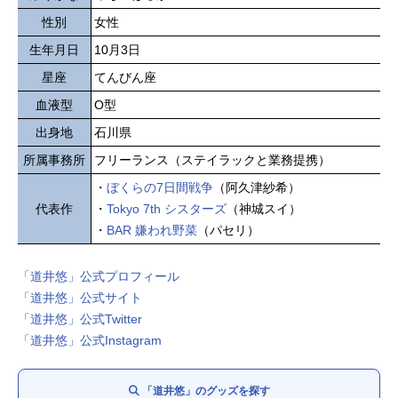
性別
女性
生年月日
10月3日
星座
てんびん座
血液型
O型
出身地
石川県
所属事務所
フリーランス（ステイラックと業務提携）
・
ぼくらの7日間戦争
（阿久津紗希）
代表作
・
Tokyo 7th シスターズ
（神城スイ）
・
BAR 嫌われ野菜
（パセリ）
「道井悠」公式プロフィール
「道井悠」公式サイト
「道井悠」公式Twitter
「道井悠」公式Instagram
「道井悠」のグッズを探す