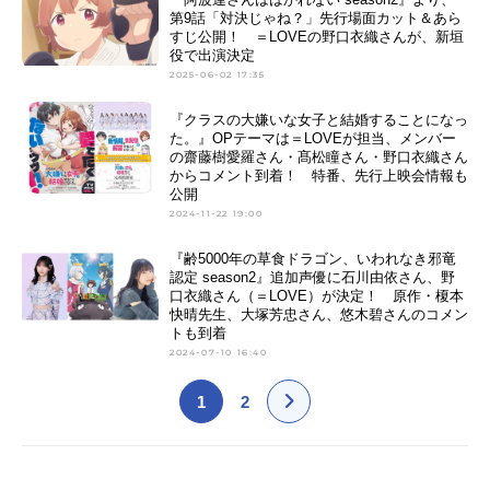
第9話「対決じゃね？」先行場面カット＆あら
すじ公開！ ＝LOVEの野口衣織さんが、新垣
役で出演決定
2025-06-02 17:35
『クラスの大嫌いな女子と結婚することになっ
た。』OPテーマは＝LOVEが担当、メンバー
の齋藤樹愛羅さん・髙松瞳さん・野口衣織さん
からコメント到着！ 特番、先行上映会情報も
公開
2024-11-22 19:00
『齢5000年の草食ドラゴン、いわれなき邪竜
認定 season2』追加声優に石川由依さん、野
口衣織さん（＝LOVE）が決定！ 原作・榎本
快晴先生、大塚芳忠さん、悠木碧さんのコメン
トも到着
2024-07-10 16:40
1
2