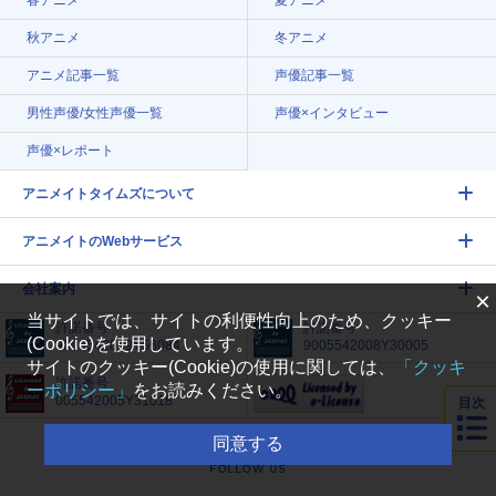
春アニメ
夏アニメ
秋アニメ
冬アニメ
アニメ記事一覧
声優記事一覧
男性声優/女性声優一覧
声優×インタビュー
声優×レポート
アニメイトタイムズについて
アニメイトのWebサービス
会社案内
×
当サイトでは、サイトの利便性向上のため、クッキー
許諾番号
許諾番号
(Cookie)を使用しています。
9005542009Y56084
9005542008Y30005
サイトのクッキー(Cookie)の使用に関しては、
「クッキ
許諾番号
ーポリシー」
をお読みください。
005542005Y31018
目次
同意する
FOLLOW US