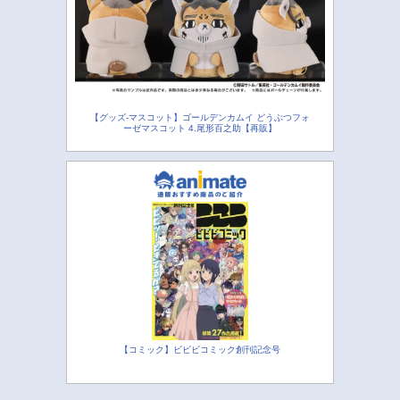
【グッズ-マスコット】ゴールデンカムイ どうぶつフォ
ーゼマスコット 4.尾形百之助【再販】
【コミック】ビビビコミック創刊記念号