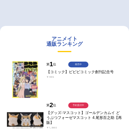
アニメイト
通販ランキング
1
第
位
発売中
【コミック】ビビビコミック創刊記念号
￥935
2
第
位
予約受付中
【グッズ-マスコット】ゴールデンカムイ ど
うぶつフォーゼマスコット 4.尾形百之助【再
販】
￥1,980