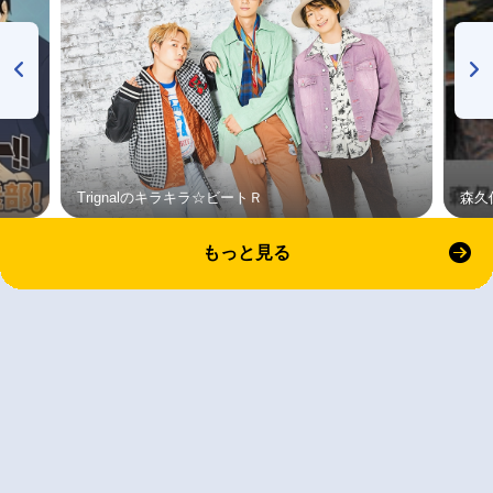
Trignalのキラキラ☆ビートＲ
森久
もっと見る