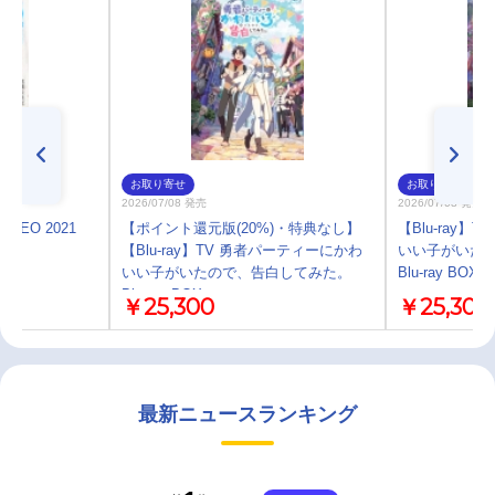
お取り寄せ
お取り寄せ
2026/07/08 発売
2026/07/08 発売
 NEO 2021
【ポイント還元版(20%)・特典なし】
【Blu-ray
【Blu-ray】TV 勇者パーティーにかわ
いい子がいた
いい子がいたので、告白してみた。
Blu-ray BOX
Blu-ray BOX
￥25,300
￥25,300
最新ニュースランキング