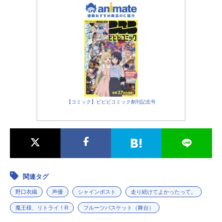
【コミック】ビビビコミック創刊記念号
関連タグ
野口衣織
声優
シャインポスト
走り続けてよかったって。
魔王様、リトライ！R
フルーツバスケット（舞台）