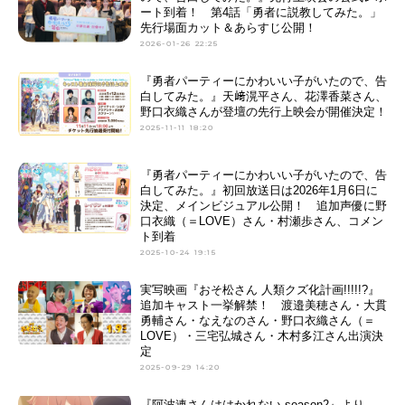
ート到着！ 第4話「勇者に説教してみた。」
先行場面カット＆あらすじ公開！
2026-01-26 22:25
『勇者パーティーにかわいい⼦がいたので、告
⽩してみた。』天﨑滉平さん、花澤香菜さん、
野口衣織さんが登壇の先行上映会が開催決定！
2025-11-11 18:20
『勇者パーティーにかわいい子がいたので、告
白してみた。』初回放送日は2026年1月6日に
決定、メインビジュアル公開！ 追加声優に野
口衣織（＝LOVE）さん・村瀬歩さん、コメン
ト到着
2025-10-24 19:15
実写映画『おそ松さん 人類クズ化計画!!!!!?』
追加キャスト一挙解禁！ 渡邉美穂さん・大貫
勇輔さん・なえなのさん・野口衣織さん（＝
LOVE）・三宅弘城さん・木村多江さん出演決
定
2025-09-29 14:20
『阿波連さんははかれない season2』より、