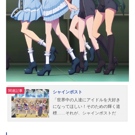
関連記事
シャインポスト
「世界中の人達にアイドルを大好き
になってほしい！そのための輝く道
標……それが、シャインポストだ
よ！」大きな夢を抱くも、小さな成
果しかあげられないアイドルユニッ
ト『TiNgS』の玉城杏夏、青天国春、