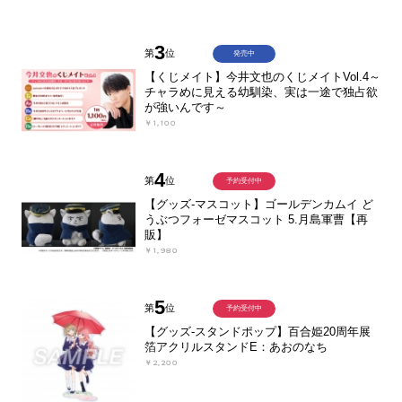
3
第
位
発売中
【くじメイト】今井文也のくじメイトVol.4～
チャラめに見える幼馴染、実は一途で独占欲
が強いんです～
￥1,100
4
第
位
予約受付中
【グッズ-マスコット】ゴールデンカムイ ど
うぶつフォーゼマスコット 5.月島軍曹【再
販】
￥1,980
5
第
位
予約受付中
【グッズ-スタンドポップ】百合姫20周年展
箔アクリルスタンドE：あおのなち
￥2,200