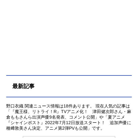
はしよか製作委員会『走り続けてよ
かったって。』公式サイト『走り続
けてよかったって。』公式Twitte...
最新記事
野口衣織 関連ニュース情報は18件あります。 現在人気の記事は
「『魔王様、リトライ！R』TVアニメ化！ 津田健次郎さん・麻
倉ももさんら出演声優9名発表、コメント公開」や「夏アニメ
『シャインポスト』2022年7月12日放送スタート！ 追加声優に
種﨑敦美さん決定、アニメ第2弾PVも公開」です。