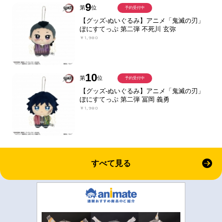
9
第
位
予約受付中
【グッズ-ぬいぐるみ】アニメ「鬼滅の刃」
ぽにすてっぷ 第二弾 不死川 玄弥
￥1,980
10
第
位
予約受付中
【グッズ-ぬいぐるみ】アニメ「鬼滅の刃」
ぽにすてっぷ 第二弾 冨岡 義勇
￥1,980
すべて見る