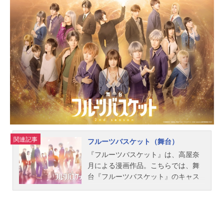
歌子は、お互いを励まし合いながら
自分と見つめ合っていく。そして、
成長していく2人を見守る先輩の凌太
や景たち。立ち止まり、悩んだその
先に2人が見つけたものとは―。作品
名走り続けてよかったって。放送形
態TVアニメスケジュール2018年10月
8日（月）～2018年10月29日（月）B
S11ほか話数全4話キャスト須山湊：
福山潤大森千歌子：野口衣織中田凌
太：鳥海浩輔生駒景：渕上舞具志堅
栞：こいぬスタッフ監督：荒川眞嗣
シリーズ構成：高橋ナツコキャラク
関連記事
フルーツバスケット（舞台）
ター原案：ヤマコ（HoneyWorks）ア
『フルーツバスケット』は、高屋奈
ニメーション制作：シグナル・エム
月による漫画作品。こちらでは、舞
ディ（ProductionI.G）製作：はしよ
台『フルーツバスケット』のキャス
か製作委員会主題歌OP：「夢ファン
ト、スタッフ、オススメ記事をご紹
ファーレ」LIP×LIPED：「アイカツ
介！
ハッピーエンド」=LOVE公開開始年
＆季節2018秋アニメ(C)HoneyWorks/