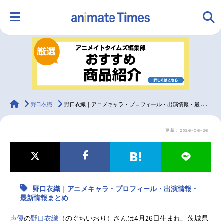
HOME
ランキング
アニメ
声優
ラジオ
みんなの声
グッズ
映画
animateTimes
野口衣織
野口衣織｜アニメキャラ・プロフィール・出演情報・最新情報まとめ
更新：2026-06-26
マンガ・ラノベ
ゲーム・アプリ
音楽
コスプレ
2.5次元
配信・Vtuber
トレンド
無料マンガ
野口衣織｜アニメキャラ・プロフィール・出演情報・
最新記事一覧
最新情報まとめ
アニメ記事一覧
声優記事一覧
声優
の
野口衣織
（のぐちいおり）さんは4月26日生まれ、茨城県