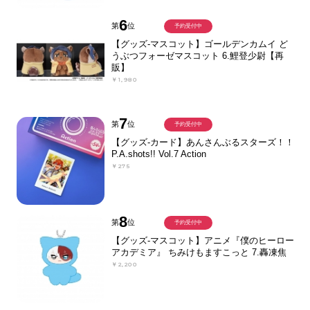
6
第
位
予約受付中
【グッズ-マスコット】ゴールデンカムイ ど
うぶつフォーゼマスコット 6.鯉登少尉【再
販】
￥1,980
7
第
位
予約受付中
【グッズ-カード】あんさんぶるスターズ！！
P.A.shots!! Vol.7 Action
￥275
8
第
位
予約受付中
【グッズ-マスコット】アニメ『僕のヒーロー
アカデミア』 ちみけもますこっと 7.轟凍焦
￥2,200