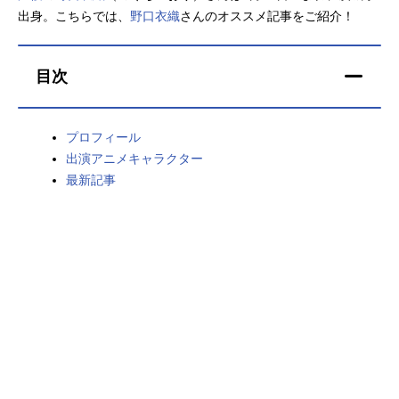
出身。こちらでは、
野口衣織
さんのオススメ記事をご紹介！
アニメ映画一覧
実写化映画一覧
今期アニメ曜日別一覧
目次
春アニメ
夏アニメ
プロフィール
秋アニメ
冬アニメ
出演アニメキャラクター
最新記事
男性声優/女性声優一覧
FOLLOW US