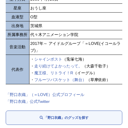
星座
おうし座
血液型
O型
出身地
茨城県
所属事務所
代々木アニメーション学院
2017年～ アイドルグループ「＝LOVE(イコールラ
音楽活動
ブ)」
・
シャインポスト
（兎塚七海）
・
走り続けてよかったって。
（大森千歌子）
代表作
・
魔王様、リトライ！R
（イーグル）
・
フルーツバスケット（舞台）
（草摩依鈴）
「野口衣織」（＝LOVE）公式プロフィール
「野口衣織」公式Twitter
「野口衣織」のグッズを探す