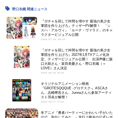
野口衣織 関連ニュース
『ガチャを回して仲間を増やす 最強の美少女
軍団を作り上げろ』ティザーPV解禁！ 「シ
スハ・アルヴィ」「ルーナ・ヴァラド」のキャ
ラクタービジュアル公開
2026-07-04 09:00
『ガチャを回して仲間を増やす 最強の美少女
軍団を作り上げろ』2027年1月TVアニメ化決
定、ティザービジュアル公開！ 出演声優に阪
口大助さん・富田美憂さん・野口衣織（＝
LOVE）さん決定
2026-06-25 18:00
オリジナルアニメーション映画
『GROTESQQQUE -グロテスク-』ASCAさ
ん、志崎樺音さん、Junnaさんら参加アーティ
スト35名が解禁！
2026-06-17 17:00
冬アニメ『勇者パーティーにかわいい子がいた
ので、告白してみた。』先行上映会の公式レポ