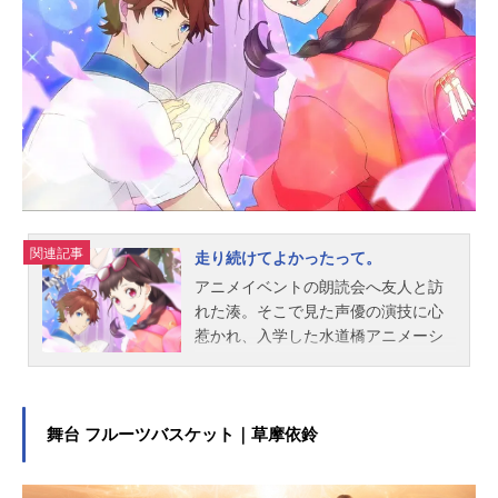
古賀葵広瀬実唯菜：齋藤樹愛羅兎塚
七海：野口衣織梨子木麗美：ファイ
ルーズあい陽本日夏：木野日菜菊池
英子：種﨑敦美日生直輝：山下大輝
スタッフ原作：コナミデジタルエン
タテインメント／ストレートエッジ
世界観...
関連記事
走り続けてよかったって。
アニメイベントの朗読会へ友人と訪
れた湊。そこで見た声優の演技に心
惹かれ、入学した水道橋アニメーシ
ョン学院で千歌子と出会う。千歌子
は湊が引っ越した部屋の前の住人で
もあり、USBにメッセージを残した
本人だった。同じ声優を目指しつつ
舞台 フルーツバスケット｜草摩依鈴
も役に魂を吹き込めないことに葛藤
する湊と過去のトラウマに怯える千