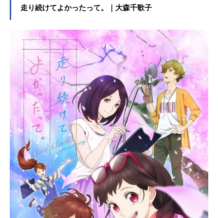
聖舞理王。彼女らに救いの手として
走り続けてよかったって。｜大森千歌子
用意されたのは、曰く最強マネージ
ャー、のはずが……「僕、マネージ
ャーはやらないよ」現われたのは、
まるでやる気のない男、日生直輝だ
った。だが、彼には一つ特別な力が
備わっていて……？これは、絶対ア
イドルを目指すため、君と少女たち
が光り輝く物語。作品名シャインポ
スト放送形態TVアニメスケジュール
2022年7月12日（火）～2022年10月
18日（火）日本テレビほか話数全12
話キャスト青天国春：鈴代紗弓玉城
杏夏：蟹沢萌子聖舞理王：夏吉ゆう
こ祇園寺雪音：長谷川里桃伊藤紅
葉：中川梨花螢：大橋彩香黒金蓮：
芹澤優唐林青葉：高瀬くるみ唐林絃
葉：久保田未夢氷海菜花：高柳知葉
苗川柔：香里有佐日生優希：小松未
可子虎渡誉：富田美憂ナターリャ：