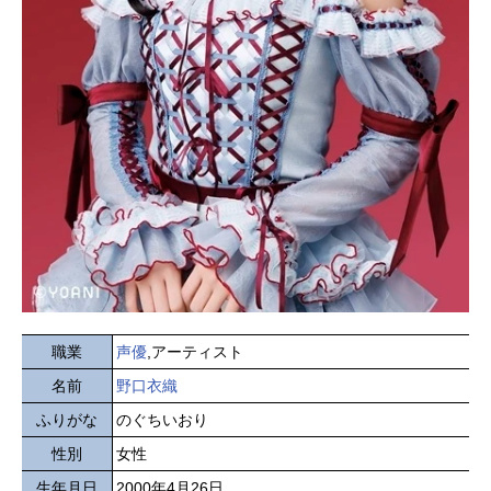
職業
声優
,アーティスト
名前
野口衣織
ふりがな
のぐちいおり
性別
女性
生年月日
2000年4月26日