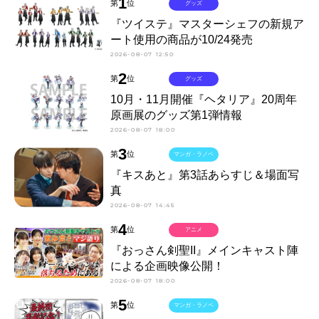
1
第
位
グッズ
『ツイステ』マスターシェフの新規ア
ート使用の商品が10/24発売
2026-08-07 12:50
2
第
位
グッズ
10月・11月開催『ヘタリア』20周年
原画展のグッズ第1弾情報
2026-08-07 18:00
3
第
位
マンガ・ラノベ
『キスあと』第3話あらすじ＆場面写
真
2026-08-07 14:45
4
第
位
アニメ
『おっさん剣聖II』メインキャスト陣
による企画映像公開！
2026-08-07 18:00
5
第
位
マンガ・ラノベ