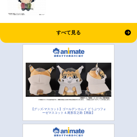
すべて見る
【グッズ-マスコット】ゴールデンカムイ どうぶつフォ
ーゼマスコット 4.尾形百之助【再販】