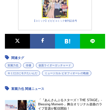
【コミック】ビビビコミック創刊記念号
関連タグ
富園力也
俳優
仮面ライダーガッチャード
キミだけにモテたいんだ
ミュージカル ピオフィオーレの晩鐘
富園力也 関連ニュース
「『あんさんぶるスターズ！THE STAGE』-
Blessing Moment-」舞台オリジナル楽曲のラ
イブ音源が配信開始！