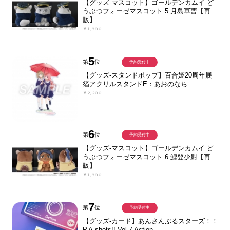
【グッズ-マスコット】ゴールデンカムイ ど
うぶつフォーゼマスコット 5.月島軍曹【再
販】
￥1,980
5
第
位
予約受付中
【グッズ-スタンドポップ】百合姫20周年展
箔アクリルスタンドE：あおのなち
￥2,200
6
第
位
予約受付中
【グッズ-マスコット】ゴールデンカムイ ど
うぶつフォーゼマスコット 6.鯉登少尉【再
販】
￥1,980
7
第
位
予約受付中
【グッズ-カード】あんさんぶるスターズ！！
P.A.shots!! Vol.7 Action