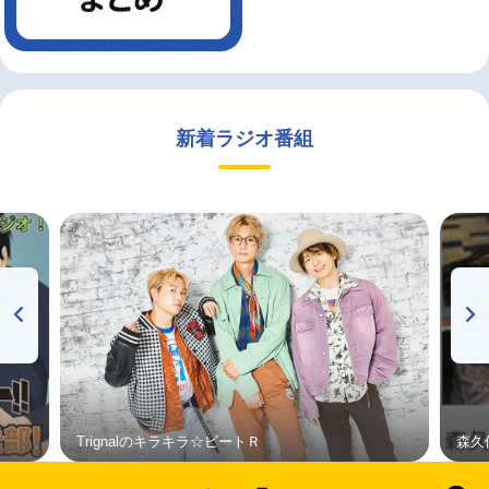
新着ラジオ番組
Trignalのキラキラ☆ビートＲ
森久