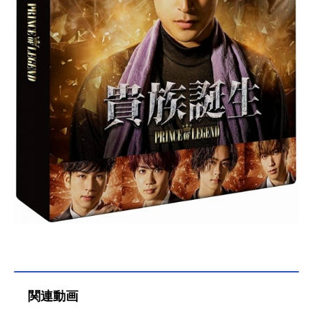
じれてもいく６人の想い。本当の
〈モテ〉とは何なのか。恋と友情の
青春劇が開幕！作品名キミだけにモ
テたいんだ放送形態劇場版アニメス
ケジュール2019年10月25日（金）キ
ャスト古田時夫：斉藤壮馬葦田茂
一：内山昂輝戸島幸太郎：富園力也
佐橋亜紀：松岡禎丞後藤田駿：梅原
裕一郎堀ノ宮早紀子：石川由依司
会：...
関連動画