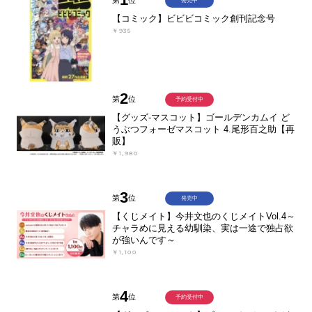
発売中
【コミック】ビビビコミック創刊記念号
￥935
2
第
位
予約受付中
【グッズ-マスコット】ゴールデンカムイ ど
うぶつフォーゼマスコット 4.尾形百之助【再
販】
￥1,980
3
第
位
発売中
【くじメイト】今井文也のくじメイトVol.4～
チャラめに見える幼馴染、実は一途で独占欲
が強いんです～
￥1,100
4
第
位
予約受付中