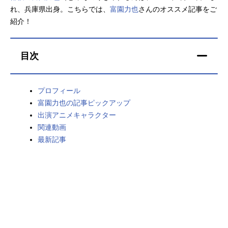
れ、兵庫県出身。こちらでは、
富園力也
さんのオススメ記事をご
アニメ映画一覧
実写化映画一覧
紹介！
今期アニメ曜日別一覧
目次
春アニメ
夏アニメ
秋アニメ
冬アニメ
プロフィール
富園力也の記事ピックアップ
男性声優/女性声優一覧
出演アニメキャラクター
関連動画
FOLLOW US
最新記事