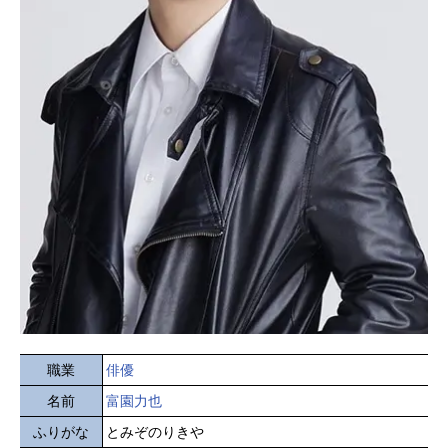
職業
俳優
名前
富園力也
ふりがな
とみぞのりきや