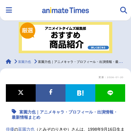
HOME
ランキング
アニメ
声優
ラジオ
みんなの声
グッズ
映画
animateTimes
富園力也
富園力也｜アニメキャラ・プロフィール・出演情報・最新情報まとめ
更新：2026-01-20
マンガ・ラノベ
ゲーム・アプリ
音楽
コスプレ
2.5次元
配信・Vtuber
トレンド
無料マンガ
富園力也｜アニメキャラ・プロフィール・出演情報・
最新記事一覧
最新情報まとめ
アニメ記事一覧
声優記事一覧
俳優
の
富園力也
（とみぞのりきや）さんは、1998年9月16日生ま