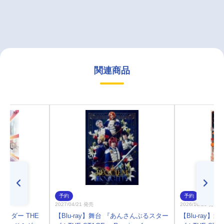
関連商品
予約
予約
2027/04/21 発売
2026/10/28 発売
面ライダー THE
【Blu-ray】舞台 『あんさんぶるスター
【Blu-ray