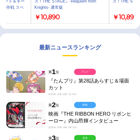
ッチャード＆ギー
ズ！THE STAGE』-Requiem from
ズ！THE STAGE』
ャ大作戦 スペ
Knights- 通常版
￥10,890
￥10,890
最新ニュースランキング
1
第
位
アニメ
『たんプリ』第28話あらすじ＆場面
カット
2026-08-08 12:00
2
第
位
映画
映画『THE RIBBON HERO リボンヒ
ーロー』内山昂輝インタビュー
2026-08-08 18:00
3
第
位
音楽