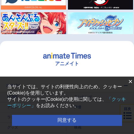
アニメイト
×
カテゴリ
当サイトでは、サイトの利便性向上のため、クッキー
(Cookie)を使用しています。
HOME
ランキング
サイトのクッキー(Cookie)の使用に関しては、
「クッキ
ーポリシー」
をお読みください。
アニメ
声優
目次
ラジオ
みんなの声
同意する
グッズ
映画