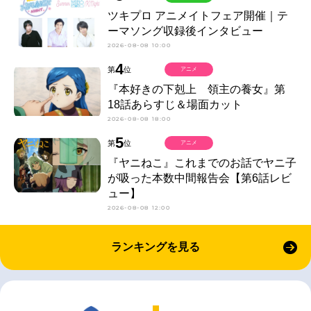
ツキプロ アニメイトフェア開催｜テ
ーマソング収録後インタビュー
2026-08-08 10:00
4
第
位
アニメ
『本好きの下剋上 領主の養女』第
18話あらすじ＆場面カット
2026-08-08 18:00
5
第
位
アニメ
『ヤニねこ』これまでのお話でヤニ子
が吸った本数中間報告会【第6話レビ
ュー】
2026-08-08 12:00
ランキングを見る