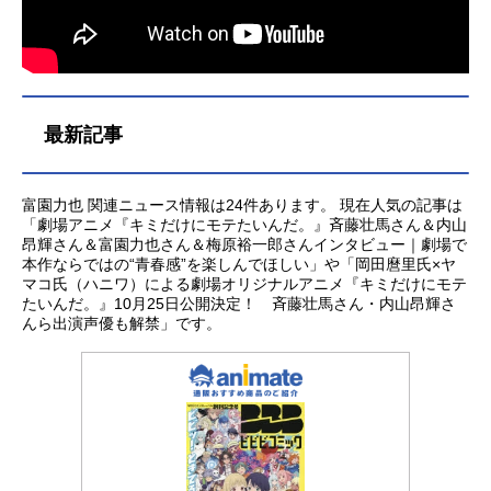
最新記事
富園力也 関連ニュース情報は24件あります。 現在人気の記事は
「劇場アニメ『キミだけにモテたいんだ。』斉藤壮馬さん＆内山
昂輝さん＆富園力也さん＆梅原裕一郎さんインタビュー｜劇場で
本作ならではの“青春感”を楽しんでほしい」や「岡田麿里氏×ヤ
マコ氏（ハニワ）による劇場オリジナルアニメ『キミだけにモテ
たいんだ。』10月25日公開決定！ 斉藤壮馬さん・内山昂輝さ
んら出演声優も解禁」です。