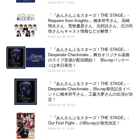
2026-03-11 12:30
「『あんさんぶるスターズ！THE STAGE』-
Requiem from Knights-」橋本祥平さん、高崎
翔太さん、荒牧慶彦さん、北村諒さん、北川尚
弥さんらキャスト情報などが解禁！
2026-02-25 15:30
「『あんさんぶるスターズ！THE STAGE』-
Desperate Checkmate-」舞台オリジナル楽曲
のライブ音源が配信開始！ Blu-rayパッケー
ジは本日発売！
2026-02-25 10:00
「『あんさんぶるスターズ！THE STAGE』-
Desperate Checkmate-」Blu-ray発売記念イベ
ントに橋本祥平さん、工藤大夢さんの出演が決
定！
2026-02-13 18:00
「『あんさんぶるスターズ！THE STAGE』-
Our First Fight-」のBlu-rayが発売決定！
2026-01-15 12:00