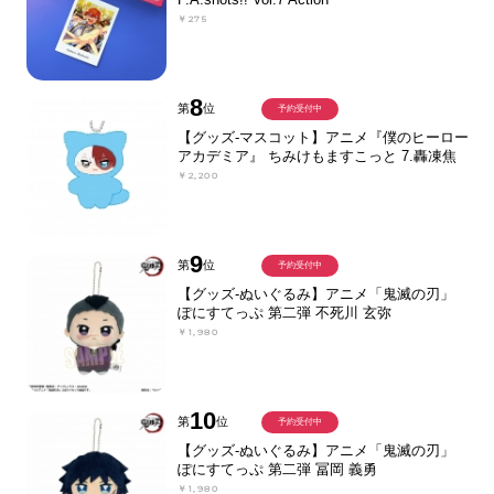
￥275
8
第
位
予約受付中
【グッズ-マスコット】アニメ『僕のヒーロー
アカデミア』 ちみけもますこっと 7.轟凍焦
￥2,200
9
第
位
予約受付中
【グッズ-ぬいぐるみ】アニメ「鬼滅の刃」
ぽにすてっぷ 第二弾 不死川 玄弥
￥1,980
10
第
位
予約受付中
【グッズ-ぬいぐるみ】アニメ「鬼滅の刃」
ぽにすてっぷ 第二弾 冨岡 義勇
￥1,980