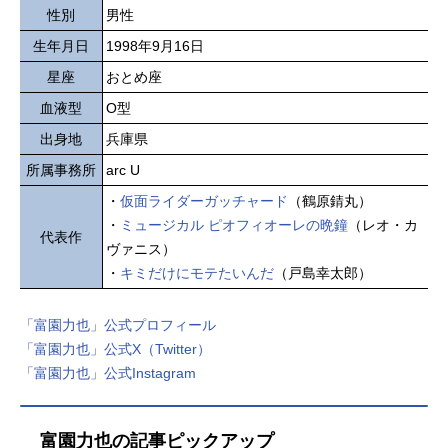
性別
男性
生年月日
1998年9月16日
星座
おとめ座
血液型
O型
出身地
兵庫県
所属事務所
arc U
・
仮面ライダーガッチャード
（鶴原錆丸）
・
ミュージカル ピオフィオーレの晩鐘
（レオ・カ
代表作
ヴァニス）
・
キミだけにモテたいんだ
（戸島幸太郎）
「富園力也」公式プロフィール
「富園力也」公式X（Twitter）
「富園力也」公式Instagram
富園力也の記事ピックアップ