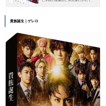
学校でも有名なお嬢様・ホリコこと
掘ノ宮早紀子のもとへ。ホリコは時
夫たちを『モテメン甲子園』に出場
させて、その賞金で諸事情から負っ
貴族誕生｜ゲレロ
た借金を返済しようとしていたのだ
った。集められたメンバーは女子に
冷たく「中二をこじらせている」と
噂されてモテない時夫、行動が子供
すぎてモテないアシモに加え、かわ
いすぎるためモテない幸太郎、人間
そのものに興味が持てないためモテ
ない亜紀。ホリコの執事的存在でモ
テの講師役の後藤田を加え、一同は
無理やり５人１組の学校代表メンバ
ーに。優勝を目指してモテメンへと
成長していく中で、周囲や自分の変
化もホリコに対する恋心も自覚する
ことになる。そしてまたホリコにも
隠していたことが……。決勝を前に
一致団結しながら、複雑に絡んでこ