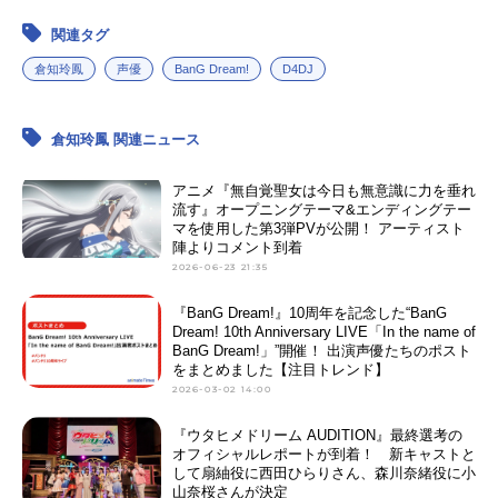
関連タグ
倉知玲鳳
声優
BanG Dream!
D4DJ
倉知玲鳳 関連ニュース
アニメ『無自覚聖女は今日も無意識に力を垂れ
流す』オープニングテーマ&エンディングテー
マを使用した第3弾PVが公開！ アーティスト
陣よりコメント到着
2026-06-23 21:35
『BanG Dream!』10周年を記念した“BanG
Dream! 10th Anniversary LIVE「In the name of
BanG Dream!」”開催！ 出演声優たちのポスト
をまとめました【注目トレンド】
2026-03-02 14:00
『ウタヒメドリーム AUDITION』最終選考の
オフィシャルレポートが到着！ 新キャストと
して扇紬役に西田ひらりさん、森川奈緒役に小
山奈桜さんが決定