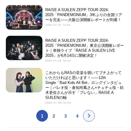
RAISE A SUILEN ZEPP TOUR 2024-
2025「PANDEMONIUM」3年ぶりの全国ツア
ーを完走――大阪公演開催レポートが到着！
2025-01-27 14:50
RAISE A SUILEN ZEPP TOUR 2024-
2025「PANDEMONIUM」東京公演開催レポー
ト｜単独ライブ「RAISE A SUILEN LIVE
2025」が6月14日に開催決定！
2025-01-20 10:40
これからもRASの音楽を聴いてブチ上がって
いただければと思います！――12th
Single「Bad Kids All Bet」ロングインタビュ
ー｜パレオ役・倉知玲鳳さん×チュチュ役・紡
木吏佐さんが示す「ブレない」RAISE A
SUILENの軸
2025-01-08 19:00
1
2
3
4