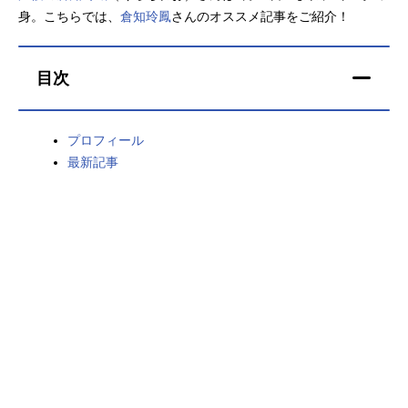
身。こちらでは、
倉知玲鳳
さんのオススメ記事をご紹介！
アニメ映画一覧
実写化映画一覧
今期アニメ曜日別一覧
目次
春アニメ
夏アニメ
プロフィール
秋アニメ
冬アニメ
最新記事
男性声優/女性声優一覧
FOLLOW US