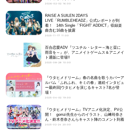
2026-02-02 16:00
RAISE A SUILEN 2DAYS
LIVE「RUMBLEHEADZ」公式レポートが到
着！ 14th Single「‘FIGHT’ ADDICT」収録楽
曲含む16曲を披露
2025-11-17 11:00
百合恋愛ADV『ツユチル・レター～海と栞に
雨音を～』が、アニメイトゲームス＆アニメイ
ト通販に登場!!
2025-08-28 10:00
『ウタヒメドリーム』春の名曲を歌うカバーア
ルバム「ふれふれ、キミの春」連続インタビュ
ー最終回|ウタヒメを演じるキャスト7名が登
場！
2025-04-02 19:00
『ウタヒメドリーム』TVアニメ化決定、PV公
開！ gomzi先生からのイラスト、山﨑玲奈さ
ん・鈴木杏奈さんらキャスト陣のコメント到着
2025-02-24 20:00