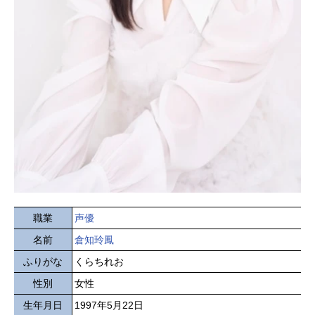
職業
声優
名前
倉知玲鳳
ふりがな
くらちれお
性別
女性
生年月日
1997年5月22日