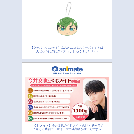
【グッズ-マスコット】あんさんぶるスターズ！！ おま
んじゅうにぎにぎマスコット ねくすと2 Hbox
【くじメイト】今井文也のくじメイトVol.4～チャラめ
に見える幼馴染、実は一途で独占欲が強いんです～