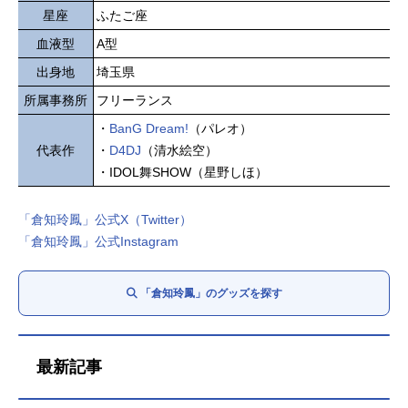
星座
ふたご座
血液型
A型
出身地
埼玉県
所属事務所
フリーランス
・
BanG Dream!
（パレオ）
代表作
・
D4DJ
（清水絵空）
・IDOL舞SHOW（星野しほ）
「倉知玲鳳」公式X（Twitter）
「倉知玲鳳」公式Instagram
「倉知玲鳳」のグッズを探す
最新記事