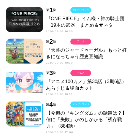
1
第
位
マンガ・ラノベ
『ONE PIECE』イム様・神の騎士団
「19本の武器」まとめ＆元ネタ
2026-08-06 16:30
2
第
位
アニメ
『天幕のジャードゥーガル』もっと好
きになっちゃう歴史豆知識
2026-08-06 18:30
3
第
位
アニメ
『アニメ100カノ』第30話（3期6話）
あらすじ＆場面カット
2026-08-06 18:55
4
第
位
マンガ・ラノベ
【今週の『キングダム』の話題は？】
信に「失敗」がのしかかる「残存戦
力」〈884話〉
2026-08-06 17:00