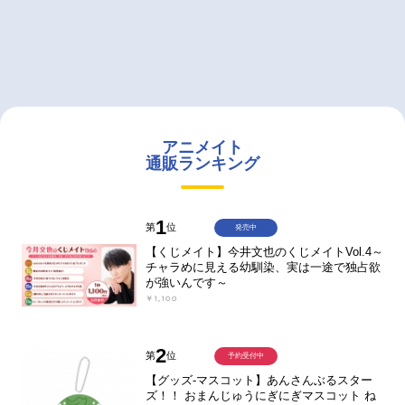
アニメイト
通販ランキング
1
第
位
発売中
【くじメイト】今井文也のくじメイトVol.4～
チャラめに見える幼馴染、実は一途で独占欲
が強いんです～
￥1,100
2
第
位
予約受付中
【グッズ-マスコット】あんさんぶるスター
ズ！！ おまんじゅうにぎにぎマスコット ね