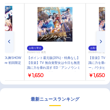
お取り寄せ
お取り寄せ
2026/07/22 発売
2026/07/22 発売
DOL舞SHOW
【ポイント還元版(20%)・特典なし】
【音楽】TV 
or Dare 初回限定
【音楽】TV 無自覚聖女は今日も無意
識に力を垂れ流
識に力を垂れ流す ED「アンノウンミ
ー」/ウタヒメ
ー」/ウタヒメドリーム オールスター
ズ
￥1,650
￥1,650
ズ
最新ニュースランキング