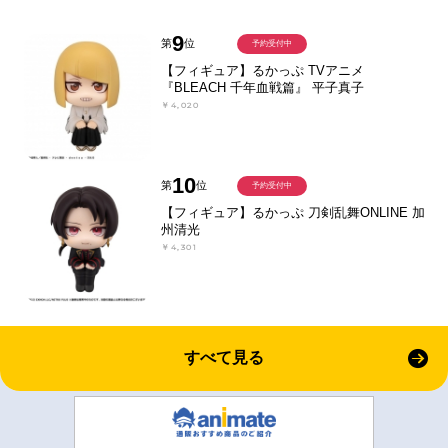
9
第
位
予約受付中
【フィギュア】るかっぷ TVアニメ
『BLEACH 千年血戦篇』 平子真子
￥4,020
10
第
位
予約受付中
【フィギュア】るかっぷ 刀剣乱舞ONLINE 加
州清光
￥4,301
すべて見る