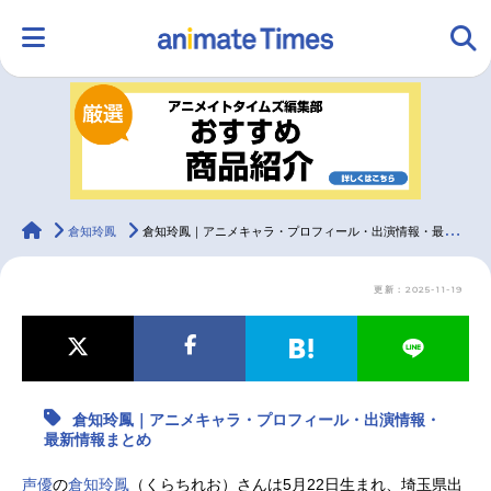
HOME
ランキング
アニメ
声優
ラジオ
みんなの声
グッズ
映画
animateTimes
倉知玲鳳
倉知玲鳳｜アニメキャラ・プロフィール・出演情報・最新情報まとめ
更新：2025-11-19
マンガ・ラノベ
ゲーム・アプリ
音楽
コスプレ
2.5次元
配信・Vtuber
トレンド
無料マンガ
倉知玲鳳｜アニメキャラ・プロフィール・出演情報・
最新記事一覧
最新情報まとめ
アニメ記事一覧
声優記事一覧
声優
の
倉知玲鳳
（くらちれお）さんは5月22日生まれ、埼玉県出