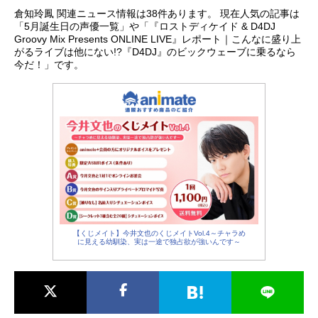
倉知玲鳳 関連ニュース情報は38件あります。 現在人気の記事は
「5月誕生日の声優一覧」や「『ロストディケイド & D4DJ
Groovy Mix Presents ONLINE LIVE』レポート｜こんなに盛り上
がるライブは他にない!?『D4DJ』のビックウェーブに乗るなら
今だ！」です。
【くじメイト】今井文也のくじメイトVol.4～チャラめ
に見える幼馴染、実は一途で独占欲が強いんです～