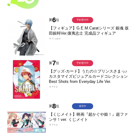
6
第
位
予約受付中
【フィギュア】G.E.M.Caratシリーズ 銀魂 坂
田銀時Ver.攘夷志士 完成品フィギュア
￥7,480
7
第
位
予約受付中
【グッズ-カード】うたの☆プリンスさまっ♪
カスタマイズビジュアルカードコレクション
Best Shots from Everyday Life Ver.
￥770
8
第
位
発売中
【くじメイト】映画『超かぐや姫！』超ファ
ンサ！ver. くじメイト
￥770