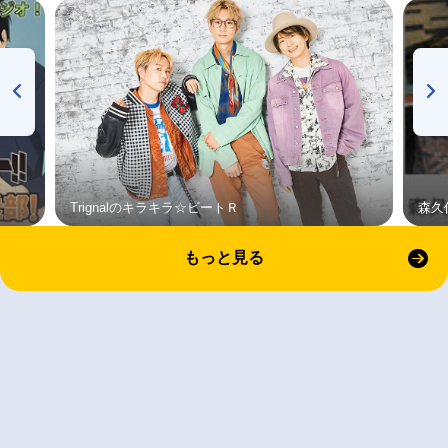
Trignalのキラキラ☆ビートＲ
森久
もっと見る