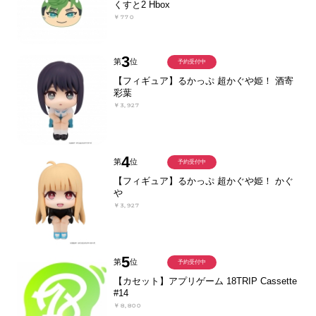
くすと2 Hbox
￥770
3
第
位
予約受付中
【フィギュア】るかっぷ 超かぐや姫！ 酒寄
彩葉
￥3,927
4
第
位
予約受付中
【フィギュア】るかっぷ 超かぐや姫！ かぐ
や
￥3,927
5
第
位
予約受付中
【カセット】アプリゲーム 18TRIP Cassette
#14
￥8,800