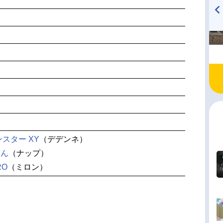
TVアニメ『戦隊大失格』
ハイキュー!! 烏野高校放送部!
radio 大直会 2nd season
スター XY
（デデンネ）
りん
（ナップ）
RO
（ミロン）