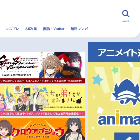
search
コスプレ
2.5次元
配信・Vtuber
無料マンガ
んなの声
グッズ
映画
・Vtuber
トレンド
無料マンガ
秋アニメ
冬アニメ