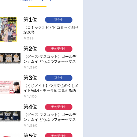
1
第
位
発売中
【コミック】ビビビコミック創刊
記念号
￥935
2
第
位
予約受付中
【グッズ-マスコット】ゴールデ
ンカムイ どうぶつフォーゼマス
コット 4.尾形百之助【再販】
￥1,980
3
第
位
発売中
【くじメイト】今井文也のくじメ
イトVol.4～チャラめに見える幼
馴染、実は一途で独占欲が強いん
￥1,100
です～
4
第
位
予約受付中
【グッズ-マスコット】ゴールデ
ンカムイ どうぶつフォーゼマス
コット 5.月島軍曹【再販】
￥1,980
5
第
位
予約受付中