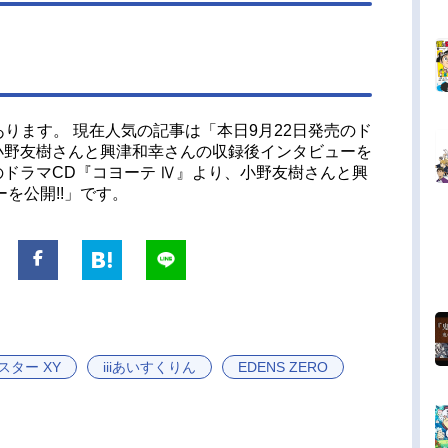
あります。 現在人気の記事は「本日9月22日発売のド
、小野友樹さんと興津和幸さんの収録後インタビューを
売のドラマCD『コヨーテ Ⅳ』より、小野友樹さんと興
を公開!!」です。
ター XY
iiiあいすくりん
EDENS ZERO