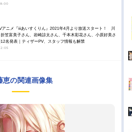
18:00
Vアニメ『iiiあいすくりん』2021年4月より放送スタート！ 川
、折笠富美子さん、岩崎諒太さん、千本木彩花さん、小原好美さ
12名発表｜ティザーPV、スタッフ情報も解禁
12:05
藤恵の関連画像集