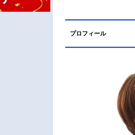
プロフィール