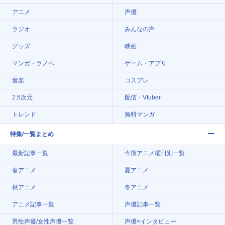
アニメ
声優
ラジオ
みんなの声
グッズ
映画
マンガ・ラノベ
ゲーム・アプリ
音楽
コスプレ
2.5次元
配信・Vtuber
トレンド
無料マンガ
特集/一覧まとめ
最新記事一覧
今期アニメ曜日別一覧
春アニメ
夏アニメ
秋アニメ
冬アニメ
アニメ記事一覧
声優記事一覧
男性声優/女性声優一覧
声優×インタビュー