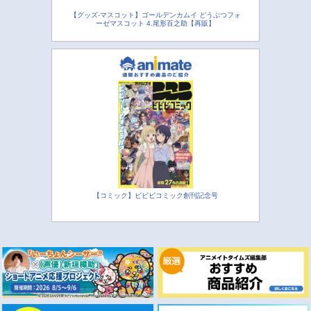
【グッズ-マスコット】ゴールデンカムイ どうぶつフォ
ーゼマスコット 4.尾形百之助【再販】
【コミック】ビビビコミック創刊記念号