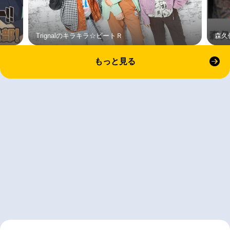
Trignalのキラキラ☆ビートＲ
森久
もっと見る