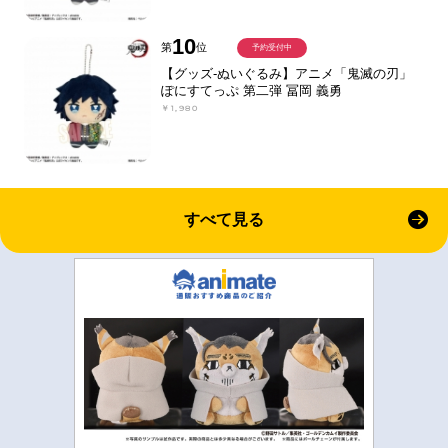
10
第
位
予約受付中
【グッズ-ぬいぐるみ】アニメ「鬼滅の刃」
ぽにすてっぷ 第二弾 冨岡 義勇
￥1,980
すべて見る