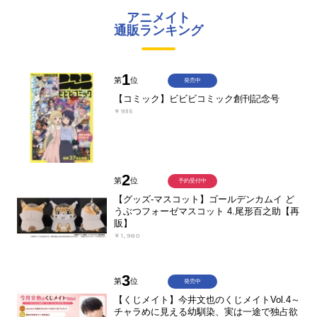
アニメイト
通販ランキング
1
第
位
発売中
【コミック】ビビビコミック創刊記念号
￥935
2
第
位
予約受付中
【グッズ-マスコット】ゴールデンカムイ ど
うぶつフォーゼマスコット 4.尾形百之助【再
販】
￥1,980
3
第
位
発売中
【くじメイト】今井文也のくじメイトVol.4～
チャラめに見える幼馴染、実は一途で独占欲