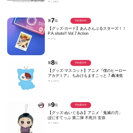
￥1,980
7
第
位
予約受付中
【グッズ-カード】あんさんぶるスターズ！！
P.A.shots!! Vol.7 Action
￥275
8
第
位
予約受付中
【グッズ-マスコット】アニメ『僕のヒーロー
アカデミア』 ちみけもますこっと 7.轟凍焦
￥2,200
9
第
位
予約受付中
【グッズ-ぬいぐるみ】アニメ「鬼滅の刃」
ぽにすてっぷ 第二弾 不死川 玄弥
￥1,980