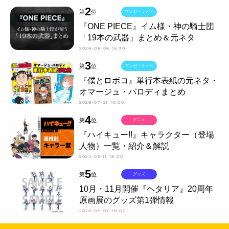
2
第
位
マンガ・ラノベ
『ONE PIECE』イム様・神の騎士団
「19本の武器」まとめ＆元ネタ
2026-08-06 16:30
3
第
位
マンガ・ラノベ
『僕とロボコ』単行本表紙の元ネタ・
オマージュ・パロディまとめ
2026-07-21 10:00
4
第
位
アニメ
『ハイキュー!!』キャラクター（登場
人物）一覧・紹介＆解説
2024-03-11 16:00
5
第
位
グッズ
10月・11月開催『ヘタリア』20周年
原画展のグッズ第1弾情報
2026-08-07 18:00