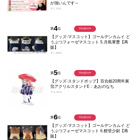
が強いんです～
￥1,100
4
第
位
予約受付中
【グッズ-マスコット】ゴールデンカムイ ど
うぶつフォーゼマスコット 5.月島軍曹【再
販】
￥1,980
5
第
位
予約受付中
【グッズ-スタンドポップ】百合姫20周年展
箔アクリルスタンドE：あおのなち
￥2,200
6
第
位
予約受付中
【グッズ-マスコット】ゴールデンカムイ ど
うぶつフォーゼマスコット 6.鯉登少尉【再
販】