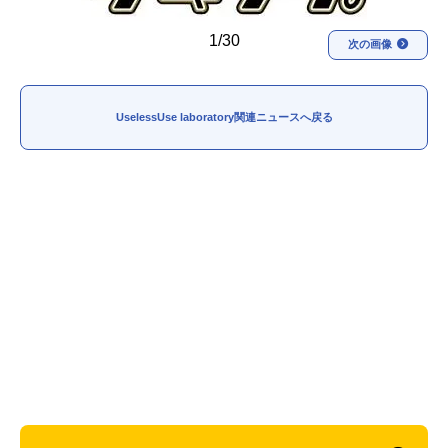
アニメ映画一覧
実写化映画一覧
1/30
次の画像
今期アニメ曜日別一覧
UselessUse laboratory関連ニュースへ戻る
春アニメ
夏アニメ
秋アニメ
冬アニメ
男性声優/女性声優一覧
FOLLOW US