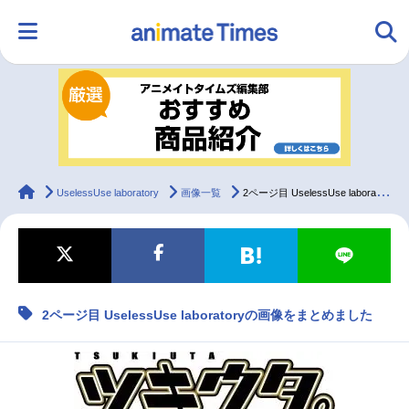
HOME
ランキング
アニメ
声優
ラジオ
みんなの声
グッズ
映画
animateTimes
UselessUse laboratory
画像一覧
2ページ目 UselessUse laboratoryの画像をまとめました
マンガ・ラノベ
ゲーム・アプリ
音楽
コスプレ
2ページ目 UselessUse laboratoryの画像をまとめました
2.5次元
配信・Vtuber
トレンド
無料マンガ
最新記事一覧
アニメ記事一覧
声優記事一覧