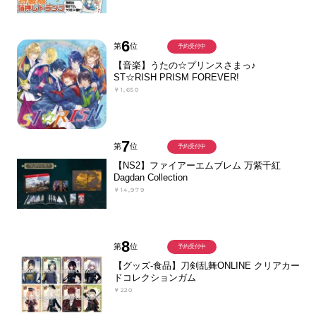
6
第
位
予約受付中
【音楽】うたの☆プリンスさまっ♪
ST☆RISH PRISM FOREVER!
￥1,650
7
第
位
予約受付中
【NS2】ファイアーエムブレム 万紫千紅
Dagdan Collection
￥14,979
8
第
位
予約受付中
【グッズ-食品】刀剣乱舞ONLINE クリアカー
ドコレクションガム
￥220