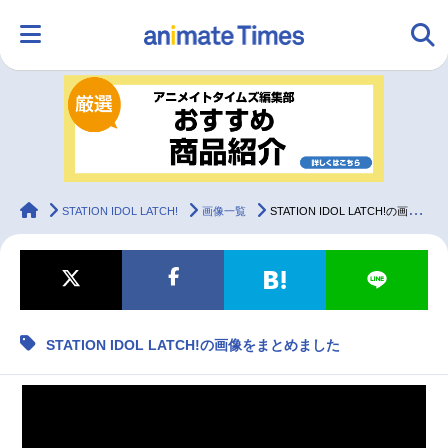
HOME
ランキング
アニメ
声優
ラジオ
みんなの声
グッズ
映画
animateTimes
STATION IDOL LATCH!
画像一覧
STATION IDOL LATCH!の画像をまとめました
マンガ・ラノベ
ゲーム・アプリ
音楽
コスプレ
STATION IDOL LATCH!の画像をまとめました
2.5次元
配信・Vtuber
トレンド
無料マンガ
最新記事一覧
アニメ記事一覧
声優記事一覧