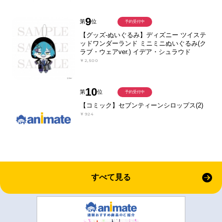
9
第
位
予約受付中
【グッズ-ぬいぐるみ】ディズニー ツイステ
ッドワンダーランド ミニミニぬいぐるみ(ク
ラブ・ウェアver.) イデア・シュラウド
￥2,500
10
第
位
予約受付中
【コミック】セブンティーンシロップス(2)
￥924
すべて見る