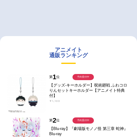
アニメイト
通販ランキング
1
第
位
予約受付中
【グッズ-キーホルダー】呪術廻戦 ふわコロ
りんセットキーホルダー【アニメイト特典
付】
￥1,100
2
第
位
予約受付中
【Blu-ray】『劇場版モノノ怪 第三章 蛇神』
Blu-ray