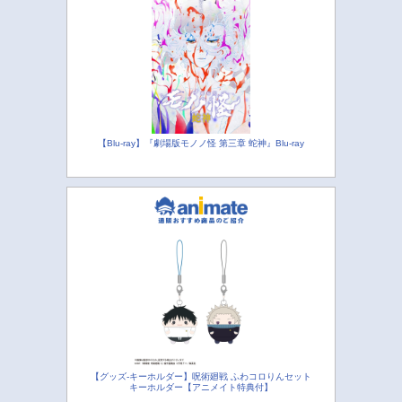
【Blu-ray】『劇場版モノノ怪 第三章 蛇神』Blu-ray
【グッズ-キーホルダー】呪術廻戦 ふわコロりんセット
キーホルダー【アニメイト特典付】