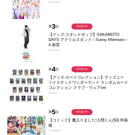
￥9,900
3
第
位
予約受付中
【グッズ-スタンドポップ】SAKAMOTO
DAYS アクリルスタンド～Sunny Afternoon～
4.南雲
￥2,200
4
第
位
予約受付中
【グッズ-カードコレクション】ディズニー
ツイステッドワンダーランド ランダムカード
コレクション クラブ・ウェアver.
￥400
5
第
位
予約受付中
【コミック】魔入りました!入間くん(50) 特装
版
￥3,850