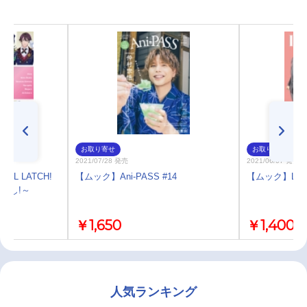
お取り寄せ
お取り寄せ
2021/07/28 発売
2021/06/07 発売
OL LATCH!
【ムック】Ani-PASS #14
【ムック】LisOe
～声よし!～
￥1,650
￥1,400
人気ランキング