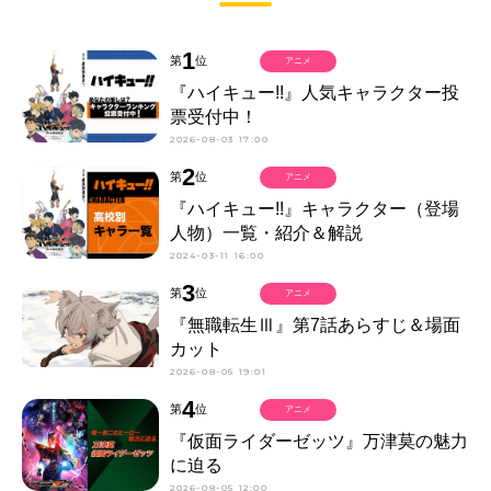
1
第
位
アニメ
『ハイキュー!!』人気キャラクター投
票受付中！
2026-08-03 17:00
2
第
位
アニメ
『ハイキュー!!』キャラクター（登場
人物）一覧・紹介＆解説
2024-03-11 16:00
3
第
位
アニメ
『無職転生Ⅲ』第7話あらすじ＆場面
カット
2026-08-05 19:01
4
第
位
アニメ
『仮面ライダーゼッツ』万津莫の魅力
に迫る
2026-08-05 12:00