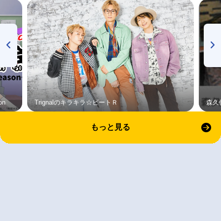
on
Trignalのキラキラ☆ビートＲ
森久
もっと見る