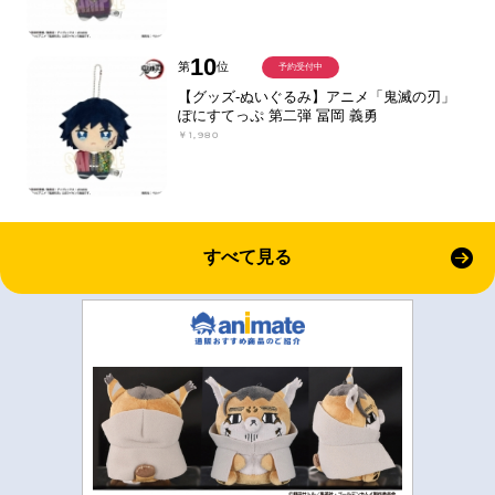
10
第
位
予約受付中
【グッズ-ぬいぐるみ】アニメ「鬼滅の刃」
ぽにすてっぷ 第二弾 冨岡 義勇
￥1,980
すべて見る