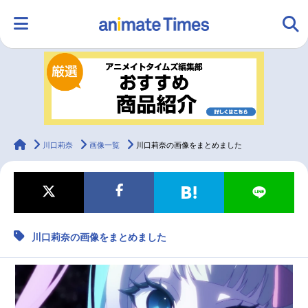
HOME
ランキング
アニメ
声優
ラジオ
みんなの声
グッズ
映画
animateTimes
川口莉奈
画像一覧
川口莉奈の画像をまとめました
マンガ・ラノベ
ゲーム・アプリ
音楽
コスプレ
川口莉奈の画像をまとめました
2.5次元
配信・Vtuber
トレンド
無料マンガ
最新記事一覧
アニメ記事一覧
声優記事一覧