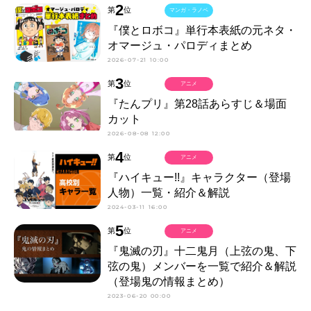
2
第
位
マンガ・ラノベ
『僕とロボコ』単行本表紙の元ネタ・
オマージュ・パロディまとめ
2026-07-21 10:00
3
第
位
アニメ
『たんプリ』第28話あらすじ＆場面
カット
2026-08-08 12:00
4
第
位
アニメ
『ハイキュー!!』キャラクター（登場
人物）一覧・紹介＆解説
2024-03-11 16:00
5
第
位
アニメ
『鬼滅の刃』十二鬼月（上弦の鬼、下
弦の鬼）メンバーを一覧で紹介＆解説
（登場鬼の情報まとめ）
2023-06-20 00:00