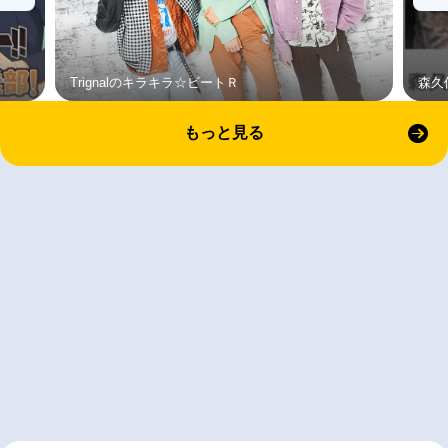
Trignalのキラキラ☆ビートＲ
森久
もっと見る