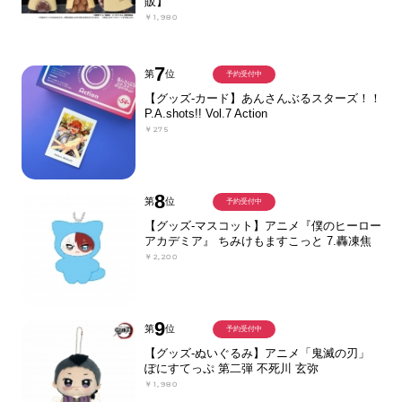
販】
￥1,980
7
第
位
予約受付中
【グッズ-カード】あんさんぶるスターズ！！
P.A.shots!! Vol.7 Action
￥275
8
第
位
予約受付中
【グッズ-マスコット】アニメ『僕のヒーロー
アカデミア』 ちみけもますこっと 7.轟凍焦
￥2,200
9
第
位
予約受付中
【グッズ-ぬいぐるみ】アニメ「鬼滅の刃」
ぽにすてっぷ 第二弾 不死川 玄弥
￥1,980