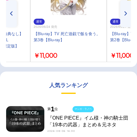
通常
通常
2026/06/24 発売
2026/05/27 発売
)・特典なし】
【Blu-ray】TV 死亡遊戯で飯を食う。
【Blu-ray
GIRL
第3巻【Blu-ray】
第2巻【Blu-ra
生産限定版】
￥11,000
￥11,000
人気ランキング
1
第
位
マンガ・ラノベ
『ONE PIECE』イム様・神の騎士団
「19本の武器」まとめ＆元ネタ
2026-08-06 16:30