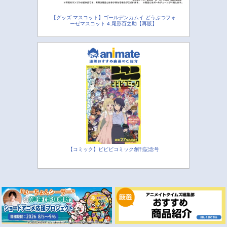
【グッズ-マスコット】ゴールデンカムイ どうぶつフォ
ーゼマスコット 4.尾形百之助【再販】
【コミック】ビビビコミック創刊記念号