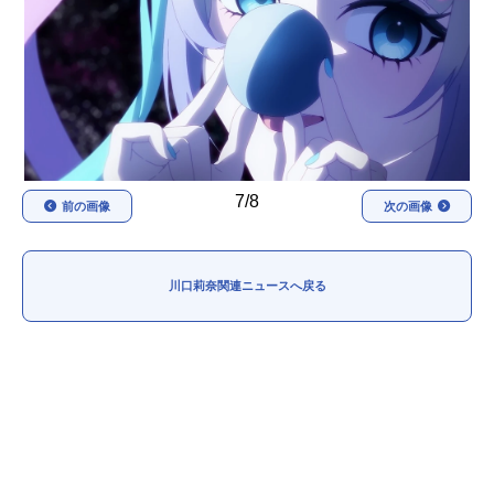
アニメ映画一覧
実写化映画一覧
今期アニメ曜日別一覧
春アニメ
夏アニメ
秋アニメ
冬アニメ
7/8
前の画像
次の画像
男性声優/女性声優一覧
FOLLOW US
川口莉奈関連ニュースへ戻る