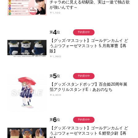
チャラめに見える幼馴染、実は一途で独占欲
が強いんです～
￥1,100
4
第
位
予約受付中
【グッズ-マスコット】ゴールデンカムイ ど
うぶつフォーゼマスコット 5.月島軍曹【再
販】
￥1,980
5
第
位
予約受付中
【グッズ-スタンドポップ】百合姫20周年展
箔アクリルスタンドE：あおのなち
￥2,200
6
第
位
予約受付中
【グッズ-マスコット】ゴールデンカムイ ど
うぶつフォーゼマスコット 6.鯉登少尉【再