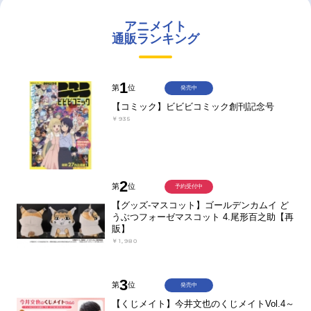
アニメイト
通販ランキング
1
第
位
発売中
【コミック】ビビビコミック創刊記念号
￥935
2
第
位
予約受付中
【グッズ-マスコット】ゴールデンカムイ ど
うぶつフォーゼマスコット 4.尾形百之助【再
販】
￥1,980
3
第
位
発売中
【くじメイト】今井文也のくじメイトVol.4～