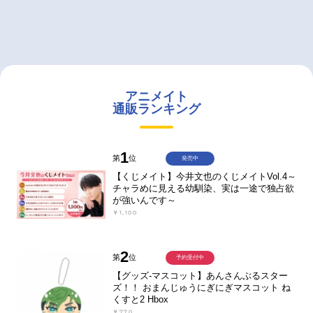
アニメイト
通販ランキング
1
第
位
発売中
【くじメイト】今井文也のくじメイトVol.4～
チャラめに見える幼馴染、実は一途で独占欲
が強いんです～
￥1,100
2
第
位
予約受付中
【グッズ-マスコット】あんさんぶるスター
ズ！！ おまんじゅうにぎにぎマスコット ね
くすと2 Hbox
￥770