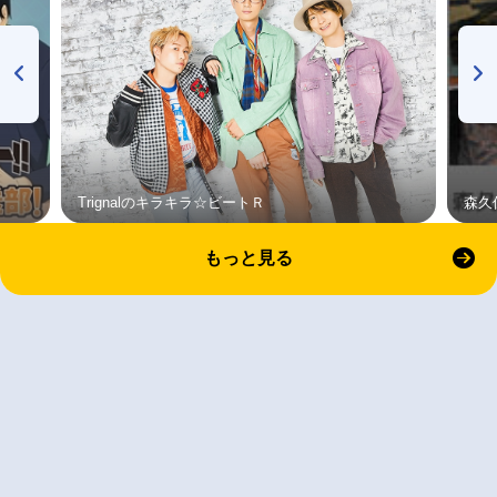
Trignalのキラキラ☆ビートＲ
森久
もっと見る