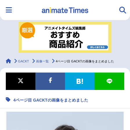
HOME
ランキング
アニメ
声優
ラジオ
みんなの声
グッズ
映画
animateTimes
GACKT
画像一覧
4ページ目 GACKTの画像をまとめました
マンガ・ラノベ
ゲーム・アプリ
音楽
コスプレ
4ページ目 GACKTの画像をまとめました
2.5次元
配信・Vtuber
トレンド
無料マンガ
最新記事一覧
アニメ記事一覧
声優記事一覧