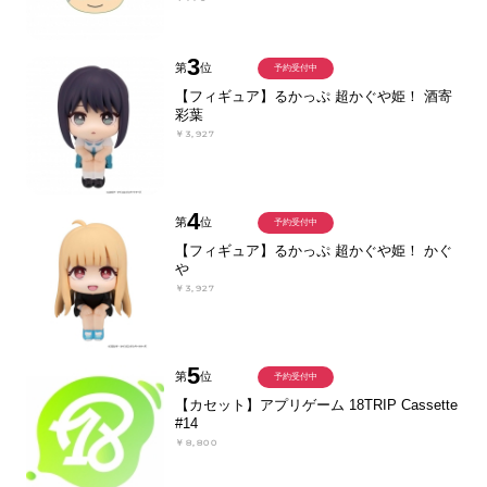
3
第
位
予約受付中
【フィギュア】るかっぷ 超かぐや姫！ 酒寄
彩葉
￥3,927
4
第
位
予約受付中
【フィギュア】るかっぷ 超かぐや姫！ かぐ
や
￥3,927
5
第
位
予約受付中
【カセット】アプリゲーム 18TRIP Cassette
#14
￥8,800