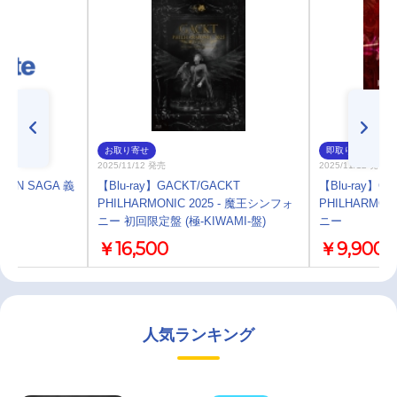
お取り寄せ
即取り
2025/11/12 発売
2025/11/12 発売
ON SAGA 義
【Blu-ray】GACKT/GACKT
【Blu-ray】G
M
PHILHARMONIC 2025 - 魔王シンフォ
PHILHARMON
ニー 初回限定盤 (極-KIWAMI-盤)
ニー
￥16,500
￥9,900
人気ランキング