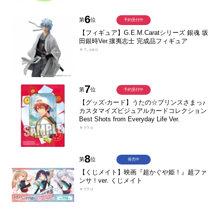
6
第
位
予約受付中
【フィギュア】G.E.M.Caratシリーズ 銀魂 坂
田銀時Ver.攘夷志士 完成品フィギュア
￥7,480
7
第
位
予約受付中
【グッズ-カード】うたの☆プリンスさまっ♪
カスタマイズビジュアルカードコレクション
Best Shots from Everyday Life Ver.
￥770
8
第
位
発売中
【くじメイト】映画『超かぐや姫！』超ファ
ンサ！ver. くじメイト
￥770