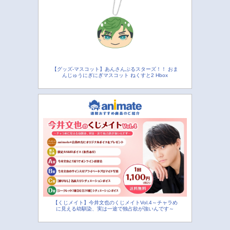
【グッズ-マスコット】あんさんぶるスターズ！！ おま
んじゅうにぎにぎマスコット ねくすと2 Hbox
【くじメイト】今井文也のくじメイトVol.4～チャラめ
に見える幼馴染、実は一途で独占欲が強いんです～