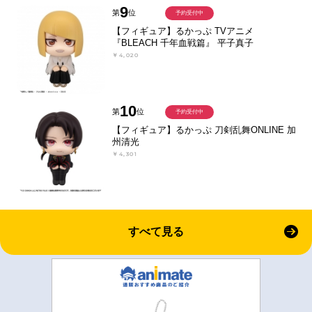
9
第
位
予約受付中
【フィギュア】るかっぷ TVアニメ
『BLEACH 千年血戦篇』 平子真子
￥4,020
10
第
位
予約受付中
【フィギュア】るかっぷ 刀剣乱舞ONLINE 加
州清光
￥4,301
すべて見る