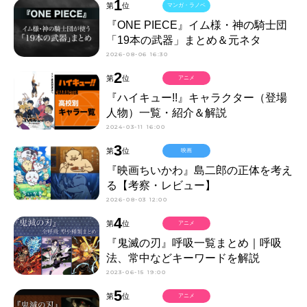
1
第
位
マンガ・ラノベ
『ONE PIECE』イム様・神の騎士団
「19本の武器」まとめ＆元ネタ
2026-08-06 16:30
2
第
位
アニメ
『ハイキュー!!』キャラクター（登場
人物）一覧・紹介＆解説
2024-03-11 16:00
3
第
位
映画
『映画ちいかわ』島二郎の正体を考え
る【考察・レビュー】
2026-08-03 12:00
4
第
位
アニメ
『鬼滅の刃』呼吸一覧まとめ｜呼吸
法、常中などキーワードを解説
2023-06-15 19:00
5
第
位
アニメ