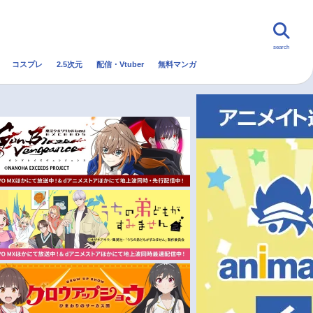
search
コスプレ
2.5次元
配信・Vtuber
無料マンガ
んなの声
グッズ
映画
・Vtuber
トレンド
無料マンガ
秋アニメ
冬アニメ