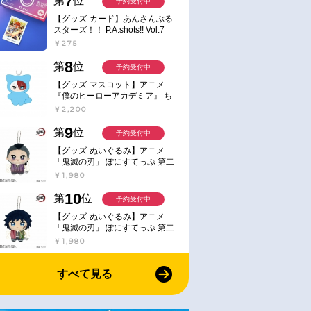
7
第
位
予約受付中
【グッズ-カード】あんさんぶる
スターズ！！ P.A.shots!! Vol.7
Action
￥275
8
第
位
予約受付中
【グッズ-マスコット】アニメ
『僕のヒーローアカデミア』 ち
みけもますこっと 7.轟凍焦
￥2,200
9
第
位
予約受付中
【グッズ-ぬいぐるみ】アニメ
「鬼滅の刃」 ぽにすてっぷ 第二
弾 不死川 玄弥
￥1,980
10
第
位
予約受付中
【グッズ-ぬいぐるみ】アニメ
「鬼滅の刃」 ぽにすてっぷ 第二
弾 冨岡 義勇
￥1,980
すべて見る