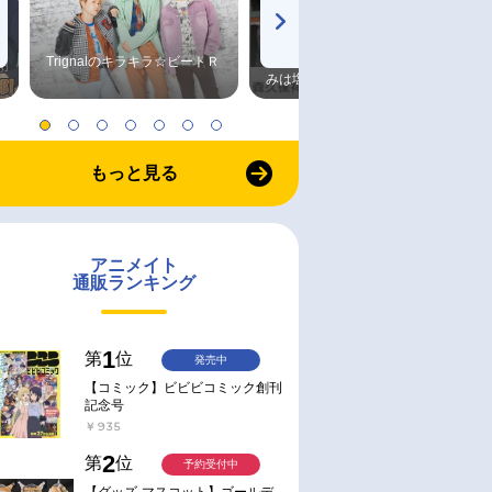
Trignalのキラキラ☆ビートＲ
森久保祥太郎×浪川大輔 つま
みは塩だけ
もっと見る
アニメイト
通販ランキング
1
第
位
発売中
【コミック】ビビビコミック創刊
記念号
￥935
2
第
位
予約受付中
【グッズ-マスコット】ゴールデ