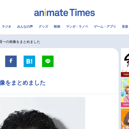
ラジオ
みんなの声
グッズ
映画
マンガ・ラノベ
ゲーム・アプリ
音楽
メ
声優
ラジオ
み
方賢一の画像をまとめました
コスプレ
2.5次元
配信
アニメ映画一覧
今期アニメ曜日別一覧
画像をまとめました
実写化映画一覧
春アニメ
男性声優/女性声優一覧
夏アニメ
FOLLOW US