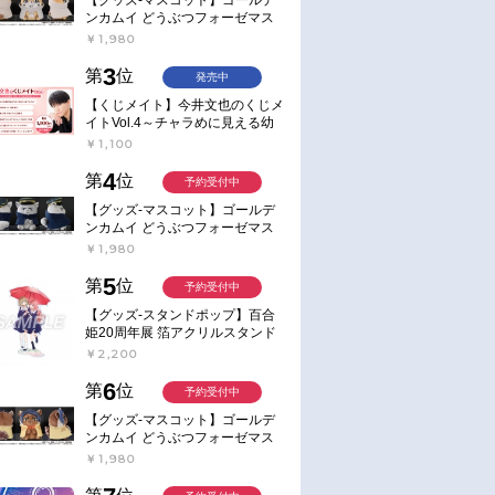
ンカムイ どうぶつフォーゼマス
コット 4.尾形百之助【再販】
￥1,980
3
第
位
発売中
【くじメイト】今井文也のくじメ
イトVol.4～チャラめに見える幼
馴染、実は一途で独占欲が強いん
￥1,100
です～
4
第
位
予約受付中
【グッズ-マスコット】ゴールデ
ンカムイ どうぶつフォーゼマス
コット 5.月島軍曹【再販】
￥1,980
5
第
位
予約受付中
【グッズ-スタンドポップ】百合
姫20周年展 箔アクリルスタンド
E：あおのなち
￥2,200
6
第
位
予約受付中
【グッズ-マスコット】ゴールデ
ンカムイ どうぶつフォーゼマス
コット 6.鯉登少尉【再販】
￥1,980