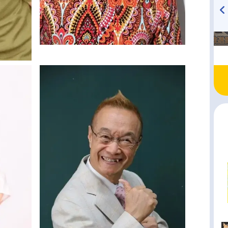
TVアニメ『戦隊大失格』
ハイキュー!! 烏野高校放送部!
radio 大直会 2nd season