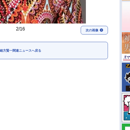
2/16
次の画像
緒方賢一関連ニュースへ戻る