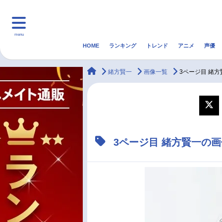
menu
HOME
ランキング
トレンド
アニメ
声優
HOME
ランキング
アニ
animateTimes
緒方賢一
画像一覧
3ページ目 緒
マンガ・ラノベ
ゲーム・アプリ
音楽
最新記事一覧
3ページ目 緒方賢一の
アニメ記事一覧
声優記事一覧