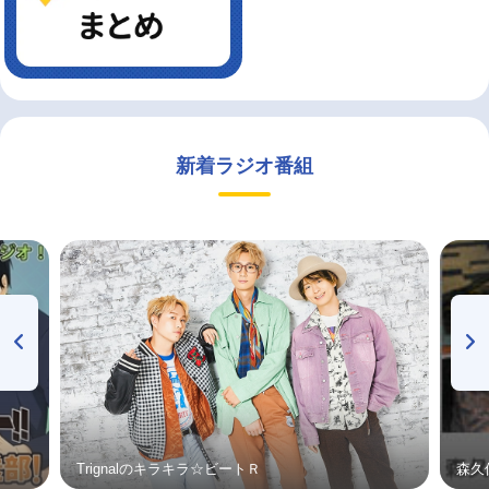
新着ラジオ番組
Trignalのキラキラ☆ビートＲ
森久