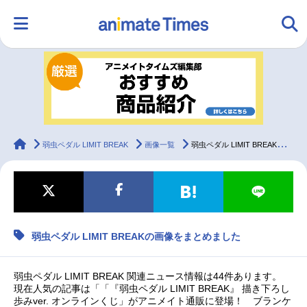
HOME
ランキング
アニメ
声優
ラジオ
みんなの声
グッズ
映画
animateTimes
弱虫ペダル LIMIT BREAK
画像一覧
弱虫ペダル LIMIT BREAKの画像をまとめました
マンガ・ラノベ
ゲーム・アプリ
音楽
コスプレ
弱虫ペダル LIMIT BREAKの画像をまとめました
2.5次元
配信・Vtuber
トレンド
無料マンガ
最新記事一覧
弱虫ペダル LIMIT BREAK 関連ニュース情報は44件あります。
現在人気の記事は「「『弱虫ペダル LIMIT BREAK』 描き下ろし
歩みver. オンラインくじ」がアニメイト通販に登場！ ブランケ
アニメ記事一覧
声優記事一覧