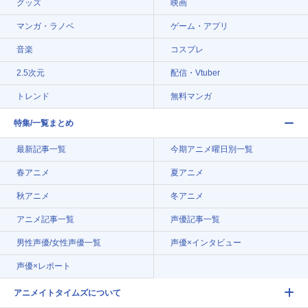
グッズ
映画
マンガ・ラノベ
ゲーム・アプリ
音楽
コスプレ
2.5次元
配信・Vtuber
トレンド
無料マンガ
特集/一覧まとめ
最新記事一覧
今期アニメ曜日別一覧
春アニメ
夏アニメ
秋アニメ
冬アニメ
アニメ記事一覧
声優記事一覧
男性声優/女性声優一覧
声優×インタビュー
声優×レポート
アニメイトタイムズについて