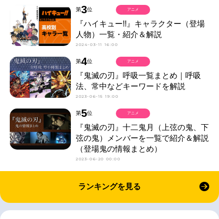
3
第
位
アニメ
『ハイキュー!!』キャラクター（登場
人物）一覧・紹介＆解説
2024-03-11 16:00
4
第
位
アニメ
『鬼滅の刃』呼吸一覧まとめ｜呼吸
法、常中などキーワードを解説
2023-06-15 19:00
5
第
位
アニメ
『鬼滅の刃』十二鬼月（上弦の鬼、下
弦の鬼）メンバーを一覧で紹介＆解説
（登場鬼の情報まとめ）
2023-06-20 00:00
ランキングを見る