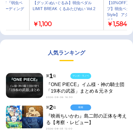
アニメ『弱虫ペ
【グッズ-ぬいぐるみ】弱虫ペダル
【10%OFF
』 トレーディング
LIMIT BREAK くるみたぴぬい Vol.2
プ】弱虫ペダル LI
Style】 ア
岳】
￥1,100
￥1,584
人気ランキング
1
第
位
マンガ・ラノベ
『ONE PIECE』イム様・神の騎士団
「19本の武器」まとめ＆元ネタ
2026-08-06 16:30
2
第
位
映画
『映画ちいかわ』島二郎の正体を考え
る【考察・レビュー】
2026-08-03 12:00