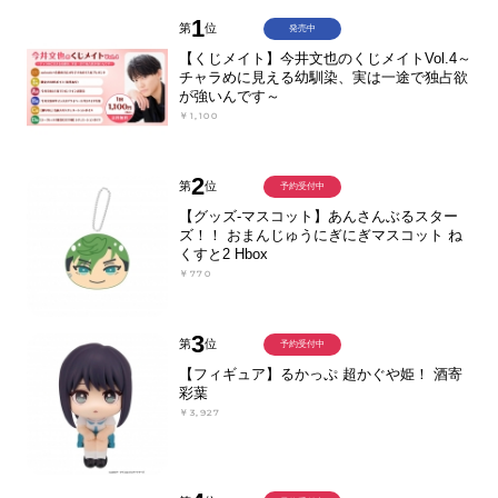
1
第
位
発売中
【くじメイト】今井文也のくじメイトVol.4～
チャラめに見える幼馴染、実は一途で独占欲
が強いんです～
￥1,100
2
第
位
予約受付中
【グッズ-マスコット】あんさんぶるスター
ズ！！ おまんじゅうにぎにぎマスコット ね
くすと2 Hbox
￥770
3
第
位
予約受付中
【フィギュア】るかっぷ 超かぐや姫！ 酒寄
彩葉
￥3,927