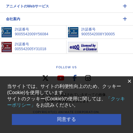
アニメイトのWebサービス
会社案内
許諾番号
許諾番号
9005542009Y56084
9005542008Y30005
許諾番号
005542005Y31018
FOLLOW US
×
当サイトでは、サイトの利便性向上のため、クッキー
(Cookie)を使用しています。
アニメイトタイムズに掲載されているすべての画像、
サイトのクッキー(Cookie)の使用に関しては、
「クッキ
文章等の無断転載を禁じます
ーポリシー」
をお読みください。
COPYRIGHT(C) ANIMATE CORPORATION.
ALL RIGHTS RESERVED
同意する