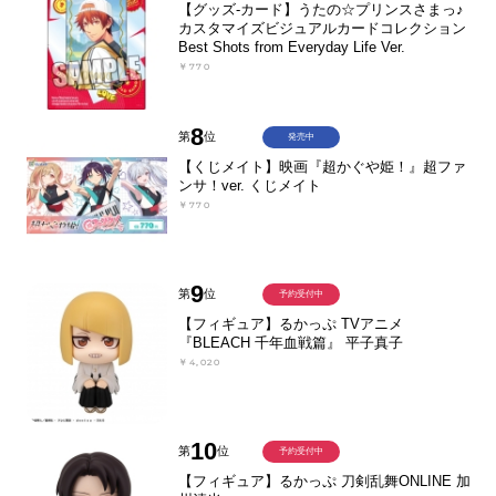
【グッズ-カード】うたの☆プリンスさまっ♪
カスタマイズビジュアルカードコレクション
Best Shots from Everyday Life Ver.
￥770
8
第
位
発売中
【くじメイト】映画『超かぐや姫！』超ファ
ンサ！ver. くじメイト
￥770
9
第
位
予約受付中
【フィギュア】るかっぷ TVアニメ
『BLEACH 千年血戦篇』 平子真子
￥4,020
10
第
位
予約受付中
【フィギュア】るかっぷ 刀剣乱舞ONLINE 加