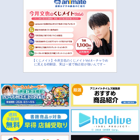
【くじメイト】今井文也のくじメイトVol.4～チャラめ
に見える幼馴染、実は一途で独占欲が強いんです～