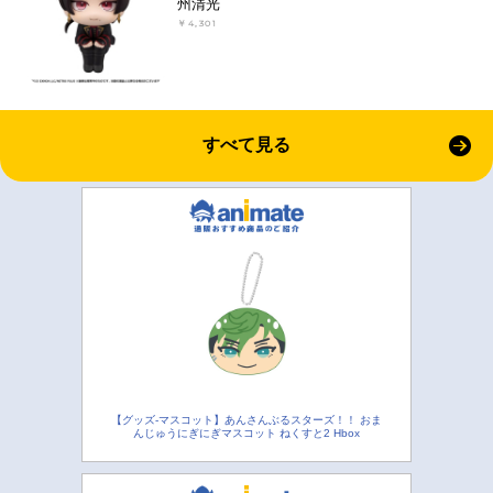
州清光
￥4,301
すべて見る
【グッズ-マスコット】あんさんぶるスターズ！！ おま
んじゅうにぎにぎマスコット ねくすと2 Hbox