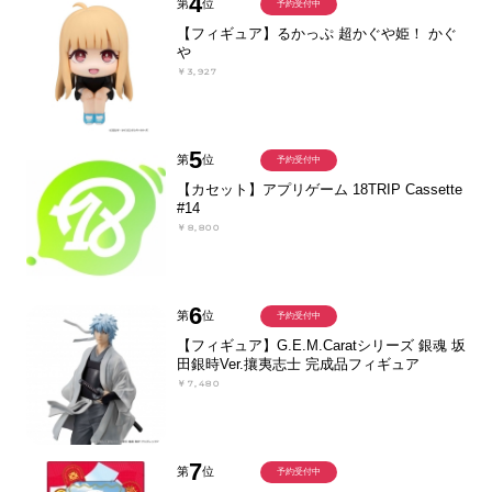
4
第
位
予約受付中
【フィギュア】るかっぷ 超かぐや姫！ かぐ
や
￥3,927
5
第
位
予約受付中
【カセット】アプリゲーム 18TRIP Cassette
#14
￥8,800
6
第
位
予約受付中
【フィギュア】G.E.M.Caratシリーズ 銀魂 坂
田銀時Ver.攘夷志士 完成品フィギュア
￥7,480
7
第
位
予約受付中