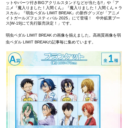
ットやパーツ付きBIGアクリルスタンドなどが当たる!!」や「ア
ニメ『魔入りました！入間くん』『魔入りました！入間くん × ラ
アニメ映画一覧
実写化映画一覧
スカル』『弱虫ペダル LIMIT BREAK』の新作グッズが「アニメ
イトガールズフェスティバル 2025」にて登場！ 中外鉱業ブー
今期アニメ曜日別一覧
ス[W-19]にて先行販売決定！」です。
春アニメ
夏アニメ
弱虫ペダル LIMIT BREAK の画像を揃えました。高画質画像を弱
虫ペダル LIMIT BREAKの記事毎に集めています。
秋アニメ
冬アニメ
男性声優/女性声優一覧
FOLLOW US