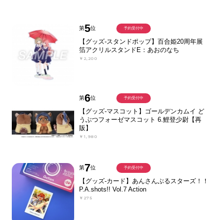
5
第
位
予約受付中
【グッズ-スタンドポップ】百合姫20周年展
箔アクリルスタンドE：あおのなち
￥2,200
6
第
位
予約受付中
【グッズ-マスコット】ゴールデンカムイ ど
うぶつフォーゼマスコット 6.鯉登少尉【再
販】
￥1,980
7
第
位
予約受付中
【グッズ-カード】あんさんぶるスターズ！！
P.A.shots!! Vol.7 Action
￥275