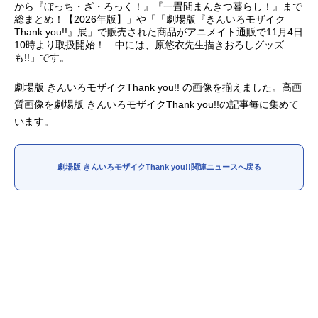
から『ぼっち・ざ・ろっく！』『一畳間まんきつ暮らし！』まで
総まとめ！【2026年版】」や「「劇場版『きんいろモザイク
アニメ映画一覧
実写化映画一覧
Thank you!!』展」で販売された商品がアニメイト通販で11月4日
10時より取扱開始！ 中には、原悠衣先生描きおろしグッズ
今期アニメ曜日別一覧
も!!」です。
春アニメ
夏アニメ
劇場版 きんいろモザイクThank you!! の画像を揃えました。高画
質画像を劇場版 きんいろモザイクThank you!!の記事毎に集めて
秋アニメ
冬アニメ
います。
男性声優/女性声優一覧
劇場版 きんいろモザイクThank you!!関連ニュースへ戻る
FOLLOW US