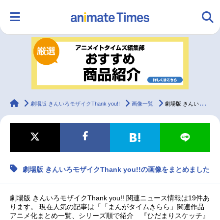
HOME
ランキング
アニメ
声優
ラジオ
みんなの声
グッズ
映画
animateTimes
劇場版 きんいろモザイクThank you!!
画像一覧
劇場版 きんいろモザイクThank you!!の画像をまとめました
マンガ・ラノベ
ゲーム・アプリ
音楽
コスプレ
劇場版 きんいろモザイクThank you!!の画像をまとめました
2.5次元
配信・Vtuber
トレンド
無料マンガ
最新記事一覧
劇場版 きんいろモザイクThank you!! 関連ニュース情報は19件あ
ります。 現在人気の記事は「「まんがタイムきらら」関連作品
アニメ化まとめ一覧、シリーズ順で紹介 『ひだまりスケッチ』
アニメ記事一覧
声優記事一覧