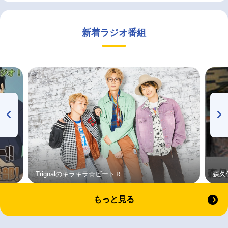
新着ラジオ番組
Trignalのキラキラ☆ビートＲ
森久
もっと見る