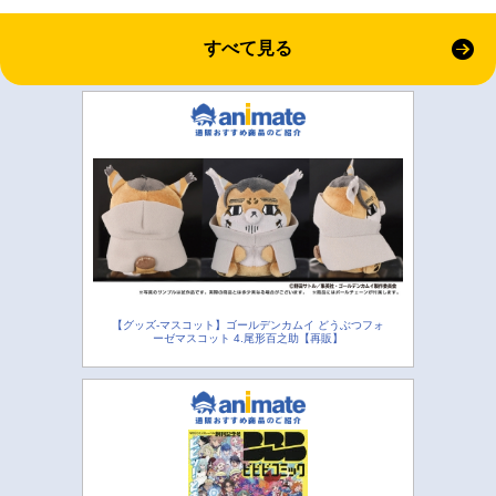
すべて見る
【グッズ-マスコット】ゴールデンカムイ どうぶつフォ
ーゼマスコット 4.尾形百之助【再販】