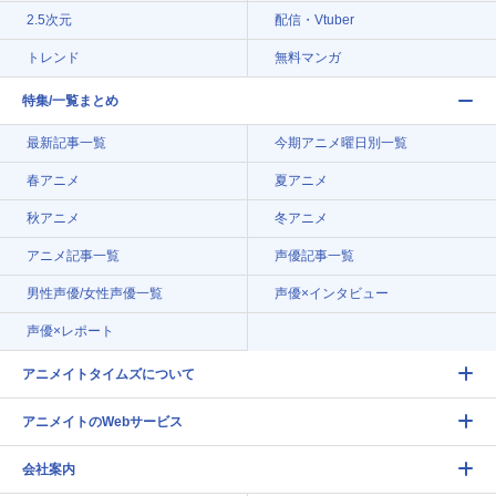
2.5次元
配信・Vtuber
トレンド
無料マンガ
特集/一覧まとめ
最新記事一覧
今期アニメ曜日別一覧
春アニメ
夏アニメ
秋アニメ
冬アニメ
アニメ記事一覧
声優記事一覧
男性声優/女性声優一覧
声優×インタビュー
声優×レポート
アニメイトタイムズについて
アニメイトのWebサービス
会社案内