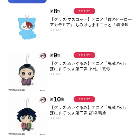
8
第
位
予約受付中
【グッズ-マスコット】アニメ『僕のヒーロー
アカデミア』 ちみけもますこっと 7.轟凍焦
￥2,200
9
第
位
予約受付中
【グッズ-ぬいぐるみ】アニメ「鬼滅の刃」
ぽにすてっぷ 第二弾 不死川 玄弥
￥1,980
10
第
位
予約受付中
【グッズ-ぬいぐるみ】アニメ「鬼滅の刃」
ぽにすてっぷ 第二弾 冨岡 義勇
￥1,980