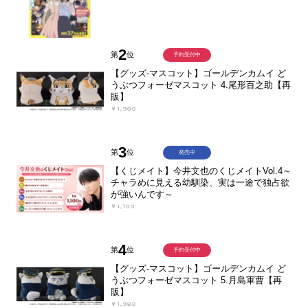
2
第
位
予約受付中
【グッズ-マスコット】ゴールデンカムイ ど
うぶつフォーゼマスコット 4.尾形百之助【再
販】
￥1,980
3
第
位
発売中
【くじメイト】今井文也のくじメイトVol.4～
チャラめに見える幼馴染、実は一途で独占欲
が強いんです～
￥1,100
4
第
位
予約受付中
【グッズ-マスコット】ゴールデンカムイ ど
うぶつフォーゼマスコット 5.月島軍曹【再
販】
￥1,980