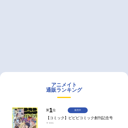
アニメイト
通販ランキング
1
第
位
発売中
【コミック】ビビビコミック創刊記念号
￥935