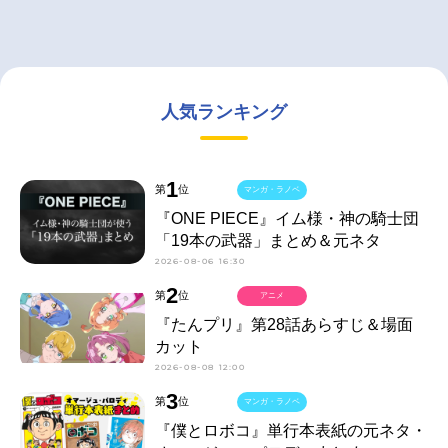
人気ランキング
1
第
位
マンガ・ラノベ
『ONE PIECE』イム様・神の騎士団
「19本の武器」まとめ＆元ネタ
2026-08-06 16:30
2
第
位
アニメ
『たんプリ』第28話あらすじ＆場面
カット
2026-08-08 12:00
3
第
位
マンガ・ラノベ
『僕とロボコ』単行本表紙の元ネタ・