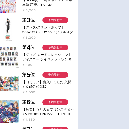
三章 蛇神』Blu-ray
￥9,900
3
第
位
予約受付中
【グッズ-スタンドポップ】
SAKAMOTO DAYS アクリルスタ
ンド～Sunny Afternoon～ 4.南雲
￥2,200
4
第
位
予約受付中
【グッズ-カードコレクション】
ディズニー ツイステッドワンダ
ーランド ランダムカードコレク
￥400
ション クラブ・ウェアver.
5
第
位
予約受付中
【コミック】魔入りました!入間
くん(50) 特装版
￥3,850
6
第
位
予約受付中
お取り寄せ
通常
【音楽】うたの☆プリンスさまっ
2026/04/02 発売
2026年07月 中旬 発売予定
♪ ST☆RISH PRISM FOREVER!
書】子どもりょう
【音楽】Grey October Sound/
【グッズ-置きもの】ノーゲ
￥1,650
の食卓 崖の上の
ローファイ・ジブリ3
ム・ノーライフ ミニアクリ
クロック PALE TONE