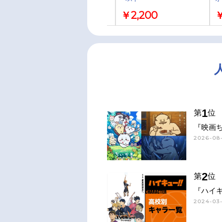
￥3,630
￥2,200
￥
1
第
位
『映画
2026-08-
2
第
位
『ハイキ
2024-03-