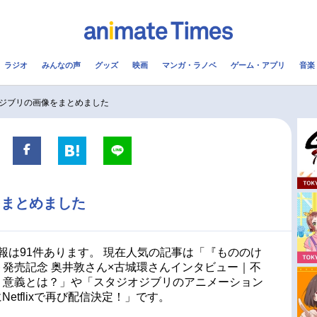
ラジオ
みんなの声
グッズ
映画
マンガ・ラノベ
ゲーム・アプリ
音楽
メ
声優
ラジオ
み
ジブリの画像をまとめました
コスプレ
2.5次元
配信
アニメ映画一覧
今期アニメ曜日別一覧
をまとめました
実写化映画一覧
春アニメ
男性声優/女性声優一覧
夏アニメ
報は91件あります。 現在人気の記事は「『もののけ
ット発売記念 奥井敦さん×古城環さんインタビュー｜不
FOLLOW US
法・意義とは？」や「スタジオジブリのアニメーション
etflixで再び配信決定！」です。