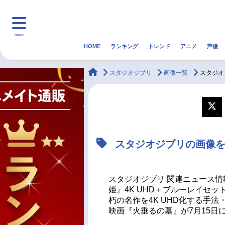
menu
HOME
ランキング
トレンド
アニメ
声優
HOME
ランキング
アニ
animateTimes
スタジオジブリ
画像一覧
スタジオ
マンガ・ラノベ
ゲーム・アプリ
音楽
最新記事一覧
スタジオジブリの画像
アニメ記事一覧
声優記事一覧
スタジオジブリ 関連ニュース情
姫』4K UHD＋ブルーレイセ
朽の名作を4K UHD化する手
映画『火垂るの墓』が7月15日にN