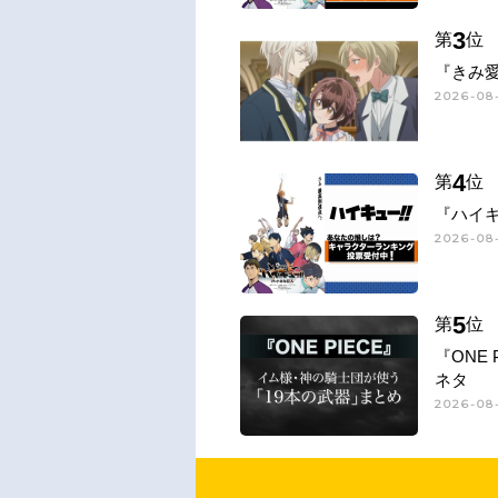
3
第
位
『きみ
2026-08-
4
第
位
『ハイキ
2026-08-
5
第
位
『ONE
ネタ
2026-08-