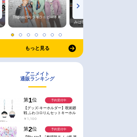
Trignalのキラキラ☆ビートＲ
森久保祥太郎×浪川大輔 つま
みは塩だけ
もっと見る
アニメイト
通販ランキング
1
第
位
予約受付中
【グッズ-キーホルダー】呪術廻
戦 ふわコロりんセットキーホル
ダー【アニメイト特典付】
￥1,100
2
第
位
予約受付中
【Blu-ray】『劇場版モノノ怪 第