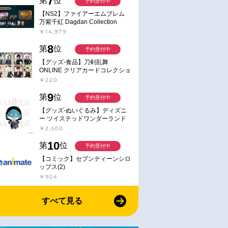
7
第
位
予約受付中
series ジブリール サイ
￥2,750
￥3,850
【NS2】ファイアーエムブレム
バニー ver.
万紫千紅 Dagdan Collection
￥14,979
8
第
位
予約受付中
【グッズ-食品】刀剣乱舞
ONLINE クリアカードコレクショ
ンガム
￥220
9
第
位
予約受付中
【グッズ-ぬいぐるみ】ディズニ
ー ツイステッドワンダーランド
ミニミニぬいぐるみ(クラブ・ウ
￥2,500
ェアver.) イデア・シュラウド
10
第
位
予約受付中
【コミック】セブンティーンシロ
ップス(2)
￥924
すべて見る