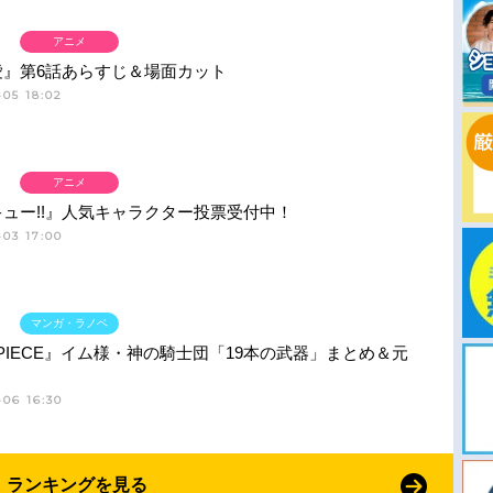
アニメ
愛』第6話あらすじ＆場面カット
05 18:02
アニメ
ュー!!』人気キャラクター投票受付中！
03 17:00
マンガ・ラノベ
 PIECE』イム様・神の騎士団「19本の武器」まとめ＆元
06 16:30
ランキングを見る