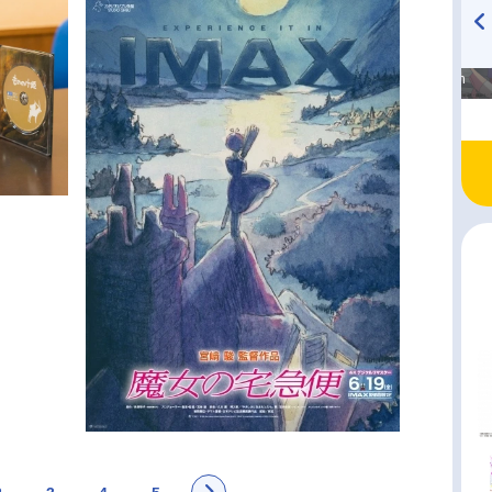
高橋美紀のおんぷの気持ち
TVアニメ『戦隊大失格』
♪ in アニメイトタイムズ
radio 大直会 2nd season