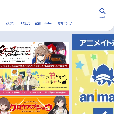
search
コスプレ
2.5次元
配信・Vtuber
無料マンガ
んなの声
グッズ
映画
・Vtuber
トレンド
無料マンガ
秋アニメ
冬アニメ