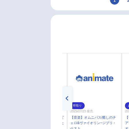
1
即取り
即取り
2026/02/25 発売
2025/07/23 発売
20
【音楽】スタジオジブリトリビ
【音楽】オムニバス/癒しのチ
【
ュートアルバム「ジブリをうた
ェロ&ヴァイオリン~ジブリ・
ア
う その2」
ベスト
オ