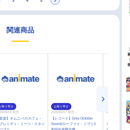
2
3
4
5
関連商品
お取り寄せ
お取り寄せ
通常
26/06/03 発売
2026/06/17 発売
2026/07/10 発売
音楽】オムニバス/カフェ・
【レコード】Grey October
【絵本・児童
プレミディ・ミーツ・スタジ
Sound/ローファイ・ジブリ3
り絵本 ジブリ
ジブリ
初回生産限定盤
ポニョ