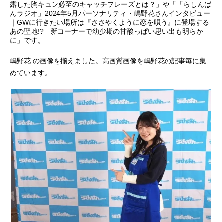
露した胸キュン必至のキャッチフレーズとは？」や「「らしんば
んラジオ」2024年5月パーソナリティ・嶋野花さんインタビュー
アニメ映画一覧
実写化映画一覧
｜GWに行きたい場所は『ささやくように恋を唄う』に登場する
あの聖地!? 新コーナーで幼少期の甘酸っぱい思い出も明らか
今期アニメ曜日別一覧
に」です。
春アニメ
夏アニメ
嶋野花 の画像を揃えました。高画質画像を嶋野花の記事毎に集
めています。
秋アニメ
冬アニメ
男性声優/女性声優一覧
FOLLOW US