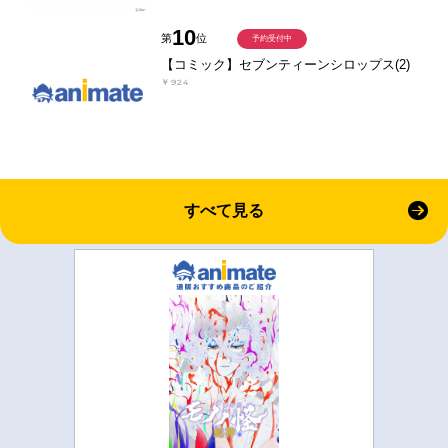
10
第
位
予約受付中
【コミック】セブンティーンシロップス(2)
￥924
すべて見る