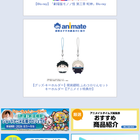
【Blu-ray】『劇場版モノノ怪 第三章 蛇神』Blu-ray
【グッズ-キーホルダー】呪術廻戦 ふわコロりんセット
キーホルダー【アニメイト特典付】