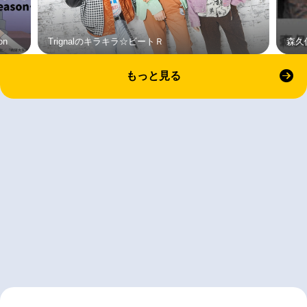
on
Trignalのキラキラ☆ビートＲ
森久
もっと見る