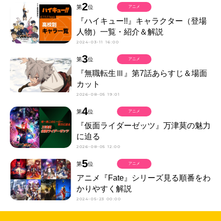
2
第
位
アニメ
『ハイキュー!!』キャラクター（登場
人物）一覧・紹介＆解説
2024-03-11 16:00
3
第
位
アニメ
『無職転生Ⅲ』第7話あらすじ＆場面
カット
2026-08-05 19:01
4
第
位
アニメ
『仮面ライダーゼッツ』万津莫の魅力
に迫る
2026-08-05 12:00
5
第
位
アニメ
アニメ『Fate』シリーズ見る順番をわ
かりやすく解説
2024-05-23 00:00