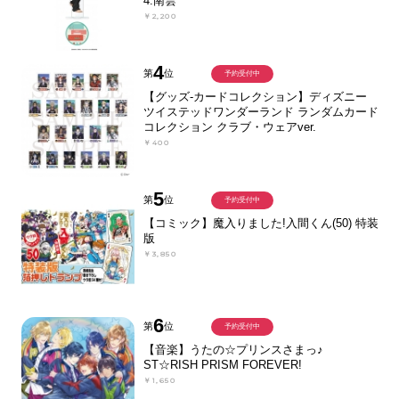
4.南雲
￥2,200
4
第
位
予約受付中
【グッズ-カードコレクション】ディズニー
ツイステッドワンダーランド ランダムカード
コレクション クラブ・ウェアver.
￥400
5
第
位
予約受付中
【コミック】魔入りました!入間くん(50) 特装
版
￥3,850
6
第
位
予約受付中
【音楽】うたの☆プリンスさまっ♪
ST☆RISH PRISM FOREVER!
￥1,650