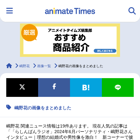
HOME
ランキング
アニメ
声優
ラジオ
みんなの声
グッズ
映画
animateTimes
嶋野花
画像一覧
嶋野花の画像をまとめました
マンガ・ラノベ
ゲーム・アプリ
音楽
コスプレ
嶋野花の画像をまとめました
2.5次元
配信・Vtuber
トレンド
無料マンガ
最新記事一覧
嶋野花 関連ニュース情報は19件あります。 現在人気の記事は
「「らしんばんラジオ」2024年6月パーソナリティ・嶋野花さん
インタビュー｜理想の結婚式や男性像を激白！ 新コーナーで披
アニメ記事一覧
声優記事一覧