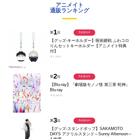
アニメイト
通販ランキング
1
第
位
予約受付中
【グッズ-キーホルダー】呪術廻戦 ふわコロ
りんセットキーホルダー【アニメイト特典
付】
￥1,100
2
第
位
予約受付中
【Blu-ray】『劇場版モノノ怪 第三章 蛇神』
Blu-ray
￥9,900
3
第
位
予約受付中
【グッズ-スタンドポップ】SAKAMOTO
DAYS アクリルスタンド～Sunny Afternoon～