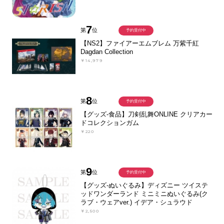
7
第
位
予約受付中
【NS2】ファイアーエムブレム 万紫千紅
Dagdan Collection
￥14,979
8
第
位
予約受付中
【グッズ-食品】刀剣乱舞ONLINE クリアカー
ドコレクションガム
￥220
9
第
位
予約受付中
【グッズ-ぬいぐるみ】ディズニー ツイステ
ッドワンダーランド ミニミニぬいぐるみ(ク
ラブ・ウェアver.) イデア・シュラウド
￥2,500