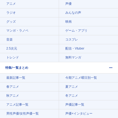
アニメ
声優
ラジオ
みんなの声
グッズ
映画
マンガ・ラノベ
ゲーム・アプリ
音楽
コスプレ
2.5次元
配信・Vtuber
トレンド
無料マンガ
特集/一覧まとめ
最新記事一覧
今期アニメ曜日別一覧
春アニメ
夏アニメ
秋アニメ
冬アニメ
アニメ記事一覧
声優記事一覧
男性声優/女性声優一覧
声優×インタビュー