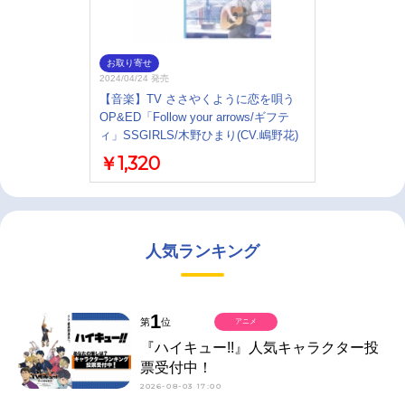
お取り寄せ
2024/04/24 発売
【音楽】TV ささやくように恋を唄う
OP&ED「Follow your arrows/ギフテ
ィ」SSGIRLS/木野ひまり(CV.嶋野花)
￥1,320
人気ランキング
1
第
位
アニメ
『ハイキュー!!』人気キャラクター投
票受付中！
2026-08-03 17:00